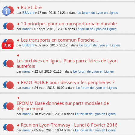
s
u
n
e
e
le
lu
s
s
s
Ru e Libre
n
nt
m
le
a
ré
ult
o
e
pl
o
par
BBArchi
» 17 oct. 2016, 21:21 » dans
Le forum de Lyon en Lignes
g
c
er
n
s
u
n
e
e
le
lu
s
s
s
10 principes pour un transport urbain durable
n
nt
m
le
a
ré
ult
o
e
pl
o
par
nanar
» 07 sept. 2016, 12:42 » dans
Le forum de Lyon en Lignes
g
c
er
n
s
u
n
e
e
le
lu
s
s
s
Les transports en commun Porsche...
n
nt
m
le
a
ré
ult
o
e
pl
o
par
BBArchi
» 02 sept. 2016, 21:12 » dans
Le forum de Lyon en Lignes
g
c
er
n
s
u
n
e
e
le
lu
s
s
s
n
nt
m
le
a
ré
ult
Les archives en lignes_Plans parcellaires de Lyon
o
o
e
pl
g
c
er
n
n
autrefois
s
u
e
e
le
lu
s
s
s
n
par
nanar
» 12 juil. 2016, 01:18 » dans
Le forum de Lyon en Lignes
nt
m
le
ult
a
ré
o
e
pl
er
g
c
n
REZO POUCE pour desservir les périphéries ?
s
u
le
e
e
lu
s
s
m
n
o
par
nanar
» 24 mars 2016, 10:02 » dans
Le forum de Lyon en Lignes
nt
le
a
ré
e
o
n
pl
g
c
s
n
s
u
e
e
s
lu
ult
EPOMM Base données sur parts modales de
o
s
n
nt
a
le
er
n
déplacement
ré
o
g
pl
le
s
c
n
par
nanar
» 18 févr. 2016, 23:57 » dans
Le forum de Lyon en Lignes
e
u
m
ult
e
lu
n
s
e
er
nt
le
o
Réunion Lyon-Tramway - Lundi 8 Février 2016
ré
s
le
pl
n
c
s
m
o
par
nanar
» 05 févr. 2016, 19:44 » dans
Le forum de Lyon en Lignes
u
lu
e
a
e
n