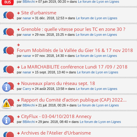
e
pl
o
par
BBArchi
» 07 juin 2019, 00:20 » dans
Le forum de Lyon en Lignes
e
g
er
n
s
u
n
nt
e
le
lu
s
s
s
Site d'urbanisme
n
m
le
a
ré
ult
o
e
pl
o
par
nanar
» 31 déc. 2018, 12:53 » dans
Le forum de Lyon en Lignes
g
c
er
n
s
u
n
e
e
le
lu
s
s
s
Grenoble : quelle vitesse pour les TC en zone 30 ?
n
nt
m
le
a
ré
ult
o
e
pl
o
par
nanar
» 29 nov. 2018, 15:25 » dans
Le forum de Lyon en Lignes
g
c
er
n
s
u
n
e
e
le
lu
s
s
s
n
nt
m
le
a
ré
ult
Forum Mobilités de la Vallée du Gier 16 & 17 nov 2018
o
o
e
pl
g
c
er
n
n
s
u
par
nanar
» 07 nov. 2018, 14:30 » dans
Le forum de Lyon en Lignes
e
e
le
lu
s
s
s
n
nt
m
le
ult
a
ré
La MARCHABILITE conférence Lundi 17 /09 / 2018
o
e
pl
er
g
c
n
s
u
o
par
nanar
» 15 sept. 2018, 13:40 » dans
Le forum de Lyon en Lignes
le
e
e
lu
s
s
n
m
n
nt
le
a
ré
s
e
Nouveaux plans du réseau sept. 18
o
pl
g
c
ult
s
n
u
o
par
Carry
» 24 août 2018, 13:58 » dans
Le forum de Lyon en Lignes
e
e
er
s
lu
s
n
n
nt
le
a
le
ré
s
Rapport du Comité d’action publique (CAP) 2022...
o
m
g
pl
c
ult
n
e
e
u
o
par
BBArchi
» 21 juil. 2018, 00:26 » dans
Le forum de Lyon en Lignes
e
er
lu
s
n
s
n
nt
le
le
s
o
ré
s
CityFlux - 03-04/10/2018 Annecy
m
pl
a
n
c
ult
e
u
o
par
BBArchi
» 29 janv. 2018, 08:40 » dans
Le forum de Lyon en Lignes
g
lu
e
er
s
s
n
e
le
nt
le
s
ré
s
Archives de l'Atelier d'Urbanisme
n
pl
m
a
c
ult
o