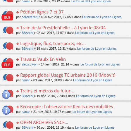
u
e
o
par
nanar
» 11 mai 2017, 20:12 » dans
Le forum de Lyon en Lignes
g
e
er
n
s
s
n
e
nt
le
lu
ré
s
s
Pétition lignes 7 et 37
n
m
le
c
a
ult
o
e
pl
o
par
collectif7et37
» 20 avr. 2017, 17:05 » dans
Le forum de Lyon en Lignes
e
g
er
n
s
u
n
nt
e
le
lu
s
s
s
Train de la Présidentielle... à Lyon le 08/04
n
m
le
a
ré
ult
o
e
pl
o
par
BBArchi
» 02 avr. 2017, 17:57 » dans
Le forum de Lyon en Lignes
g
c
er
n
s
u
n
e
e
le
lu
s
s
s
Logistique, flux, transports, etc...
n
nt
m
le
a
ré
ult
o
e
pl
o
par
BBArchi
» 19 mars 2017, 12:31 » dans
Le forum de Lyon en Lignes
g
c
er
n
s
u
n
e
e
le
lu
s
s
s
Travaux Vaulx En Velin
n
nt
m
le
a
ré
ult
o
e
pl
o
par
alecjcclyon
» 14 févr. 2017, 21:14 » dans
Le forum de Lyon en Lignes
g
c
er
n
s
u
n
e
e
le
lu
s
s
s
Rapport global Usage TC urbains 2016 (Moovit)
n
nt
m
le
a
ré
ult
o
e
pl
o
par
nanar
» 03 janv. 2017, 01:09 » dans
Le forum de Lyon en Lignes
g
c
er
n
s
u
n
e
e
le
lu
s
s
s
Trains et métros du futur...
n
nt
m
le
a
ré
ult
o
e
pl
o
par
BBArchi
» 19 déc. 2016, 22:48 » dans
Le forum de Lyon en Lignes
g
c
er
n
s
u
n
e
e
le
lu
s
s
s
Keoscopie : l'observatoire Keolis des mobilités
n
nt
m
le
a
ré
ult
o
e
pl
o
par
nanar
» 21 nov. 2016, 19:27 » dans
Le forum de Lyon en Lignes
g
c
er
n
s
u
n
e
e
le
lu
s
s
s
OPEN ARCHIVES SNCF...
n
nt
m
le
a
ré
ult
o
e
pl
o
par
BBArchi
» 30 oct. 2016, 18:19 » dans
Le forum de Lyon en Lignes
g
c
er
n