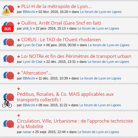
s
le
nt
g
s
s
PLU-H de la métropole de Lyon...
ré
pl
e
s
ult
c
u
n
o
par
BBArchi
» 02 févr. 2016, 16:20 » dans
Le forum de Lyon en Lignes
a
er
e
s
o
n
g
le
nt
ré
n
s
Oullins, Arrêt Orsel (Gare Sncf en fait)
e
m
c
lu
ult
n
e
o
par
phili_b
» 22 janv. 2016, 15:13 » dans
Le forum de Lyon en Lignes
e
le
er
o
s
n
nt
pl
le
n
s
s
CORUS : Le TAD de l'Ouest rhodanien
u
m
lu
a
ult
s
e
o
par
Lyon-St-Clair
» 06 janv. 2016, 00:50 » dans
Le forum de Lyon en Lignes
le
g
er
ré
s
n
pl
e
le
c
s
s
u
Loi NOTRe et fin des Périmètres de transport urbain
n
m
e
a
ult
s
o
e
o
par
Lyon-St-Clair
» 22 déc. 2015, 13:31 » dans
Le forum de Lyon en Lignes
nt
g
er
ré
n
s
n
e
le
c
lu
s
s
"Altercation"...
n
m
e
le
a
ult
o
e
nt
pl
o
par
BBArchi
» 11 déc. 2015, 10:39 » dans
Le forum de Lyon en Lignes
g
er
n
s
u
n
e
le
lu
s
s
s
n
m
le
a
ré
ult
Pédibus, Rosalies, & Co. MAIS applicables aux
o
o
e
pl
g
c
er
n
n
transports collectifs !
s
u
e
e
le
lu
s
s
s
n
par
BBArchi
» 08 nov. 2015, 11:22 » dans
Le forum de Lyon en Lignes
nt
m
le
ult
a
ré
o
e
pl
er
g
c
n
s
u
le
e
e
lu
Circulation, Ville, Urbanisme : de l'approche techniciste
s
o
s
m
n
nt
le
a
n
à la Mobilité
ré
e
o
pl
g
s
c
s
n
par
nanar
» 25 sept. 2015, 12:44 » dans
Le forum de Lyon en Lignes
u
e
ult
e
s
lu
s