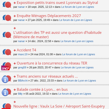
s
Exposition petits trains ouest Lyonnais au Stytral
ult
o
par
nanar
» 18 sept. 2025, 12:13 » dans
Le forum de Lyon en Lignes
er
n
le
s
Enquête Ménages Déplacements 2027
m
ult
e
o
par
nanar
» 27 juin 2025, 19:49 » dans
Le forum de Lyon en Lignes
er
s
n
le
s
s
m
a
ult
L’utilisation des TP est aussi une question d’habitude
o
e
g
er
n
(Mémoire de master)
s
e
le
s
s
n
par
nanar
» 14 déc. 2024, 22:58 » dans
Le forum de Lyon en Lignes
m
ult
a
o
e
er
g
n
Accident T4
s
le
e
lu
s
m
n
o
par
maxc19
» 24 mai 2024, 01:08 » dans
Le forum de Lyon en Lignes
le
a
e
o
n
pl
g
s
n
s
Ouverture à la concurrence du réseau TER
u
e
s
lu
ult
s
n
o
par
greg59
» 26 juin 2023, 20:47 » dans
Le forum de Lyon en Lignes
a
le
er
ré
o
n
g
pl
le
c
n
s
Trams anciens sur réseaux actuels ...
e
u
m
e
lu
ult
n
s
e
o
par
BBArchi
» 27 déc. 2022, 23:33 » dans
Le forum de Lyon en Lignes
nt
le
er
o
ré
s
n
pl
le
n
c
s
s
Balade contée à Lyon... en bus
u
m
lu
e
a
ult
s
e
o
par
Billy
» 05 août 2022, 19:32 » dans
Le forum de Lyon en Lignes
le
nt
g
er
ré
s
n
pl
e
le
c
s
s
u
n
m
e
a
ult
s
Nouvelle ligne : Vaulx La Soie / Aéroport Saint-Exupéry
o
o
e
nt
g
er
ré