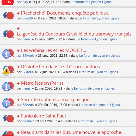
n
n
s
par
Billy
» 11 juil. 2022, 17:17 » dans
Le forum de Lyon en Lignes
e
le
c
lu
s
s
n
m
e
le
ult
a
[Recherche] Documents enquête publique
o
e
nt
pl
er
g
n
s
u
o
par
greg59
» 30 sept. 2021, 18:06 » dans
Le forum de Lyon en Lignes
le
e
lu
s
s
n
m
n
le
a
ré
s
e
o
pl
g
c
ult
s
La genèse du Concours Cavaillé et du tramway français
n
o
u
e
e
er
s
lu
n
s
par
nanar
» 12 sept. 2021, 01:14 » dans
Le forum de Lyon en Lignes
n
nt
le
a
le
s
ré
o
m
g
pl
ult
c
Les webinaires et les MOOC's...
n
e
e
u
er
e
lu
s
n
s
o
par
BBArchi
» 23 janv. 2021, 22:53 » dans
Le forum de Lyon en Lignes
le
nt
le
s
o
ré
n
m
pl
a
n
c
s
e
Désinfection dans les TC : précautions...
u
g
lu
e
ult
s
s
o
par
BBArchi
» 12 juin 2020, 11:54 » dans
Le forum de Lyon en Lignes
e
le
nt
er
s
ré
n
n
pl
le
a
c
s
Métro Nation (Paris)
o
u
m
g
e
ult
n
s
e
e
o
par
nanar
» 11 mai 2020, 19:21 » dans
Le forum de Lyon en Lignes
nt
er
lu
ré
s
n
n
le
le
c
s
o
s
Sécurité routière ... mais pas que !
m
pl
e
a
n
ult
e
u
o
par
BBArchi
» 20 déc. 2019, 15:09 » dans
Le forum de Lyon en Lignes
nt
g
lu
er
s
s
n
e
le
le
s
ré
s
Funiculaire Saint Paul
n
pl
m
a
c
ult
o
u
e
o
par
bus64
» 13 août 2019, 14:19 » dans
Le forum de Lyon en Lignes
g
e
er
n
s
s
n
e
nt
le
lu
ré
s
s
Beaux arts dans les bus. Une nouvelle approche...
n
m
le
c
a
ult
o