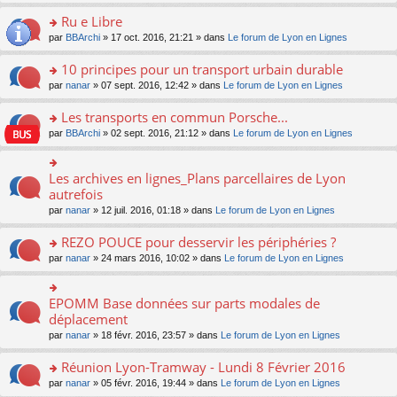
s
u
n
e
e
le
lu
s
s
s
Ru e Libre
n
nt
m
le
a
ré
ult
o
e
pl
o
par
BBArchi
» 17 oct. 2016, 21:21 » dans
Le forum de Lyon en Lignes
g
c
er
n
s
u
n
e
e
le
lu
s
s
s
10 principes pour un transport urbain durable
n
nt
m
le
a
ré
ult
o
e
pl
o
par
nanar
» 07 sept. 2016, 12:42 » dans
Le forum de Lyon en Lignes
g
c
er
n
s
u
n
e
e
le
lu
s
s
s
Les transports en commun Porsche...
n
nt
m
le
a
ré
ult
o
e
pl
o
par
BBArchi
» 02 sept. 2016, 21:12 » dans
Le forum de Lyon en Lignes
g
c
er
n
s
u
n
e
e
le
lu
s
s
s
n
nt
m
le
a
ré
ult
Les archives en lignes_Plans parcellaires de Lyon
o
o
e
pl
g
c
er
n
n
autrefois
s
u
e
e
le
lu
s
s
s
n
par
nanar
» 12 juil. 2016, 01:18 » dans
Le forum de Lyon en Lignes
nt
m
le
ult
a
ré
o
e
pl
er
g
c
n
REZO POUCE pour desservir les périphéries ?
s
u
le
e
e
lu
s
s
m
n
o
par
nanar
» 24 mars 2016, 10:02 » dans
Le forum de Lyon en Lignes
nt
le
a
ré
e
o
n
pl
g
c
s
n
s
u
e
e
s
lu
ult
EPOMM Base données sur parts modales de
o
s
n
nt
a
le
er
n
déplacement
ré
o
g
pl
le
s
c
n
par
nanar
» 18 févr. 2016, 23:57 » dans
Le forum de Lyon en Lignes
e
u
m
ult
e
lu
n
s
e
er
nt
le
o
Réunion Lyon-Tramway - Lundi 8 Février 2016
ré
s
le
pl
n
c
s
m
o
par
nanar
» 05 févr. 2016, 19:44 » dans
Le forum de Lyon en Lignes
u
lu
e
a
e
n