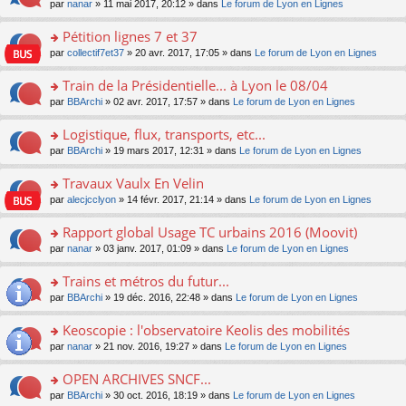
u
e
o
par
nanar
» 11 mai 2017, 20:12 » dans
Le forum de Lyon en Lignes
g
e
er
n
s
s
n
e
nt
le
lu
ré
s
s
Pétition lignes 7 et 37
n
m
le
c
a
ult
o
e
pl
o
par
collectif7et37
» 20 avr. 2017, 17:05 » dans
Le forum de Lyon en Lignes
e
g
er
n
s
u
n
nt
e
le
lu
s
s
s
Train de la Présidentielle... à Lyon le 08/04
n
m
le
a
ré
ult
o
e
pl
o
par
BBArchi
» 02 avr. 2017, 17:57 » dans
Le forum de Lyon en Lignes
g
c
er
n
s
u
n
e
e
le
lu
s
s
s
Logistique, flux, transports, etc...
n
nt
m
le
a
ré
ult
o
e
pl
o
par
BBArchi
» 19 mars 2017, 12:31 » dans
Le forum de Lyon en Lignes
g
c
er
n
s
u
n
e
e
le
lu
s
s
s
Travaux Vaulx En Velin
n
nt
m
le
a
ré
ult
o
e
pl
o
par
alecjcclyon
» 14 févr. 2017, 21:14 » dans
Le forum de Lyon en Lignes
g
c
er
n
s
u
n
e
e
le
lu
s
s
s
Rapport global Usage TC urbains 2016 (Moovit)
n
nt
m
le
a
ré
ult
o
e
pl
o
par
nanar
» 03 janv. 2017, 01:09 » dans
Le forum de Lyon en Lignes
g
c
er
n
s
u
n
e
e
le
lu
s
s
s
Trains et métros du futur...
n
nt
m
le
a
ré
ult
o
e
pl
o
par
BBArchi
» 19 déc. 2016, 22:48 » dans
Le forum de Lyon en Lignes
g
c
er
n
s
u
n
e
e
le
lu
s
s
s
Keoscopie : l'observatoire Keolis des mobilités
n
nt
m
le
a
ré
ult
o
e
pl
o
par
nanar
» 21 nov. 2016, 19:27 » dans
Le forum de Lyon en Lignes
g
c
er
n
s
u
n
e
e
le
lu
s
s
s
OPEN ARCHIVES SNCF...
n
nt
m
le
a
ré
ult
o
e
pl
o
par
BBArchi
» 30 oct. 2016, 18:19 » dans
Le forum de Lyon en Lignes
g
c
er
n