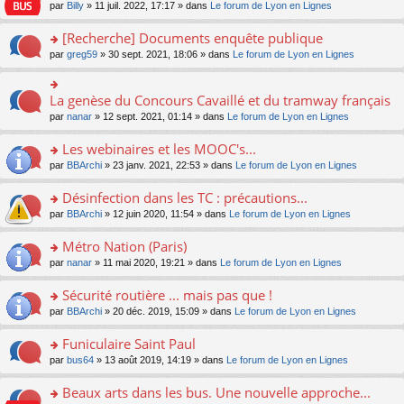
n
n
s
par
Billy
» 11 juil. 2022, 17:17 » dans
Le forum de Lyon en Lignes
e
le
c
lu
s
s
n
m
e
le
ult
a
[Recherche] Documents enquête publique
o
e
nt
pl
er
g
n
s
u
o
par
greg59
» 30 sept. 2021, 18:06 » dans
Le forum de Lyon en Lignes
le
e
lu
s
s
n
m
n
le
a
ré
s
e
o
pl
g
c
ult
s
La genèse du Concours Cavaillé et du tramway français
n
o
u
e
e
er
s
lu
n
s
par
nanar
» 12 sept. 2021, 01:14 » dans
Le forum de Lyon en Lignes
n
nt
le
a
le
s
ré
o
m
g
pl
ult
c
Les webinaires et les MOOC's...
n
e
e
u
er
e
lu
s
n
s
o
par
BBArchi
» 23 janv. 2021, 22:53 » dans
Le forum de Lyon en Lignes
le
nt
le
s
o
ré
n
m
pl
a
n
c
s
e
Désinfection dans les TC : précautions...
u
g
lu
e
ult
s
s
o
par
BBArchi
» 12 juin 2020, 11:54 » dans
Le forum de Lyon en Lignes
e
le
nt
er
s
ré
n
n
pl
le
a
c
s
Métro Nation (Paris)
o
u
m
g
e
ult
n
s
e
e
o
par
nanar
» 11 mai 2020, 19:21 » dans
Le forum de Lyon en Lignes
nt
er
lu
ré
s
n
n
le
le
c
s
o
s
Sécurité routière ... mais pas que !
m
pl
e
a
n
ult
e
u
o
par
BBArchi
» 20 déc. 2019, 15:09 » dans
Le forum de Lyon en Lignes
nt
g
lu
er
s
s
n
e
le
le
s
ré
s
Funiculaire Saint Paul
n
pl
m
a
c
ult
o
u
e
o
par
bus64
» 13 août 2019, 14:19 » dans
Le forum de Lyon en Lignes
g
e
er
n
s
s
n
e
nt
le
lu
ré
s
s
Beaux arts dans les bus. Une nouvelle approche...
n
m
le
c
a
ult
o