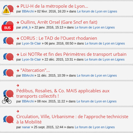
s
le
nt
g
s
s
PLU-H de la métropole de Lyon...
ré
pl
e
s
ult
c
u
n
o
par
BBArchi
» 02 févr. 2016, 16:20 » dans
Le forum de Lyon en Lignes
a
er
e
s
o
n
g
le
nt
ré
n
s
Oullins, Arrêt Orsel (Gare Sncf en fait)
e
m
c
lu
ult
n
e
o
par
phili_b
» 22 janv. 2016, 15:13 » dans
Le forum de Lyon en Lignes
e
le
er
o
s
n
nt
pl
le
n
s
s
CORUS : Le TAD de l'Ouest rhodanien
u
m
lu
a
ult
s
e
o
par
Lyon-St-Clair
» 06 janv. 2016, 00:50 » dans
Le forum de Lyon en Lignes
le
g
er
ré
s
n
pl
e
le
c
s
s
u
Loi NOTRe et fin des Périmètres de transport urbain
n
m
e
a
ult
s
o
e
o
par
Lyon-St-Clair
» 22 déc. 2015, 13:31 » dans
Le forum de Lyon en Lignes
nt
g
er
ré
n
s
n
e
le
c
lu
s
s
"Altercation"...
n
m
e
le
a
ult
o
e
nt
pl
o
par
BBArchi
» 11 déc. 2015, 10:39 » dans
Le forum de Lyon en Lignes
g
er
n
s
u
n
e
le
lu
s
s
s
n
m
le
a
ré
ult
Pédibus, Rosalies, & Co. MAIS applicables aux
o
o
e
pl
g
c
er
n
n
transports collectifs !
s
u
e
e
le
lu
s
s
s
n
par
BBArchi
» 08 nov. 2015, 11:22 » dans
Le forum de Lyon en Lignes
nt
m
le
ult
a
ré
o
e
pl
er
g
c
n
s
u
le
e
e
lu
Circulation, Ville, Urbanisme : de l'approche techniciste
s
o
s
m
n
nt
le
a
n
à la Mobilité
ré
e
o
pl
g
s
c
s
n
par
nanar
» 25 sept. 2015, 12:44 » dans
Le forum de Lyon en Lignes
u
e
ult
e
s
lu
s