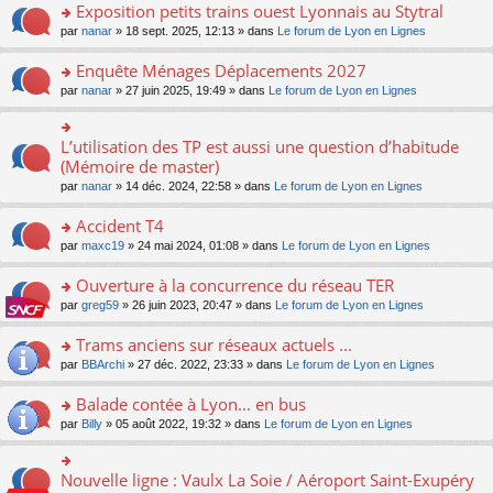
s
Exposition petits trains ouest Lyonnais au Stytral
ult
o
par
nanar
» 18 sept. 2025, 12:13 » dans
Le forum de Lyon en Lignes
er
n
le
s
Enquête Ménages Déplacements 2027
m
ult
e
o
par
nanar
» 27 juin 2025, 19:49 » dans
Le forum de Lyon en Lignes
er
s
n
le
s
s
m
a
ult
L’utilisation des TP est aussi une question d’habitude
o
e
g
er
n
(Mémoire de master)
s
e
le
s
s
n
par
nanar
» 14 déc. 2024, 22:58 » dans
Le forum de Lyon en Lignes
m
ult
a
o
e
er
g
n
Accident T4
s
le
e
lu
s
m
n
o
par
maxc19
» 24 mai 2024, 01:08 » dans
Le forum de Lyon en Lignes
le
a
e
o
n
pl
g
s
n
s
Ouverture à la concurrence du réseau TER
u
e
s
lu
ult
s
n
o
par
greg59
» 26 juin 2023, 20:47 » dans
Le forum de Lyon en Lignes
a
le
er
ré
o
n
g
pl
le
c
n
s
Trams anciens sur réseaux actuels ...
e
u
m
e
lu
ult
n
s
e
o
par
BBArchi
» 27 déc. 2022, 23:33 » dans
Le forum de Lyon en Lignes
nt
le
er
o
ré
s
n
pl
le
n
c
s
s
Balade contée à Lyon... en bus
u
m
lu
e
a
ult
s
e
o
par
Billy
» 05 août 2022, 19:32 » dans
Le forum de Lyon en Lignes
le
nt
g
er
ré
s
n
pl
e
le
c
s
s
u
n
m
e
a
ult
s
Nouvelle ligne : Vaulx La Soie / Aéroport Saint-Exupéry
o
o
e
nt
g
er
ré