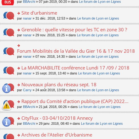
e
pl
o
par
BBArchi
» 07 juin 2019, 00:20 » dans
Le forum de Lyon en Lignes
e
g
er
n
s
u
n
nt
e
le
lu
s
s
s
Site d'urbanisme
n
m
le
a
ré
ult
o
e
pl
o
par
nanar
» 31 déc. 2018, 12:53 » dans
Le forum de Lyon en Lignes
g
c
er
n
s
u
n
e
e
le
lu
s
s
s
Grenoble : quelle vitesse pour les TC en zone 30 ?
n
nt
m
le
a
ré
ult
o
e
pl
o
par
nanar
» 29 nov. 2018, 15:25 » dans
Le forum de Lyon en Lignes
g
c
er
n
s
u
n
e
e
le
lu
s
s
s
n
nt
m
le
a
ré
ult
Forum Mobilités de la Vallée du Gier 16 & 17 nov 2018
o
o
e
pl
g
c
er
n
n
s
u
par
nanar
» 07 nov. 2018, 14:30 » dans
Le forum de Lyon en Lignes
e
e
le
lu
s
s
s
n
nt
m
le
ult
a
ré
La MARCHABILITE conférence Lundi 17 /09 / 2018
o
e
pl
er
g
c
n
s
u
o
par
nanar
» 15 sept. 2018, 13:40 » dans
Le forum de Lyon en Lignes
le
e
e
lu
s
s
n
m
n
nt
le
a
ré
s
e
Nouveaux plans du réseau sept. 18
o
pl
g
c
ult
s
n
u
o
par
Carry
» 24 août 2018, 13:58 » dans
Le forum de Lyon en Lignes
e
e
er
s
lu
s
n
n
nt
le
a
le
ré
s
Rapport du Comité d’action publique (CAP) 2022...
o
m
g
pl
c
ult
n
e
e
u
o
par
BBArchi
» 21 juil. 2018, 00:26 » dans
Le forum de Lyon en Lignes
e
er
lu
s
n
s
n
nt
le
le
s
o
ré
s
CityFlux - 03-04/10/2018 Annecy
m
pl
a
n
c
ult
e
u
o
par
BBArchi
» 29 janv. 2018, 08:40 » dans
Le forum de Lyon en Lignes
g
lu
e
er
s
s
n
e
le
nt
le
s
ré
s
Archives de l'Atelier d'Urbanisme
n
pl
m
a
c
ult
o