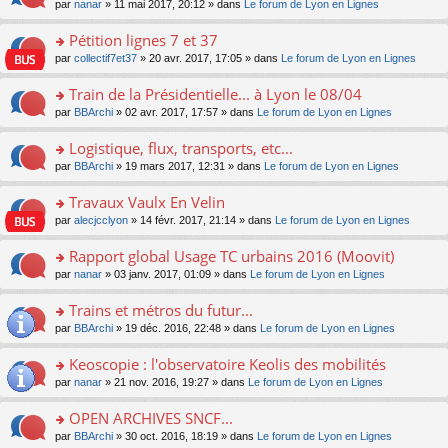
u
e
o
par
nanar
» 11 mai 2017, 20:12 » dans
Le forum de Lyon en Lignes
g
e
er
n
s
s
n
e
nt
le
lu
ré
s
s
Pétition lignes 7 et 37
n
m
le
c
a
ult
o
e
pl
o
par
collectif7et37
» 20 avr. 2017, 17:05 » dans
Le forum de Lyon en Lignes
e
g
er
n
s
u
n
nt
e
le
lu
s
s
s
Train de la Présidentielle... à Lyon le 08/04
n
m
le
a
ré
ult
o
e
pl
o
par
BBArchi
» 02 avr. 2017, 17:57 » dans
Le forum de Lyon en Lignes
g
c
er
n
s
u
n
e
e
le
lu
s
s
s
Logistique, flux, transports, etc...
n
nt
m
le
a
ré
ult
o
e
pl
o
par
BBArchi
» 19 mars 2017, 12:31 » dans
Le forum de Lyon en Lignes
g
c
er
n
s
u
n
e
e
le
lu
s
s
s
Travaux Vaulx En Velin
n
nt
m
le
a
ré
ult
o
e
pl
o
par
alecjcclyon
» 14 févr. 2017, 21:14 » dans
Le forum de Lyon en Lignes
g
c
er
n
s
u
n
e
e
le
lu
s
s
s
Rapport global Usage TC urbains 2016 (Moovit)
n
nt
m
le
a
ré
ult
o
e
pl
o
par
nanar
» 03 janv. 2017, 01:09 » dans
Le forum de Lyon en Lignes
g
c
er
n
s
u
n
e
e
le
lu
s
s
s
Trains et métros du futur...
n
nt
m
le
a
ré
ult
o
e
pl
o
par
BBArchi
» 19 déc. 2016, 22:48 » dans
Le forum de Lyon en Lignes
g
c
er
n
s
u
n
e
e
le
lu
s
s
s
Keoscopie : l'observatoire Keolis des mobilités
n
nt
m
le
a
ré
ult
o
e
pl
o
par
nanar
» 21 nov. 2016, 19:27 » dans
Le forum de Lyon en Lignes
g
c
er
n
s
u
n
e
e
le
lu
s
s
s
OPEN ARCHIVES SNCF...
n
nt
m
le
a
ré
ult
o
e
pl
o
par
BBArchi
» 30 oct. 2016, 18:19 » dans
Le forum de Lyon en Lignes
g
c
er
n