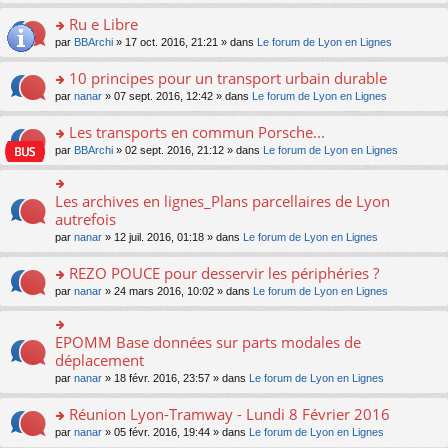
s
u
n
e
e
le
lu
s
s
s
Ru e Libre
n
nt
m
le
a
ré
ult
o
e
pl
o
par
BBArchi
» 17 oct. 2016, 21:21 » dans
Le forum de Lyon en Lignes
g
c
er
n
s
u
n
e
e
le
lu
s
s
s
10 principes pour un transport urbain durable
n
nt
m
le
a
ré
ult
o
e
pl
o
par
nanar
» 07 sept. 2016, 12:42 » dans
Le forum de Lyon en Lignes
g
c
er
n
s
u
n
e
e
le
lu
s
s
s
Les transports en commun Porsche...
n
nt
m
le
a
ré
ult
o
e
pl
o
par
BBArchi
» 02 sept. 2016, 21:12 » dans
Le forum de Lyon en Lignes
g
c
er
n
s
u
n
e
e
le
lu
s
s
s
n
nt
m
le
a
ré
ult
Les archives en lignes_Plans parcellaires de Lyon
o
o
e
pl
g
c
er
n
n
autrefois
s
u
e
e
le
lu
s
s
s
n
par
nanar
» 12 juil. 2016, 01:18 » dans
Le forum de Lyon en Lignes
nt
m
le
ult
a
ré
o
e
pl
er
g
c
n
REZO POUCE pour desservir les périphéries ?
s
u
le
e
e
lu
s
s
m
n
o
par
nanar
» 24 mars 2016, 10:02 » dans
Le forum de Lyon en Lignes
nt
le
a
ré
e
o
n
pl
g
c
s
n
s
u
e
e
s
lu
ult
EPOMM Base données sur parts modales de
o
s
n
nt
a
le
er
n
déplacement
ré
o
g
pl
le
s
c
n
par
nanar
» 18 févr. 2016, 23:57 » dans
Le forum de Lyon en Lignes
e
u
m
ult
e
lu
n
s
e
er
nt
le
o
Réunion Lyon-Tramway - Lundi 8 Février 2016
ré
s
le
pl
n
c
s
m
o
par
nanar
» 05 févr. 2016, 19:44 » dans
Le forum de Lyon en Lignes
u
lu
e
a
e
n