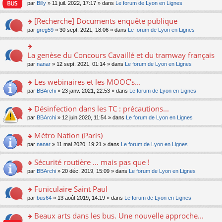
n
n
s
par
Billy
» 11 juil. 2022, 17:17 » dans
Le forum de Lyon en Lignes
e
le
c
lu
s
s
n
m
e
le
ult
a
[Recherche] Documents enquête publique
o
e
nt
pl
er
g
n
s
u
o
par
greg59
» 30 sept. 2021, 18:06 » dans
Le forum de Lyon en Lignes
le
e
lu
s
s
n
m
n
le
a
ré
s
e
o
pl
g
c
ult
s
La genèse du Concours Cavaillé et du tramway français
n
o
u
e
e
er
s
lu
n
s
par
nanar
» 12 sept. 2021, 01:14 » dans
Le forum de Lyon en Lignes
n
nt
le
a
le
s
ré
o
m
g
pl
ult
c
Les webinaires et les MOOC's...
n
e
e
u
er
e
lu
s
n
s
o
par
BBArchi
» 23 janv. 2021, 22:53 » dans
Le forum de Lyon en Lignes
le
nt
le
s
o
ré
n
m
pl
a
n
c
s
e
Désinfection dans les TC : précautions...
u
g
lu
e
ult
s
s
o
par
BBArchi
» 12 juin 2020, 11:54 » dans
Le forum de Lyon en Lignes
e
le
nt
er
s
ré
n
n
pl
le
a
c
s
Métro Nation (Paris)
o
u
m
g
e
ult
n
s
e
e
o
par
nanar
» 11 mai 2020, 19:21 » dans
Le forum de Lyon en Lignes
nt
er
lu
ré
s
n
n
le
le
c
s
o
s
Sécurité routière ... mais pas que !
m
pl
e
a
n
ult
e
u
o
par
BBArchi
» 20 déc. 2019, 15:09 » dans
Le forum de Lyon en Lignes
nt
g
lu
er
s
s
n
e
le
le
s
ré
s
Funiculaire Saint Paul
n
pl
m
a
c
ult
o
u
e
o
par
bus64
» 13 août 2019, 14:19 » dans
Le forum de Lyon en Lignes
g
e
er
n
s
s
n
e
nt
le
lu
ré
s
s
Beaux arts dans les bus. Une nouvelle approche...
n
m
le
c
a
ult
o