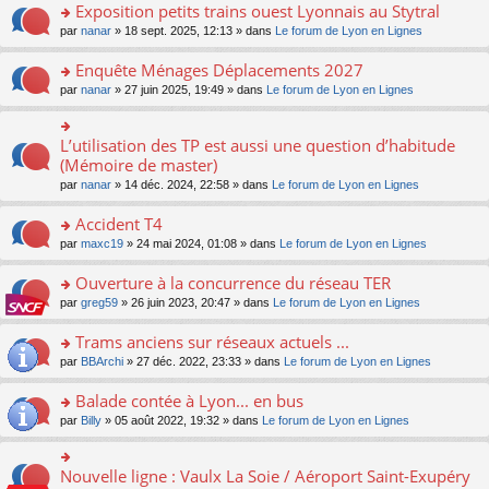
s
Exposition petits trains ouest Lyonnais au Stytral
ult
o
par
nanar
» 18 sept. 2025, 12:13 » dans
Le forum de Lyon en Lignes
er
n
le
s
Enquête Ménages Déplacements 2027
m
ult
e
o
par
nanar
» 27 juin 2025, 19:49 » dans
Le forum de Lyon en Lignes
er
s
n
le
s
s
m
a
ult
L’utilisation des TP est aussi une question d’habitude
o
e
g
er
n
(Mémoire de master)
s
e
le
s
s
n
par
nanar
» 14 déc. 2024, 22:58 » dans
Le forum de Lyon en Lignes
m
ult
a
o
e
er
g
n
Accident T4
s
le
e
lu
s
m
n
o
par
maxc19
» 24 mai 2024, 01:08 » dans
Le forum de Lyon en Lignes
le
a
e
o
n
pl
g
s
n
s
Ouverture à la concurrence du réseau TER
u
e
s
lu
ult
s
n
o
par
greg59
» 26 juin 2023, 20:47 » dans
Le forum de Lyon en Lignes
a
le
er
ré
o
n
g
pl
le
c
n
s
Trams anciens sur réseaux actuels ...
e
u
m
e
lu
ult
n
s
e
o
par
BBArchi
» 27 déc. 2022, 23:33 » dans
Le forum de Lyon en Lignes
nt
le
er
o
ré
s
n
pl
le
n
c
s
s
Balade contée à Lyon... en bus
u
m
lu
e
a
ult
s
e
o
par
Billy
» 05 août 2022, 19:32 » dans
Le forum de Lyon en Lignes
le
nt
g
er
ré
s
n
pl
e
le
c
s
s
u
n
m
e
a
ult
s
Nouvelle ligne : Vaulx La Soie / Aéroport Saint-Exupéry
o
o
e
nt
g
er
ré