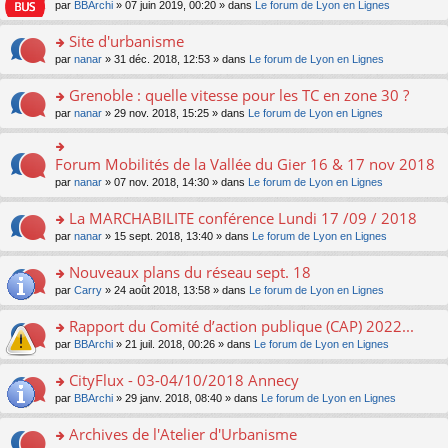
e
pl
o
par
BBArchi
» 07 juin 2019, 00:20 » dans
Le forum de Lyon en Lignes
e
g
er
n
s
u
n
nt
e
le
lu
s
s
s
Site d'urbanisme
n
m
le
a
ré
ult
o
e
pl
o
par
nanar
» 31 déc. 2018, 12:53 » dans
Le forum de Lyon en Lignes
g
c
er
n
s
u
n
e
e
le
lu
s
s
s
Grenoble : quelle vitesse pour les TC en zone 30 ?
n
nt
m
le
a
ré
ult
o
e
pl
o
par
nanar
» 29 nov. 2018, 15:25 » dans
Le forum de Lyon en Lignes
g
c
er
n
s
u
n
e
e
le
lu
s
s
s
n
nt
m
le
a
ré
ult
Forum Mobilités de la Vallée du Gier 16 & 17 nov 2018
o
o
e
pl
g
c
er
n
n
s
u
par
nanar
» 07 nov. 2018, 14:30 » dans
Le forum de Lyon en Lignes
e
e
le
lu
s
s
s
n
nt
m
le
ult
a
ré
La MARCHABILITE conférence Lundi 17 /09 / 2018
o
e
pl
er
g
c
n
s
u
o
par
nanar
» 15 sept. 2018, 13:40 » dans
Le forum de Lyon en Lignes
le
e
e
lu
s
s
n
m
n
nt
le
a
ré
s
e
Nouveaux plans du réseau sept. 18
o
pl
g
c
ult
s
n
u
o
par
Carry
» 24 août 2018, 13:58 » dans
Le forum de Lyon en Lignes
e
e
er
s
lu
s
n
n
nt
le
a
le
ré
s
Rapport du Comité d’action publique (CAP) 2022...
o
m
g
pl
c
ult
n
e
e
u
o
par
BBArchi
» 21 juil. 2018, 00:26 » dans
Le forum de Lyon en Lignes
e
er
lu
s
n
s
n
nt
le
le
s
o
ré
s
CityFlux - 03-04/10/2018 Annecy
m
pl
a
n
c
ult
e
u
o
par
BBArchi
» 29 janv. 2018, 08:40 » dans
Le forum de Lyon en Lignes
g
lu
e
er
s
s
n
e
le
nt
le
s
ré
s
Archives de l'Atelier d'Urbanisme
n
pl
m
a
c
ult
o