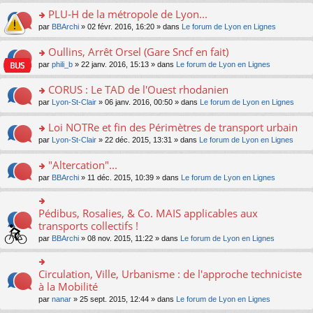
s
le
nt
g
s
s
PLU-H de la métropole de Lyon...
ré
pl
e
s
ult
c
u
n
o
par
BBArchi
» 02 févr. 2016, 16:20 » dans
Le forum de Lyon en Lignes
a
er
e
s
o
n
g
le
nt
ré
n
s
Oullins, Arrêt Orsel (Gare Sncf en fait)
e
m
c
lu
ult
n
e
o
par
phili_b
» 22 janv. 2016, 15:13 » dans
Le forum de Lyon en Lignes
e
le
er
o
s
n
nt
pl
le
n
s
s
CORUS : Le TAD de l'Ouest rhodanien
u
m
lu
a
ult
s
e
o
par
Lyon-St-Clair
» 06 janv. 2016, 00:50 » dans
Le forum de Lyon en Lignes
le
g
er
ré
s
n
pl
e
le
c
s
s
u
Loi NOTRe et fin des Périmètres de transport urbain
n
m
e
a
ult
s
o
e
o
par
Lyon-St-Clair
» 22 déc. 2015, 13:31 » dans
Le forum de Lyon en Lignes
nt
g
er
ré
n
s
n
e
le
c
lu
s
s
"Altercation"...
n
m
e
le
a
ult
o
e
nt
pl
o
par
BBArchi
» 11 déc. 2015, 10:39 » dans
Le forum de Lyon en Lignes
g
er
n
s
u
n
e
le
lu
s
s
s
n
m
le
a
ré
ult
Pédibus, Rosalies, & Co. MAIS applicables aux
o
o
e
pl
g
c
er
n
n
transports collectifs !
s
u
e
e
le
lu
s
s
s
n
par
BBArchi
» 08 nov. 2015, 11:22 » dans
Le forum de Lyon en Lignes
nt
m
le
ult
a
ré
o
e
pl
er
g
c
n
s
u
le
e
e
lu
Circulation, Ville, Urbanisme : de l'approche techniciste
s
o
s
m
n
nt
le
a
n
à la Mobilité
ré
e
o
pl
g
s
c
s
n
par
nanar
» 25 sept. 2015, 12:44 » dans
Le forum de Lyon en Lignes
u
e
ult
e
s
lu
s