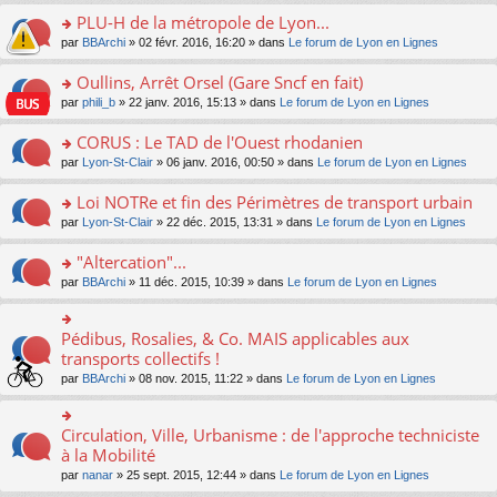
s
le
nt
g
s
s
PLU-H de la métropole de Lyon...
ré
pl
e
s
ult
c
u
n
o
par
BBArchi
» 02 févr. 2016, 16:20 » dans
Le forum de Lyon en Lignes
a
er
e
s
o
n
g
le
nt
ré
n
s
Oullins, Arrêt Orsel (Gare Sncf en fait)
e
m
c
lu
ult
n
e
o
par
phili_b
» 22 janv. 2016, 15:13 » dans
Le forum de Lyon en Lignes
e
le
er
o
s
n
nt
pl
le
n
s
s
CORUS : Le TAD de l'Ouest rhodanien
u
m
lu
a
ult
s
e
o
par
Lyon-St-Clair
» 06 janv. 2016, 00:50 » dans
Le forum de Lyon en Lignes
le
g
er
ré
s
n
pl
e
le
c
s
s
u
Loi NOTRe et fin des Périmètres de transport urbain
n
m
e
a
ult
s
o
e
o
par
Lyon-St-Clair
» 22 déc. 2015, 13:31 » dans
Le forum de Lyon en Lignes
nt
g
er
ré
n
s
n
e
le
c
lu
s
s
"Altercation"...
n
m
e
le
a
ult
o
e
nt
pl
o
par
BBArchi
» 11 déc. 2015, 10:39 » dans
Le forum de Lyon en Lignes
g
er
n
s
u
n
e
le
lu
s
s
s
n
m
le
a
ré
ult
Pédibus, Rosalies, & Co. MAIS applicables aux
o
o
e
pl
g
c
er
n
n
transports collectifs !
s
u
e
e
le
lu
s
s
s
n
par
BBArchi
» 08 nov. 2015, 11:22 » dans
Le forum de Lyon en Lignes
nt
m
le
ult
a
ré
o
e
pl
er
g
c
n
s
u
le
e
e
lu
Circulation, Ville, Urbanisme : de l'approche techniciste
s
o
s
m
n
nt
le
a
n
à la Mobilité
ré
e
o
pl
g
s
c
s
n
par
nanar
» 25 sept. 2015, 12:44 » dans
Le forum de Lyon en Lignes
u
e
ult
e
s
lu
s