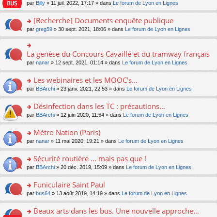
n
n
s
par
Billy
» 11 juil. 2022, 17:17 » dans
Le forum de Lyon en Lignes
e
le
c
lu
s
s
n
m
e
le
ult
a
[Recherche] Documents enquête publique
o
e
nt
pl
er
g
n
s
u
o
par
greg59
» 30 sept. 2021, 18:06 » dans
Le forum de Lyon en Lignes
le
e
lu
s
s
n
m
n
le
a
ré
s
e
o
pl
g
c
ult
s
La genèse du Concours Cavaillé et du tramway français
n
o
u
e
e
er
s
lu
n
s
par
nanar
» 12 sept. 2021, 01:14 » dans
Le forum de Lyon en Lignes
n
nt
le
a
le
s
ré
o
m
g
pl
ult
c
Les webinaires et les MOOC's...
n
e
e
u
er
e
lu
s
n
s
o
par
BBArchi
» 23 janv. 2021, 22:53 » dans
Le forum de Lyon en Lignes
le
nt
le
s
o
ré
n
m
pl
a
n
c
s
e
Désinfection dans les TC : précautions...
u
g
lu
e
ult
s
s
o
par
BBArchi
» 12 juin 2020, 11:54 » dans
Le forum de Lyon en Lignes
e
le
nt
er
s
ré
n
n
pl
le
a
c
s
Métro Nation (Paris)
o
u
m
g
e
ult
n
s
e
e
o
par
nanar
» 11 mai 2020, 19:21 » dans
Le forum de Lyon en Lignes
nt
er
lu
ré
s
n
n
le
le
c
s
o
s
Sécurité routière ... mais pas que !
m
pl
e
a
n
ult
e
u
o
par
BBArchi
» 20 déc. 2019, 15:09 » dans
Le forum de Lyon en Lignes
nt
g
lu
er
s
s
n
e
le
le
s
ré
s
Funiculaire Saint Paul
n
pl
m
a
c
ult
o
u
e
o
par
bus64
» 13 août 2019, 14:19 » dans
Le forum de Lyon en Lignes
g
e
er
n
s
s
n
e
nt
le
lu
ré
s
s
Beaux arts dans les bus. Une nouvelle approche...
n
m
le
c
a
ult
o