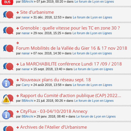
e
pl
o
par
BBArchi
» 07 juin 2019, 00:20 » dans
Le forum de Lyon en Lignes
e
g
er
n
s
u
n
nt
e
le
lu
s
s
s
Site d'urbanisme
n
m
le
a
ré
ult
o
e
pl
o
par
nanar
» 31 déc. 2018, 12:53 » dans
Le forum de Lyon en Lignes
g
c
er
n
s
u
n
e
e
le
lu
s
s
s
Grenoble : quelle vitesse pour les TC en zone 30 ?
n
nt
m
le
a
ré
ult
o
e
pl
o
par
nanar
» 29 nov. 2018, 15:25 » dans
Le forum de Lyon en Lignes
g
c
er
n
s
u
n
e
e
le
lu
s
s
s
n
nt
m
le
a
ré
ult
Forum Mobilités de la Vallée du Gier 16 & 17 nov 2018
o
o
e
pl
g
c
er
n
n
s
u
par
nanar
» 07 nov. 2018, 14:30 » dans
Le forum de Lyon en Lignes
e
e
le
lu
s
s
s
n
nt
m
le
ult
a
ré
La MARCHABILITE conférence Lundi 17 /09 / 2018
o
e
pl
er
g
c
n
s
u
o
par
nanar
» 15 sept. 2018, 13:40 » dans
Le forum de Lyon en Lignes
le
e
e
lu
s
s
n
m
n
nt
le
a
ré
s
e
Nouveaux plans du réseau sept. 18
o
pl
g
c
ult
s
n
u
o
par
Carry
» 24 août 2018, 13:58 » dans
Le forum de Lyon en Lignes
e
e
er
s
lu
s
n
n
nt
le
a
le
ré
s
Rapport du Comité d’action publique (CAP) 2022...
o
m
g
pl
c
ult
n
e
e
u
o
par
BBArchi
» 21 juil. 2018, 00:26 » dans
Le forum de Lyon en Lignes
e
er
lu
s
n
s
n
nt
le
le
s
o
ré
s
CityFlux - 03-04/10/2018 Annecy
m
pl
a
n
c
ult
e
u
o
par
BBArchi
» 29 janv. 2018, 08:40 » dans
Le forum de Lyon en Lignes
g
lu
e
er
s
s
n
e
le
nt
le
s
ré
s
Archives de l'Atelier d'Urbanisme
n
pl
m
a
c
ult
o