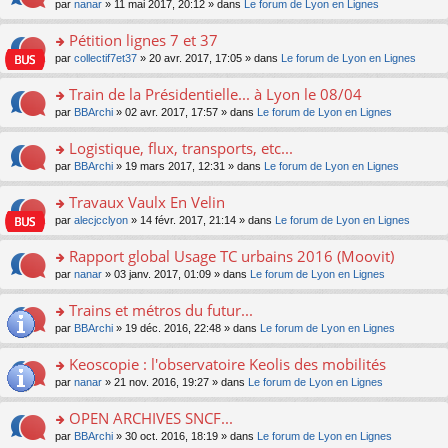
u
e
o
par
nanar
» 11 mai 2017, 20:12 » dans
Le forum de Lyon en Lignes
g
e
er
n
s
s
n
e
nt
le
lu
ré
s
s
Pétition lignes 7 et 37
n
m
le
c
a
ult
o
e
pl
o
par
collectif7et37
» 20 avr. 2017, 17:05 » dans
Le forum de Lyon en Lignes
e
g
er
n
s
u
n
nt
e
le
lu
s
s
s
Train de la Présidentielle... à Lyon le 08/04
n
m
le
a
ré
ult
o
e
pl
o
par
BBArchi
» 02 avr. 2017, 17:57 » dans
Le forum de Lyon en Lignes
g
c
er
n
s
u
n
e
e
le
lu
s
s
s
Logistique, flux, transports, etc...
n
nt
m
le
a
ré
ult
o
e
pl
o
par
BBArchi
» 19 mars 2017, 12:31 » dans
Le forum de Lyon en Lignes
g
c
er
n
s
u
n
e
e
le
lu
s
s
s
Travaux Vaulx En Velin
n
nt
m
le
a
ré
ult
o
e
pl
o
par
alecjcclyon
» 14 févr. 2017, 21:14 » dans
Le forum de Lyon en Lignes
g
c
er
n
s
u
n
e
e
le
lu
s
s
s
Rapport global Usage TC urbains 2016 (Moovit)
n
nt
m
le
a
ré
ult
o
e
pl
o
par
nanar
» 03 janv. 2017, 01:09 » dans
Le forum de Lyon en Lignes
g
c
er
n
s
u
n
e
e
le
lu
s
s
s
Trains et métros du futur...
n
nt
m
le
a
ré
ult
o
e
pl
o
par
BBArchi
» 19 déc. 2016, 22:48 » dans
Le forum de Lyon en Lignes
g
c
er
n
s
u
n
e
e
le
lu
s
s
s
Keoscopie : l'observatoire Keolis des mobilités
n
nt
m
le
a
ré
ult
o
e
pl
o
par
nanar
» 21 nov. 2016, 19:27 » dans
Le forum de Lyon en Lignes
g
c
er
n
s
u
n
e
e
le
lu
s
s
s
OPEN ARCHIVES SNCF...
n
nt
m
le
a
ré
ult
o
e
pl
o
par
BBArchi
» 30 oct. 2016, 18:19 » dans
Le forum de Lyon en Lignes
g
c
er
n