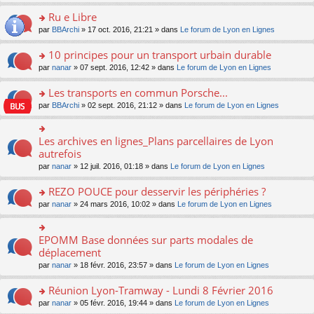
s
u
n
e
e
le
lu
s
s
s
Ru e Libre
n
nt
m
le
a
ré
ult
o
e
pl
o
par
BBArchi
» 17 oct. 2016, 21:21 » dans
Le forum de Lyon en Lignes
g
c
er
n
s
u
n
e
e
le
lu
s
s
s
10 principes pour un transport urbain durable
n
nt
m
le
a
ré
ult
o
e
pl
o
par
nanar
» 07 sept. 2016, 12:42 » dans
Le forum de Lyon en Lignes
g
c
er
n
s
u
n
e
e
le
lu
s
s
s
Les transports en commun Porsche...
n
nt
m
le
a
ré
ult
o
e
pl
o
par
BBArchi
» 02 sept. 2016, 21:12 » dans
Le forum de Lyon en Lignes
g
c
er
n
s
u
n
e
e
le
lu
s
s
s
n
nt
m
le
a
ré
ult
Les archives en lignes_Plans parcellaires de Lyon
o
o
e
pl
g
c
er
n
n
autrefois
s
u
e
e
le
lu
s
s
s
n
par
nanar
» 12 juil. 2016, 01:18 » dans
Le forum de Lyon en Lignes
nt
m
le
ult
a
ré
o
e
pl
er
g
c
n
REZO POUCE pour desservir les périphéries ?
s
u
le
e
e
lu
s
s
m
n
o
par
nanar
» 24 mars 2016, 10:02 » dans
Le forum de Lyon en Lignes
nt
le
a
ré
e
o
n
pl
g
c
s
n
s
u
e
e
s
lu
ult
EPOMM Base données sur parts modales de
o
s
n
nt
a
le
er
n
déplacement
ré
o
g
pl
le
s
c
n
par
nanar
» 18 févr. 2016, 23:57 » dans
Le forum de Lyon en Lignes
e
u
m
ult
e
lu
n
s
e
er
nt
le
o
Réunion Lyon-Tramway - Lundi 8 Février 2016
ré
s
le
pl
n
c
s
m
o
par
nanar
» 05 févr. 2016, 19:44 » dans
Le forum de Lyon en Lignes
u
lu
e
a
e
n