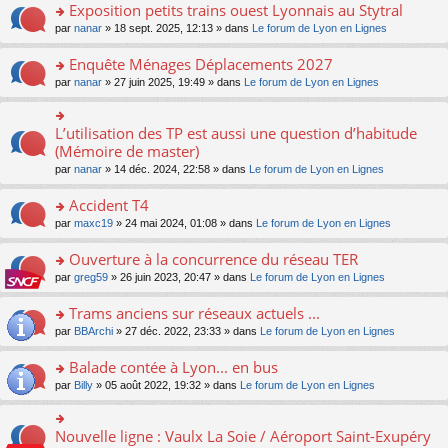
s
Exposition petits trains ouest Lyonnais au Stytral
ult
o
par
nanar
» 18 sept. 2025, 12:13 » dans
Le forum de Lyon en Lignes
er
n
le
s
Enquête Ménages Déplacements 2027
m
ult
e
o
par
nanar
» 27 juin 2025, 19:49 » dans
Le forum de Lyon en Lignes
er
s
n
le
s
s
m
a
ult
L’utilisation des TP est aussi une question d’habitude
o
e
g
er
n
(Mémoire de master)
s
e
le
s
s
n
par
nanar
» 14 déc. 2024, 22:58 » dans
Le forum de Lyon en Lignes
m
ult
a
o
e
er
g
n
Accident T4
s
le
e
lu
s
m
n
o
par
maxc19
» 24 mai 2024, 01:08 » dans
Le forum de Lyon en Lignes
le
a
e
o
n
pl
g
s
n
s
Ouverture à la concurrence du réseau TER
u
e
s
lu
ult
s
n
o
par
greg59
» 26 juin 2023, 20:47 » dans
Le forum de Lyon en Lignes
a
le
er
ré
o
n
g
pl
le
c
n
s
Trams anciens sur réseaux actuels ...
e
u
m
e
lu
ult
n
s
e
o
par
BBArchi
» 27 déc. 2022, 23:33 » dans
Le forum de Lyon en Lignes
nt
le
er
o
ré
s
n
pl
le
n
c
s
s
Balade contée à Lyon... en bus
u
m
lu
e
a
ult
s
e
o
par
Billy
» 05 août 2022, 19:32 » dans
Le forum de Lyon en Lignes
le
nt
g
er
ré
s
n
pl
e
le
c
s
s
u
n
m
e
a
ult
s
Nouvelle ligne : Vaulx La Soie / Aéroport Saint-Exupéry
o
o
e
nt
g
er
ré