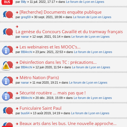
n
n
s
par
Billy
» 11 juil. 2022, 17:17 » dans
Le forum de Lyon en Lignes
e
le
c
lu
s
s
n
m
e
le
ult
a
[Recherche] Documents enquête publique
o
e
nt
pl
er
g
n
s
u
o
par
greg59
» 30 sept. 2021, 18:06 » dans
Le forum de Lyon en Lignes
le
e
lu
s
s
n
m
n
le
a
ré
s
e
o
pl
g
c
ult
s
La genèse du Concours Cavaillé et du tramway français
n
o
u
e
e
er
s
lu
n
s
par
nanar
» 12 sept. 2021, 01:14 » dans
Le forum de Lyon en Lignes
n
nt
le
a
le
s
ré
o
m
g
pl
ult
c
Les webinaires et les MOOC's...
n
e
e
u
er
e
lu
s
n
s
o
par
BBArchi
» 23 janv. 2021, 22:53 » dans
Le forum de Lyon en Lignes
le
nt
le
s
o
ré
n
m
pl
a
n
c
s
e
Désinfection dans les TC : précautions...
u
g
lu
e
ult
s
s
o
par
BBArchi
» 12 juin 2020, 11:54 » dans
Le forum de Lyon en Lignes
e
le
nt
er
s
ré
n
n
pl
le
a
c
s
Métro Nation (Paris)
o
u
m
g
e
ult
n
s
e
e
o
par
nanar
» 11 mai 2020, 19:21 » dans
Le forum de Lyon en Lignes
nt
er
lu
ré
s
n
n
le
le
c
s
o
s
Sécurité routière ... mais pas que !
m
pl
e
a
n
ult
e
u
o
par
BBArchi
» 20 déc. 2019, 15:09 » dans
Le forum de Lyon en Lignes
nt
g
lu
er
s
s
n
e
le
le
s
ré
s
Funiculaire Saint Paul
n
pl
m
a
c
ult
o
u
e
o
par
bus64
» 13 août 2019, 14:19 » dans
Le forum de Lyon en Lignes
g
e
er
n
s
s
n
e
nt
le
lu
ré
s
s
Beaux arts dans les bus. Une nouvelle approche...
n
m
le
c
a
ult
o