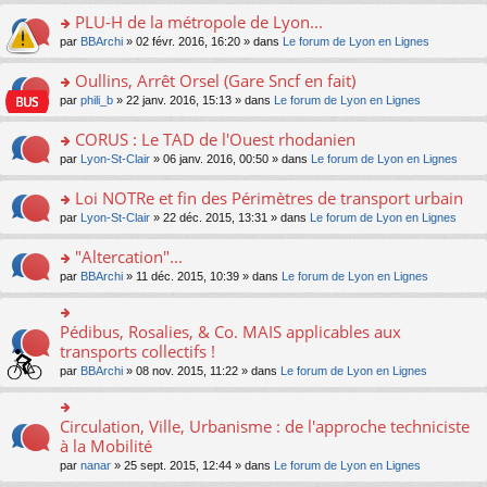
s
le
nt
g
s
s
PLU-H de la métropole de Lyon...
ré
pl
e
s
ult
c
u
n
o
par
BBArchi
» 02 févr. 2016, 16:20 » dans
Le forum de Lyon en Lignes
a
er
e
s
o
n
g
le
nt
ré
n
s
Oullins, Arrêt Orsel (Gare Sncf en fait)
e
m
c
lu
ult
n
e
o
par
phili_b
» 22 janv. 2016, 15:13 » dans
Le forum de Lyon en Lignes
e
le
er
o
s
n
nt
pl
le
n
s
s
CORUS : Le TAD de l'Ouest rhodanien
u
m
lu
a
ult
s
e
o
par
Lyon-St-Clair
» 06 janv. 2016, 00:50 » dans
Le forum de Lyon en Lignes
le
g
er
ré
s
n
pl
e
le
c
s
s
u
Loi NOTRe et fin des Périmètres de transport urbain
n
m
e
a
ult
s
o
e
o
par
Lyon-St-Clair
» 22 déc. 2015, 13:31 » dans
Le forum de Lyon en Lignes
nt
g
er
ré
n
s
n
e
le
c
lu
s
s
"Altercation"...
n
m
e
le
a
ult
o
e
nt
pl
o
par
BBArchi
» 11 déc. 2015, 10:39 » dans
Le forum de Lyon en Lignes
g
er
n
s
u
n
e
le
lu
s
s
s
n
m
le
a
ré
ult
Pédibus, Rosalies, & Co. MAIS applicables aux
o
o
e
pl
g
c
er
n
n
transports collectifs !
s
u
e
e
le
lu
s
s
s
n
par
BBArchi
» 08 nov. 2015, 11:22 » dans
Le forum de Lyon en Lignes
nt
m
le
ult
a
ré
o
e
pl
er
g
c
n
s
u
le
e
e
lu
Circulation, Ville, Urbanisme : de l'approche techniciste
s
o
s
m
n
nt
le
a
n
à la Mobilité
ré
e
o
pl
g
s
c
s
n
par
nanar
» 25 sept. 2015, 12:44 » dans
Le forum de Lyon en Lignes
u
e
ult
e
s
lu
s