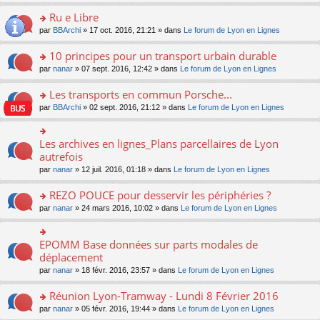
s
u
n
e
e
le
lu
s
s
s
Ru e Libre
n
nt
m
le
a
ré
ult
o
e
pl
o
par
BBArchi
» 17 oct. 2016, 21:21 » dans
Le forum de Lyon en Lignes
g
c
er
n
s
u
n
e
e
le
lu
s
s
s
10 principes pour un transport urbain durable
n
nt
m
le
a
ré
ult
o
e
pl
o
par
nanar
» 07 sept. 2016, 12:42 » dans
Le forum de Lyon en Lignes
g
c
er
n
s
u
n
e
e
le
lu
s
s
s
Les transports en commun Porsche...
n
nt
m
le
a
ré
ult
o
e
pl
o
par
BBArchi
» 02 sept. 2016, 21:12 » dans
Le forum de Lyon en Lignes
g
c
er
n
s
u
n
e
e
le
lu
s
s
s
n
nt
m
le
a
ré
ult
Les archives en lignes_Plans parcellaires de Lyon
o
o
e
pl
g
c
er
n
n
autrefois
s
u
e
e
le
lu
s
s
s
n
par
nanar
» 12 juil. 2016, 01:18 » dans
Le forum de Lyon en Lignes
nt
m
le
ult
a
ré
o
e
pl
er
g
c
n
REZO POUCE pour desservir les périphéries ?
s
u
le
e
e
lu
s
s
m
n
o
par
nanar
» 24 mars 2016, 10:02 » dans
Le forum de Lyon en Lignes
nt
le
a
ré
e
o
n
pl
g
c
s
n
s
u
e
e
s
lu
ult
EPOMM Base données sur parts modales de
o
s
n
nt
a
le
er
n
déplacement
ré
o
g
pl
le
s
c
n
par
nanar
» 18 févr. 2016, 23:57 » dans
Le forum de Lyon en Lignes
e
u
m
ult
e
lu
n
s
e
er
nt
le
o
Réunion Lyon-Tramway - Lundi 8 Février 2016
ré
s
le
pl
n
c
s
m
o
par
nanar
» 05 févr. 2016, 19:44 » dans
Le forum de Lyon en Lignes
u
lu
e
a
e
n