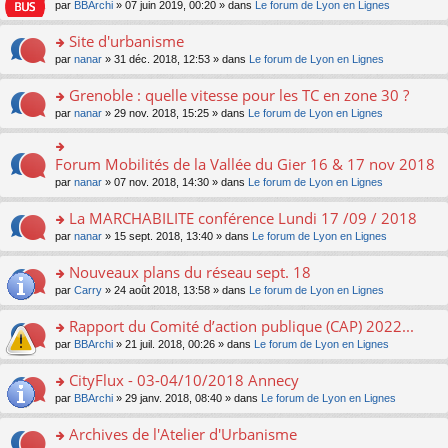
e
pl
o
par
BBArchi
» 07 juin 2019, 00:20 » dans
Le forum de Lyon en Lignes
e
g
er
n
s
u
n
nt
e
le
lu
s
s
s
Site d'urbanisme
n
m
le
a
ré
ult
o
e
pl
o
par
nanar
» 31 déc. 2018, 12:53 » dans
Le forum de Lyon en Lignes
g
c
er
n
s
u
n
e
e
le
lu
s
s
s
Grenoble : quelle vitesse pour les TC en zone 30 ?
n
nt
m
le
a
ré
ult
o
e
pl
o
par
nanar
» 29 nov. 2018, 15:25 » dans
Le forum de Lyon en Lignes
g
c
er
n
s
u
n
e
e
le
lu
s
s
s
n
nt
m
le
a
ré
ult
Forum Mobilités de la Vallée du Gier 16 & 17 nov 2018
o
o
e
pl
g
c
er
n
n
s
u
par
nanar
» 07 nov. 2018, 14:30 » dans
Le forum de Lyon en Lignes
e
e
le
lu
s
s
s
n
nt
m
le
ult
a
ré
La MARCHABILITE conférence Lundi 17 /09 / 2018
o
e
pl
er
g
c
n
s
u
o
par
nanar
» 15 sept. 2018, 13:40 » dans
Le forum de Lyon en Lignes
le
e
e
lu
s
s
n
m
n
nt
le
a
ré
s
e
Nouveaux plans du réseau sept. 18
o
pl
g
c
ult
s
n
u
o
par
Carry
» 24 août 2018, 13:58 » dans
Le forum de Lyon en Lignes
e
e
er
s
lu
s
n
n
nt
le
a
le
ré
s
Rapport du Comité d’action publique (CAP) 2022...
o
m
g
pl
c
ult
n
e
e
u
o
par
BBArchi
» 21 juil. 2018, 00:26 » dans
Le forum de Lyon en Lignes
e
er
lu
s
n
s
n
nt
le
le
s
o
ré
s
CityFlux - 03-04/10/2018 Annecy
m
pl
a
n
c
ult
e
u
o
par
BBArchi
» 29 janv. 2018, 08:40 » dans
Le forum de Lyon en Lignes
g
lu
e
er
s
s
n
e
le
nt
le
s
ré
s
Archives de l'Atelier d'Urbanisme
n
pl
m
a
c
ult
o