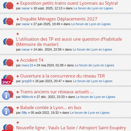
s
Exposition petits trains ouest Lyonnais au Stytral
ult
o
par
nanar
» 18 sept. 2025, 12:13 » dans
Le forum de Lyon en Lignes
er
n
le
s
Enquête Ménages Déplacements 2027
m
ult
e
o
par
nanar
» 27 juin 2025, 19:49 » dans
Le forum de Lyon en Lignes
er
s
n
le
s
s
m
a
ult
L’utilisation des TP est aussi une question d’habitude
o
e
g
er
n
(Mémoire de master)
s
e
le
s
s
n
par
nanar
» 14 déc. 2024, 22:58 » dans
Le forum de Lyon en Lignes
m
ult
a
o
e
er
g
n
Accident T4
s
le
e
lu
s
m
n
o
par
maxc19
» 24 mai 2024, 01:08 » dans
Le forum de Lyon en Lignes
le
a
e
o
n
pl
g
s
n
s
Ouverture à la concurrence du réseau TER
u
e
s
lu
ult
s
n
o
par
greg59
» 26 juin 2023, 20:47 » dans
Le forum de Lyon en Lignes
a
le
er
ré
o
n
g
pl
le
c
n
s
Trams anciens sur réseaux actuels ...
e
u
m
e
lu
ult
n
s
e
o
par
BBArchi
» 27 déc. 2022, 23:33 » dans
Le forum de Lyon en Lignes
nt
le
er
o
ré
s
n
pl
le
n
c
s
s
Balade contée à Lyon... en bus
u
m
lu
e
a
ult
s
e
o
par
Billy
» 05 août 2022, 19:32 » dans
Le forum de Lyon en Lignes
le
nt
g
er
ré
s
n
pl
e
le
c
s
s
u
n
m
e
a
ult
s
Nouvelle ligne : Vaulx La Soie / Aéroport Saint-Exupéry
o
o
e
nt
g
er
ré