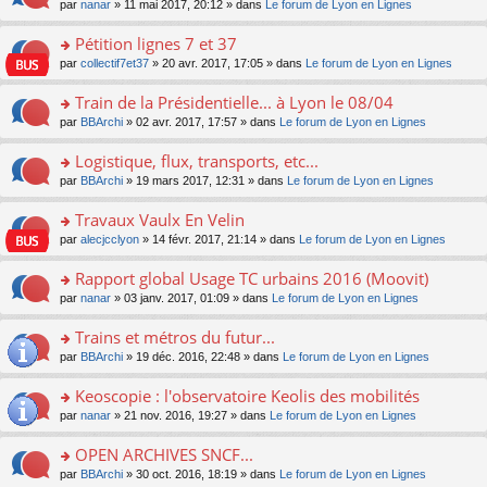
u
e
o
par
nanar
» 11 mai 2017, 20:12 » dans
Le forum de Lyon en Lignes
g
e
er
n
s
s
n
e
nt
le
lu
ré
s
s
Pétition lignes 7 et 37
n
m
le
c
a
ult
o
e
pl
o
par
collectif7et37
» 20 avr. 2017, 17:05 » dans
Le forum de Lyon en Lignes
e
g
er
n
s
u
n
nt
e
le
lu
s
s
s
Train de la Présidentielle... à Lyon le 08/04
n
m
le
a
ré
ult
o
e
pl
o
par
BBArchi
» 02 avr. 2017, 17:57 » dans
Le forum de Lyon en Lignes
g
c
er
n
s
u
n
e
e
le
lu
s
s
s
Logistique, flux, transports, etc...
n
nt
m
le
a
ré
ult
o
e
pl
o
par
BBArchi
» 19 mars 2017, 12:31 » dans
Le forum de Lyon en Lignes
g
c
er
n
s
u
n
e
e
le
lu
s
s
s
Travaux Vaulx En Velin
n
nt
m
le
a
ré
ult
o
e
pl
o
par
alecjcclyon
» 14 févr. 2017, 21:14 » dans
Le forum de Lyon en Lignes
g
c
er
n
s
u
n
e
e
le
lu
s
s
s
Rapport global Usage TC urbains 2016 (Moovit)
n
nt
m
le
a
ré
ult
o
e
pl
o
par
nanar
» 03 janv. 2017, 01:09 » dans
Le forum de Lyon en Lignes
g
c
er
n
s
u
n
e
e
le
lu
s
s
s
Trains et métros du futur...
n
nt
m
le
a
ré
ult
o
e
pl
o
par
BBArchi
» 19 déc. 2016, 22:48 » dans
Le forum de Lyon en Lignes
g
c
er
n
s
u
n
e
e
le
lu
s
s
s
Keoscopie : l'observatoire Keolis des mobilités
n
nt
m
le
a
ré
ult
o
e
pl
o
par
nanar
» 21 nov. 2016, 19:27 » dans
Le forum de Lyon en Lignes
g
c
er
n
s
u
n
e
e
le
lu
s
s
s
OPEN ARCHIVES SNCF...
n
nt
m
le
a
ré
ult
o
e
pl
o
par
BBArchi
» 30 oct. 2016, 18:19 » dans
Le forum de Lyon en Lignes
g
c
er
n