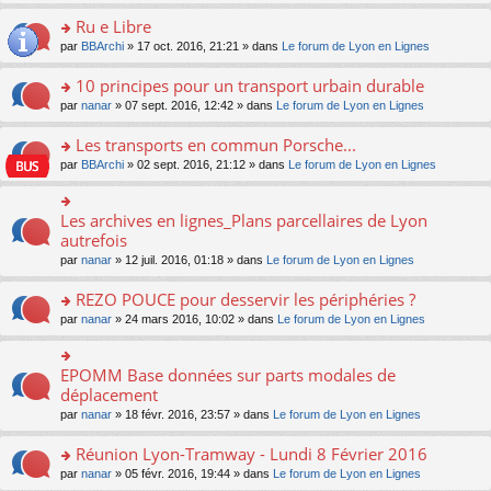
s
u
n
e
e
le
lu
s
s
s
Ru e Libre
n
nt
m
le
a
ré
ult
o
e
pl
o
par
BBArchi
» 17 oct. 2016, 21:21 » dans
Le forum de Lyon en Lignes
g
c
er
n
s
u
n
e
e
le
lu
s
s
s
10 principes pour un transport urbain durable
n
nt
m
le
a
ré
ult
o
e
pl
o
par
nanar
» 07 sept. 2016, 12:42 » dans
Le forum de Lyon en Lignes
g
c
er
n
s
u
n
e
e
le
lu
s
s
s
Les transports en commun Porsche...
n
nt
m
le
a
ré
ult
o
e
pl
o
par
BBArchi
» 02 sept. 2016, 21:12 » dans
Le forum de Lyon en Lignes
g
c
er
n
s
u
n
e
e
le
lu
s
s
s
n
nt
m
le
a
ré
ult
Les archives en lignes_Plans parcellaires de Lyon
o
o
e
pl
g
c
er
n
n
autrefois
s
u
e
e
le
lu
s
s
s
n
par
nanar
» 12 juil. 2016, 01:18 » dans
Le forum de Lyon en Lignes
nt
m
le
ult
a
ré
o
e
pl
er
g
c
n
REZO POUCE pour desservir les périphéries ?
s
u
le
e
e
lu
s
s
m
n
o
par
nanar
» 24 mars 2016, 10:02 » dans
Le forum de Lyon en Lignes
nt
le
a
ré
e
o
n
pl
g
c
s
n
s
u
e
e
s
lu
ult
EPOMM Base données sur parts modales de
o
s
n
nt
a
le
er
n
déplacement
ré
o
g
pl
le
s
c
n
par
nanar
» 18 févr. 2016, 23:57 » dans
Le forum de Lyon en Lignes
e
u
m
ult
e
lu
n
s
e
er
nt
le
o
Réunion Lyon-Tramway - Lundi 8 Février 2016
ré
s
le
pl
n
c
s
m
o
par
nanar
» 05 févr. 2016, 19:44 » dans
Le forum de Lyon en Lignes
u
lu
e
a
e
n