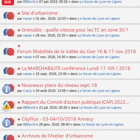
e
pl
o
par
BBArchi
» 07 juin 2019, 00:20 » dans
Le forum de Lyon en Lignes
e
g
er
n
s
u
n
nt
e
le
lu
s
s
s
Site d'urbanisme
n
m
le
a
ré
ult
o
e
pl
o
par
nanar
» 31 déc. 2018, 12:53 » dans
Le forum de Lyon en Lignes
g
c
er
n
s
u
n
e
e
le
lu
s
s
s
Grenoble : quelle vitesse pour les TC en zone 30 ?
n
nt
m
le
a
ré
ult
o
e
pl
o
par
nanar
» 29 nov. 2018, 15:25 » dans
Le forum de Lyon en Lignes
g
c
er
n
s
u
n
e
e
le
lu
s
s
s
n
nt
m
le
a
ré
ult
Forum Mobilités de la Vallée du Gier 16 & 17 nov 2018
o
o
e
pl
g
c
er
n
n
s
u
par
nanar
» 07 nov. 2018, 14:30 » dans
Le forum de Lyon en Lignes
e
e
le
lu
s
s
s
n
nt
m
le
ult
a
ré
La MARCHABILITE conférence Lundi 17 /09 / 2018
o
e
pl
er
g
c
n
s
u
o
par
nanar
» 15 sept. 2018, 13:40 » dans
Le forum de Lyon en Lignes
le
e
e
lu
s
s
n
m
n
nt
le
a
ré
s
e
Nouveaux plans du réseau sept. 18
o
pl
g
c
ult
s
n
u
o
par
Carry
» 24 août 2018, 13:58 » dans
Le forum de Lyon en Lignes
e
e
er
s
lu
s
n
n
nt
le
a
le
ré
s
Rapport du Comité d’action publique (CAP) 2022...
o
m
g
pl
c
ult
n
e
e
u
o
par
BBArchi
» 21 juil. 2018, 00:26 » dans
Le forum de Lyon en Lignes
e
er
lu
s
n
s
n
nt
le
le
s
o
ré
s
CityFlux - 03-04/10/2018 Annecy
m
pl
a
n
c
ult
e
u
o
par
BBArchi
» 29 janv. 2018, 08:40 » dans
Le forum de Lyon en Lignes
g
lu
e
er
s
s
n
e
le
nt
le
s
ré
s
Archives de l'Atelier d'Urbanisme
n
pl
m
a
c
ult
o