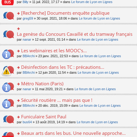
n
n
s
par
Billy
» 11 juil. 2022, 17:17 » dans
Le forum de Lyon en Lignes
e
le
c
lu
s
s
n
m
e
le
ult
a
[Recherche] Documents enquête publique
o
e
nt
pl
er
g
n
s
u
o
par
greg59
» 30 sept. 2021, 18:06 » dans
Le forum de Lyon en Lignes
le
e
lu
s
s
n
m
n
le
a
ré
s
e
o
pl
g
c
ult
s
La genèse du Concours Cavaillé et du tramway français
n
o
u
e
e
er
s
lu
n
s
par
nanar
» 12 sept. 2021, 01:14 » dans
Le forum de Lyon en Lignes
n
nt
le
a
le
s
ré
o
m
g
pl
ult
c
Les webinaires et les MOOC's...
n
e
e
u
er
e
lu
s
n
s
o
par
BBArchi
» 23 janv. 2021, 22:53 » dans
Le forum de Lyon en Lignes
le
nt
le
s
o
ré
n
m
pl
a
n
c
s
e
Désinfection dans les TC : précautions...
u
g
lu
e
ult
s
s
o
par
BBArchi
» 12 juin 2020, 11:54 » dans
Le forum de Lyon en Lignes
e
le
nt
er
s
ré
n
n
pl
le
a
c
s
Métro Nation (Paris)
o
u
m
g
e
ult
n
s
e
e
o
par
nanar
» 11 mai 2020, 19:21 » dans
Le forum de Lyon en Lignes
nt
er
lu
ré
s
n
n
le
le
c
s
o
s
Sécurité routière ... mais pas que !
m
pl
e
a
n
ult
e
u
o
par
BBArchi
» 20 déc. 2019, 15:09 » dans
Le forum de Lyon en Lignes
nt
g
lu
er
s
s
n
e
le
le
s
ré
s
Funiculaire Saint Paul
n
pl
m
a
c
ult
o
u
e
o
par
bus64
» 13 août 2019, 14:19 » dans
Le forum de Lyon en Lignes
g
e
er
n
s
s
n
e
nt
le
lu
ré
s
s
Beaux arts dans les bus. Une nouvelle approche...
n
m
le
c
a
ult
o