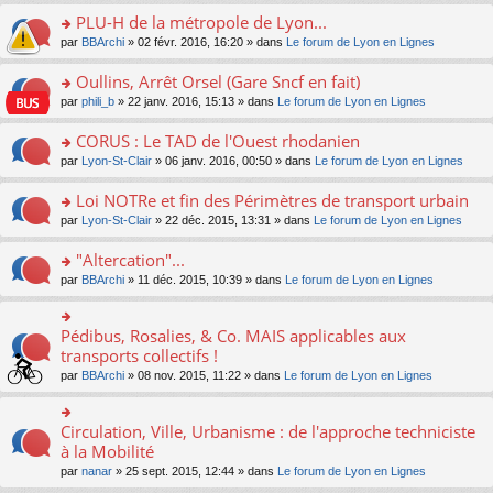
s
le
nt
g
s
s
PLU-H de la métropole de Lyon...
ré
pl
e
s
ult
c
u
n
o
par
BBArchi
» 02 févr. 2016, 16:20 » dans
Le forum de Lyon en Lignes
a
er
e
s
o
n
g
le
nt
ré
n
s
Oullins, Arrêt Orsel (Gare Sncf en fait)
e
m
c
lu
ult
n
e
o
par
phili_b
» 22 janv. 2016, 15:13 » dans
Le forum de Lyon en Lignes
e
le
er
o
s
n
nt
pl
le
n
s
s
CORUS : Le TAD de l'Ouest rhodanien
u
m
lu
a
ult
s
e
o
par
Lyon-St-Clair
» 06 janv. 2016, 00:50 » dans
Le forum de Lyon en Lignes
le
g
er
ré
s
n
pl
e
le
c
s
s
u
Loi NOTRe et fin des Périmètres de transport urbain
n
m
e
a
ult
s
o
e
o
par
Lyon-St-Clair
» 22 déc. 2015, 13:31 » dans
Le forum de Lyon en Lignes
nt
g
er
ré
n
s
n
e
le
c
lu
s
s
"Altercation"...
n
m
e
le
a
ult
o
e
nt
pl
o
par
BBArchi
» 11 déc. 2015, 10:39 » dans
Le forum de Lyon en Lignes
g
er
n
s
u
n
e
le
lu
s
s
s
n
m
le
a
ré
ult
Pédibus, Rosalies, & Co. MAIS applicables aux
o
o
e
pl
g
c
er
n
n
transports collectifs !
s
u
e
e
le
lu
s
s
s
n
par
BBArchi
» 08 nov. 2015, 11:22 » dans
Le forum de Lyon en Lignes
nt
m
le
ult
a
ré
o
e
pl
er
g
c
n
s
u
le
e
e
lu
Circulation, Ville, Urbanisme : de l'approche techniciste
s
o
s
m
n
nt
le
a
n
à la Mobilité
ré
e
o
pl
g
s
c
s
n
par
nanar
» 25 sept. 2015, 12:44 » dans
Le forum de Lyon en Lignes
u
e
ult
e
s
lu
s