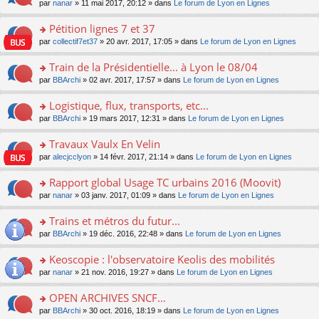
u
e
o
par
nanar
» 11 mai 2017, 20:12 » dans
Le forum de Lyon en Lignes
g
e
er
n
s
s
n
e
nt
le
lu
ré
s
s
Pétition lignes 7 et 37
n
m
le
c
a
ult
o
e
pl
o
par
collectif7et37
» 20 avr. 2017, 17:05 » dans
Le forum de Lyon en Lignes
e
g
er
n
s
u
n
nt
e
le
lu
s
s
s
Train de la Présidentielle... à Lyon le 08/04
n
m
le
a
ré
ult
o
e
pl
o
par
BBArchi
» 02 avr. 2017, 17:57 » dans
Le forum de Lyon en Lignes
g
c
er
n
s
u
n
e
e
le
lu
s
s
s
Logistique, flux, transports, etc...
n
nt
m
le
a
ré
ult
o
e
pl
o
par
BBArchi
» 19 mars 2017, 12:31 » dans
Le forum de Lyon en Lignes
g
c
er
n
s
u
n
e
e
le
lu
s
s
s
Travaux Vaulx En Velin
n
nt
m
le
a
ré
ult
o
e
pl
o
par
alecjcclyon
» 14 févr. 2017, 21:14 » dans
Le forum de Lyon en Lignes
g
c
er
n
s
u
n
e
e
le
lu
s
s
s
Rapport global Usage TC urbains 2016 (Moovit)
n
nt
m
le
a
ré
ult
o
e
pl
o
par
nanar
» 03 janv. 2017, 01:09 » dans
Le forum de Lyon en Lignes
g
c
er
n
s
u
n
e
e
le
lu
s
s
s
Trains et métros du futur...
n
nt
m
le
a
ré
ult
o
e
pl
o
par
BBArchi
» 19 déc. 2016, 22:48 » dans
Le forum de Lyon en Lignes
g
c
er
n
s
u
n
e
e
le
lu
s
s
s
Keoscopie : l'observatoire Keolis des mobilités
n
nt
m
le
a
ré
ult
o
e
pl
o
par
nanar
» 21 nov. 2016, 19:27 » dans
Le forum de Lyon en Lignes
g
c
er
n
s
u
n
e
e
le
lu
s
s
s
OPEN ARCHIVES SNCF...
n
nt
m
le
a
ré
ult
o
e
pl
o
par
BBArchi
» 30 oct. 2016, 18:19 » dans
Le forum de Lyon en Lignes
g
c
er
n