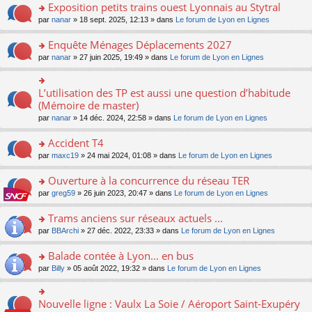
s
Exposition petits trains ouest Lyonnais au Stytral
ult
o
par
nanar
» 18 sept. 2025, 12:13 » dans
Le forum de Lyon en Lignes
er
n
le
s
Enquête Ménages Déplacements 2027
m
ult
e
o
par
nanar
» 27 juin 2025, 19:49 » dans
Le forum de Lyon en Lignes
er
s
n
le
s
s
m
a
ult
L’utilisation des TP est aussi une question d’habitude
o
e
g
er
n
(Mémoire de master)
s
e
le
s
s
n
par
nanar
» 14 déc. 2024, 22:58 » dans
Le forum de Lyon en Lignes
m
ult
a
o
e
er
g
n
Accident T4
s
le
e
lu
s
m
n
o
par
maxc19
» 24 mai 2024, 01:08 » dans
Le forum de Lyon en Lignes
le
a
e
o
n
pl
g
s
n
s
Ouverture à la concurrence du réseau TER
u
e
s
lu
ult
s
n
o
par
greg59
» 26 juin 2023, 20:47 » dans
Le forum de Lyon en Lignes
a
le
er
ré
o
n
g
pl
le
c
n
s
Trams anciens sur réseaux actuels ...
e
u
m
e
lu
ult
n
s
e
o
par
BBArchi
» 27 déc. 2022, 23:33 » dans
Le forum de Lyon en Lignes
nt
le
er
o
ré
s
n
pl
le
n
c
s
s
Balade contée à Lyon... en bus
u
m
lu
e
a
ult
s
e
o
par
Billy
» 05 août 2022, 19:32 » dans
Le forum de Lyon en Lignes
le
nt
g
er
ré
s
n
pl
e
le
c
s
s
u
n
m
e
a
ult
s
Nouvelle ligne : Vaulx La Soie / Aéroport Saint-Exupéry
o
o
e
nt
g
er
ré