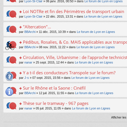
e
pl
o
par
Lyon-St-Clair
» 06 janv. 2016, 00:50 » dans
Le forum de Lyon en Lignes
g
c
er
n
s
u
n
e
e
le
lu
s
s
s
Loi NOTRe et fin des Périmètres de transport urbain
n
nt
m
le
a
ré
ult
o
e
pl
o
par
Lyon-St-Clair
» 22 déc. 2015, 13:31 » dans
Le forum de Lyon en Lignes
g
c
er
n
s
u
n
e
e
le
lu
s
s
s
"Altercation"...
n
nt
m
le
a
ré
ult
o
e
pl
o
par
BBArchi
» 11 déc. 2015, 10:39 » dans
Le forum de Lyon en Lignes
g
c
er
n
s
u
n
e
e
le
lu
s
s
s
Pédibus, Rosalies, & Co. MAIS applicables aux transpor
n
nt
m
le
a
ré
ult
o
e
pl
o
par
BBArchi
» 08 nov. 2015, 11:22 » dans
Le forum de Lyon en Lignes
g
c
er
n
s
u
n
e
e
le
lu
s
s
s
Circulation, Ville, Urbanisme : de l'approche technicis
n
nt
m
le
a
ré
ult
o
e
pl
o
par
nanar
» 25 sept. 2015, 12:44 » dans
Le forum de Lyon en Lignes
g
c
er
n
s
u
n
e
e
le
lu
s
s
s
Y a t-il des conducteurs Transpole sur le forum?
n
nt
m
le
a
ré
ult
o
e
pl
o
par
J-s
» 07 sept. 2015, 15:56 » dans
Le forum de Lyon en Lignes
g
c
er
n
s
u
n
e
e
le
lu
s
s
s
Sur le Rhône et la Saone : Cinéfil
n
nt
m
le
a
ré
ult
o
e
pl
o
par
BBArchi
» 12 juil. 2015, 11:55 » dans
Le forum de Lyon en Lignes
g
c
er
n
s
u
n
e
e
le
lu
s
s
s
Thèse sur le tramway - 967 pages
n
nt
m
le
a
ré
ult
o
e
pl
o
par
nanar
» 05 juil. 2015, 11:05 » dans
Le forum de Lyon en Lignes
g
c
er
n
s
u
n
e
e
le
lu
s
s
s
Afficher le
n
nt
m
le
a
ré
ult
o
e
pl
g
c
er
n