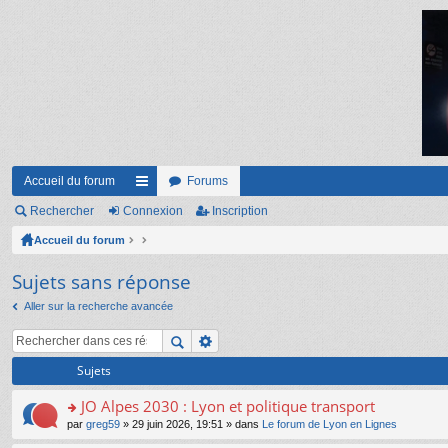
Accueil du forum
Forums
Rechercher
Connexion
ac
Inscription
Accueil du forum
co
ur
Sujets sans réponse
ci
Aller sur la recherche avancée
s
Sujets
JO Alpes 2030 : Lyon et politique transport
o
par
greg59
» 29 juin 2026, 19:51 » dans
Le forum de Lyon en Lignes
n