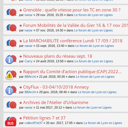
g
c
er
n
s
u
n
e
e
le
lu
s
s
s
Grenoble : quelle vitesse pour les TC en zone 30 ?
n
nt
m
le
a
ré
ult
o
e
pl
o
par
nanar
» 29 nov. 2018, 15:25 » dans
Le forum de Lyon en Lignes
g
c
er
n
s
u
n
e
e
le
lu
s
s
s
Forum Mobilités de la Vallée du Gier 16 & 17 nov 20
n
nt
m
le
a
ré
ult
o
e
pl
o
par
nanar
» 07 nov. 2018, 14:30 » dans
Le forum de Lyon en Lignes
g
c
er
n
s
u
n
e
e
le
lu
s
s
s
La MARCHABILITE conférence Lundi 17 /09 / 2018
n
nt
m
le
a
ré
ult
o
e
pl
o
par
nanar
» 15 sept. 2018, 13:40 » dans
Le forum de Lyon en Lignes
g
c
er
n
s
u
n
e
e
le
lu
s
s
s
Nouveaux plans du réseau sept. 18
n
nt
m
le
a
ré
ult
o
e
pl
o
par
Carry
» 24 août 2018, 13:58 » dans
Le forum de Lyon en Lignes
g
c
er
n
s
u
n
e
e
le
lu
s
s
s
Rapport du Comité d’action publique (CAP) 2022...
n
nt
m
le
a
ré
ult
o
e
pl
o
par
BBArchi
» 21 juil. 2018, 00:26 » dans
Le forum de Lyon en Lignes
g
c
er
n
s
u
n
e
e
le
lu
s
s
s
CityFlux - 03-04/10/2018 Annecy
n
nt
m
le
a
ré
ult
o
e
pl
o
par
BBArchi
» 29 janv. 2018, 08:40 » dans
Le forum de Lyon en Lignes
g
c
er
n
s
u
n
e
e
le
lu
s
s
s
Archives de l'Atelier d'Urbanisme
n
nt
m
le
a
ré
ult
o
e
pl
o
par
nanar
» 11 mai 2017, 20:12 » dans
Le forum de Lyon en Lignes
g
c
er
n
s
u
n
e
e
le
lu
s
s
s
Pétition lignes 7 et 37
n
nt
m
le
a
ré
ult
o
e
pl
o
par
collectif7et37
» 20 avr. 2017, 17:05 » dans
Le forum de Lyon en Lignes
g
c
er
n
s
u
n