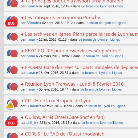
10 principes pour un transport urbain durable
nt
m
le
a
ré
ult
o
e
pl
o
par
nanar
» 07 sept. 2016, 12:42 » dans
Le forum de Lyon en Lignes
g
c
er
n
s
u
n
e
e
le
lu
s
s
s
Les transports en commun Porsche...
n
nt
m
le
a
ré
ult
o
e
pl
o
par
BBArchi
» 02 sept. 2016, 21:12 » dans
Le forum de Lyon en Lignes
g
c
er
n
s
u
n
e
e
le
lu
s
s
s
Les archives en lignes_Plans parcellaires de Lyon autr
n
nt
m
le
a
ré
ult
o
e
pl
o
par
nanar
» 12 juil. 2016, 01:18 » dans
Le forum de Lyon en Lignes
g
c
er
n
s
u
n
e
e
le
lu
s
s
s
REZO POUCE pour desservir les périphéries ?
n
nt
m
le
a
ré
ult
o
e
pl
o
par
nanar
» 24 mars 2016, 10:02 » dans
Le forum de Lyon en Lignes
g
c
er
n
s
u
n
e
e
le
lu
s
s
s
EPOMM Base données sur parts modales de déplac
n
nt
m
le
a
ré
ult
o
e
pl
o
par
nanar
» 18 févr. 2016, 23:57 » dans
Le forum de Lyon en Lignes
g
c
er
n
s
u
n
e
e
le
lu
s
s
s
Réunion Lyon-Tramway - Lundi 8 Février 2016
n
nt
m
le
a
ré
ult
o
e
pl
o
par
nanar
» 05 févr. 2016, 19:44 » dans
Le forum de Lyon en Lignes
g
c
er
n
s
u
n
e
e
le
lu
s
s
s
PLU-H de la métropole de Lyon...
n
nt
m
le
a
ré
ult
o
e
pl
o
par
BBArchi
» 02 févr. 2016, 16:20 » dans
Le forum de Lyon en Lignes
g
c
er
n
s
u
n
e
e
le
lu
s
s
s
Oullins, Arrêt Orsel (Gare Sncf en fait)
n
nt
m
le
a
ré
ult
o
e
pl
o
par
phili_b
» 22 janv. 2016, 15:13 » dans
Le forum de Lyon en Lignes
g
c
er
n
s
u
n
e
e
le
lu
s
s
s
CORUS : Le TAD de l'Ouest rhodanien
n
nt
m
le
a
ré
ult
o