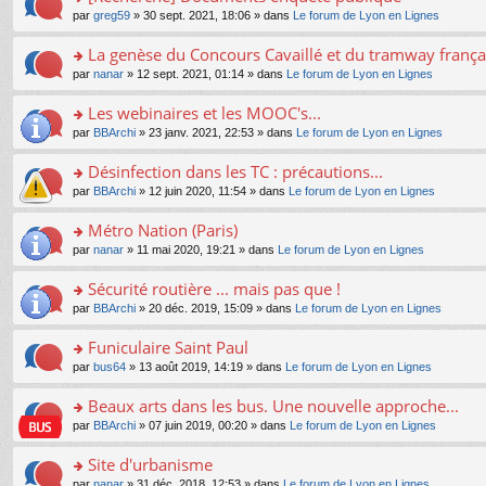
a
ré
ult
o
e
pl
o
par
greg59
» 30 sept. 2021, 18:06 » dans
Le forum de Lyon en Lignes
g
c
er
n
s
u
n
e
e
le
lu
s
s
s
La genèse du Concours Cavaillé et du tramway frança
n
nt
m
le
a
ré
ult
o
e
pl
o
par
nanar
» 12 sept. 2021, 01:14 » dans
Le forum de Lyon en Lignes
g
c
er
n
s
u
n
e
e
le
lu
s
s
s
Les webinaires et les MOOC's...
n
nt
m
le
a
ré
ult
o
e
pl
o
par
BBArchi
» 23 janv. 2021, 22:53 » dans
Le forum de Lyon en Lignes
g
c
er
n
s
u
n
e
e
le
lu
s
s
s
Désinfection dans les TC : précautions...
n
nt
m
le
a
ré
ult
o
e
pl
o
par
BBArchi
» 12 juin 2020, 11:54 » dans
Le forum de Lyon en Lignes
g
c
er
n
s
u
n
e
e
le
lu
s
s
s
Métro Nation (Paris)
n
nt
m
le
a
ré
ult
o
e
pl
o
par
nanar
» 11 mai 2020, 19:21 » dans
Le forum de Lyon en Lignes
g
c
er
n
s
u
n
e
e
le
lu
s
s
s
Sécurité routière ... mais pas que !
n
nt
m
le
a
ré
ult
o
e
pl
o
par
BBArchi
» 20 déc. 2019, 15:09 » dans
Le forum de Lyon en Lignes
g
c
er
n
s
u
n
e
e
le
lu
s
s
s
Funiculaire Saint Paul
n
nt
m
le
a
ré
ult
o
e
pl
o
par
bus64
» 13 août 2019, 14:19 » dans
Le forum de Lyon en Lignes
g
c
er
n
s
u
n
e
e
le
lu
s
s
s
Beaux arts dans les bus. Une nouvelle approche...
n
nt
m
le
a
ré
ult
o
e
pl
o
par
BBArchi
» 07 juin 2019, 00:20 » dans
Le forum de Lyon en Lignes
g
c
er
n
s
u
n
e
e
le
lu
s
s
s
Site d'urbanisme
n
nt
m
le
a
ré
ult
o
e
pl
o
par
nanar
» 31 déc. 2018, 12:53 » dans
Le forum de Lyon en Lignes