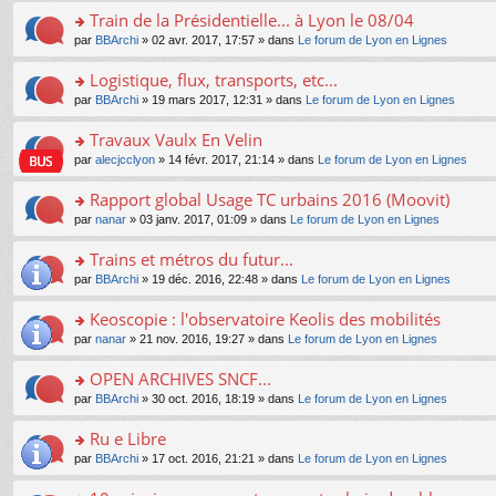
e
e
le
lu
s
s
s
Train de la Présidentielle... à Lyon le 08/04
n
nt
m
le
a
ré
ult
o
e
pl
o
par
BBArchi
» 02 avr. 2017, 17:57 » dans
Le forum de Lyon en Lignes
g
c
er
n
s
u
n
e
e
le
lu
s
s
s
Logistique, flux, transports, etc...
n
nt
m
le
a
ré
ult
o
e
pl
o
par
BBArchi
» 19 mars 2017, 12:31 » dans
Le forum de Lyon en Lignes
g
c
er
n
s
u
n
e
e
le
lu
s
s
s
Travaux Vaulx En Velin
n
nt
m
le
a
ré
ult
o
e
pl
o
par
alecjcclyon
» 14 févr. 2017, 21:14 » dans
Le forum de Lyon en Lignes
g
c
er
n
s
u
n
e
e
le
lu
s
s
s
Rapport global Usage TC urbains 2016 (Moovit)
n
nt
m
le
a
ré
ult
o
e
pl
o
par
nanar
» 03 janv. 2017, 01:09 » dans
Le forum de Lyon en Lignes
g
c
er
n
s
u
n
e
e
le
lu
s
s
s
Trains et métros du futur...
n
nt
m
le
a
ré
ult
o
e
pl
o
par
BBArchi
» 19 déc. 2016, 22:48 » dans
Le forum de Lyon en Lignes
g
c
er
n
s
u
n
e
e
le
lu
s
s
s
Keoscopie : l'observatoire Keolis des mobilités
n
nt
m
le
a
ré
ult
o
e
pl
o
par
nanar
» 21 nov. 2016, 19:27 » dans
Le forum de Lyon en Lignes
g
c
er
n
s
u
n
e
e
le
lu
s
s
s
OPEN ARCHIVES SNCF...
n
nt
m
le
a
ré
ult
o
e
pl
o
par
BBArchi
» 30 oct. 2016, 18:19 » dans
Le forum de Lyon en Lignes
g
c
er
n
s
u
n
e
e
le
lu
s
s
s
Ru e Libre
n
nt
m
le
a
ré
ult
o
e
pl
o
par
BBArchi
» 17 oct. 2016, 21:21 » dans
Le forum de Lyon en Lignes
g
c
er
n
s
u
n
e
e
le
lu
s
s
s
n