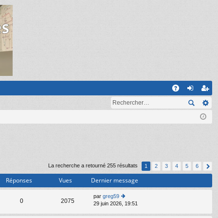
R
A
on
ns
Q
ne
cri
xi
pti
on
on
La recherche a retourné 255 résultats
1
2
3
4
5
6
Réponses
Vues
Dernier message
par
greg59
C
0
2075
29 juin 2026, 19:51
o
n