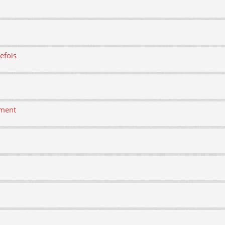
efois
ement