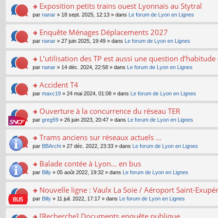
s
Exposition petits trains ouest Lyonnais au Stytral
ult
o
par
nanar
» 18 sept. 2025, 12:13 » dans
Le forum de Lyon en Lignes
er
n
le
s
Enquête Ménages Déplacements 2027
m
ult
e
o
par
nanar
» 27 juin 2025, 19:49 » dans
Le forum de Lyon en Lignes
er
s
n
le
s
s
L’utilisation des TP est aussi une question d’habitud
m
a
ult
e
o
par
nanar
» 14 déc. 2024, 22:58 » dans
Le forum de Lyon en Lignes
g
er
s
n
e
le
s
s
Accident T4
n
m
a
ult
o
e
o
par
maxc19
» 24 mai 2024, 01:08 » dans
Le forum de Lyon en Lignes
g
er
n
s
n
e
le
lu
s
s
Ouverture à la concurrence du réseau TER
n
m
le
a
ult
o
e
pl
o
par
greg59
» 26 juin 2023, 20:47 » dans
Le forum de Lyon en Lignes
g
er
n
s
u
n
e
le
lu
s
s
s
Trams anciens sur réseaux actuels ...
n
m
le
a
ré
ult
o
e
pl
o
par
BBArchi
» 27 déc. 2022, 23:33 » dans
Le forum de Lyon en Lignes
g
c
er
n
s
u
n
e
e
le
lu
s
s
s
Balade contée à Lyon... en bus
n
nt
m
le
a
ré
ult
o
e
pl
o
par
Billy
» 05 août 2022, 19:32 » dans
Le forum de Lyon en Lignes
g
c
er
n
s
u
n
e
e
le
lu
s
s
s
Nouvelle ligne : Vaulx La Soie / Aéroport Saint-Exupé
n
nt
m
le
a
ré
ult
o
e
pl
o
par
Billy
» 11 juil. 2022, 17:17 » dans
Le forum de Lyon en Lignes
g
c
er
n
s
u
n
e
e
le
lu
s
s
s
[Recherche] Documents enquête publique
n
nt
m
le