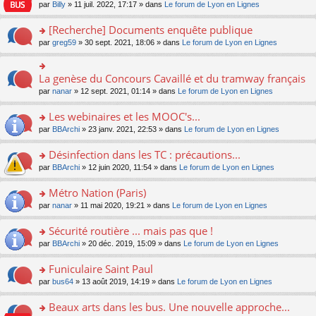
n
n
s
par
Billy
» 11 juil. 2022, 17:17 » dans
Le forum de Lyon en Lignes
e
le
c
lu
s
s
n
m
e
le
ult
a
[Recherche] Documents enquête publique
o
e
nt
pl
er
g
n
s
u
o
par
greg59
» 30 sept. 2021, 18:06 » dans
Le forum de Lyon en Lignes
le
e
lu
s
s
n
m
n
le
a
ré
s
e
o
pl
g
c
ult
s
La genèse du Concours Cavaillé et du tramway français
n
o
u
e
e
er
s
lu
n
s
par
nanar
» 12 sept. 2021, 01:14 » dans
Le forum de Lyon en Lignes
n
nt
le
a
le
s
ré
o
m
g
pl
ult
c
Les webinaires et les MOOC's...
n
e
e
u
er
e
lu
s
n
s
o
par
BBArchi
» 23 janv. 2021, 22:53 » dans
Le forum de Lyon en Lignes
le
nt
le
s
o
ré
n
m
pl
a
n
c
s
e
Désinfection dans les TC : précautions...
u
g
lu
e
ult
s
s
o
par
BBArchi
» 12 juin 2020, 11:54 » dans
Le forum de Lyon en Lignes
e
le
nt
er
s
ré
n
n
pl
le
a
c
s
Métro Nation (Paris)
o
u
m
g
e
ult
n
s
e
e
o
par
nanar
» 11 mai 2020, 19:21 » dans
Le forum de Lyon en Lignes
nt
er
lu
ré
s
n
n
le
le
c
s
o
s
Sécurité routière ... mais pas que !
m
pl
e
a
n
ult
e
u
o
par
BBArchi
» 20 déc. 2019, 15:09 » dans
Le forum de Lyon en Lignes
nt
g
lu
er
s
s
n
e
le
le
s
ré
s
Funiculaire Saint Paul
n
pl
m
a
c
ult
o
u
e
o
par
bus64
» 13 août 2019, 14:19 » dans
Le forum de Lyon en Lignes
g
e
er
n
s
s
n
e
nt
le
lu
ré
s
s
Beaux arts dans les bus. Une nouvelle approche...
n
m
le
c
a
ult
o