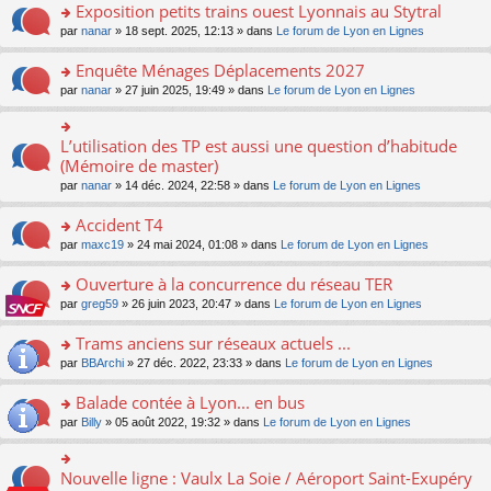
s
Exposition petits trains ouest Lyonnais au Stytral
ult
o
par
nanar
» 18 sept. 2025, 12:13 » dans
Le forum de Lyon en Lignes
er
n
le
s
Enquête Ménages Déplacements 2027
m
ult
e
o
par
nanar
» 27 juin 2025, 19:49 » dans
Le forum de Lyon en Lignes
er
s
n
le
s
s
m
a
ult
L’utilisation des TP est aussi une question d’habitude
o
e
g
er
n
(Mémoire de master)
s
e
le
s
s
n
par
nanar
» 14 déc. 2024, 22:58 » dans
Le forum de Lyon en Lignes
m
ult
a
o
e
er
g
n
Accident T4
s
le
e
lu
s
m
n
o
par
maxc19
» 24 mai 2024, 01:08 » dans
Le forum de Lyon en Lignes
le
a
e
o
n
pl
g
s
n
s
Ouverture à la concurrence du réseau TER
u
e
s
lu
ult
s
n
o
par
greg59
» 26 juin 2023, 20:47 » dans
Le forum de Lyon en Lignes
a
le
er
ré
o
n
g
pl
le
c
n
s
Trams anciens sur réseaux actuels ...
e
u
m
e
lu
ult
n
s
e
o
par
BBArchi
» 27 déc. 2022, 23:33 » dans
Le forum de Lyon en Lignes
nt
le
er
o
ré
s
n
pl
le
n
c
s
s
Balade contée à Lyon... en bus
u
m
lu
e
a
ult
s
e
o
par
Billy
» 05 août 2022, 19:32 » dans
Le forum de Lyon en Lignes
le
nt
g
er
ré
s
n
pl
e
le
c
s
s
u
n
m
e
a
ult
s
Nouvelle ligne : Vaulx La Soie / Aéroport Saint-Exupéry
o
o
e
nt
g
er
ré