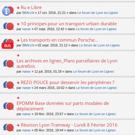
s
u
n
e
e
le
lu
s
s
s
Ru e Libre
n
nt
m
le
a
ré
ult
o
e
pl
o
par
BBArchi
» 17 oct. 2016, 21:21 » dans
Le forum de Lyon en Lignes
g
c
er
n
s
u
n
e
e
le
lu
s
s
s
10 principes pour un transport urbain durable
n
nt
m
le
a
ré
ult
o
e
pl
o
par
nanar
» 07 sept. 2016, 12:42 » dans
Le forum de Lyon en Lignes
g
c
er
n
s
u
n
e
e
le
lu
s
s
s
Les transports en commun Porsche...
n
nt
m
le
a
ré
ult
o
e
pl
o
par
BBArchi
» 02 sept. 2016, 21:12 » dans
Le forum de Lyon en Lignes
g
c
er
n
s
u
n
e
e
le
lu
s
s
s
n
nt
m
le
a
ré
ult
Les archives en lignes_Plans parcellaires de Lyon
o
o
e
pl
g
c
er
n
n
autrefois
s
u
e
e
le
lu
s
s
s
n
par
nanar
» 12 juil. 2016, 01:18 » dans
Le forum de Lyon en Lignes
nt
m
le
ult
a
ré
o
e
pl
er
g
c
n
REZO POUCE pour desservir les périphéries ?
s
u
le
e
e
lu
s
s
m
n
o
par
nanar
» 24 mars 2016, 10:02 » dans
Le forum de Lyon en Lignes
nt
le
a
ré
e
o
n
pl
g
c
s
n
s
u
e
e
s
lu
ult
EPOMM Base données sur parts modales de
o
s
n
nt
a
le
er
n
déplacement
ré
o
g
pl
le
s
c
n
par
nanar
» 18 févr. 2016, 23:57 » dans
Le forum de Lyon en Lignes
e
u
m
ult
e
lu
n
s
e
er
nt
le
o
Réunion Lyon-Tramway - Lundi 8 Février 2016
ré
s
le
pl
n
c
s
m
o
par
nanar
» 05 févr. 2016, 19:44 » dans
Le forum de Lyon en Lignes
u
lu
e
a
e
n