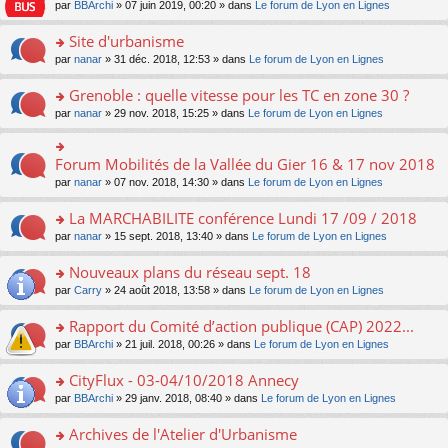
e
pl
o
par
BBArchi
» 07 juin 2019, 00:20 » dans
Le forum de Lyon en Lignes
e
g
er
n
s
u
n
nt
e
le
lu
s
s
s
Site d'urbanisme
n
m
le
a
ré
ult
o
e
pl
o
par
nanar
» 31 déc. 2018, 12:53 » dans
Le forum de Lyon en Lignes
g
c
er
n
s
u
n
e
e
le
lu
s
s
s
Grenoble : quelle vitesse pour les TC en zone 30 ?
n
nt
m
le
a
ré
ult
o
e
pl
o
par
nanar
» 29 nov. 2018, 15:25 » dans
Le forum de Lyon en Lignes
g
c
er
n
s
u
n
e
e
le
lu
s
s
s
n
nt
m
le
a
ré
ult
Forum Mobilités de la Vallée du Gier 16 & 17 nov 2018
o
o
e
pl
g
c
er
n
n
s
u
par
nanar
» 07 nov. 2018, 14:30 » dans
Le forum de Lyon en Lignes
e
e
le
lu
s
s
s
n
nt
m
le
ult
a
ré
La MARCHABILITE conférence Lundi 17 /09 / 2018
o
e
pl
er
g
c
n
s
u
o
par
nanar
» 15 sept. 2018, 13:40 » dans
Le forum de Lyon en Lignes
le
e
e
lu
s
s
n
m
n
nt
le
a
ré
s
e
Nouveaux plans du réseau sept. 18
o
pl
g
c
ult
s
n
u
o
par
Carry
» 24 août 2018, 13:58 » dans
Le forum de Lyon en Lignes
e
e
er
s
lu
s
n
n
nt
le
a
le
ré
s
Rapport du Comité d’action publique (CAP) 2022...
o
m
g
pl
c
ult
n
e
e
u
o
par
BBArchi
» 21 juil. 2018, 00:26 » dans
Le forum de Lyon en Lignes
e
er
lu
s
n
s
n
nt
le
le
s
o
ré
s
CityFlux - 03-04/10/2018 Annecy
m
pl
a
n
c
ult
e
u
o
par
BBArchi
» 29 janv. 2018, 08:40 » dans
Le forum de Lyon en Lignes
g
lu
e
er
s
s
n
e
le
nt
le
s
ré
s
Archives de l'Atelier d'Urbanisme
n
pl
m
a
c
ult
o