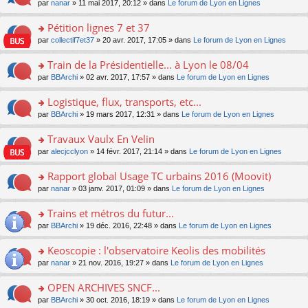
u
e
o
par
nanar
» 11 mai 2017, 20:12 » dans
Le forum de Lyon en Lignes
g
e
er
n
s
s
n
e
nt
le
lu
ré
s
s
Pétition lignes 7 et 37
n
m
le
c
a
ult
o
e
pl
o
par
collectif7et37
» 20 avr. 2017, 17:05 » dans
Le forum de Lyon en Lignes
e
g
er
n
s
u
n
nt
e
le
lu
s
s
s
Train de la Présidentielle... à Lyon le 08/04
n
m
le
a
ré
ult
o
e
pl
o
par
BBArchi
» 02 avr. 2017, 17:57 » dans
Le forum de Lyon en Lignes
g
c
er
n
s
u
n
e
e
le
lu
s
s
s
Logistique, flux, transports, etc...
n
nt
m
le
a
ré
ult
o
e
pl
o
par
BBArchi
» 19 mars 2017, 12:31 » dans
Le forum de Lyon en Lignes
g
c
er
n
s
u
n
e
e
le
lu
s
s
s
Travaux Vaulx En Velin
n
nt
m
le
a
ré
ult
o
e
pl
o
par
alecjcclyon
» 14 févr. 2017, 21:14 » dans
Le forum de Lyon en Lignes
g
c
er
n
s
u
n
e
e
le
lu
s
s
s
Rapport global Usage TC urbains 2016 (Moovit)
n
nt
m
le
a
ré
ult
o
e
pl
o
par
nanar
» 03 janv. 2017, 01:09 » dans
Le forum de Lyon en Lignes
g
c
er
n
s
u
n
e
e
le
lu
s
s
s
Trains et métros du futur...
n
nt
m
le
a
ré
ult
o
e
pl
o
par
BBArchi
» 19 déc. 2016, 22:48 » dans
Le forum de Lyon en Lignes
g
c
er
n
s
u
n
e
e
le
lu
s
s
s
Keoscopie : l'observatoire Keolis des mobilités
n
nt
m
le
a
ré
ult
o
e
pl
o
par
nanar
» 21 nov. 2016, 19:27 » dans
Le forum de Lyon en Lignes
g
c
er
n
s
u
n
e
e
le
lu
s
s
s
OPEN ARCHIVES SNCF...
n
nt
m
le
a
ré
ult
o
e
pl
o
par
BBArchi
» 30 oct. 2016, 18:19 » dans
Le forum de Lyon en Lignes
g
c
er
n