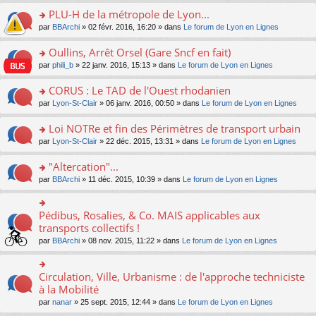
s
le
nt
g
s
s
PLU-H de la métropole de Lyon...
ré
pl
e
s
ult
c
u
n
o
par
BBArchi
» 02 févr. 2016, 16:20 » dans
Le forum de Lyon en Lignes
a
er
e
s
o
n
g
le
nt
ré
n
s
Oullins, Arrêt Orsel (Gare Sncf en fait)
e
m
c
lu
ult
n
e
o
par
phili_b
» 22 janv. 2016, 15:13 » dans
Le forum de Lyon en Lignes
e
le
er
o
s
n
nt
pl
le
n
s
s
CORUS : Le TAD de l'Ouest rhodanien
u
m
lu
a
ult
s
e
o
par
Lyon-St-Clair
» 06 janv. 2016, 00:50 » dans
Le forum de Lyon en Lignes
le
g
er
ré
s
n
pl
e
le
c
s
s
u
Loi NOTRe et fin des Périmètres de transport urbain
n
m
e
a
ult
s
o
e
o
par
Lyon-St-Clair
» 22 déc. 2015, 13:31 » dans
Le forum de Lyon en Lignes
nt
g
er
ré
n
s
n
e
le
c
lu
s
s
"Altercation"...
n
m
e
le
a
ult
o
e
nt
pl
o
par
BBArchi
» 11 déc. 2015, 10:39 » dans
Le forum de Lyon en Lignes
g
er
n
s
u
n
e
le
lu
s
s
s
n
m
le
a
ré
ult
Pédibus, Rosalies, & Co. MAIS applicables aux
o
o
e
pl
g
c
er
n
n
transports collectifs !
s
u
e
e
le
lu
s
s
s
n
par
BBArchi
» 08 nov. 2015, 11:22 » dans
Le forum de Lyon en Lignes
nt
m
le
ult
a
ré
o
e
pl
er
g
c
n
s
u
le
e
e
lu
Circulation, Ville, Urbanisme : de l'approche techniciste
s
o
s
m
n
nt
le
a
n
à la Mobilité
ré
e
o
pl
g
s
c
s
n
par
nanar
» 25 sept. 2015, 12:44 » dans
Le forum de Lyon en Lignes
u
e
ult
e
s
lu
s