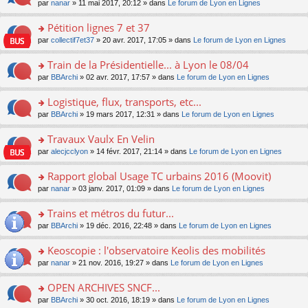
u
e
o
par
nanar
» 11 mai 2017, 20:12 » dans
Le forum de Lyon en Lignes
g
e
er
n
s
s
n
e
nt
le
lu
ré
s
s
Pétition lignes 7 et 37
n
m
le
c
a
ult
o
e
pl
o
par
collectif7et37
» 20 avr. 2017, 17:05 » dans
Le forum de Lyon en Lignes
e
g
er
n
s
u
n
nt
e
le
lu
s
s
s
Train de la Présidentielle... à Lyon le 08/04
n
m
le
a
ré
ult
o
e
pl
o
par
BBArchi
» 02 avr. 2017, 17:57 » dans
Le forum de Lyon en Lignes
g
c
er
n
s
u
n
e
e
le
lu
s
s
s
Logistique, flux, transports, etc...
n
nt
m
le
a
ré
ult
o
e
pl
o
par
BBArchi
» 19 mars 2017, 12:31 » dans
Le forum de Lyon en Lignes
g
c
er
n
s
u
n
e
e
le
lu
s
s
s
Travaux Vaulx En Velin
n
nt
m
le
a
ré
ult
o
e
pl
o
par
alecjcclyon
» 14 févr. 2017, 21:14 » dans
Le forum de Lyon en Lignes
g
c
er
n
s
u
n
e
e
le
lu
s
s
s
Rapport global Usage TC urbains 2016 (Moovit)
n
nt
m
le
a
ré
ult
o
e
pl
o
par
nanar
» 03 janv. 2017, 01:09 » dans
Le forum de Lyon en Lignes
g
c
er
n
s
u
n
e
e
le
lu
s
s
s
Trains et métros du futur...
n
nt
m
le
a
ré
ult
o
e
pl
o
par
BBArchi
» 19 déc. 2016, 22:48 » dans
Le forum de Lyon en Lignes
g
c
er
n
s
u
n
e
e
le
lu
s
s
s
Keoscopie : l'observatoire Keolis des mobilités
n
nt
m
le
a
ré
ult
o
e
pl
o
par
nanar
» 21 nov. 2016, 19:27 » dans
Le forum de Lyon en Lignes
g
c
er
n
s
u
n
e
e
le
lu
s
s
s
OPEN ARCHIVES SNCF...
n
nt
m
le
a
ré
ult
o
e
pl
o
par
BBArchi
» 30 oct. 2016, 18:19 » dans
Le forum de Lyon en Lignes
g
c
er
n