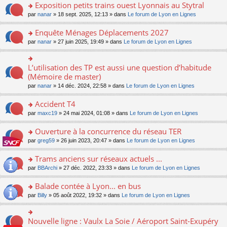
s
Exposition petits trains ouest Lyonnais au Stytral
ult
o
par
nanar
» 18 sept. 2025, 12:13 » dans
Le forum de Lyon en Lignes
er
n
le
s
Enquête Ménages Déplacements 2027
m
ult
e
o
par
nanar
» 27 juin 2025, 19:49 » dans
Le forum de Lyon en Lignes
er
s
n
le
s
s
m
a
ult
L’utilisation des TP est aussi une question d’habitude
o
e
g
er
n
(Mémoire de master)
s
e
le
s
s
n
par
nanar
» 14 déc. 2024, 22:58 » dans
Le forum de Lyon en Lignes
m
ult
a
o
e
er
g
n
Accident T4
s
le
e
lu
s
m
n
o
par
maxc19
» 24 mai 2024, 01:08 » dans
Le forum de Lyon en Lignes
le
a
e
o
n
pl
g
s
n
s
Ouverture à la concurrence du réseau TER
u
e
s
lu
ult
s
n
o
par
greg59
» 26 juin 2023, 20:47 » dans
Le forum de Lyon en Lignes
a
le
er
ré
o
n
g
pl
le
c
n
s
Trams anciens sur réseaux actuels ...
e
u
m
e
lu
ult
n
s
e
o
par
BBArchi
» 27 déc. 2022, 23:33 » dans
Le forum de Lyon en Lignes
nt
le
er
o
ré
s
n
pl
le
n
c
s
s
Balade contée à Lyon... en bus
u
m
lu
e
a
ult
s
e
o
par
Billy
» 05 août 2022, 19:32 » dans
Le forum de Lyon en Lignes
le
nt
g
er
ré
s
n
pl
e
le
c
s
s
u
n
m
e
a
ult
s
Nouvelle ligne : Vaulx La Soie / Aéroport Saint-Exupéry
o
o
e
nt
g
er
ré