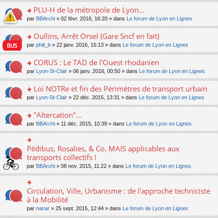
s
le
nt
g
s
s
PLU-H de la métropole de Lyon...
ré
pl
e
s
ult
c
u
n
o
par
BBArchi
» 02 févr. 2016, 16:20 » dans
Le forum de Lyon en Lignes
a
er
e
s
o
n
g
le
nt
ré
n
s
Oullins, Arrêt Orsel (Gare Sncf en fait)
e
m
c
lu
ult
n
e
o
par
phili_b
» 22 janv. 2016, 15:13 » dans
Le forum de Lyon en Lignes
e
le
er
o
s
n
nt
pl
le
n
s
s
CORUS : Le TAD de l'Ouest rhodanien
u
m
lu
a
ult
s
e
o
par
Lyon-St-Clair
» 06 janv. 2016, 00:50 » dans
Le forum de Lyon en Lignes
le
g
er
ré
s
n
pl
e
le
c
s
s
u
Loi NOTRe et fin des Périmètres de transport urbain
n
m
e
a
ult
s
o
e
o
par
Lyon-St-Clair
» 22 déc. 2015, 13:31 » dans
Le forum de Lyon en Lignes
nt
g
er
ré
n
s
n
e
le
c
lu
s
s
"Altercation"...
n
m
e
le
a
ult
o
e
nt
pl
o
par
BBArchi
» 11 déc. 2015, 10:39 » dans
Le forum de Lyon en Lignes
g
er
n
s
u
n
e
le
lu
s
s
s
n
m
le
a
ré
ult
Pédibus, Rosalies, & Co. MAIS applicables aux
o
o
e
pl
g
c
er
n
n
transports collectifs !
s
u
e
e
le
lu
s
s
s
n
par
BBArchi
» 08 nov. 2015, 11:22 » dans
Le forum de Lyon en Lignes
nt
m
le
ult
a
ré
o
e
pl
er
g
c
n
s
u
le
e
e
lu
Circulation, Ville, Urbanisme : de l'approche techniciste
s
o
s
m
n
nt
le
a
n
à la Mobilité
ré
e
o
pl
g
s
c
s
n
par
nanar
» 25 sept. 2015, 12:44 » dans
Le forum de Lyon en Lignes
u
e
ult
e
s
lu
s