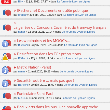
n
n
s
par
Billy
» 11 juil. 2022, 17:17 » dans
Le forum de Lyon en Lignes
e
le
c
lu
s
s
n
m
e
le
ult
a
[Recherche] Documents enquête publique
o
e
nt
pl
er
g
n
s
u
o
par
greg59
» 30 sept. 2021, 18:06 » dans
Le forum de Lyon en Lignes
le
e
lu
s
s
n
m
n
le
a
ré
s
e
o
pl
g
c
ult
s
La genèse du Concours Cavaillé et du tramway français
n
o
u
e
e
er
s
lu
n
s
par
nanar
» 12 sept. 2021, 01:14 » dans
Le forum de Lyon en Lignes
n
nt
le
a
le
s
ré
o
m
g
pl
ult
c
Les webinaires et les MOOC's...
n
e
e
u
er
e
lu
s
n
s
o
par
BBArchi
» 23 janv. 2021, 22:53 » dans
Le forum de Lyon en Lignes
le
nt
le
s
o
ré
n
m
pl
a
n
c
s
e
Désinfection dans les TC : précautions...
u
g
lu
e
ult
s
s
o
par
BBArchi
» 12 juin 2020, 11:54 » dans
Le forum de Lyon en Lignes
e
le
nt
er
s
ré
n
n
pl
le
a
c
s
Métro Nation (Paris)
o
u
m
g
e
ult
n
s
e
e
o
par
nanar
» 11 mai 2020, 19:21 » dans
Le forum de Lyon en Lignes
nt
er
lu
ré
s
n
n
le
le
c
s
o
s
Sécurité routière ... mais pas que !
m
pl
e
a
n
ult
e
u
o
par
BBArchi
» 20 déc. 2019, 15:09 » dans
Le forum de Lyon en Lignes
nt
g
lu
er
s
s
n
e
le
le
s
ré
s
Funiculaire Saint Paul
n
pl
m
a
c
ult
o
u
e
o
par
bus64
» 13 août 2019, 14:19 » dans
Le forum de Lyon en Lignes
g
e
er
n
s
s
n
e
nt
le
lu
ré
s
s
Beaux arts dans les bus. Une nouvelle approche...
n
m
le
c
a
ult
o