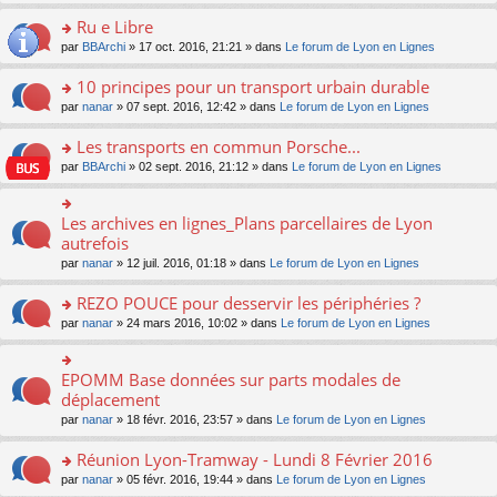
s
u
n
e
e
le
lu
s
s
s
Ru e Libre
n
nt
m
le
a
ré
ult
o
e
pl
o
par
BBArchi
» 17 oct. 2016, 21:21 » dans
Le forum de Lyon en Lignes
g
c
er
n
s
u
n
e
e
le
lu
s
s
s
10 principes pour un transport urbain durable
n
nt
m
le
a
ré
ult
o
e
pl
o
par
nanar
» 07 sept. 2016, 12:42 » dans
Le forum de Lyon en Lignes
g
c
er
n
s
u
n
e
e
le
lu
s
s
s
Les transports en commun Porsche...
n
nt
m
le
a
ré
ult
o
e
pl
o
par
BBArchi
» 02 sept. 2016, 21:12 » dans
Le forum de Lyon en Lignes
g
c
er
n
s
u
n
e
e
le
lu
s
s
s
n
nt
m
le
a
ré
ult
Les archives en lignes_Plans parcellaires de Lyon
o
o
e
pl
g
c
er
n
n
autrefois
s
u
e
e
le
lu
s
s
s
n
par
nanar
» 12 juil. 2016, 01:18 » dans
Le forum de Lyon en Lignes
nt
m
le
ult
a
ré
o
e
pl
er
g
c
n
REZO POUCE pour desservir les périphéries ?
s
u
le
e
e
lu
s
s
m
n
o
par
nanar
» 24 mars 2016, 10:02 » dans
Le forum de Lyon en Lignes
nt
le
a
ré
e
o
n
pl
g
c
s
n
s
u
e
e
s
lu
ult
EPOMM Base données sur parts modales de
o
s
n
nt
a
le
er
n
déplacement
ré
o
g
pl
le
s
c
n
par
nanar
» 18 févr. 2016, 23:57 » dans
Le forum de Lyon en Lignes
e
u
m
ult
e
lu
n
s
e
er
nt
le
o
Réunion Lyon-Tramway - Lundi 8 Février 2016
ré
s
le
pl
n
c
s
m
o
par
nanar
» 05 févr. 2016, 19:44 » dans
Le forum de Lyon en Lignes
u
lu
e
a
e
n