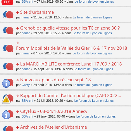
e
pl
o
par
BBArchi
» 07 juin 2019, 00:20 » dans
Le forum de Lyon en Lignes
e
g
er
n
s
u
n
nt
e
le
lu
s
s
s
Site d'urbanisme
n
m
le
a
ré
ult
o
e
pl
o
par
nanar
» 31 déc. 2018, 12:53 » dans
Le forum de Lyon en Lignes
g
c
er
n
s
u
n
e
e
le
lu
s
s
s
Grenoble : quelle vitesse pour les TC en zone 30 ?
n
nt
m
le
a
ré
ult
o
e
pl
o
par
nanar
» 29 nov. 2018, 15:25 » dans
Le forum de Lyon en Lignes
g
c
er
n
s
u
n
e
e
le
lu
s
s
s
n
nt
m
le
a
ré
ult
Forum Mobilités de la Vallée du Gier 16 & 17 nov 2018
o
o
e
pl
g
c
er
n
n
s
u
par
nanar
» 07 nov. 2018, 14:30 » dans
Le forum de Lyon en Lignes
e
e
le
lu
s
s
s
n
nt
m
le
ult
a
ré
La MARCHABILITE conférence Lundi 17 /09 / 2018
o
e
pl
er
g
c
n
s
u
o
par
nanar
» 15 sept. 2018, 13:40 » dans
Le forum de Lyon en Lignes
le
e
e
lu
s
s
n
m
n
nt
le
a
ré
s
e
Nouveaux plans du réseau sept. 18
o
pl
g
c
ult
s
n
u
o
par
Carry
» 24 août 2018, 13:58 » dans
Le forum de Lyon en Lignes
e
e
er
s
lu
s
n
n
nt
le
a
le
ré
s
Rapport du Comité d’action publique (CAP) 2022...
o
m
g
pl
c
ult
n
e
e
u
o
par
BBArchi
» 21 juil. 2018, 00:26 » dans
Le forum de Lyon en Lignes
e
er
lu
s
n
s
n
nt
le
le
s
o
ré
s
CityFlux - 03-04/10/2018 Annecy
m
pl
a
n
c
ult
e
u
o
par
BBArchi
» 29 janv. 2018, 08:40 » dans
Le forum de Lyon en Lignes
g
lu
e
er
s
s
n
e
le
nt
le
s
ré
s
Archives de l'Atelier d'Urbanisme
n
pl
m
a
c
ult
o