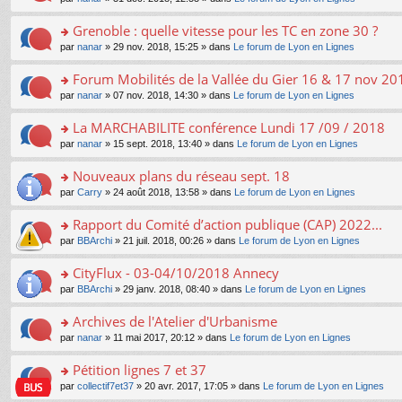
g
c
er
n
s
u
n
e
e
le
lu
s
s
s
Grenoble : quelle vitesse pour les TC en zone 30 ?
n
nt
m
le
a
ré
ult
o
e
pl
o
par
nanar
» 29 nov. 2018, 15:25 » dans
Le forum de Lyon en Lignes
g
c
er
n
s
u
n
e
e
le
lu
s
s
s
Forum Mobilités de la Vallée du Gier 16 & 17 nov 20
n
nt
m
le
a
ré
ult
o
e
pl
o
par
nanar
» 07 nov. 2018, 14:30 » dans
Le forum de Lyon en Lignes
g
c
er
n
s
u
n
e
e
le
lu
s
s
s
La MARCHABILITE conférence Lundi 17 /09 / 2018
n
nt
m
le
a
ré
ult
o
e
pl
o
par
nanar
» 15 sept. 2018, 13:40 » dans
Le forum de Lyon en Lignes
g
c
er
n
s
u
n
e
e
le
lu
s
s
s
Nouveaux plans du réseau sept. 18
n
nt
m
le
a
ré
ult
o
e
pl
o
par
Carry
» 24 août 2018, 13:58 » dans
Le forum de Lyon en Lignes
g
c
er
n
s
u
n
e
e
le
lu
s
s
s
Rapport du Comité d’action publique (CAP) 2022...
n
nt
m
le
a
ré
ult
o
e
pl
o
par
BBArchi
» 21 juil. 2018, 00:26 » dans
Le forum de Lyon en Lignes
g
c
er
n
s
u
n
e
e
le
lu
s
s
s
CityFlux - 03-04/10/2018 Annecy
n
nt
m
le
a
ré
ult
o
e
pl
o
par
BBArchi
» 29 janv. 2018, 08:40 » dans
Le forum de Lyon en Lignes
g
c
er
n
s
u
n
e
e
le
lu
s
s
s
Archives de l'Atelier d'Urbanisme
n
nt
m
le
a
ré
ult
o
e
pl
o
par
nanar
» 11 mai 2017, 20:12 » dans
Le forum de Lyon en Lignes
g
c
er
n
s
u
n
e
e
le
lu
s
s
s
Pétition lignes 7 et 37
n
nt
m
le
a
ré
ult
o
e
pl
o
par
collectif7et37
» 20 avr. 2017, 17:05 » dans
Le forum de Lyon en Lignes
g
c
er
n
s
u
n