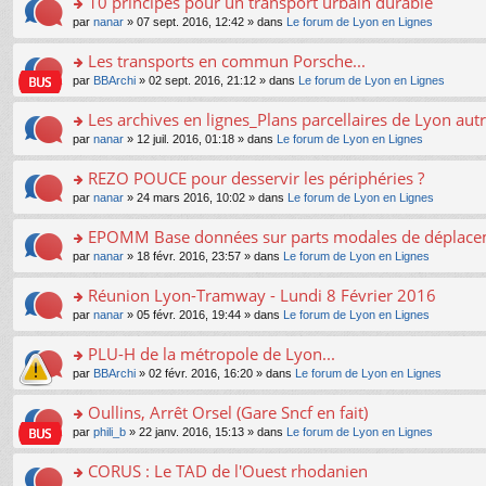
10 principes pour un transport urbain durable
nt
m
le
a
ré
ult
o
e
pl
o
par
nanar
» 07 sept. 2016, 12:42 » dans
Le forum de Lyon en Lignes
g
c
er
n
s
u
n
e
e
le
lu
s
s
s
Les transports en commun Porsche...
n
nt
m
le
a
ré
ult
o
e
pl
o
par
BBArchi
» 02 sept. 2016, 21:12 » dans
Le forum de Lyon en Lignes
g
c
er
n
s
u
n
e
e
le
lu
s
s
s
Les archives en lignes_Plans parcellaires de Lyon autr
n
nt
m
le
a
ré
ult
o
e
pl
o
par
nanar
» 12 juil. 2016, 01:18 » dans
Le forum de Lyon en Lignes
g
c
er
n
s
u
n
e
e
le
lu
s
s
s
REZO POUCE pour desservir les périphéries ?
n
nt
m
le
a
ré
ult
o
e
pl
o
par
nanar
» 24 mars 2016, 10:02 » dans
Le forum de Lyon en Lignes
g
c
er
n
s
u
n
e
e
le
lu
s
s
s
EPOMM Base données sur parts modales de déplac
n
nt
m
le
a
ré
ult
o
e
pl
o
par
nanar
» 18 févr. 2016, 23:57 » dans
Le forum de Lyon en Lignes
g
c
er
n
s
u
n
e
e
le
lu
s
s
s
Réunion Lyon-Tramway - Lundi 8 Février 2016
n
nt
m
le
a
ré
ult
o
e
pl
o
par
nanar
» 05 févr. 2016, 19:44 » dans
Le forum de Lyon en Lignes
g
c
er
n
s
u
n
e
e
le
lu
s
s
s
PLU-H de la métropole de Lyon...
n
nt
m
le
a
ré
ult
o
e
pl
o
par
BBArchi
» 02 févr. 2016, 16:20 » dans
Le forum de Lyon en Lignes
g
c
er
n
s
u
n
e
e
le
lu
s
s
s
Oullins, Arrêt Orsel (Gare Sncf en fait)
n
nt
m
le
a
ré
ult
o
e
pl
o
par
phili_b
» 22 janv. 2016, 15:13 » dans
Le forum de Lyon en Lignes
g
c
er
n
s
u
n
e
e
le
lu
s
s
s
CORUS : Le TAD de l'Ouest rhodanien
n
nt
m
le
a
ré
ult
o