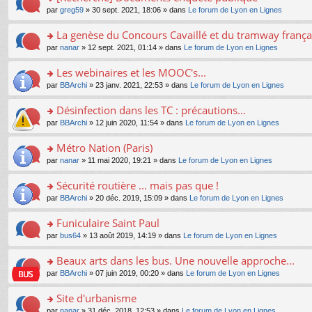
a
ré
ult
o
e
pl
o
par
greg59
» 30 sept. 2021, 18:06 » dans
Le forum de Lyon en Lignes
g
c
er
n
s
u
n
e
e
le
lu
s
s
s
La genèse du Concours Cavaillé et du tramway frança
n
nt
m
le
a
ré
ult
o
e
pl
o
par
nanar
» 12 sept. 2021, 01:14 » dans
Le forum de Lyon en Lignes
g
c
er
n
s
u
n
e
e
le
lu
s
s
s
Les webinaires et les MOOC's...
n
nt
m
le
a
ré
ult
o
e
pl
o
par
BBArchi
» 23 janv. 2021, 22:53 » dans
Le forum de Lyon en Lignes
g
c
er
n
s
u
n
e
e
le
lu
s
s
s
Désinfection dans les TC : précautions...
n
nt
m
le
a
ré
ult
o
e
pl
o
par
BBArchi
» 12 juin 2020, 11:54 » dans
Le forum de Lyon en Lignes
g
c
er
n
s
u
n
e
e
le
lu
s
s
s
Métro Nation (Paris)
n
nt
m
le
a
ré
ult
o
e
pl
o
par
nanar
» 11 mai 2020, 19:21 » dans
Le forum de Lyon en Lignes
g
c
er
n
s
u
n
e
e
le
lu
s
s
s
Sécurité routière ... mais pas que !
n
nt
m
le
a
ré
ult
o
e
pl
o
par
BBArchi
» 20 déc. 2019, 15:09 » dans
Le forum de Lyon en Lignes
g
c
er
n
s
u
n
e
e
le
lu
s
s
s
Funiculaire Saint Paul
n
nt
m
le
a
ré
ult
o
e
pl
o
par
bus64
» 13 août 2019, 14:19 » dans
Le forum de Lyon en Lignes
g
c
er
n
s
u
n
e
e
le
lu
s
s
s
Beaux arts dans les bus. Une nouvelle approche...
n
nt
m
le
a
ré
ult
o
e
pl
o
par
BBArchi
» 07 juin 2019, 00:20 » dans
Le forum de Lyon en Lignes
g
c
er
n
s
u
n
e
e
le
lu
s
s
s
Site d'urbanisme
n
nt
m
le
a
ré
ult
o
e
pl
o
par
nanar
» 31 déc. 2018, 12:53 » dans
Le forum de Lyon en Lignes