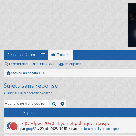
Accueil du forum
Forums
Rechercher
Connexion
ac
Inscription
Accueil du forum
co
ur
Sujets sans réponse
ci
Aller sur la recherche avancée
s
Sujets
JO Alpes 2030 : Lyon et politique transport
o
par
greg59
» 29 juin 2026, 19:51 » dans
Le forum de Lyon en Lignes
n