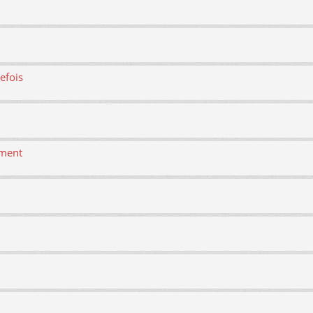
efois
ement