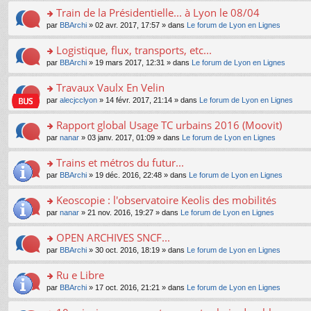
e
e
le
lu
s
s
s
Train de la Présidentielle... à Lyon le 08/04
n
nt
m
le
a
ré
ult
o
e
pl
o
par
BBArchi
» 02 avr. 2017, 17:57 » dans
Le forum de Lyon en Lignes
g
c
er
n
s
u
n
e
e
le
lu
s
s
s
Logistique, flux, transports, etc...
n
nt
m
le
a
ré
ult
o
e
pl
o
par
BBArchi
» 19 mars 2017, 12:31 » dans
Le forum de Lyon en Lignes
g
c
er
n
s
u
n
e
e
le
lu
s
s
s
Travaux Vaulx En Velin
n
nt
m
le
a
ré
ult
o
e
pl
o
par
alecjcclyon
» 14 févr. 2017, 21:14 » dans
Le forum de Lyon en Lignes
g
c
er
n
s
u
n
e
e
le
lu
s
s
s
Rapport global Usage TC urbains 2016 (Moovit)
n
nt
m
le
a
ré
ult
o
e
pl
o
par
nanar
» 03 janv. 2017, 01:09 » dans
Le forum de Lyon en Lignes
g
c
er
n
s
u
n
e
e
le
lu
s
s
s
Trains et métros du futur...
n
nt
m
le
a
ré
ult
o
e
pl
o
par
BBArchi
» 19 déc. 2016, 22:48 » dans
Le forum de Lyon en Lignes
g
c
er
n
s
u
n
e
e
le
lu
s
s
s
Keoscopie : l'observatoire Keolis des mobilités
n
nt
m
le
a
ré
ult
o
e
pl
o
par
nanar
» 21 nov. 2016, 19:27 » dans
Le forum de Lyon en Lignes
g
c
er
n
s
u
n
e
e
le
lu
s
s
s
OPEN ARCHIVES SNCF...
n
nt
m
le
a
ré
ult
o
e
pl
o
par
BBArchi
» 30 oct. 2016, 18:19 » dans
Le forum de Lyon en Lignes
g
c
er
n
s
u
n
e
e
le
lu
s
s
s
Ru e Libre
n
nt
m
le
a
ré
ult
o
e
pl
o
par
BBArchi
» 17 oct. 2016, 21:21 » dans
Le forum de Lyon en Lignes
g
c
er
n
s
u
n
e
e
le
lu
s
s
s
n