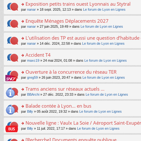
s
Exposition petits trains ouest Lyonnais au Stytral
ult
o
par
nanar
» 18 sept. 2025, 12:13 » dans
Le forum de Lyon en Lignes
er
n
le
s
Enquête Ménages Déplacements 2027
m
ult
e
o
par
nanar
» 27 juin 2025, 19:49 » dans
Le forum de Lyon en Lignes
er
s
n
le
s
s
L’utilisation des TP est aussi une question d’habitud
m
a
ult
e
o
par
nanar
» 14 déc. 2024, 22:58 » dans
Le forum de Lyon en Lignes
g
er
s
n
e
le
s
s
Accident T4
n
m
a
ult
o
e
o
par
maxc19
» 24 mai 2024, 01:08 » dans
Le forum de Lyon en Lignes
g
er
n
s
n
e
le
lu
s
s
Ouverture à la concurrence du réseau TER
n
m
le
a
ult
o
e
pl
o
par
greg59
» 26 juin 2023, 20:47 » dans
Le forum de Lyon en Lignes
g
er
n
s
u
n
e
le
lu
s
s
s
Trams anciens sur réseaux actuels ...
n
m
le
a
ré
ult
o
e
pl
o
par
BBArchi
» 27 déc. 2022, 23:33 » dans
Le forum de Lyon en Lignes
g
c
er
n
s
u
n
e
e
le
lu
s
s
s
Balade contée à Lyon... en bus
n
nt
m
le
a
ré
ult
o
e
pl
o
par
Billy
» 05 août 2022, 19:32 » dans
Le forum de Lyon en Lignes
g
c
er
n
s
u
n
e
e
le
lu
s
s
s
Nouvelle ligne : Vaulx La Soie / Aéroport Saint-Exupé
n
nt
m
le
a
ré
ult
o
e
pl
o
par
Billy
» 11 juil. 2022, 17:17 » dans
Le forum de Lyon en Lignes
g
c
er
n
s
u
n
e
e
le
lu
s
s
s
[Recherche] Documents enquête publique
n
nt
m
le