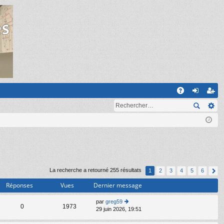
R
A
on
ns
Q
ne
cri
xi
pti
on
on
La recherche a retourné 255 résultats
1
2
3
4
5
6
Réponses
Vues
Dernier message
par
greg59
C
0
1973
29 juin 2026, 19:51
o
n