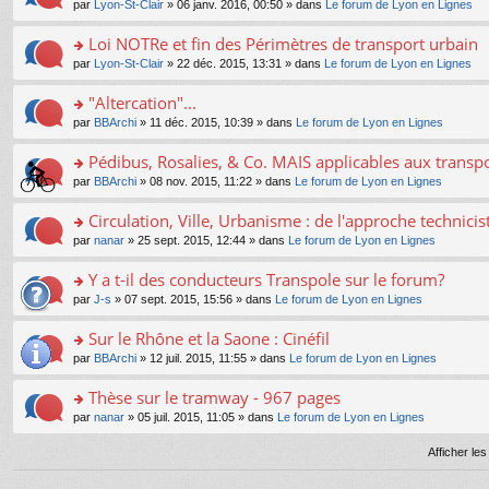
e
pl
o
par
Lyon-St-Clair
» 06 janv. 2016, 00:50 » dans
Le forum de Lyon en Lignes
g
c
er
n
s
u
n
e
e
le
lu
s
s
s
Loi NOTRe et fin des Périmètres de transport urbain
n
nt
m
le
a
ré
ult
o
e
pl
o
par
Lyon-St-Clair
» 22 déc. 2015, 13:31 » dans
Le forum de Lyon en Lignes
g
c
er
n
s
u
n
e
e
le
lu
s
s
s
"Altercation"...
n
nt
m
le
a
ré
ult
o
e
pl
o
par
BBArchi
» 11 déc. 2015, 10:39 » dans
Le forum de Lyon en Lignes
g
c
er
n
s
u
n
e
e
le
lu
s
s
s
Pédibus, Rosalies, & Co. MAIS applicables aux transpor
n
nt
m
le
a
ré
ult
o
e
pl
o
par
BBArchi
» 08 nov. 2015, 11:22 » dans
Le forum de Lyon en Lignes
g
c
er
n
s
u
n
e
e
le
lu
s
s
s
Circulation, Ville, Urbanisme : de l'approche technicis
n
nt
m
le
a
ré
ult
o
e
pl
o
par
nanar
» 25 sept. 2015, 12:44 » dans
Le forum de Lyon en Lignes
g
c
er
n
s
u
n
e
e
le
lu
s
s
s
Y a t-il des conducteurs Transpole sur le forum?
n
nt
m
le
a
ré
ult
o
e
pl
o
par
J-s
» 07 sept. 2015, 15:56 » dans
Le forum de Lyon en Lignes
g
c
er
n
s
u
n
e
e
le
lu
s
s
s
Sur le Rhône et la Saone : Cinéfil
n
nt
m
le
a
ré
ult
o
e
pl
o
par
BBArchi
» 12 juil. 2015, 11:55 » dans
Le forum de Lyon en Lignes
g
c
er
n
s
u
n
e
e
le
lu
s
s
s
Thèse sur le tramway - 967 pages
n
nt
m
le
a
ré
ult
o
e
pl
o
par
nanar
» 05 juil. 2015, 11:05 » dans
Le forum de Lyon en Lignes
g
c
er
n
s
u
n
e
e
le
lu
s
s
s
Afficher le
n
nt
m
le
a
ré
ult
o
e
pl
g
c
er
n