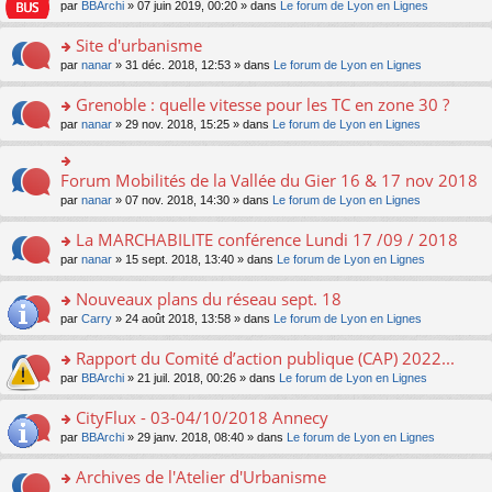
e
pl
o
par
BBArchi
» 07 juin 2019, 00:20 » dans
Le forum de Lyon en Lignes
e
g
er
n
s
u
n
nt
e
le
lu
s
s
s
Site d'urbanisme
n
m
le
a
ré
ult
o
e
pl
o
par
nanar
» 31 déc. 2018, 12:53 » dans
Le forum de Lyon en Lignes
g
c
er
n
s
u
n
e
e
le
lu
s
s
s
Grenoble : quelle vitesse pour les TC en zone 30 ?
n
nt
m
le
a
ré
ult
o
e
pl
o
par
nanar
» 29 nov. 2018, 15:25 » dans
Le forum de Lyon en Lignes
g
c
er
n
s
u
n
e
e
le
lu
s
s
s
n
nt
m
le
a
ré
ult
Forum Mobilités de la Vallée du Gier 16 & 17 nov 2018
o
o
e
pl
g
c
er
n
n
s
u
par
nanar
» 07 nov. 2018, 14:30 » dans
Le forum de Lyon en Lignes
e
e
le
lu
s
s
s
n
nt
m
le
ult
a
ré
La MARCHABILITE conférence Lundi 17 /09 / 2018
o
e
pl
er
g
c
n
s
u
o
par
nanar
» 15 sept. 2018, 13:40 » dans
Le forum de Lyon en Lignes
le
e
e
lu
s
s
n
m
n
nt
le
a
ré
s
e
Nouveaux plans du réseau sept. 18
o
pl
g
c
ult
s
n
u
o
par
Carry
» 24 août 2018, 13:58 » dans
Le forum de Lyon en Lignes
e
e
er
s
lu
s
n
n
nt
le
a
le
ré
s
Rapport du Comité d’action publique (CAP) 2022...
o
m
g
pl
c
ult
n
e
e
u
o
par
BBArchi
» 21 juil. 2018, 00:26 » dans
Le forum de Lyon en Lignes
e
er
lu
s
n
s
n
nt
le
le
s
o
ré
s
CityFlux - 03-04/10/2018 Annecy
m
pl
a
n
c
ult
e
u
o
par
BBArchi
» 29 janv. 2018, 08:40 » dans
Le forum de Lyon en Lignes
g
lu
e
er
s
s
n
e
le
nt
le
s
ré
s
Archives de l'Atelier d'Urbanisme
n
pl
m
a
c
ult
o