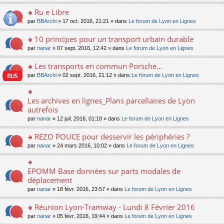
s
u
n
e
e
le
lu
s
s
s
Ru e Libre
n
nt
m
le
a
ré
ult
o
e
pl
o
par
BBArchi
» 17 oct. 2016, 21:21 » dans
Le forum de Lyon en Lignes
g
c
er
n
s
u
n
e
e
le
lu
s
s
s
10 principes pour un transport urbain durable
n
nt
m
le
a
ré
ult
o
e
pl
o
par
nanar
» 07 sept. 2016, 12:42 » dans
Le forum de Lyon en Lignes
g
c
er
n
s
u
n
e
e
le
lu
s
s
s
Les transports en commun Porsche...
n
nt
m
le
a
ré
ult
o
e
pl
o
par
BBArchi
» 02 sept. 2016, 21:12 » dans
Le forum de Lyon en Lignes
g
c
er
n
s
u
n
e
e
le
lu
s
s
s
n
nt
m
le
a
ré
ult
Les archives en lignes_Plans parcellaires de Lyon
o
o
e
pl
g
c
er
n
n
autrefois
s
u
e
e
le
lu
s
s
s
n
par
nanar
» 12 juil. 2016, 01:18 » dans
Le forum de Lyon en Lignes
nt
m
le
ult
a
ré
o
e
pl
er
g
c
n
REZO POUCE pour desservir les périphéries ?
s
u
le
e
e
lu
s
s
m
n
o
par
nanar
» 24 mars 2016, 10:02 » dans
Le forum de Lyon en Lignes
nt
le
a
ré
e
o
n
pl
g
c
s
n
s
u
e
e
s
lu
ult
EPOMM Base données sur parts modales de
o
s
n
nt
a
le
er
n
déplacement
ré
o
g
pl
le
s
c
n
par
nanar
» 18 févr. 2016, 23:57 » dans
Le forum de Lyon en Lignes
e
u
m
ult
e
lu
n
s
e
er
nt
le
o
Réunion Lyon-Tramway - Lundi 8 Février 2016
ré
s
le
pl
n
c
s
m
o
par
nanar
» 05 févr. 2016, 19:44 » dans
Le forum de Lyon en Lignes
u
lu
e
a
e
n