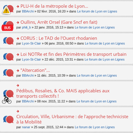
s
le
nt
g
s
s
PLU-H de la métropole de Lyon...
ré
pl
e
s
ult
c
u
n
o
par
BBArchi
» 02 févr. 2016, 16:20 » dans
Le forum de Lyon en Lignes
a
er
e
s
o
n
g
le
nt
ré
n
s
Oullins, Arrêt Orsel (Gare Sncf en fait)
e
m
c
lu
ult
n
e
o
par
phili_b
» 22 janv. 2016, 15:13 » dans
Le forum de Lyon en Lignes
e
le
er
o
s
n
nt
pl
le
n
s
s
CORUS : Le TAD de l'Ouest rhodanien
u
m
lu
a
ult
s
e
o
par
Lyon-St-Clair
» 06 janv. 2016, 00:50 » dans
Le forum de Lyon en Lignes
le
g
er
ré
s
n
pl
e
le
c
s
s
u
Loi NOTRe et fin des Périmètres de transport urbain
n
m
e
a
ult
s
o
e
o
par
Lyon-St-Clair
» 22 déc. 2015, 13:31 » dans
Le forum de Lyon en Lignes
nt
g
er
ré
n
s
n
e
le
c
lu
s
s
"Altercation"...
n
m
e
le
a
ult
o
e
nt
pl
o
par
BBArchi
» 11 déc. 2015, 10:39 » dans
Le forum de Lyon en Lignes
g
er
n
s
u
n
e
le
lu
s
s
s
n
m
le
a
ré
ult
Pédibus, Rosalies, & Co. MAIS applicables aux
o
o
e
pl
g
c
er
n
n
transports collectifs !
s
u
e
e
le
lu
s
s
s
n
par
BBArchi
» 08 nov. 2015, 11:22 » dans
Le forum de Lyon en Lignes
nt
m
le
ult
a
ré
o
e
pl
er
g
c
n
s
u
le
e
e
lu
Circulation, Ville, Urbanisme : de l'approche techniciste
s
o
s
m
n
nt
le
a
n
à la Mobilité
ré
e
o
pl
g
s
c
s
n
par
nanar
» 25 sept. 2015, 12:44 » dans
Le forum de Lyon en Lignes
u
e
ult
e
s
lu
s