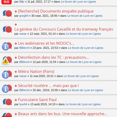
n
n
s
par
Billy
» 11 juil. 2022, 17:17 » dans
Le forum de Lyon en Lignes
e
le
c
lu
s
s
n
m
e
le
ult
a
[Recherche] Documents enquête publique
o
e
nt
pl
er
g
n
s
u
o
par
greg59
» 30 sept. 2021, 18:06 » dans
Le forum de Lyon en Lignes
le
e
lu
s
s
n
m
n
le
a
ré
s
e
o
pl
g
c
ult
s
La genèse du Concours Cavaillé et du tramway français
n
o
u
e
e
er
s
lu
n
s
par
nanar
» 12 sept. 2021, 01:14 » dans
Le forum de Lyon en Lignes
n
nt
le
a
le
s
ré
o
m
g
pl
ult
c
Les webinaires et les MOOC's...
n
e
e
u
er
e
lu
s
n
s
o
par
BBArchi
» 23 janv. 2021, 22:53 » dans
Le forum de Lyon en Lignes
le
nt
le
s
o
ré
n
m
pl
a
n
c
s
e
Désinfection dans les TC : précautions...
u
g
lu
e
ult
s
s
o
par
BBArchi
» 12 juin 2020, 11:54 » dans
Le forum de Lyon en Lignes
e
le
nt
er
s
ré
n
n
pl
le
a
c
s
Métro Nation (Paris)
o
u
m
g
e
ult
n
s
e
e
o
par
nanar
» 11 mai 2020, 19:21 » dans
Le forum de Lyon en Lignes
nt
er
lu
ré
s
n
n
le
le
c
s
o
s
Sécurité routière ... mais pas que !
m
pl
e
a
n
ult
e
u
o
par
BBArchi
» 20 déc. 2019, 15:09 » dans
Le forum de Lyon en Lignes
nt
g
lu
er
s
s
n
e
le
le
s
ré
s
Funiculaire Saint Paul
n
pl
m
a
c
ult
o
u
e
o
par
bus64
» 13 août 2019, 14:19 » dans
Le forum de Lyon en Lignes
g
e
er
n
s
s
n
e
nt
le
lu
ré
s
s
Beaux arts dans les bus. Une nouvelle approche...
n
m
le
c
a
ult
o