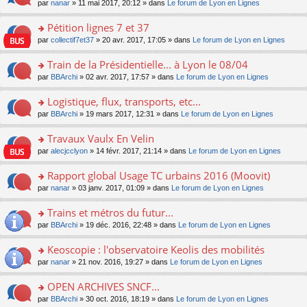
u
e
o
par
nanar
» 11 mai 2017, 20:12 » dans
Le forum de Lyon en Lignes
g
e
er
n
s
s
n
e
nt
le
lu
ré
s
s
Pétition lignes 7 et 37
n
m
le
c
a
ult
o
e
pl
o
par
collectif7et37
» 20 avr. 2017, 17:05 » dans
Le forum de Lyon en Lignes
e
g
er
n
s
u
n
nt
e
le
lu
s
s
s
Train de la Présidentielle... à Lyon le 08/04
n
m
le
a
ré
ult
o
e
pl
o
par
BBArchi
» 02 avr. 2017, 17:57 » dans
Le forum de Lyon en Lignes
g
c
er
n
s
u
n
e
e
le
lu
s
s
s
Logistique, flux, transports, etc...
n
nt
m
le
a
ré
ult
o
e
pl
o
par
BBArchi
» 19 mars 2017, 12:31 » dans
Le forum de Lyon en Lignes
g
c
er
n
s
u
n
e
e
le
lu
s
s
s
Travaux Vaulx En Velin
n
nt
m
le
a
ré
ult
o
e
pl
o
par
alecjcclyon
» 14 févr. 2017, 21:14 » dans
Le forum de Lyon en Lignes
g
c
er
n
s
u
n
e
e
le
lu
s
s
s
Rapport global Usage TC urbains 2016 (Moovit)
n
nt
m
le
a
ré
ult
o
e
pl
o
par
nanar
» 03 janv. 2017, 01:09 » dans
Le forum de Lyon en Lignes
g
c
er
n
s
u
n
e
e
le
lu
s
s
s
Trains et métros du futur...
n
nt
m
le
a
ré
ult
o
e
pl
o
par
BBArchi
» 19 déc. 2016, 22:48 » dans
Le forum de Lyon en Lignes
g
c
er
n
s
u
n
e
e
le
lu
s
s
s
Keoscopie : l'observatoire Keolis des mobilités
n
nt
m
le
a
ré
ult
o
e
pl
o
par
nanar
» 21 nov. 2016, 19:27 » dans
Le forum de Lyon en Lignes
g
c
er
n
s
u
n
e
e
le
lu
s
s
s
OPEN ARCHIVES SNCF...
n
nt
m
le
a
ré
ult
o
e
pl
o
par
BBArchi
» 30 oct. 2016, 18:19 » dans
Le forum de Lyon en Lignes
g
c
er
n