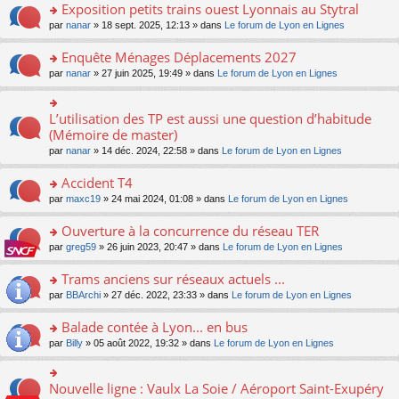
s
Exposition petits trains ouest Lyonnais au Stytral
ult
o
par
nanar
» 18 sept. 2025, 12:13 » dans
Le forum de Lyon en Lignes
er
n
le
s
Enquête Ménages Déplacements 2027
m
ult
e
o
par
nanar
» 27 juin 2025, 19:49 » dans
Le forum de Lyon en Lignes
er
s
n
le
s
s
m
a
ult
L’utilisation des TP est aussi une question d’habitude
o
e
g
er
n
(Mémoire de master)
s
e
le
s
s
n
par
nanar
» 14 déc. 2024, 22:58 » dans
Le forum de Lyon en Lignes
m
ult
a
o
e
er
g
n
Accident T4
s
le
e
lu
s
m
n
o
par
maxc19
» 24 mai 2024, 01:08 » dans
Le forum de Lyon en Lignes
le
a
e
o
n
pl
g
s
n
s
Ouverture à la concurrence du réseau TER
u
e
s
lu
ult
s
n
o
par
greg59
» 26 juin 2023, 20:47 » dans
Le forum de Lyon en Lignes
a
le
er
ré
o
n
g
pl
le
c
n
s
Trams anciens sur réseaux actuels ...
e
u
m
e
lu
ult
n
s
e
o
par
BBArchi
» 27 déc. 2022, 23:33 » dans
Le forum de Lyon en Lignes
nt
le
er
o
ré
s
n
pl
le
n
c
s
s
Balade contée à Lyon... en bus
u
m
lu
e
a
ult
s
e
o
par
Billy
» 05 août 2022, 19:32 » dans
Le forum de Lyon en Lignes
le
nt
g
er
ré
s
n
pl
e
le
c
s
s
u
n
m
e
a
ult
s
Nouvelle ligne : Vaulx La Soie / Aéroport Saint-Exupéry
o
o
e
nt
g
er
ré