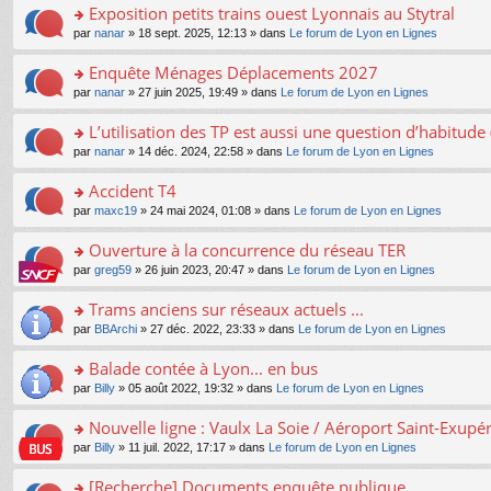
s
Exposition petits trains ouest Lyonnais au Stytral
ult
o
par
nanar
» 18 sept. 2025, 12:13 » dans
Le forum de Lyon en Lignes
er
n
le
s
Enquête Ménages Déplacements 2027
m
ult
e
o
par
nanar
» 27 juin 2025, 19:49 » dans
Le forum de Lyon en Lignes
er
s
n
le
s
s
L’utilisation des TP est aussi une question d’habitud
m
a
ult
e
o
par
nanar
» 14 déc. 2024, 22:58 » dans
Le forum de Lyon en Lignes
g
er
s
n
e
le
s
s
Accident T4
n
m
a
ult
o
e
o
par
maxc19
» 24 mai 2024, 01:08 » dans
Le forum de Lyon en Lignes
g
er
n
s
n
e
le
lu
s
s
Ouverture à la concurrence du réseau TER
n
m
le
a
ult
o
e
pl
o
par
greg59
» 26 juin 2023, 20:47 » dans
Le forum de Lyon en Lignes
g
er
n
s
u
n
e
le
lu
s
s
s
Trams anciens sur réseaux actuels ...
n
m
le
a
ré
ult
o
e
pl
o
par
BBArchi
» 27 déc. 2022, 23:33 » dans
Le forum de Lyon en Lignes
g
c
er
n
s
u
n
e
e
le
lu
s
s
s
Balade contée à Lyon... en bus
n
nt
m
le
a
ré
ult
o
e
pl
o
par
Billy
» 05 août 2022, 19:32 » dans
Le forum de Lyon en Lignes
g
c
er
n
s
u
n
e
e
le
lu
s
s
s
Nouvelle ligne : Vaulx La Soie / Aéroport Saint-Exupé
n
nt
m
le
a
ré
ult
o
e
pl
o
par
Billy
» 11 juil. 2022, 17:17 » dans
Le forum de Lyon en Lignes
g
c
er
n
s
u
n
e
e
le
lu
s
s
s
[Recherche] Documents enquête publique
n
nt
m
le