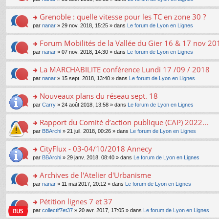
g
c
er
n
s
u
n
e
e
le
lu
s
s
s
Grenoble : quelle vitesse pour les TC en zone 30 ?
n
nt
m
le
a
ré
ult
o
e
pl
o
par
nanar
» 29 nov. 2018, 15:25 » dans
Le forum de Lyon en Lignes
g
c
er
n
s
u
n
e
e
le
lu
s
s
s
Forum Mobilités de la Vallée du Gier 16 & 17 nov 20
n
nt
m
le
a
ré
ult
o
e
pl
o
par
nanar
» 07 nov. 2018, 14:30 » dans
Le forum de Lyon en Lignes
g
c
er
n
s
u
n
e
e
le
lu
s
s
s
La MARCHABILITE conférence Lundi 17 /09 / 2018
n
nt
m
le
a
ré
ult
o
e
pl
o
par
nanar
» 15 sept. 2018, 13:40 » dans
Le forum de Lyon en Lignes
g
c
er
n
s
u
n
e
e
le
lu
s
s
s
Nouveaux plans du réseau sept. 18
n
nt
m
le
a
ré
ult
o
e
pl
o
par
Carry
» 24 août 2018, 13:58 » dans
Le forum de Lyon en Lignes
g
c
er
n
s
u
n
e
e
le
lu
s
s
s
Rapport du Comité d’action publique (CAP) 2022...
n
nt
m
le
a
ré
ult
o
e
pl
o
par
BBArchi
» 21 juil. 2018, 00:26 » dans
Le forum de Lyon en Lignes
g
c
er
n
s
u
n
e
e
le
lu
s
s
s
CityFlux - 03-04/10/2018 Annecy
n
nt
m
le
a
ré
ult
o
e
pl
o
par
BBArchi
» 29 janv. 2018, 08:40 » dans
Le forum de Lyon en Lignes
g
c
er
n
s
u
n
e
e
le
lu
s
s
s
Archives de l'Atelier d'Urbanisme
n
nt
m
le
a
ré
ult
o
e
pl
o
par
nanar
» 11 mai 2017, 20:12 » dans
Le forum de Lyon en Lignes
g
c
er
n
s
u
n
e
e
le
lu
s
s
s
Pétition lignes 7 et 37
n
nt
m
le
a
ré
ult
o
e
pl
o
par
collectif7et37
» 20 avr. 2017, 17:05 » dans
Le forum de Lyon en Lignes
g
c
er
n
s
u
n