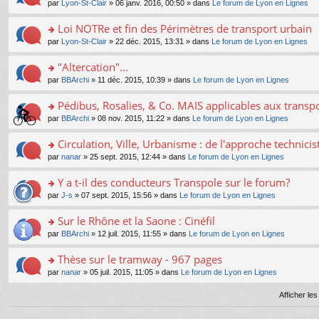
e
pl
o
par
Lyon-St-Clair
» 06 janv. 2016, 00:50 » dans
Le forum de Lyon en Lignes
g
c
er
n
s
u
n
e
e
le
lu
s
s
s
Loi NOTRe et fin des Périmètres de transport urbain
n
nt
m
le
a
ré
ult
o
e
pl
o
par
Lyon-St-Clair
» 22 déc. 2015, 13:31 » dans
Le forum de Lyon en Lignes
g
c
er
n
s
u
n
e
e
le
lu
s
s
s
"Altercation"...
n
nt
m
le
a
ré
ult
o
e
pl
o
par
BBArchi
» 11 déc. 2015, 10:39 » dans
Le forum de Lyon en Lignes
g
c
er
n
s
u
n
e
e
le
lu
s
s
s
Pédibus, Rosalies, & Co. MAIS applicables aux transpor
n
nt
m
le
a
ré
ult
o
e
pl
o
par
BBArchi
» 08 nov. 2015, 11:22 » dans
Le forum de Lyon en Lignes
g
c
er
n
s
u
n
e
e
le
lu
s
s
s
Circulation, Ville, Urbanisme : de l'approche technicis
n
nt
m
le
a
ré
ult
o
e
pl
o
par
nanar
» 25 sept. 2015, 12:44 » dans
Le forum de Lyon en Lignes
g
c
er
n
s
u
n
e
e
le
lu
s
s
s
Y a t-il des conducteurs Transpole sur le forum?
n
nt
m
le
a
ré
ult
o
e
pl
o
par
J-s
» 07 sept. 2015, 15:56 » dans
Le forum de Lyon en Lignes
g
c
er
n
s
u
n
e
e
le
lu
s
s
s
Sur le Rhône et la Saone : Cinéfil
n
nt
m
le
a
ré
ult
o
e
pl
o
par
BBArchi
» 12 juil. 2015, 11:55 » dans
Le forum de Lyon en Lignes
g
c
er
n
s
u
n
e
e
le
lu
s
s
s
Thèse sur le tramway - 967 pages
n
nt
m
le
a
ré
ult
o
e
pl
o
par
nanar
» 05 juil. 2015, 11:05 » dans
Le forum de Lyon en Lignes
g
c
er
n
s
u
n
e
e
le
lu
s
s
s
Afficher le
n
nt
m
le
a
ré
ult
o
e
pl
g
c
er
n