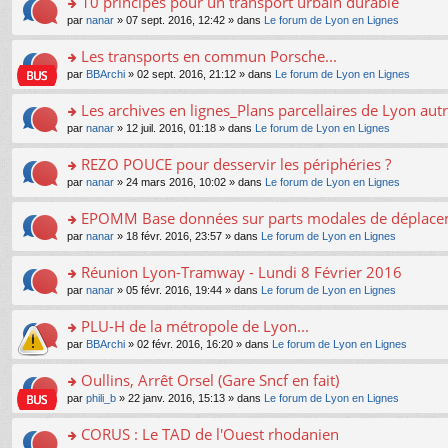
10 principes pour un transport urbain durable
nt
m
le
a
ré
ult
o
e
pl
o
par
nanar
» 07 sept. 2016, 12:42 » dans
Le forum de Lyon en Lignes
g
c
er
n
s
u
n
e
e
le
lu
s
s
s
Les transports en commun Porsche...
n
nt
m
le
a
ré
ult
o
e
pl
o
par
BBArchi
» 02 sept. 2016, 21:12 » dans
Le forum de Lyon en Lignes
g
c
er
n
s
u
n
e
e
le
lu
s
s
s
Les archives en lignes_Plans parcellaires de Lyon autr
n
nt
m
le
a
ré
ult
o
e
pl
o
par
nanar
» 12 juil. 2016, 01:18 » dans
Le forum de Lyon en Lignes
g
c
er
n
s
u
n
e
e
le
lu
s
s
s
REZO POUCE pour desservir les périphéries ?
n
nt
m
le
a
ré
ult
o
e
pl
o
par
nanar
» 24 mars 2016, 10:02 » dans
Le forum de Lyon en Lignes
g
c
er
n
s
u
n
e
e
le
lu
s
s
s
EPOMM Base données sur parts modales de déplac
n
nt
m
le
a
ré
ult
o
e
pl
o
par
nanar
» 18 févr. 2016, 23:57 » dans
Le forum de Lyon en Lignes
g
c
er
n
s
u
n
e
e
le
lu
s
s
s
Réunion Lyon-Tramway - Lundi 8 Février 2016
n
nt
m
le
a
ré
ult
o
e
pl
o
par
nanar
» 05 févr. 2016, 19:44 » dans
Le forum de Lyon en Lignes
g
c
er
n
s
u
n
e
e
le
lu
s
s
s
PLU-H de la métropole de Lyon...
n
nt
m
le
a
ré
ult
o
e
pl
o
par
BBArchi
» 02 févr. 2016, 16:20 » dans
Le forum de Lyon en Lignes
g
c
er
n
s
u
n
e
e
le
lu
s
s
s
Oullins, Arrêt Orsel (Gare Sncf en fait)
n
nt
m
le
a
ré
ult
o
e
pl
o
par
phili_b
» 22 janv. 2016, 15:13 » dans
Le forum de Lyon en Lignes
g
c
er
n
s
u
n
e
e
le
lu
s
s
s
CORUS : Le TAD de l'Ouest rhodanien
n
nt
m
le
a
ré
ult
o