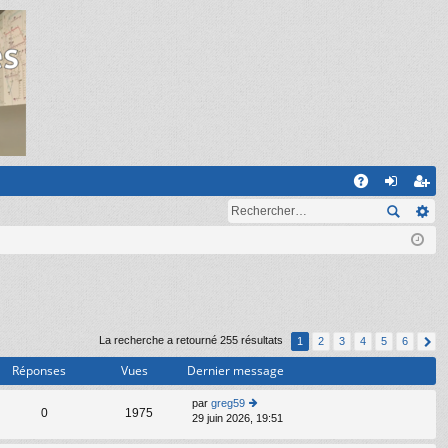
R
A
on
ns
Q
ne
cri
xi
pti
on
on
La recherche a retourné 255 résultats
1
2
3
4
5
6
Réponses
Vues
Dernier message
par
greg59
C
0
1975
29 juin 2026, 19:51
o
n