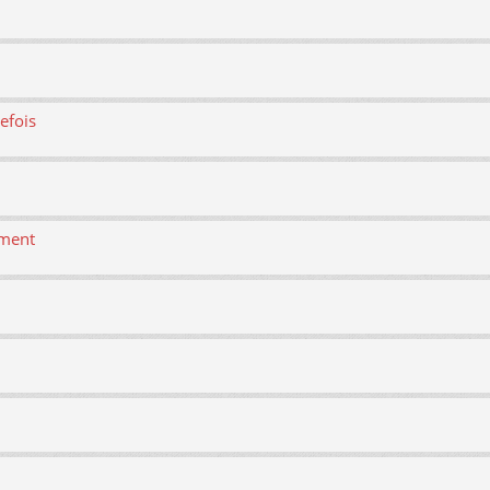
efois
ement