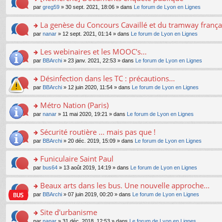
a
ré
ult
o
e
pl
o
par
greg59
» 30 sept. 2021, 18:06 » dans
Le forum de Lyon en Lignes
g
c
er
n
s
u
n
e
e
le
lu
s
s
s
La genèse du Concours Cavaillé et du tramway frança
n
nt
m
le
a
ré
ult
o
e
pl
o
par
nanar
» 12 sept. 2021, 01:14 » dans
Le forum de Lyon en Lignes
g
c
er
n
s
u
n
e
e
le
lu
s
s
s
Les webinaires et les MOOC's...
n
nt
m
le
a
ré
ult
o
e
pl
o
par
BBArchi
» 23 janv. 2021, 22:53 » dans
Le forum de Lyon en Lignes
g
c
er
n
s
u
n
e
e
le
lu
s
s
s
Désinfection dans les TC : précautions...
n
nt
m
le
a
ré
ult
o
e
pl
o
par
BBArchi
» 12 juin 2020, 11:54 » dans
Le forum de Lyon en Lignes
g
c
er
n
s
u
n
e
e
le
lu
s
s
s
Métro Nation (Paris)
n
nt
m
le
a
ré
ult
o
e
pl
o
par
nanar
» 11 mai 2020, 19:21 » dans
Le forum de Lyon en Lignes
g
c
er
n
s
u
n
e
e
le
lu
s
s
s
Sécurité routière ... mais pas que !
n
nt
m
le
a
ré
ult
o
e
pl
o
par
BBArchi
» 20 déc. 2019, 15:09 » dans
Le forum de Lyon en Lignes
g
c
er
n
s
u
n
e
e
le
lu
s
s
s
Funiculaire Saint Paul
n
nt
m
le
a
ré
ult
o
e
pl
o
par
bus64
» 13 août 2019, 14:19 » dans
Le forum de Lyon en Lignes
g
c
er
n
s
u
n
e
e
le
lu
s
s
s
Beaux arts dans les bus. Une nouvelle approche...
n
nt
m
le
a
ré
ult
o
e
pl
o
par
BBArchi
» 07 juin 2019, 00:20 » dans
Le forum de Lyon en Lignes
g
c
er
n
s
u
n
e
e
le
lu
s
s
s
Site d'urbanisme
n
nt
m
le
a
ré
ult
o
e
pl
o
par
nanar
» 31 déc. 2018, 12:53 » dans
Le forum de Lyon en Lignes