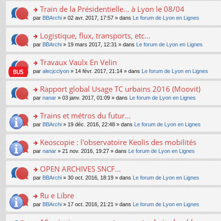
e
e
le
lu
s
s
s
Train de la Présidentielle... à Lyon le 08/04
n
nt
m
le
a
ré
ult
o
e
pl
o
par
BBArchi
» 02 avr. 2017, 17:57 » dans
Le forum de Lyon en Lignes
g
c
er
n
s
u
n
e
e
le
lu
s
s
s
Logistique, flux, transports, etc...
n
nt
m
le
a
ré
ult
o
e
pl
o
par
BBArchi
» 19 mars 2017, 12:31 » dans
Le forum de Lyon en Lignes
g
c
er
n
s
u
n
e
e
le
lu
s
s
s
Travaux Vaulx En Velin
n
nt
m
le
a
ré
ult
o
e
pl
o
par
alecjcclyon
» 14 févr. 2017, 21:14 » dans
Le forum de Lyon en Lignes
g
c
er
n
s
u
n
e
e
le
lu
s
s
s
Rapport global Usage TC urbains 2016 (Moovit)
n
nt
m
le
a
ré
ult
o
e
pl
o
par
nanar
» 03 janv. 2017, 01:09 » dans
Le forum de Lyon en Lignes
g
c
er
n
s
u
n
e
e
le
lu
s
s
s
Trains et métros du futur...
n
nt
m
le
a
ré
ult
o
e
pl
o
par
BBArchi
» 19 déc. 2016, 22:48 » dans
Le forum de Lyon en Lignes
g
c
er
n
s
u
n
e
e
le
lu
s
s
s
Keoscopie : l'observatoire Keolis des mobilités
n
nt
m
le
a
ré
ult
o
e
pl
o
par
nanar
» 21 nov. 2016, 19:27 » dans
Le forum de Lyon en Lignes
g
c
er
n
s
u
n
e
e
le
lu
s
s
s
OPEN ARCHIVES SNCF...
n
nt
m
le
a
ré
ult
o
e
pl
o
par
BBArchi
» 30 oct. 2016, 18:19 » dans
Le forum de Lyon en Lignes
g
c
er
n
s
u
n
e
e
le
lu
s
s
s
Ru e Libre
n
nt
m
le
a
ré
ult
o
e
pl
o
par
BBArchi
» 17 oct. 2016, 21:21 » dans
Le forum de Lyon en Lignes
g
c
er
n
s
u
n
e
e
le
lu
s
s
s
n