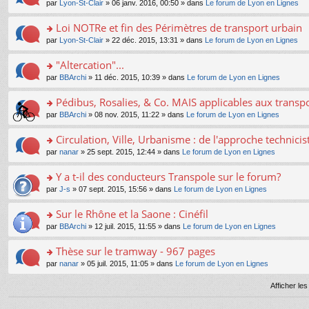
e
pl
o
par
Lyon-St-Clair
» 06 janv. 2016, 00:50 » dans
Le forum de Lyon en Lignes
g
c
er
n
s
u
n
e
e
le
lu
s
s
s
Loi NOTRe et fin des Périmètres de transport urbain
n
nt
m
le
a
ré
ult
o
e
pl
o
par
Lyon-St-Clair
» 22 déc. 2015, 13:31 » dans
Le forum de Lyon en Lignes
g
c
er
n
s
u
n
e
e
le
lu
s
s
s
"Altercation"...
n
nt
m
le
a
ré
ult
o
e
pl
o
par
BBArchi
» 11 déc. 2015, 10:39 » dans
Le forum de Lyon en Lignes
g
c
er
n
s
u
n
e
e
le
lu
s
s
s
Pédibus, Rosalies, & Co. MAIS applicables aux transpor
n
nt
m
le
a
ré
ult
o
e
pl
o
par
BBArchi
» 08 nov. 2015, 11:22 » dans
Le forum de Lyon en Lignes
g
c
er
n
s
u
n
e
e
le
lu
s
s
s
Circulation, Ville, Urbanisme : de l'approche technicis
n
nt
m
le
a
ré
ult
o
e
pl
o
par
nanar
» 25 sept. 2015, 12:44 » dans
Le forum de Lyon en Lignes
g
c
er
n
s
u
n
e
e
le
lu
s
s
s
Y a t-il des conducteurs Transpole sur le forum?
n
nt
m
le
a
ré
ult
o
e
pl
o
par
J-s
» 07 sept. 2015, 15:56 » dans
Le forum de Lyon en Lignes
g
c
er
n
s
u
n
e
e
le
lu
s
s
s
Sur le Rhône et la Saone : Cinéfil
n
nt
m
le
a
ré
ult
o
e
pl
o
par
BBArchi
» 12 juil. 2015, 11:55 » dans
Le forum de Lyon en Lignes
g
c
er
n
s
u
n
e
e
le
lu
s
s
s
Thèse sur le tramway - 967 pages
n
nt
m
le
a
ré
ult
o
e
pl
o
par
nanar
» 05 juil. 2015, 11:05 » dans
Le forum de Lyon en Lignes
g
c
er
n
s
u
n
e
e
le
lu
s
s
s
Afficher le
n
nt
m
le
a
ré
ult
o
e
pl
g
c
er
n