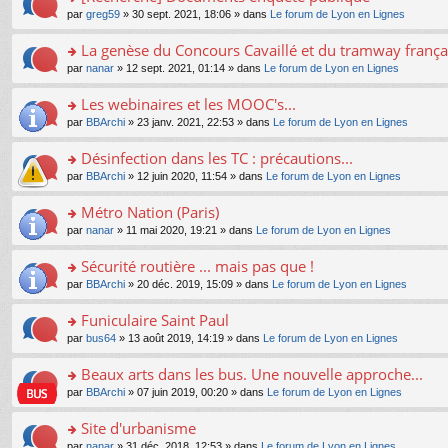
a
ré
ult
o
e
pl
o
par
greg59
» 30 sept. 2021, 18:06 » dans
Le forum de Lyon en Lignes
g
c
er
n
s
u
n
e
e
le
lu
s
s
s
La genèse du Concours Cavaillé et du tramway frança
n
nt
m
le
a
ré
ult
o
e
pl
o
par
nanar
» 12 sept. 2021, 01:14 » dans
Le forum de Lyon en Lignes
g
c
er
n
s
u
n
e
e
le
lu
s
s
s
Les webinaires et les MOOC's...
n
nt
m
le
a
ré
ult
o
e
pl
o
par
BBArchi
» 23 janv. 2021, 22:53 » dans
Le forum de Lyon en Lignes
g
c
er
n
s
u
n
e
e
le
lu
s
s
s
Désinfection dans les TC : précautions...
n
nt
m
le
a
ré
ult
o
e
pl
o
par
BBArchi
» 12 juin 2020, 11:54 » dans
Le forum de Lyon en Lignes
g
c
er
n
s
u
n
e
e
le
lu
s
s
s
Métro Nation (Paris)
n
nt
m
le
a
ré
ult
o
e
pl
o
par
nanar
» 11 mai 2020, 19:21 » dans
Le forum de Lyon en Lignes
g
c
er
n
s
u
n
e
e
le
lu
s
s
s
Sécurité routière ... mais pas que !
n
nt
m
le
a
ré
ult
o
e
pl
o
par
BBArchi
» 20 déc. 2019, 15:09 » dans
Le forum de Lyon en Lignes
g
c
er
n
s
u
n
e
e
le
lu
s
s
s
Funiculaire Saint Paul
n
nt
m
le
a
ré
ult
o
e
pl
o
par
bus64
» 13 août 2019, 14:19 » dans
Le forum de Lyon en Lignes
g
c
er
n
s
u
n
e
e
le
lu
s
s
s
Beaux arts dans les bus. Une nouvelle approche...
n
nt
m
le
a
ré
ult
o
e
pl
o
par
BBArchi
» 07 juin 2019, 00:20 » dans
Le forum de Lyon en Lignes
g
c
er
n
s
u
n
e
e
le
lu
s
s
s
Site d'urbanisme
n
nt
m
le
a
ré
ult
o
e
pl
o
par
nanar
» 31 déc. 2018, 12:53 » dans
Le forum de Lyon en Lignes