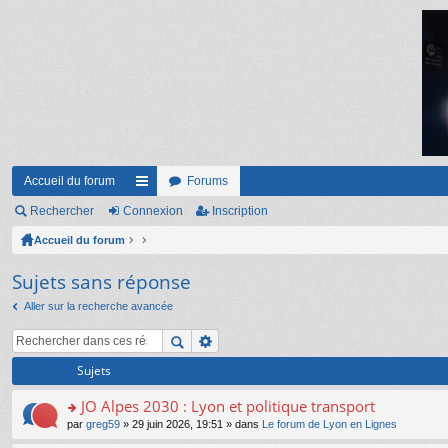
Accueil du forum
Forums
Rechercher
Connexion
ac
Inscription
Accueil du forum
co
ur
Sujets sans réponse
ci
Aller sur la recherche avancée
s
Sujets
JO Alpes 2030 : Lyon et politique transport
o
par
greg59
» 29 juin 2026, 19:51 » dans
Le forum de Lyon en Lignes
n