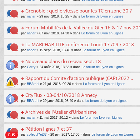
g
c
er
n
s
u
n
e
e
le
lu
s
s
s
Grenoble : quelle vitesse pour les TC en zone 30 ?
n
nt
m
le
a
ré
ult
o
e
pl
o
par
nanar
» 29 nov. 2018, 15:25 » dans
Le forum de Lyon en Lignes
g
c
er
n
s
u
n
e
e
le
lu
s
s
s
Forum Mobilités de la Vallée du Gier 16 & 17 nov 20
n
nt
m
le
a
ré
ult
o
e
pl
o
par
nanar
» 07 nov. 2018, 14:30 » dans
Le forum de Lyon en Lignes
g
c
er
n
s
u
n
e
e
le
lu
s
s
s
La MARCHABILITE conférence Lundi 17 /09 / 2018
n
nt
m
le
a
ré
ult
o
e
pl
o
par
nanar
» 15 sept. 2018, 13:40 » dans
Le forum de Lyon en Lignes
g
c
er
n
s
u
n
e
e
le
lu
s
s
s
Nouveaux plans du réseau sept. 18
n
nt
m
le
a
ré
ult
o
e
pl
o
par
Carry
» 24 août 2018, 13:58 » dans
Le forum de Lyon en Lignes
g
c
er
n
s
u
n
e
e
le
lu
s
s
s
Rapport du Comité d’action publique (CAP) 2022...
n
nt
m
le
a
ré
ult
o
e
pl
o
par
BBArchi
» 21 juil. 2018, 00:26 » dans
Le forum de Lyon en Lignes
g
c
er
n
s
u
n
e
e
le
lu
s
s
s
CityFlux - 03-04/10/2018 Annecy
n
nt
m
le
a
ré
ult
o
e
pl
o
par
BBArchi
» 29 janv. 2018, 08:40 » dans
Le forum de Lyon en Lignes
g
c
er
n
s
u
n
e
e
le
lu
s
s
s
Archives de l'Atelier d'Urbanisme
n
nt
m
le
a
ré
ult
o
e
pl
o
par
nanar
» 11 mai 2017, 20:12 » dans
Le forum de Lyon en Lignes
g
c
er
n
s
u
n
e
e
le
lu
s
s
s
Pétition lignes 7 et 37
n
nt
m
le
a
ré
ult
o
e
pl
o
par
collectif7et37
» 20 avr. 2017, 17:05 » dans
Le forum de Lyon en Lignes
g
c
er
n
s
u
n