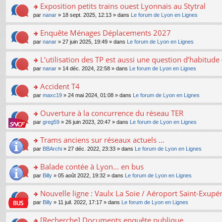
s
Exposition petits trains ouest Lyonnais au Stytral
ult
o
par
nanar
» 18 sept. 2025, 12:13 » dans
Le forum de Lyon en Lignes
er
n
le
s
Enquête Ménages Déplacements 2027
m
ult
e
o
par
nanar
» 27 juin 2025, 19:49 » dans
Le forum de Lyon en Lignes
er
s
n
le
s
s
L’utilisation des TP est aussi une question d’habitud
m
a
ult
e
o
par
nanar
» 14 déc. 2024, 22:58 » dans
Le forum de Lyon en Lignes
g
er
s
n
e
le
s
s
Accident T4
n
m
a
ult
o
e
o
par
maxc19
» 24 mai 2024, 01:08 » dans
Le forum de Lyon en Lignes
g
er
n
s
n
e
le
lu
s
s
Ouverture à la concurrence du réseau TER
n
m
le
a
ult
o
e
pl
o
par
greg59
» 26 juin 2023, 20:47 » dans
Le forum de Lyon en Lignes
g
er
n
s
u
n
e
le
lu
s
s
s
Trams anciens sur réseaux actuels ...
n
m
le
a
ré
ult
o
e
pl
o
par
BBArchi
» 27 déc. 2022, 23:33 » dans
Le forum de Lyon en Lignes
g
c
er
n
s
u
n
e
e
le
lu
s
s
s
Balade contée à Lyon... en bus
n
nt
m
le
a
ré
ult
o
e
pl
o
par
Billy
» 05 août 2022, 19:32 » dans
Le forum de Lyon en Lignes
g
c
er
n
s
u
n
e
e
le
lu
s
s
s
Nouvelle ligne : Vaulx La Soie / Aéroport Saint-Exupé
n
nt
m
le
a
ré
ult
o
e
pl
o
par
Billy
» 11 juil. 2022, 17:17 » dans
Le forum de Lyon en Lignes
g
c
er
n
s
u
n
e
e
le
lu
s
s
s
[Recherche] Documents enquête publique
n
nt
m
le