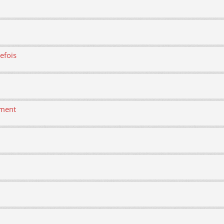
efois
ement