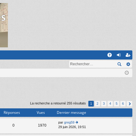
R
A
on
ns
Q
ne
cri
xi
pti
on
on
La recherche a retourné 255 résultats
1
2
3
4
5
6
Réponses
Vues
Dernier message
par
greg59
C
0
1970
29 juin 2026, 19:51
o
n