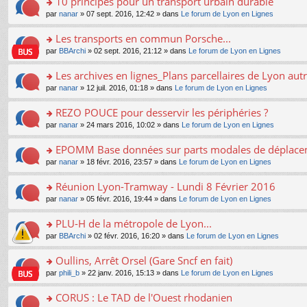
10 principes pour un transport urbain durable
nt
m
le
a
ré
ult
o
e
pl
o
par
nanar
» 07 sept. 2016, 12:42 » dans
Le forum de Lyon en Lignes
g
c
er
n
s
u
n
e
e
le
lu
s
s
s
Les transports en commun Porsche...
n
nt
m
le
a
ré
ult
o
e
pl
o
par
BBArchi
» 02 sept. 2016, 21:12 » dans
Le forum de Lyon en Lignes
g
c
er
n
s
u
n
e
e
le
lu
s
s
s
Les archives en lignes_Plans parcellaires de Lyon autr
n
nt
m
le
a
ré
ult
o
e
pl
o
par
nanar
» 12 juil. 2016, 01:18 » dans
Le forum de Lyon en Lignes
g
c
er
n
s
u
n
e
e
le
lu
s
s
s
REZO POUCE pour desservir les périphéries ?
n
nt
m
le
a
ré
ult
o
e
pl
o
par
nanar
» 24 mars 2016, 10:02 » dans
Le forum de Lyon en Lignes
g
c
er
n
s
u
n
e
e
le
lu
s
s
s
EPOMM Base données sur parts modales de déplac
n
nt
m
le
a
ré
ult
o
e
pl
o
par
nanar
» 18 févr. 2016, 23:57 » dans
Le forum de Lyon en Lignes
g
c
er
n
s
u
n
e
e
le
lu
s
s
s
Réunion Lyon-Tramway - Lundi 8 Février 2016
n
nt
m
le
a
ré
ult
o
e
pl
o
par
nanar
» 05 févr. 2016, 19:44 » dans
Le forum de Lyon en Lignes
g
c
er
n
s
u
n
e
e
le
lu
s
s
s
PLU-H de la métropole de Lyon...
n
nt
m
le
a
ré
ult
o
e
pl
o
par
BBArchi
» 02 févr. 2016, 16:20 » dans
Le forum de Lyon en Lignes
g
c
er
n
s
u
n
e
e
le
lu
s
s
s
Oullins, Arrêt Orsel (Gare Sncf en fait)
n
nt
m
le
a
ré
ult
o
e
pl
o
par
phili_b
» 22 janv. 2016, 15:13 » dans
Le forum de Lyon en Lignes
g
c
er
n
s
u
n
e
e
le
lu
s
s
s
CORUS : Le TAD de l'Ouest rhodanien
n
nt
m
le
a
ré
ult
o