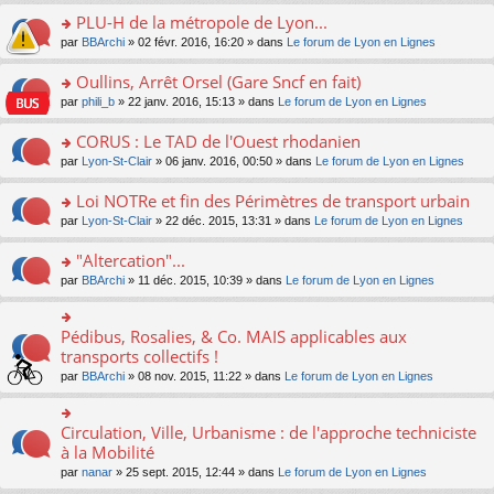
s
le
nt
g
s
s
PLU-H de la métropole de Lyon...
ré
pl
e
s
ult
c
u
n
o
par
BBArchi
» 02 févr. 2016, 16:20 » dans
Le forum de Lyon en Lignes
a
er
e
s
o
n
g
le
nt
ré
n
s
Oullins, Arrêt Orsel (Gare Sncf en fait)
e
m
c
lu
ult
n
e
o
par
phili_b
» 22 janv. 2016, 15:13 » dans
Le forum de Lyon en Lignes
e
le
er
o
s
n
nt
pl
le
n
s
s
CORUS : Le TAD de l'Ouest rhodanien
u
m
lu
a
ult
s
e
o
par
Lyon-St-Clair
» 06 janv. 2016, 00:50 » dans
Le forum de Lyon en Lignes
le
g
er
ré
s
n
pl
e
le
c
s
s
u
Loi NOTRe et fin des Périmètres de transport urbain
n
m
e
a
ult
s
o
e
o
par
Lyon-St-Clair
» 22 déc. 2015, 13:31 » dans
Le forum de Lyon en Lignes
nt
g
er
ré
n
s
n
e
le
c
lu
s
s
"Altercation"...
n
m
e
le
a
ult
o
e
nt
pl
o
par
BBArchi
» 11 déc. 2015, 10:39 » dans
Le forum de Lyon en Lignes
g
er
n
s
u
n
e
le
lu
s
s
s
n
m
le
a
ré
ult
Pédibus, Rosalies, & Co. MAIS applicables aux
o
o
e
pl
g
c
er
n
n
transports collectifs !
s
u
e
e
le
lu
s
s
s
n
par
BBArchi
» 08 nov. 2015, 11:22 » dans
Le forum de Lyon en Lignes
nt
m
le
ult
a
ré
o
e
pl
er
g
c
n
s
u
le
e
e
lu
Circulation, Ville, Urbanisme : de l'approche techniciste
s
o
s
m
n
nt
le
a
n
à la Mobilité
ré
e
o
pl
g
s
c
s
n
par
nanar
» 25 sept. 2015, 12:44 » dans
Le forum de Lyon en Lignes
u
e
ult
e
s
lu
s