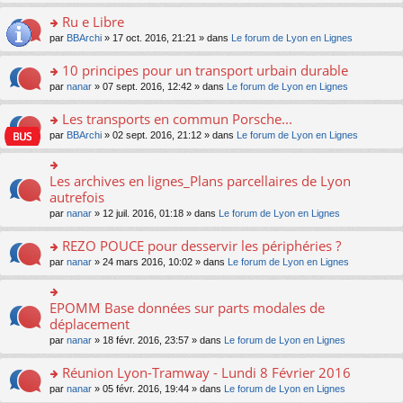
s
u
n
e
e
le
lu
s
s
s
Ru e Libre
n
nt
m
le
a
ré
ult
o
e
pl
o
par
BBArchi
» 17 oct. 2016, 21:21 » dans
Le forum de Lyon en Lignes
g
c
er
n
s
u
n
e
e
le
lu
s
s
s
10 principes pour un transport urbain durable
n
nt
m
le
a
ré
ult
o
e
pl
o
par
nanar
» 07 sept. 2016, 12:42 » dans
Le forum de Lyon en Lignes
g
c
er
n
s
u
n
e
e
le
lu
s
s
s
Les transports en commun Porsche...
n
nt
m
le
a
ré
ult
o
e
pl
o
par
BBArchi
» 02 sept. 2016, 21:12 » dans
Le forum de Lyon en Lignes
g
c
er
n
s
u
n
e
e
le
lu
s
s
s
n
nt
m
le
a
ré
ult
Les archives en lignes_Plans parcellaires de Lyon
o
o
e
pl
g
c
er
n
n
autrefois
s
u
e
e
le
lu
s
s
s
n
par
nanar
» 12 juil. 2016, 01:18 » dans
Le forum de Lyon en Lignes
nt
m
le
ult
a
ré
o
e
pl
er
g
c
n
REZO POUCE pour desservir les périphéries ?
s
u
le
e
e
lu
s
s
m
n
o
par
nanar
» 24 mars 2016, 10:02 » dans
Le forum de Lyon en Lignes
nt
le
a
ré
e
o
n
pl
g
c
s
n
s
u
e
e
s
lu
ult
EPOMM Base données sur parts modales de
o
s
n
nt
a
le
er
n
déplacement
ré
o
g
pl
le
s
c
n
par
nanar
» 18 févr. 2016, 23:57 » dans
Le forum de Lyon en Lignes
e
u
m
ult
e
lu
n
s
e
er
nt
le
o
Réunion Lyon-Tramway - Lundi 8 Février 2016
ré
s
le
pl
n
c
s
m
o
par
nanar
» 05 févr. 2016, 19:44 » dans
Le forum de Lyon en Lignes
u
lu
e
a
e
n