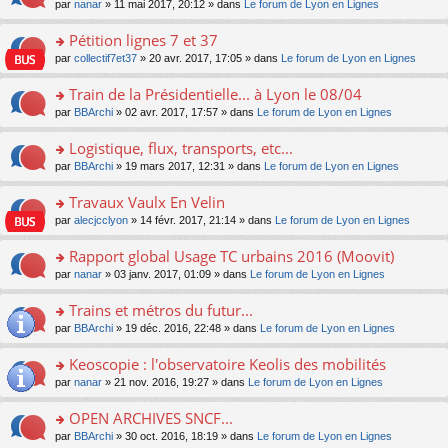
u
e
o
par
nanar
» 11 mai 2017, 20:12 » dans
Le forum de Lyon en Lignes
g
e
er
n
s
s
n
e
nt
le
lu
ré
s
s
Pétition lignes 7 et 37
n
m
le
c
a
ult
o
e
pl
o
par
collectif7et37
» 20 avr. 2017, 17:05 » dans
Le forum de Lyon en Lignes
e
g
er
n
s
u
n
nt
e
le
lu
s
s
s
Train de la Présidentielle... à Lyon le 08/04
n
m
le
a
ré
ult
o
e
pl
o
par
BBArchi
» 02 avr. 2017, 17:57 » dans
Le forum de Lyon en Lignes
g
c
er
n
s
u
n
e
e
le
lu
s
s
s
Logistique, flux, transports, etc...
n
nt
m
le
a
ré
ult
o
e
pl
o
par
BBArchi
» 19 mars 2017, 12:31 » dans
Le forum de Lyon en Lignes
g
c
er
n
s
u
n
e
e
le
lu
s
s
s
Travaux Vaulx En Velin
n
nt
m
le
a
ré
ult
o
e
pl
o
par
alecjcclyon
» 14 févr. 2017, 21:14 » dans
Le forum de Lyon en Lignes
g
c
er
n
s
u
n
e
e
le
lu
s
s
s
Rapport global Usage TC urbains 2016 (Moovit)
n
nt
m
le
a
ré
ult
o
e
pl
o
par
nanar
» 03 janv. 2017, 01:09 » dans
Le forum de Lyon en Lignes
g
c
er
n
s
u
n
e
e
le
lu
s
s
s
Trains et métros du futur...
n
nt
m
le
a
ré
ult
o
e
pl
o
par
BBArchi
» 19 déc. 2016, 22:48 » dans
Le forum de Lyon en Lignes
g
c
er
n
s
u
n
e
e
le
lu
s
s
s
Keoscopie : l'observatoire Keolis des mobilités
n
nt
m
le
a
ré
ult
o
e
pl
o
par
nanar
» 21 nov. 2016, 19:27 » dans
Le forum de Lyon en Lignes
g
c
er
n
s
u
n
e
e
le
lu
s
s
s
OPEN ARCHIVES SNCF...
n
nt
m
le
a
ré
ult
o
e
pl
o
par
BBArchi
» 30 oct. 2016, 18:19 » dans
Le forum de Lyon en Lignes
g
c
er
n