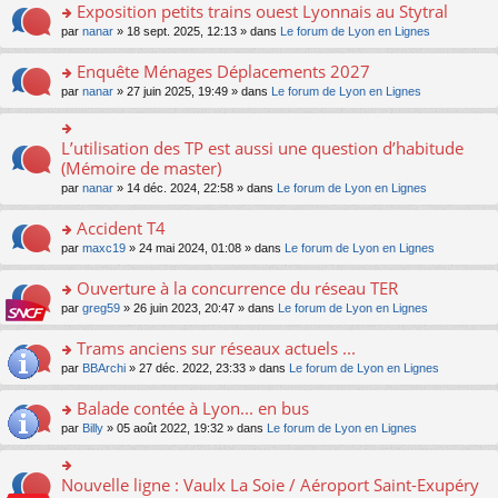
s
Exposition petits trains ouest Lyonnais au Stytral
ult
o
par
nanar
» 18 sept. 2025, 12:13 » dans
Le forum de Lyon en Lignes
er
n
le
s
Enquête Ménages Déplacements 2027
m
ult
e
o
par
nanar
» 27 juin 2025, 19:49 » dans
Le forum de Lyon en Lignes
er
s
n
le
s
s
m
a
ult
L’utilisation des TP est aussi une question d’habitude
o
e
g
er
n
(Mémoire de master)
s
e
le
s
s
n
par
nanar
» 14 déc. 2024, 22:58 » dans
Le forum de Lyon en Lignes
m
ult
a
o
e
er
g
n
Accident T4
s
le
e
lu
s
m
n
o
par
maxc19
» 24 mai 2024, 01:08 » dans
Le forum de Lyon en Lignes
le
a
e
o
n
pl
g
s
n
s
Ouverture à la concurrence du réseau TER
u
e
s
lu
ult
s
n
o
par
greg59
» 26 juin 2023, 20:47 » dans
Le forum de Lyon en Lignes
a
le
er
ré
o
n
g
pl
le
c
n
s
Trams anciens sur réseaux actuels ...
e
u
m
e
lu
ult
n
s
e
o
par
BBArchi
» 27 déc. 2022, 23:33 » dans
Le forum de Lyon en Lignes
nt
le
er
o
ré
s
n
pl
le
n
c
s
s
Balade contée à Lyon... en bus
u
m
lu
e
a
ult
s
e
o
par
Billy
» 05 août 2022, 19:32 » dans
Le forum de Lyon en Lignes
le
nt
g
er
ré
s
n
pl
e
le
c
s
s
u
n
m
e
a
ult
s
Nouvelle ligne : Vaulx La Soie / Aéroport Saint-Exupéry
o
o
e
nt
g
er
ré