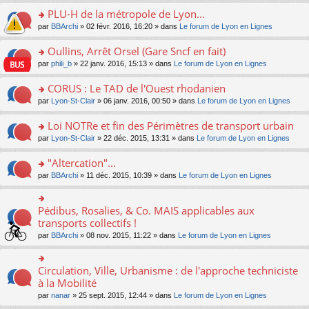
s
le
nt
g
s
s
PLU-H de la métropole de Lyon...
ré
pl
e
s
ult
c
u
n
o
par
BBArchi
» 02 févr. 2016, 16:20 » dans
Le forum de Lyon en Lignes
a
er
e
s
o
n
g
le
nt
ré
n
s
Oullins, Arrêt Orsel (Gare Sncf en fait)
e
m
c
lu
ult
n
e
o
par
phili_b
» 22 janv. 2016, 15:13 » dans
Le forum de Lyon en Lignes
e
le
er
o
s
n
nt
pl
le
n
s
s
CORUS : Le TAD de l'Ouest rhodanien
u
m
lu
a
ult
s
e
o
par
Lyon-St-Clair
» 06 janv. 2016, 00:50 » dans
Le forum de Lyon en Lignes
le
g
er
ré
s
n
pl
e
le
c
s
s
u
Loi NOTRe et fin des Périmètres de transport urbain
n
m
e
a
ult
s
o
e
o
par
Lyon-St-Clair
» 22 déc. 2015, 13:31 » dans
Le forum de Lyon en Lignes
nt
g
er
ré
n
s
n
e
le
c
lu
s
s
"Altercation"...
n
m
e
le
a
ult
o
e
nt
pl
o
par
BBArchi
» 11 déc. 2015, 10:39 » dans
Le forum de Lyon en Lignes
g
er
n
s
u
n
e
le
lu
s
s
s
n
m
le
a
ré
ult
Pédibus, Rosalies, & Co. MAIS applicables aux
o
o
e
pl
g
c
er
n
n
transports collectifs !
s
u
e
e
le
lu
s
s
s
n
par
BBArchi
» 08 nov. 2015, 11:22 » dans
Le forum de Lyon en Lignes
nt
m
le
ult
a
ré
o
e
pl
er
g
c
n
s
u
le
e
e
lu
Circulation, Ville, Urbanisme : de l'approche techniciste
s
o
s
m
n
nt
le
a
n
à la Mobilité
ré
e
o
pl
g
s
c
s
n
par
nanar
» 25 sept. 2015, 12:44 » dans
Le forum de Lyon en Lignes
u
e
ult
e
s
lu
s