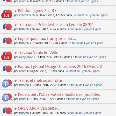
u
e
o
par
nanar
» 11 mai 2017, 20:12 » dans
Le forum de Lyon en Lignes
g
e
er
n
s
s
n
e
nt
le
lu
ré
s
s
Pétition lignes 7 et 37
n
m
le
c
a
ult
o
e
pl
o
par
collectif7et37
» 20 avr. 2017, 17:05 » dans
Le forum de Lyon en Lignes
e
g
er
n
s
u
n
nt
e
le
lu
s
s
s
Train de la Présidentielle... à Lyon le 08/04
n
m
le
a
ré
ult
o
e
pl
o
par
BBArchi
» 02 avr. 2017, 17:57 » dans
Le forum de Lyon en Lignes
g
c
er
n
s
u
n
e
e
le
lu
s
s
s
Logistique, flux, transports, etc...
n
nt
m
le
a
ré
ult
o
e
pl
o
par
BBArchi
» 19 mars 2017, 12:31 » dans
Le forum de Lyon en Lignes
g
c
er
n
s
u
n
e
e
le
lu
s
s
s
Travaux Vaulx En Velin
n
nt
m
le
a
ré
ult
o
e
pl
o
par
alecjcclyon
» 14 févr. 2017, 21:14 » dans
Le forum de Lyon en Lignes
g
c
er
n
s
u
n
e
e
le
lu
s
s
s
Rapport global Usage TC urbains 2016 (Moovit)
n
nt
m
le
a
ré
ult
o
e
pl
o
par
nanar
» 03 janv. 2017, 01:09 » dans
Le forum de Lyon en Lignes
g
c
er
n
s
u
n
e
e
le
lu
s
s
s
Trains et métros du futur...
n
nt
m
le
a
ré
ult
o
e
pl
o
par
BBArchi
» 19 déc. 2016, 22:48 » dans
Le forum de Lyon en Lignes
g
c
er
n
s
u
n
e
e
le
lu
s
s
s
Keoscopie : l'observatoire Keolis des mobilités
n
nt
m
le
a
ré
ult
o
e
pl
o
par
nanar
» 21 nov. 2016, 19:27 » dans
Le forum de Lyon en Lignes
g
c
er
n
s
u
n
e
e
le
lu
s
s
s
OPEN ARCHIVES SNCF...
n
nt
m
le
a
ré
ult
o
e
pl
o
par
BBArchi
» 30 oct. 2016, 18:19 » dans
Le forum de Lyon en Lignes
g
c
er
n