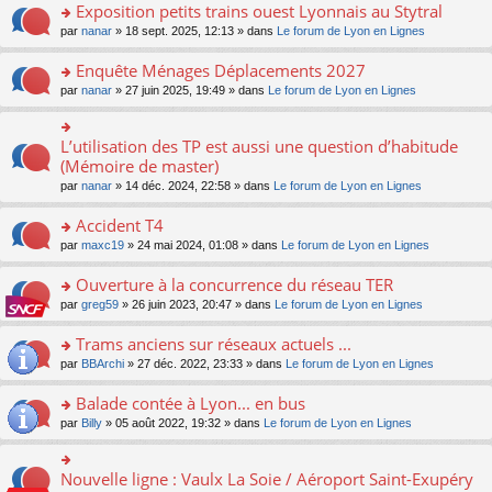
s
Exposition petits trains ouest Lyonnais au Stytral
ult
o
par
nanar
» 18 sept. 2025, 12:13 » dans
Le forum de Lyon en Lignes
er
n
le
s
Enquête Ménages Déplacements 2027
m
ult
e
o
par
nanar
» 27 juin 2025, 19:49 » dans
Le forum de Lyon en Lignes
er
s
n
le
s
s
m
a
ult
L’utilisation des TP est aussi une question d’habitude
o
e
g
er
n
(Mémoire de master)
s
e
le
s
s
n
par
nanar
» 14 déc. 2024, 22:58 » dans
Le forum de Lyon en Lignes
m
ult
a
o
e
er
g
n
Accident T4
s
le
e
lu
s
m
n
o
par
maxc19
» 24 mai 2024, 01:08 » dans
Le forum de Lyon en Lignes
le
a
e
o
n
pl
g
s
n
s
Ouverture à la concurrence du réseau TER
u
e
s
lu
ult
s
n
o
par
greg59
» 26 juin 2023, 20:47 » dans
Le forum de Lyon en Lignes
a
le
er
ré
o
n
g
pl
le
c
n
s
Trams anciens sur réseaux actuels ...
e
u
m
e
lu
ult
n
s
e
o
par
BBArchi
» 27 déc. 2022, 23:33 » dans
Le forum de Lyon en Lignes
nt
le
er
o
ré
s
n
pl
le
n
c
s
s
Balade contée à Lyon... en bus
u
m
lu
e
a
ult
s
e
o
par
Billy
» 05 août 2022, 19:32 » dans
Le forum de Lyon en Lignes
le
nt
g
er
ré
s
n
pl
e
le
c
s
s
u
n
m
e
a
ult
s
Nouvelle ligne : Vaulx La Soie / Aéroport Saint-Exupéry
o
o
e
nt
g
er
ré