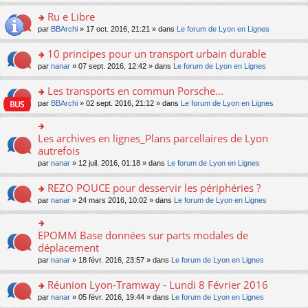
s
u
n
e
e
le
lu
s
s
s
Ru e Libre
n
nt
m
le
a
ré
ult
o
e
pl
o
par
BBArchi
» 17 oct. 2016, 21:21 » dans
Le forum de Lyon en Lignes
g
c
er
n
s
u
n
e
e
le
lu
s
s
s
10 principes pour un transport urbain durable
n
nt
m
le
a
ré
ult
o
e
pl
o
par
nanar
» 07 sept. 2016, 12:42 » dans
Le forum de Lyon en Lignes
g
c
er
n
s
u
n
e
e
le
lu
s
s
s
Les transports en commun Porsche...
n
nt
m
le
a
ré
ult
o
e
pl
o
par
BBArchi
» 02 sept. 2016, 21:12 » dans
Le forum de Lyon en Lignes
g
c
er
n
s
u
n
e
e
le
lu
s
s
s
n
nt
m
le
a
ré
ult
Les archives en lignes_Plans parcellaires de Lyon
o
o
e
pl
g
c
er
n
n
autrefois
s
u
e
e
le
lu
s
s
s
n
par
nanar
» 12 juil. 2016, 01:18 » dans
Le forum de Lyon en Lignes
nt
m
le
ult
a
ré
o
e
pl
er
g
c
n
REZO POUCE pour desservir les périphéries ?
s
u
le
e
e
lu
s
s
m
n
o
par
nanar
» 24 mars 2016, 10:02 » dans
Le forum de Lyon en Lignes
nt
le
a
ré
e
o
n
pl
g
c
s
n
s
u
e
e
s
lu
ult
EPOMM Base données sur parts modales de
o
s
n
nt
a
le
er
n
déplacement
ré
o
g
pl
le
s
c
n
par
nanar
» 18 févr. 2016, 23:57 » dans
Le forum de Lyon en Lignes
e
u
m
ult
e
lu
n
s
e
er
nt
le
o
Réunion Lyon-Tramway - Lundi 8 Février 2016
ré
s
le
pl
n
c
s
m
o
par
nanar
» 05 févr. 2016, 19:44 » dans
Le forum de Lyon en Lignes
u
lu
e
a
e
n