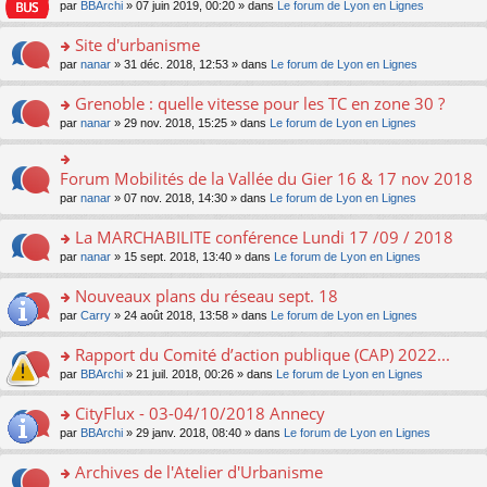
e
pl
o
par
BBArchi
» 07 juin 2019, 00:20 » dans
Le forum de Lyon en Lignes
e
g
er
n
s
u
n
nt
e
le
lu
s
s
s
Site d'urbanisme
n
m
le
a
ré
ult
o
e
pl
o
par
nanar
» 31 déc. 2018, 12:53 » dans
Le forum de Lyon en Lignes
g
c
er
n
s
u
n
e
e
le
lu
s
s
s
Grenoble : quelle vitesse pour les TC en zone 30 ?
n
nt
m
le
a
ré
ult
o
e
pl
o
par
nanar
» 29 nov. 2018, 15:25 » dans
Le forum de Lyon en Lignes
g
c
er
n
s
u
n
e
e
le
lu
s
s
s
n
nt
m
le
a
ré
ult
Forum Mobilités de la Vallée du Gier 16 & 17 nov 2018
o
o
e
pl
g
c
er
n
n
s
u
par
nanar
» 07 nov. 2018, 14:30 » dans
Le forum de Lyon en Lignes
e
e
le
lu
s
s
s
n
nt
m
le
ult
a
ré
La MARCHABILITE conférence Lundi 17 /09 / 2018
o
e
pl
er
g
c
n
s
u
o
par
nanar
» 15 sept. 2018, 13:40 » dans
Le forum de Lyon en Lignes
le
e
e
lu
s
s
n
m
n
nt
le
a
ré
s
e
Nouveaux plans du réseau sept. 18
o
pl
g
c
ult
s
n
u
o
par
Carry
» 24 août 2018, 13:58 » dans
Le forum de Lyon en Lignes
e
e
er
s
lu
s
n
n
nt
le
a
le
ré
s
Rapport du Comité d’action publique (CAP) 2022...
o
m
g
pl
c
ult
n
e
e
u
o
par
BBArchi
» 21 juil. 2018, 00:26 » dans
Le forum de Lyon en Lignes
e
er
lu
s
n
s
n
nt
le
le
s
o
ré
s
CityFlux - 03-04/10/2018 Annecy
m
pl
a
n
c
ult
e
u
o
par
BBArchi
» 29 janv. 2018, 08:40 » dans
Le forum de Lyon en Lignes
g
lu
e
er
s
s
n
e
le
nt
le
s
ré
s
Archives de l'Atelier d'Urbanisme
n
pl
m
a
c
ult
o