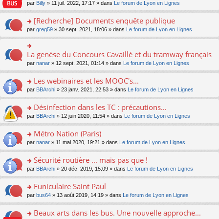
n
n
s
par
Billy
» 11 juil. 2022, 17:17 » dans
Le forum de Lyon en Lignes
e
le
c
lu
s
s
n
m
e
le
ult
a
[Recherche] Documents enquête publique
o
e
nt
pl
er
g
n
s
u
o
par
greg59
» 30 sept. 2021, 18:06 » dans
Le forum de Lyon en Lignes
le
e
lu
s
s
n
m
n
le
a
ré
s
e
o
pl
g
c
ult
s
La genèse du Concours Cavaillé et du tramway français
n
o
u
e
e
er
s
lu
n
s
par
nanar
» 12 sept. 2021, 01:14 » dans
Le forum de Lyon en Lignes
n
nt
le
a
le
s
ré
o
m
g
pl
ult
c
Les webinaires et les MOOC's...
n
e
e
u
er
e
lu
s
n
s
o
par
BBArchi
» 23 janv. 2021, 22:53 » dans
Le forum de Lyon en Lignes
le
nt
le
s
o
ré
n
m
pl
a
n
c
s
e
Désinfection dans les TC : précautions...
u
g
lu
e
ult
s
s
o
par
BBArchi
» 12 juin 2020, 11:54 » dans
Le forum de Lyon en Lignes
e
le
nt
er
s
ré
n
n
pl
le
a
c
s
Métro Nation (Paris)
o
u
m
g
e
ult
n
s
e
e
o
par
nanar
» 11 mai 2020, 19:21 » dans
Le forum de Lyon en Lignes
nt
er
lu
ré
s
n
n
le
le
c
s
o
s
Sécurité routière ... mais pas que !
m
pl
e
a
n
ult
e
u
o
par
BBArchi
» 20 déc. 2019, 15:09 » dans
Le forum de Lyon en Lignes
nt
g
lu
er
s
s
n
e
le
le
s
ré
s
Funiculaire Saint Paul
n
pl
m
a
c
ult
o
u
e
o
par
bus64
» 13 août 2019, 14:19 » dans
Le forum de Lyon en Lignes
g
e
er
n
s
s
n
e
nt
le
lu
ré
s
s
Beaux arts dans les bus. Une nouvelle approche...
n
m
le
c
a
ult
o