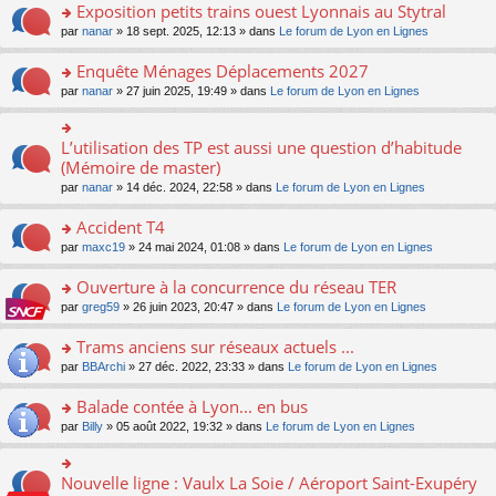
s
Exposition petits trains ouest Lyonnais au Stytral
ult
o
par
nanar
» 18 sept. 2025, 12:13 » dans
Le forum de Lyon en Lignes
er
n
le
s
Enquête Ménages Déplacements 2027
m
ult
e
o
par
nanar
» 27 juin 2025, 19:49 » dans
Le forum de Lyon en Lignes
er
s
n
le
s
s
m
a
ult
L’utilisation des TP est aussi une question d’habitude
o
e
g
er
n
(Mémoire de master)
s
e
le
s
s
n
par
nanar
» 14 déc. 2024, 22:58 » dans
Le forum de Lyon en Lignes
m
ult
a
o
e
er
g
n
Accident T4
s
le
e
lu
s
m
n
o
par
maxc19
» 24 mai 2024, 01:08 » dans
Le forum de Lyon en Lignes
le
a
e
o
n
pl
g
s
n
s
Ouverture à la concurrence du réseau TER
u
e
s
lu
ult
s
n
o
par
greg59
» 26 juin 2023, 20:47 » dans
Le forum de Lyon en Lignes
a
le
er
ré
o
n
g
pl
le
c
n
s
Trams anciens sur réseaux actuels ...
e
u
m
e
lu
ult
n
s
e
o
par
BBArchi
» 27 déc. 2022, 23:33 » dans
Le forum de Lyon en Lignes
nt
le
er
o
ré
s
n
pl
le
n
c
s
s
Balade contée à Lyon... en bus
u
m
lu
e
a
ult
s
e
o
par
Billy
» 05 août 2022, 19:32 » dans
Le forum de Lyon en Lignes
le
nt
g
er
ré
s
n
pl
e
le
c
s
s
u
n
m
e
a
ult
s
Nouvelle ligne : Vaulx La Soie / Aéroport Saint-Exupéry
o
o
e
nt
g
er
ré