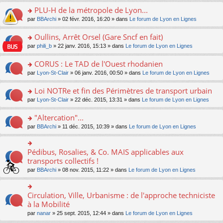
s
le
nt
g
s
s
PLU-H de la métropole de Lyon...
ré
pl
e
s
ult
c
u
n
o
par
BBArchi
» 02 févr. 2016, 16:20 » dans
Le forum de Lyon en Lignes
a
er
e
s
o
n
g
le
nt
ré
n
s
Oullins, Arrêt Orsel (Gare Sncf en fait)
e
m
c
lu
ult
n
e
o
par
phili_b
» 22 janv. 2016, 15:13 » dans
Le forum de Lyon en Lignes
e
le
er
o
s
n
nt
pl
le
n
s
s
CORUS : Le TAD de l'Ouest rhodanien
u
m
lu
a
ult
s
e
o
par
Lyon-St-Clair
» 06 janv. 2016, 00:50 » dans
Le forum de Lyon en Lignes
le
g
er
ré
s
n
pl
e
le
c
s
s
u
Loi NOTRe et fin des Périmètres de transport urbain
n
m
e
a
ult
s
o
e
o
par
Lyon-St-Clair
» 22 déc. 2015, 13:31 » dans
Le forum de Lyon en Lignes
nt
g
er
ré
n
s
n
e
le
c
lu
s
s
"Altercation"...
n
m
e
le
a
ult
o
e
nt
pl
o
par
BBArchi
» 11 déc. 2015, 10:39 » dans
Le forum de Lyon en Lignes
g
er
n
s
u
n
e
le
lu
s
s
s
n
m
le
a
ré
ult
Pédibus, Rosalies, & Co. MAIS applicables aux
o
o
e
pl
g
c
er
n
n
transports collectifs !
s
u
e
e
le
lu
s
s
s
n
par
BBArchi
» 08 nov. 2015, 11:22 » dans
Le forum de Lyon en Lignes
nt
m
le
ult
a
ré
o
e
pl
er
g
c
n
s
u
le
e
e
lu
Circulation, Ville, Urbanisme : de l'approche techniciste
s
o
s
m
n
nt
le
a
n
à la Mobilité
ré
e
o
pl
g
s
c
s
n
par
nanar
» 25 sept. 2015, 12:44 » dans
Le forum de Lyon en Lignes
u
e
ult
e
s
lu
s