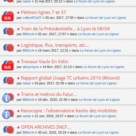
u
e
o
par
nanar
» 11 mai 2017, 20:12 » dans
Le forum de Lyon en Lignes
g
e
er
n
s
s
n
e
nt
le
lu
ré
s
s
Pétition lignes 7 et 37
n
m
le
c
a
ult
o
e
pl
o
par
collectif7et37
» 20 avr. 2017, 17:05 » dans
Le forum de Lyon en Lignes
e
g
er
n
s
u
n
nt
e
le
lu
s
s
s
Train de la Présidentielle... à Lyon le 08/04
n
m
le
a
ré
ult
o
e
pl
o
par
BBArchi
» 02 avr. 2017, 17:57 » dans
Le forum de Lyon en Lignes
g
c
er
n
s
u
n
e
e
le
lu
s
s
s
Logistique, flux, transports, etc...
n
nt
m
le
a
ré
ult
o
e
pl
o
par
BBArchi
» 19 mars 2017, 12:31 » dans
Le forum de Lyon en Lignes
g
c
er
n
s
u
n
e
e
le
lu
s
s
s
Travaux Vaulx En Velin
n
nt
m
le
a
ré
ult
o
e
pl
o
par
alecjcclyon
» 14 févr. 2017, 21:14 » dans
Le forum de Lyon en Lignes
g
c
er
n
s
u
n
e
e
le
lu
s
s
s
Rapport global Usage TC urbains 2016 (Moovit)
n
nt
m
le
a
ré
ult
o
e
pl
o
par
nanar
» 03 janv. 2017, 01:09 » dans
Le forum de Lyon en Lignes
g
c
er
n
s
u
n
e
e
le
lu
s
s
s
Trains et métros du futur...
n
nt
m
le
a
ré
ult
o
e
pl
o
par
BBArchi
» 19 déc. 2016, 22:48 » dans
Le forum de Lyon en Lignes
g
c
er
n
s
u
n
e
e
le
lu
s
s
s
Keoscopie : l'observatoire Keolis des mobilités
n
nt
m
le
a
ré
ult
o
e
pl
o
par
nanar
» 21 nov. 2016, 19:27 » dans
Le forum de Lyon en Lignes
g
c
er
n
s
u
n
e
e
le
lu
s
s
s
OPEN ARCHIVES SNCF...
n
nt
m
le
a
ré
ult
o
e
pl
o
par
BBArchi
» 30 oct. 2016, 18:19 » dans
Le forum de Lyon en Lignes
g
c
er
n