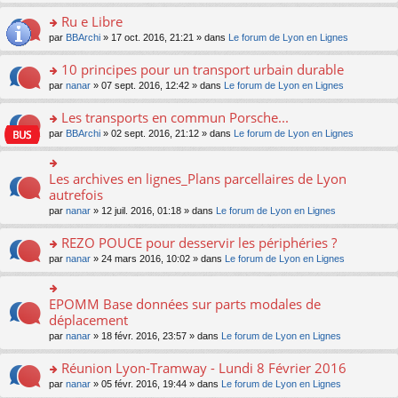
s
u
n
e
e
le
lu
s
s
s
Ru e Libre
n
nt
m
le
a
ré
ult
o
e
pl
o
par
BBArchi
» 17 oct. 2016, 21:21 » dans
Le forum de Lyon en Lignes
g
c
er
n
s
u
n
e
e
le
lu
s
s
s
10 principes pour un transport urbain durable
n
nt
m
le
a
ré
ult
o
e
pl
o
par
nanar
» 07 sept. 2016, 12:42 » dans
Le forum de Lyon en Lignes
g
c
er
n
s
u
n
e
e
le
lu
s
s
s
Les transports en commun Porsche...
n
nt
m
le
a
ré
ult
o
e
pl
o
par
BBArchi
» 02 sept. 2016, 21:12 » dans
Le forum de Lyon en Lignes
g
c
er
n
s
u
n
e
e
le
lu
s
s
s
n
nt
m
le
a
ré
ult
Les archives en lignes_Plans parcellaires de Lyon
o
o
e
pl
g
c
er
n
n
autrefois
s
u
e
e
le
lu
s
s
s
n
par
nanar
» 12 juil. 2016, 01:18 » dans
Le forum de Lyon en Lignes
nt
m
le
ult
a
ré
o
e
pl
er
g
c
n
REZO POUCE pour desservir les périphéries ?
s
u
le
e
e
lu
s
s
m
n
o
par
nanar
» 24 mars 2016, 10:02 » dans
Le forum de Lyon en Lignes
nt
le
a
ré
e
o
n
pl
g
c
s
n
s
u
e
e
s
lu
ult
EPOMM Base données sur parts modales de
o
s
n
nt
a
le
er
n
déplacement
ré
o
g
pl
le
s
c
n
par
nanar
» 18 févr. 2016, 23:57 » dans
Le forum de Lyon en Lignes
e
u
m
ult
e
lu
n
s
e
er
nt
le
o
Réunion Lyon-Tramway - Lundi 8 Février 2016
ré
s
le
pl
n
c
s
m
o
par
nanar
» 05 févr. 2016, 19:44 » dans
Le forum de Lyon en Lignes
u
lu
e
a
e
n