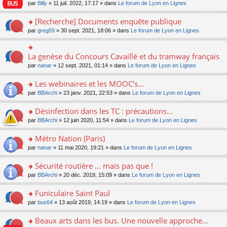
n
n
s
par
Billy
» 11 juil. 2022, 17:17 » dans
Le forum de Lyon en Lignes
e
le
c
lu
s
s
n
m
e
le
ult
a
[Recherche] Documents enquête publique
o
e
nt
pl
er
g
n
s
u
o
par
greg59
» 30 sept. 2021, 18:06 » dans
Le forum de Lyon en Lignes
le
e
lu
s
s
n
m
n
le
a
ré
s
e
o
pl
g
c
ult
s
La genèse du Concours Cavaillé et du tramway français
n
o
u
e
e
er
s
lu
n
s
par
nanar
» 12 sept. 2021, 01:14 » dans
Le forum de Lyon en Lignes
n
nt
le
a
le
s
ré
o
m
g
pl
ult
c
Les webinaires et les MOOC's...
n
e
e
u
er
e
lu
s
n
s
o
par
BBArchi
» 23 janv. 2021, 22:53 » dans
Le forum de Lyon en Lignes
le
nt
le
s
o
ré
n
m
pl
a
n
c
s
e
Désinfection dans les TC : précautions...
u
g
lu
e
ult
s
s
o
par
BBArchi
» 12 juin 2020, 11:54 » dans
Le forum de Lyon en Lignes
e
le
nt
er
s
ré
n
n
pl
le
a
c
s
Métro Nation (Paris)
o
u
m
g
e
ult
n
s
e
e
o
par
nanar
» 11 mai 2020, 19:21 » dans
Le forum de Lyon en Lignes
nt
er
lu
ré
s
n
n
le
le
c
s
o
s
Sécurité routière ... mais pas que !
m
pl
e
a
n
ult
e
u
o
par
BBArchi
» 20 déc. 2019, 15:09 » dans
Le forum de Lyon en Lignes
nt
g
lu
er
s
s
n
e
le
le
s
ré
s
Funiculaire Saint Paul
n
pl
m
a
c
ult
o
u
e
o
par
bus64
» 13 août 2019, 14:19 » dans
Le forum de Lyon en Lignes
g
e
er
n
s
s
n
e
nt
le
lu
ré
s
s
Beaux arts dans les bus. Une nouvelle approche...
n
m
le
c
a
ult
o