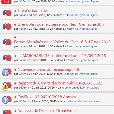
e
pl
o
par
BBArchi
» 07 juin 2019, 00:20 » dans
Le forum de Lyon en Lignes
e
g
er
n
s
u
n
nt
e
le
lu
s
s
s
Site d'urbanisme
n
m
le
a
ré
ult
o
e
pl
o
par
nanar
» 31 déc. 2018, 12:53 » dans
Le forum de Lyon en Lignes
g
c
er
n
s
u
n
e
e
le
lu
s
s
s
Grenoble : quelle vitesse pour les TC en zone 30 ?
n
nt
m
le
a
ré
ult
o
e
pl
o
par
nanar
» 29 nov. 2018, 15:25 » dans
Le forum de Lyon en Lignes
g
c
er
n
s
u
n
e
e
le
lu
s
s
s
n
nt
m
le
a
ré
ult
Forum Mobilités de la Vallée du Gier 16 & 17 nov 2018
o
o
e
pl
g
c
er
n
n
s
u
par
nanar
» 07 nov. 2018, 14:30 » dans
Le forum de Lyon en Lignes
e
e
le
lu
s
s
s
n
nt
m
le
ult
a
ré
La MARCHABILITE conférence Lundi 17 /09 / 2018
o
e
pl
er
g
c
n
s
u
o
par
nanar
» 15 sept. 2018, 13:40 » dans
Le forum de Lyon en Lignes
le
e
e
lu
s
s
n
m
n
nt
le
a
ré
s
e
Nouveaux plans du réseau sept. 18
o
pl
g
c
ult
s
n
u
o
par
Carry
» 24 août 2018, 13:58 » dans
Le forum de Lyon en Lignes
e
e
er
s
lu
s
n
n
nt
le
a
le
ré
s
Rapport du Comité d’action publique (CAP) 2022...
o
m
g
pl
c
ult
n
e
e
u
o
par
BBArchi
» 21 juil. 2018, 00:26 » dans
Le forum de Lyon en Lignes
e
er
lu
s
n
s
n
nt
le
le
s
o
ré
s
CityFlux - 03-04/10/2018 Annecy
m
pl
a
n
c
ult
e
u
o
par
BBArchi
» 29 janv. 2018, 08:40 » dans
Le forum de Lyon en Lignes
g
lu
e
er
s
s
n
e
le
nt
le
s
ré
s
Archives de l'Atelier d'Urbanisme
n
pl
m
a
c
ult
o