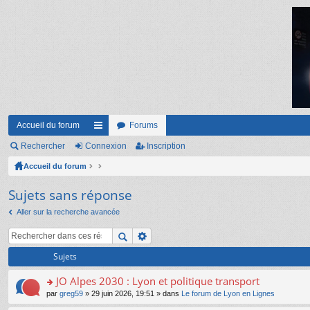
Accueil du forum
Forums
Rechercher
Connexion
ac
Inscription
Accueil du forum
co
ur
Sujets sans réponse
ci
Aller sur la recherche avancée
s
Sujets
JO Alpes 2030 : Lyon et politique transport
o
par
greg59
» 29 juin 2026, 19:51 » dans
Le forum de Lyon en Lignes
n