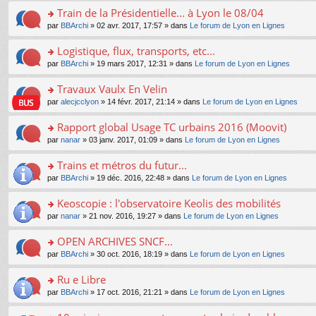
e
e
le
lu
s
s
s
Train de la Présidentielle... à Lyon le 08/04
n
nt
m
le
a
ré
ult
o
e
pl
o
par
BBArchi
» 02 avr. 2017, 17:57 » dans
Le forum de Lyon en Lignes
g
c
er
n
s
u
n
e
e
le
lu
s
s
s
Logistique, flux, transports, etc...
n
nt
m
le
a
ré
ult
o
e
pl
o
par
BBArchi
» 19 mars 2017, 12:31 » dans
Le forum de Lyon en Lignes
g
c
er
n
s
u
n
e
e
le
lu
s
s
s
Travaux Vaulx En Velin
n
nt
m
le
a
ré
ult
o
e
pl
o
par
alecjcclyon
» 14 févr. 2017, 21:14 » dans
Le forum de Lyon en Lignes
g
c
er
n
s
u
n
e
e
le
lu
s
s
s
Rapport global Usage TC urbains 2016 (Moovit)
n
nt
m
le
a
ré
ult
o
e
pl
o
par
nanar
» 03 janv. 2017, 01:09 » dans
Le forum de Lyon en Lignes
g
c
er
n
s
u
n
e
e
le
lu
s
s
s
Trains et métros du futur...
n
nt
m
le
a
ré
ult
o
e
pl
o
par
BBArchi
» 19 déc. 2016, 22:48 » dans
Le forum de Lyon en Lignes
g
c
er
n
s
u
n
e
e
le
lu
s
s
s
Keoscopie : l'observatoire Keolis des mobilités
n
nt
m
le
a
ré
ult
o
e
pl
o
par
nanar
» 21 nov. 2016, 19:27 » dans
Le forum de Lyon en Lignes
g
c
er
n
s
u
n
e
e
le
lu
s
s
s
OPEN ARCHIVES SNCF...
n
nt
m
le
a
ré
ult
o
e
pl
o
par
BBArchi
» 30 oct. 2016, 18:19 » dans
Le forum de Lyon en Lignes
g
c
er
n
s
u
n
e
e
le
lu
s
s
s
Ru e Libre
n
nt
m
le
a
ré
ult
o
e
pl
o
par
BBArchi
» 17 oct. 2016, 21:21 » dans
Le forum de Lyon en Lignes
g
c
er
n
s
u
n
e
e
le
lu
s
s
s
n