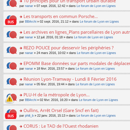
10 principes pour un transport urbain durable
nt
m
le
a
ré
ult
o
e
pl
o
par
nanar
» 07 sept. 2016, 12:42 » dans
Le forum de Lyon en Lignes
g
c
er
n
s
u
n
e
e
le
lu
s
s
s
Les transports en commun Porsche...
n
nt
m
le
a
ré
ult
o
e
pl
o
par
BBArchi
» 02 sept. 2016, 21:12 » dans
Le forum de Lyon en Lignes
g
c
er
n
s
u
n
e
e
le
lu
s
s
s
Les archives en lignes_Plans parcellaires de Lyon autr
n
nt
m
le
a
ré
ult
o
e
pl
o
par
nanar
» 12 juil. 2016, 01:18 » dans
Le forum de Lyon en Lignes
g
c
er
n
s
u
n
e
e
le
lu
s
s
s
REZO POUCE pour desservir les périphéries ?
n
nt
m
le
a
ré
ult
o
e
pl
o
par
nanar
» 24 mars 2016, 10:02 » dans
Le forum de Lyon en Lignes
g
c
er
n
s
u
n
e
e
le
lu
s
s
s
EPOMM Base données sur parts modales de déplac
n
nt
m
le
a
ré
ult
o
e
pl
o
par
nanar
» 18 févr. 2016, 23:57 » dans
Le forum de Lyon en Lignes
g
c
er
n
s
u
n
e
e
le
lu
s
s
s
Réunion Lyon-Tramway - Lundi 8 Février 2016
n
nt
m
le
a
ré
ult
o
e
pl
o
par
nanar
» 05 févr. 2016, 19:44 » dans
Le forum de Lyon en Lignes
g
c
er
n
s
u
n
e
e
le
lu
s
s
s
PLU-H de la métropole de Lyon...
n
nt
m
le
a
ré
ult
o
e
pl
o
par
BBArchi
» 02 févr. 2016, 16:20 » dans
Le forum de Lyon en Lignes
g
c
er
n
s
u
n
e
e
le
lu
s
s
s
Oullins, Arrêt Orsel (Gare Sncf en fait)
n
nt
m
le
a
ré
ult
o
e
pl
o
par
phili_b
» 22 janv. 2016, 15:13 » dans
Le forum de Lyon en Lignes
g
c
er
n
s
u
n
e
e
le
lu
s
s
s
CORUS : Le TAD de l'Ouest rhodanien
n
nt
m
le
a
ré
ult
o