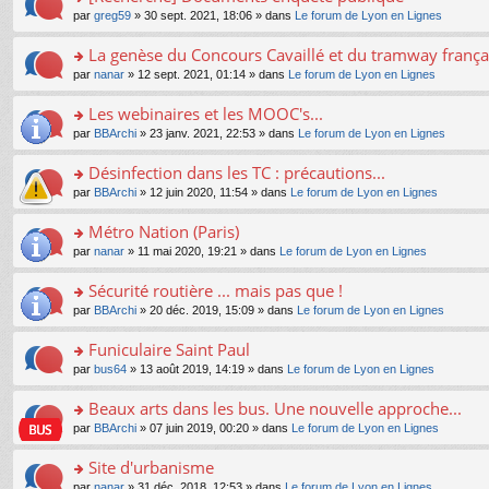
a
ré
ult
o
e
pl
o
par
greg59
» 30 sept. 2021, 18:06 » dans
Le forum de Lyon en Lignes
g
c
er
n
s
u
n
e
e
le
lu
s
s
s
La genèse du Concours Cavaillé et du tramway frança
n
nt
m
le
a
ré
ult
o
e
pl
o
par
nanar
» 12 sept. 2021, 01:14 » dans
Le forum de Lyon en Lignes
g
c
er
n
s
u
n
e
e
le
lu
s
s
s
Les webinaires et les MOOC's...
n
nt
m
le
a
ré
ult
o
e
pl
o
par
BBArchi
» 23 janv. 2021, 22:53 » dans
Le forum de Lyon en Lignes
g
c
er
n
s
u
n
e
e
le
lu
s
s
s
Désinfection dans les TC : précautions...
n
nt
m
le
a
ré
ult
o
e
pl
o
par
BBArchi
» 12 juin 2020, 11:54 » dans
Le forum de Lyon en Lignes
g
c
er
n
s
u
n
e
e
le
lu
s
s
s
Métro Nation (Paris)
n
nt
m
le
a
ré
ult
o
e
pl
o
par
nanar
» 11 mai 2020, 19:21 » dans
Le forum de Lyon en Lignes
g
c
er
n
s
u
n
e
e
le
lu
s
s
s
Sécurité routière ... mais pas que !
n
nt
m
le
a
ré
ult
o
e
pl
o
par
BBArchi
» 20 déc. 2019, 15:09 » dans
Le forum de Lyon en Lignes
g
c
er
n
s
u
n
e
e
le
lu
s
s
s
Funiculaire Saint Paul
n
nt
m
le
a
ré
ult
o
e
pl
o
par
bus64
» 13 août 2019, 14:19 » dans
Le forum de Lyon en Lignes
g
c
er
n
s
u
n
e
e
le
lu
s
s
s
Beaux arts dans les bus. Une nouvelle approche...
n
nt
m
le
a
ré
ult
o
e
pl
o
par
BBArchi
» 07 juin 2019, 00:20 » dans
Le forum de Lyon en Lignes
g
c
er
n
s
u
n
e
e
le
lu
s
s
s
Site d'urbanisme
n
nt
m
le
a
ré
ult
o
e
pl
o
par
nanar
» 31 déc. 2018, 12:53 » dans
Le forum de Lyon en Lignes