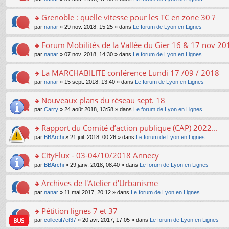
g
c
er
n
s
u
n
e
e
le
lu
s
s
s
Grenoble : quelle vitesse pour les TC en zone 30 ?
n
nt
m
le
a
ré
ult
o
e
pl
o
par
nanar
» 29 nov. 2018, 15:25 » dans
Le forum de Lyon en Lignes
g
c
er
n
s
u
n
e
e
le
lu
s
s
s
Forum Mobilités de la Vallée du Gier 16 & 17 nov 20
n
nt
m
le
a
ré
ult
o
e
pl
o
par
nanar
» 07 nov. 2018, 14:30 » dans
Le forum de Lyon en Lignes
g
c
er
n
s
u
n
e
e
le
lu
s
s
s
La MARCHABILITE conférence Lundi 17 /09 / 2018
n
nt
m
le
a
ré
ult
o
e
pl
o
par
nanar
» 15 sept. 2018, 13:40 » dans
Le forum de Lyon en Lignes
g
c
er
n
s
u
n
e
e
le
lu
s
s
s
Nouveaux plans du réseau sept. 18
n
nt
m
le
a
ré
ult
o
e
pl
o
par
Carry
» 24 août 2018, 13:58 » dans
Le forum de Lyon en Lignes
g
c
er
n
s
u
n
e
e
le
lu
s
s
s
Rapport du Comité d’action publique (CAP) 2022...
n
nt
m
le
a
ré
ult
o
e
pl
o
par
BBArchi
» 21 juil. 2018, 00:26 » dans
Le forum de Lyon en Lignes
g
c
er
n
s
u
n
e
e
le
lu
s
s
s
CityFlux - 03-04/10/2018 Annecy
n
nt
m
le
a
ré
ult
o
e
pl
o
par
BBArchi
» 29 janv. 2018, 08:40 » dans
Le forum de Lyon en Lignes
g
c
er
n
s
u
n
e
e
le
lu
s
s
s
Archives de l'Atelier d'Urbanisme
n
nt
m
le
a
ré
ult
o
e
pl
o
par
nanar
» 11 mai 2017, 20:12 » dans
Le forum de Lyon en Lignes
g
c
er
n
s
u
n
e
e
le
lu
s
s
s
Pétition lignes 7 et 37
n
nt
m
le
a
ré
ult
o
e
pl
o
par
collectif7et37
» 20 avr. 2017, 17:05 » dans
Le forum de Lyon en Lignes
g
c
er
n
s
u
n