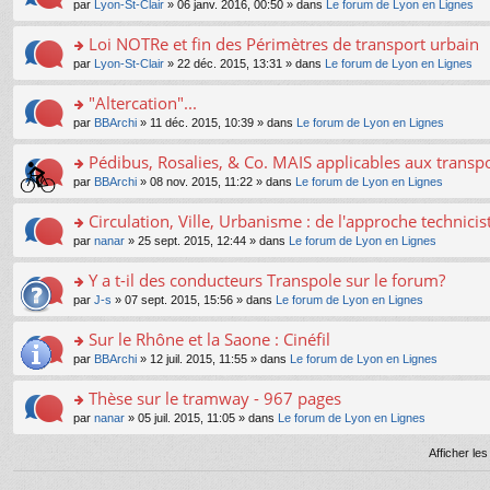
e
pl
o
par
Lyon-St-Clair
» 06 janv. 2016, 00:50 » dans
Le forum de Lyon en Lignes
g
c
er
n
s
u
n
e
e
le
lu
s
s
s
Loi NOTRe et fin des Périmètres de transport urbain
n
nt
m
le
a
ré
ult
o
e
pl
o
par
Lyon-St-Clair
» 22 déc. 2015, 13:31 » dans
Le forum de Lyon en Lignes
g
c
er
n
s
u
n
e
e
le
lu
s
s
s
"Altercation"...
n
nt
m
le
a
ré
ult
o
e
pl
o
par
BBArchi
» 11 déc. 2015, 10:39 » dans
Le forum de Lyon en Lignes
g
c
er
n
s
u
n
e
e
le
lu
s
s
s
Pédibus, Rosalies, & Co. MAIS applicables aux transpor
n
nt
m
le
a
ré
ult
o
e
pl
o
par
BBArchi
» 08 nov. 2015, 11:22 » dans
Le forum de Lyon en Lignes
g
c
er
n
s
u
n
e
e
le
lu
s
s
s
Circulation, Ville, Urbanisme : de l'approche technicis
n
nt
m
le
a
ré
ult
o
e
pl
o
par
nanar
» 25 sept. 2015, 12:44 » dans
Le forum de Lyon en Lignes
g
c
er
n
s
u
n
e
e
le
lu
s
s
s
Y a t-il des conducteurs Transpole sur le forum?
n
nt
m
le
a
ré
ult
o
e
pl
o
par
J-s
» 07 sept. 2015, 15:56 » dans
Le forum de Lyon en Lignes
g
c
er
n
s
u
n
e
e
le
lu
s
s
s
Sur le Rhône et la Saone : Cinéfil
n
nt
m
le
a
ré
ult
o
e
pl
o
par
BBArchi
» 12 juil. 2015, 11:55 » dans
Le forum de Lyon en Lignes
g
c
er
n
s
u
n
e
e
le
lu
s
s
s
Thèse sur le tramway - 967 pages
n
nt
m
le
a
ré
ult
o
e
pl
o
par
nanar
» 05 juil. 2015, 11:05 » dans
Le forum de Lyon en Lignes
g
c
er
n
s
u
n
e
e
le
lu
s
s
s
Afficher le
n
nt
m
le
a
ré
ult
o
e
pl
g
c
er
n