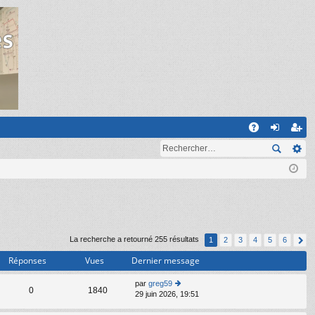
R
A
on
ns
Q
ne
cri
xi
pti
on
on
La recherche a retourné 255 résultats
1
2
3
4
5
6
Réponses
Vues
Dernier message
par
greg59
C
0
1840
29 juin 2026, 19:51
o
n