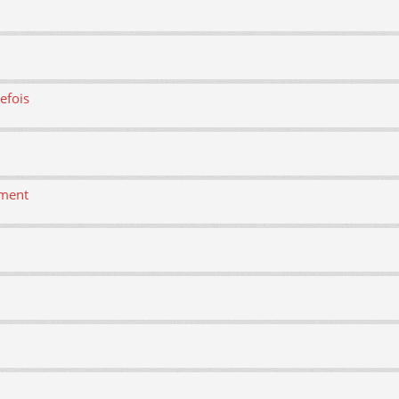
efois
ement