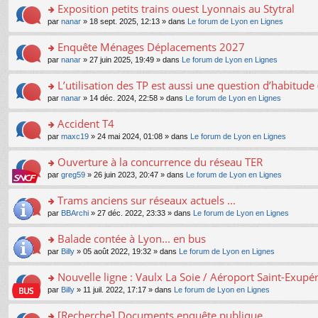
s
Exposition petits trains ouest Lyonnais au Stytral
ult
o
par
nanar
» 18 sept. 2025, 12:13 » dans
Le forum de Lyon en Lignes
er
n
le
s
Enquête Ménages Déplacements 2027
m
ult
e
o
par
nanar
» 27 juin 2025, 19:49 » dans
Le forum de Lyon en Lignes
er
s
n
le
s
s
L’utilisation des TP est aussi une question d’habitud
m
a
ult
e
o
par
nanar
» 14 déc. 2024, 22:58 » dans
Le forum de Lyon en Lignes
g
er
s
n
e
le
s
s
Accident T4
n
m
a
ult
o
e
o
par
maxc19
» 24 mai 2024, 01:08 » dans
Le forum de Lyon en Lignes
g
er
n
s
n
e
le
lu
s
s
Ouverture à la concurrence du réseau TER
n
m
le
a
ult
o
e
pl
o
par
greg59
» 26 juin 2023, 20:47 » dans
Le forum de Lyon en Lignes
g
er
n
s
u
n
e
le
lu
s
s
s
Trams anciens sur réseaux actuels ...
n
m
le
a
ré
ult
o
e
pl
o
par
BBArchi
» 27 déc. 2022, 23:33 » dans
Le forum de Lyon en Lignes
g
c
er
n
s
u
n
e
e
le
lu
s
s
s
Balade contée à Lyon... en bus
n
nt
m
le
a
ré
ult
o
e
pl
o
par
Billy
» 05 août 2022, 19:32 » dans
Le forum de Lyon en Lignes
g
c
er
n
s
u
n
e
e
le
lu
s
s
s
Nouvelle ligne : Vaulx La Soie / Aéroport Saint-Exupé
n
nt
m
le
a
ré
ult
o
e
pl
o
par
Billy
» 11 juil. 2022, 17:17 » dans
Le forum de Lyon en Lignes
g
c
er
n
s
u
n
e
e
le
lu
s
s
s
[Recherche] Documents enquête publique
n
nt
m
le