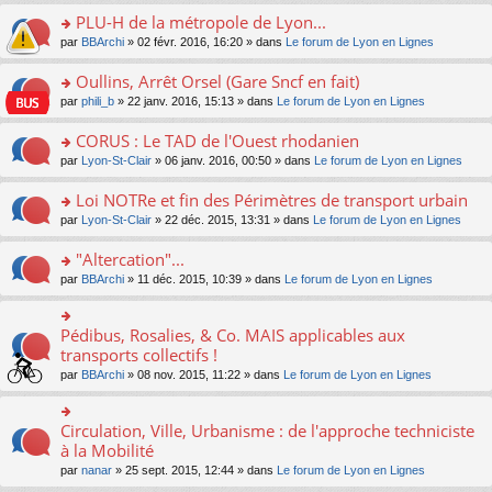
s
le
nt
g
s
s
PLU-H de la métropole de Lyon...
ré
pl
e
s
ult
c
u
n
o
par
BBArchi
» 02 févr. 2016, 16:20 » dans
Le forum de Lyon en Lignes
a
er
e
s
o
n
g
le
nt
ré
n
s
Oullins, Arrêt Orsel (Gare Sncf en fait)
e
m
c
lu
ult
n
e
o
par
phili_b
» 22 janv. 2016, 15:13 » dans
Le forum de Lyon en Lignes
e
le
er
o
s
n
nt
pl
le
n
s
s
CORUS : Le TAD de l'Ouest rhodanien
u
m
lu
a
ult
s
e
o
par
Lyon-St-Clair
» 06 janv. 2016, 00:50 » dans
Le forum de Lyon en Lignes
le
g
er
ré
s
n
pl
e
le
c
s
s
u
Loi NOTRe et fin des Périmètres de transport urbain
n
m
e
a
ult
s
o
e
o
par
Lyon-St-Clair
» 22 déc. 2015, 13:31 » dans
Le forum de Lyon en Lignes
nt
g
er
ré
n
s
n
e
le
c
lu
s
s
"Altercation"...
n
m
e
le
a
ult
o
e
nt
pl
o
par
BBArchi
» 11 déc. 2015, 10:39 » dans
Le forum de Lyon en Lignes
g
er
n
s
u
n
e
le
lu
s
s
s
n
m
le
a
ré
ult
Pédibus, Rosalies, & Co. MAIS applicables aux
o
o
e
pl
g
c
er
n
n
transports collectifs !
s
u
e
e
le
lu
s
s
s
n
par
BBArchi
» 08 nov. 2015, 11:22 » dans
Le forum de Lyon en Lignes
nt
m
le
ult
a
ré
o
e
pl
er
g
c
n
s
u
le
e
e
lu
Circulation, Ville, Urbanisme : de l'approche techniciste
s
o
s
m
n
nt
le
a
n
à la Mobilité
ré
e
o
pl
g
s
c
s
n
par
nanar
» 25 sept. 2015, 12:44 » dans
Le forum de Lyon en Lignes
u
e
ult
e
s
lu
s