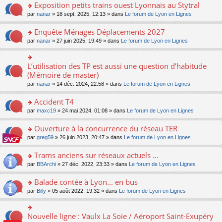
s
Exposition petits trains ouest Lyonnais au Stytral
ult
o
par
nanar
» 18 sept. 2025, 12:13 » dans
Le forum de Lyon en Lignes
er
n
le
s
Enquête Ménages Déplacements 2027
m
ult
e
o
par
nanar
» 27 juin 2025, 19:49 » dans
Le forum de Lyon en Lignes
er
s
n
le
s
s
m
a
ult
L’utilisation des TP est aussi une question d’habitude
o
e
g
er
n
(Mémoire de master)
s
e
le
s
s
n
par
nanar
» 14 déc. 2024, 22:58 » dans
Le forum de Lyon en Lignes
m
ult
a
o
e
er
g
n
Accident T4
s
le
e
lu
s
m
n
o
par
maxc19
» 24 mai 2024, 01:08 » dans
Le forum de Lyon en Lignes
le
a
e
o
n
pl
g
s
n
s
Ouverture à la concurrence du réseau TER
u
e
s
lu
ult
s
n
o
par
greg59
» 26 juin 2023, 20:47 » dans
Le forum de Lyon en Lignes
a
le
er
ré
o
n
g
pl
le
c
n
s
Trams anciens sur réseaux actuels ...
e
u
m
e
lu
ult
n
s
e
o
par
BBArchi
» 27 déc. 2022, 23:33 » dans
Le forum de Lyon en Lignes
nt
le
er
o
ré
s
n
pl
le
n
c
s
s
Balade contée à Lyon... en bus
u
m
lu
e
a
ult
s
e
o
par
Billy
» 05 août 2022, 19:32 » dans
Le forum de Lyon en Lignes
le
nt
g
er
ré
s
n
pl
e
le
c
s
s
u
n
m
e
a
ult
s
Nouvelle ligne : Vaulx La Soie / Aéroport Saint-Exupéry
o
o
e
nt
g
er
ré