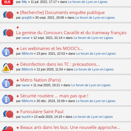
n
n
s
par
Billy
» 11 juil. 2022, 17:17 » dans
Le forum de Lyon en Lignes
e
le
c
lu
s
s
n
m
e
le
ult
a
[Recherche] Documents enquête publique
o
e
nt
pl
er
g
n
s
u
o
par
greg59
» 30 sept. 2021, 18:06 » dans
Le forum de Lyon en Lignes
le
e
lu
s
s
n
m
n
le
a
ré
s
e
o
pl
g
c
ult
s
La genèse du Concours Cavaillé et du tramway français
n
o
u
e
e
er
s
lu
n
s
par
nanar
» 12 sept. 2021, 01:14 » dans
Le forum de Lyon en Lignes
n
nt
le
a
le
s
ré
o
m
g
pl
ult
c
Les webinaires et les MOOC's...
n
e
e
u
er
e
lu
s
n
s
o
par
BBArchi
» 23 janv. 2021, 22:53 » dans
Le forum de Lyon en Lignes
le
nt
le
s
o
ré
n
m
pl
a
n
c
s
e
Désinfection dans les TC : précautions...
u
g
lu
e
ult
s
s
o
par
BBArchi
» 12 juin 2020, 11:54 » dans
Le forum de Lyon en Lignes
e
le
nt
er
s
ré
n
n
pl
le
a
c
s
Métro Nation (Paris)
o
u
m
g
e
ult
n
s
e
e
o
par
nanar
» 11 mai 2020, 19:21 » dans
Le forum de Lyon en Lignes
nt
er
lu
ré
s
n
n
le
le
c
s
o
s
Sécurité routière ... mais pas que !
m
pl
e
a
n
ult
e
u
o
par
BBArchi
» 20 déc. 2019, 15:09 » dans
Le forum de Lyon en Lignes
nt
g
lu
er
s
s
n
e
le
le
s
ré
s
Funiculaire Saint Paul
n
pl
m
a
c
ult
o
u
e
o
par
bus64
» 13 août 2019, 14:19 » dans
Le forum de Lyon en Lignes
g
e
er
n
s
s
n
e
nt
le
lu
ré
s
s
Beaux arts dans les bus. Une nouvelle approche...
n
m
le
c
a
ult
o