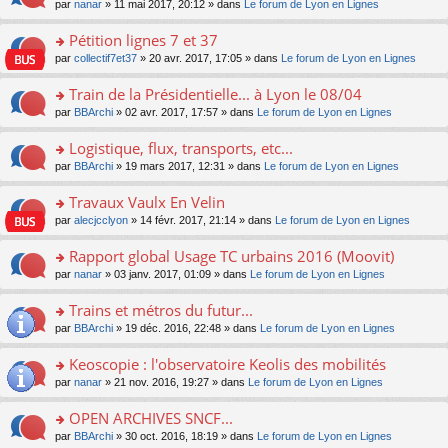
u
e
o
par
nanar
» 11 mai 2017, 20:12 » dans
Le forum de Lyon en Lignes
g
e
er
n
s
s
n
e
nt
le
lu
ré
s
s
Pétition lignes 7 et 37
n
m
le
c
a
ult
o
e
pl
o
par
collectif7et37
» 20 avr. 2017, 17:05 » dans
Le forum de Lyon en Lignes
e
g
er
n
s
u
n
nt
e
le
lu
s
s
s
Train de la Présidentielle... à Lyon le 08/04
n
m
le
a
ré
ult
o
e
pl
o
par
BBArchi
» 02 avr. 2017, 17:57 » dans
Le forum de Lyon en Lignes
g
c
er
n
s
u
n
e
e
le
lu
s
s
s
Logistique, flux, transports, etc...
n
nt
m
le
a
ré
ult
o
e
pl
o
par
BBArchi
» 19 mars 2017, 12:31 » dans
Le forum de Lyon en Lignes
g
c
er
n
s
u
n
e
e
le
lu
s
s
s
Travaux Vaulx En Velin
n
nt
m
le
a
ré
ult
o
e
pl
o
par
alecjcclyon
» 14 févr. 2017, 21:14 » dans
Le forum de Lyon en Lignes
g
c
er
n
s
u
n
e
e
le
lu
s
s
s
Rapport global Usage TC urbains 2016 (Moovit)
n
nt
m
le
a
ré
ult
o
e
pl
o
par
nanar
» 03 janv. 2017, 01:09 » dans
Le forum de Lyon en Lignes
g
c
er
n
s
u
n
e
e
le
lu
s
s
s
Trains et métros du futur...
n
nt
m
le
a
ré
ult
o
e
pl
o
par
BBArchi
» 19 déc. 2016, 22:48 » dans
Le forum de Lyon en Lignes
g
c
er
n
s
u
n
e
e
le
lu
s
s
s
Keoscopie : l'observatoire Keolis des mobilités
n
nt
m
le
a
ré
ult
o
e
pl
o
par
nanar
» 21 nov. 2016, 19:27 » dans
Le forum de Lyon en Lignes
g
c
er
n
s
u
n
e
e
le
lu
s
s
s
OPEN ARCHIVES SNCF...
n
nt
m
le
a
ré
ult
o
e
pl
o
par
BBArchi
» 30 oct. 2016, 18:19 » dans
Le forum de Lyon en Lignes
g
c
er
n