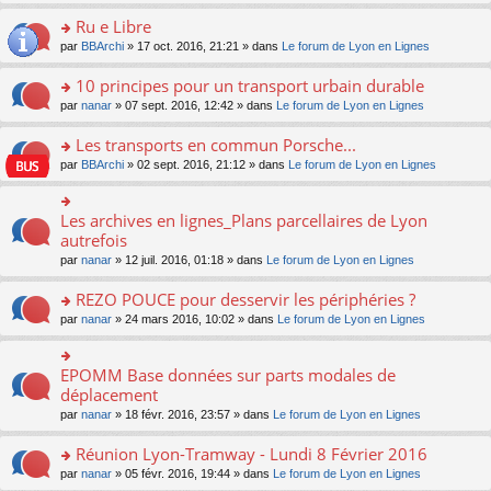
s
u
n
e
e
le
lu
s
s
s
Ru e Libre
n
nt
m
le
a
ré
ult
o
e
pl
o
par
BBArchi
» 17 oct. 2016, 21:21 » dans
Le forum de Lyon en Lignes
g
c
er
n
s
u
n
e
e
le
lu
s
s
s
10 principes pour un transport urbain durable
n
nt
m
le
a
ré
ult
o
e
pl
o
par
nanar
» 07 sept. 2016, 12:42 » dans
Le forum de Lyon en Lignes
g
c
er
n
s
u
n
e
e
le
lu
s
s
s
Les transports en commun Porsche...
n
nt
m
le
a
ré
ult
o
e
pl
o
par
BBArchi
» 02 sept. 2016, 21:12 » dans
Le forum de Lyon en Lignes
g
c
er
n
s
u
n
e
e
le
lu
s
s
s
n
nt
m
le
a
ré
ult
Les archives en lignes_Plans parcellaires de Lyon
o
o
e
pl
g
c
er
n
n
autrefois
s
u
e
e
le
lu
s
s
s
n
par
nanar
» 12 juil. 2016, 01:18 » dans
Le forum de Lyon en Lignes
nt
m
le
ult
a
ré
o
e
pl
er
g
c
n
REZO POUCE pour desservir les périphéries ?
s
u
le
e
e
lu
s
s
m
n
o
par
nanar
» 24 mars 2016, 10:02 » dans
Le forum de Lyon en Lignes
nt
le
a
ré
e
o
n
pl
g
c
s
n
s
u
e
e
s
lu
ult
EPOMM Base données sur parts modales de
o
s
n
nt
a
le
er
n
déplacement
ré
o
g
pl
le
s
c
n
par
nanar
» 18 févr. 2016, 23:57 » dans
Le forum de Lyon en Lignes
e
u
m
ult
e
lu
n
s
e
er
nt
le
o
Réunion Lyon-Tramway - Lundi 8 Février 2016
ré
s
le
pl
n
c
s
m
o
par
nanar
» 05 févr. 2016, 19:44 » dans
Le forum de Lyon en Lignes
u
lu
e
a
e
n