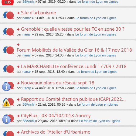
e
pl
o
par
BBArchi
» 07 juin 2019, 00:20 » dans
Le forum de Lyon en Lignes
e
g
er
n
s
u
n
nt
e
le
lu
s
s
s
Site d'urbanisme
n
m
le
a
ré
ult
o
e
pl
o
par
nanar
» 31 déc. 2018, 12:53 » dans
Le forum de Lyon en Lignes
g
c
er
n
s
u
n
e
e
le
lu
s
s
s
Grenoble : quelle vitesse pour les TC en zone 30 ?
n
nt
m
le
a
ré
ult
o
e
pl
o
par
nanar
» 29 nov. 2018, 15:25 » dans
Le forum de Lyon en Lignes
g
c
er
n
s
u
n
e
e
le
lu
s
s
s
n
nt
m
le
a
ré
ult
Forum Mobilités de la Vallée du Gier 16 & 17 nov 2018
o
o
e
pl
g
c
er
n
n
s
u
par
nanar
» 07 nov. 2018, 14:30 » dans
Le forum de Lyon en Lignes
e
e
le
lu
s
s
s
n
nt
m
le
ult
a
ré
La MARCHABILITE conférence Lundi 17 /09 / 2018
o
e
pl
er
g
c
n
s
u
o
par
nanar
» 15 sept. 2018, 13:40 » dans
Le forum de Lyon en Lignes
le
e
e
lu
s
s
n
m
n
nt
le
a
ré
s
e
Nouveaux plans du réseau sept. 18
o
pl
g
c
ult
s
n
u
o
par
Carry
» 24 août 2018, 13:58 » dans
Le forum de Lyon en Lignes
e
e
er
s
lu
s
n
n
nt
le
a
le
ré
s
Rapport du Comité d’action publique (CAP) 2022...
o
m
g
pl
c
ult
n
e
e
u
o
par
BBArchi
» 21 juil. 2018, 00:26 » dans
Le forum de Lyon en Lignes
e
er
lu
s
n
s
n
nt
le
le
s
o
ré
s
CityFlux - 03-04/10/2018 Annecy
m
pl
a
n
c
ult
e
u
o
par
BBArchi
» 29 janv. 2018, 08:40 » dans
Le forum de Lyon en Lignes
g
lu
e
er
s
s
n
e
le
nt
le
s
ré
s
Archives de l'Atelier d'Urbanisme
n
pl
m
a
c
ult
o