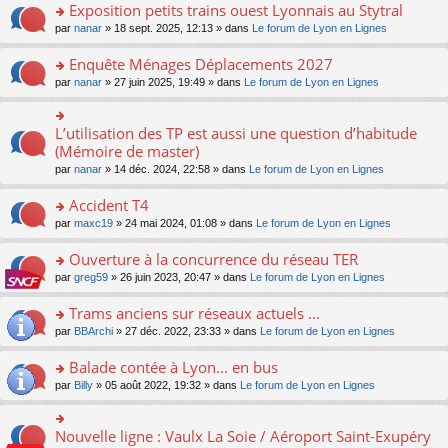
s
Exposition petits trains ouest Lyonnais au Stytral
ult
o
par
nanar
» 18 sept. 2025, 12:13 » dans
Le forum de Lyon en Lignes
er
n
le
s
Enquête Ménages Déplacements 2027
m
ult
e
o
par
nanar
» 27 juin 2025, 19:49 » dans
Le forum de Lyon en Lignes
er
s
n
le
s
s
m
a
ult
L’utilisation des TP est aussi une question d’habitude
o
e
g
er
n
(Mémoire de master)
s
e
le
s
s
n
par
nanar
» 14 déc. 2024, 22:58 » dans
Le forum de Lyon en Lignes
m
ult
a
o
e
er
g
n
Accident T4
s
le
e
lu
s
m
n
o
par
maxc19
» 24 mai 2024, 01:08 » dans
Le forum de Lyon en Lignes
le
a
e
o
n
pl
g
s
n
s
Ouverture à la concurrence du réseau TER
u
e
s
lu
ult
s
n
o
par
greg59
» 26 juin 2023, 20:47 » dans
Le forum de Lyon en Lignes
a
le
er
ré
o
n
g
pl
le
c
n
s
Trams anciens sur réseaux actuels ...
e
u
m
e
lu
ult
n
s
e
o
par
BBArchi
» 27 déc. 2022, 23:33 » dans
Le forum de Lyon en Lignes
nt
le
er
o
ré
s
n
pl
le
n
c
s
s
Balade contée à Lyon... en bus
u
m
lu
e
a
ult
s
e
o
par
Billy
» 05 août 2022, 19:32 » dans
Le forum de Lyon en Lignes
le
nt
g
er
ré
s
n
pl
e
le
c
s
s
u
n
m
e
a
ult
s
Nouvelle ligne : Vaulx La Soie / Aéroport Saint-Exupéry
o
o
e
nt
g
er
ré