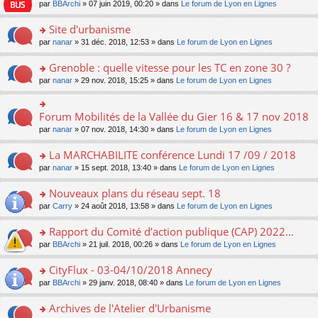
e
pl
o
par
BBArchi
» 07 juin 2019, 00:20 » dans
Le forum de Lyon en Lignes
e
g
er
n
s
u
n
nt
e
le
lu
s
s
s
Site d'urbanisme
n
m
le
a
ré
ult
o
e
pl
o
par
nanar
» 31 déc. 2018, 12:53 » dans
Le forum de Lyon en Lignes
g
c
er
n
s
u
n
e
e
le
lu
s
s
s
Grenoble : quelle vitesse pour les TC en zone 30 ?
n
nt
m
le
a
ré
ult
o
e
pl
o
par
nanar
» 29 nov. 2018, 15:25 » dans
Le forum de Lyon en Lignes
g
c
er
n
s
u
n
e
e
le
lu
s
s
s
n
nt
m
le
a
ré
ult
Forum Mobilités de la Vallée du Gier 16 & 17 nov 2018
o
o
e
pl
g
c
er
n
n
s
u
par
nanar
» 07 nov. 2018, 14:30 » dans
Le forum de Lyon en Lignes
e
e
le
lu
s
s
s
n
nt
m
le
ult
a
ré
La MARCHABILITE conférence Lundi 17 /09 / 2018
o
e
pl
er
g
c
n
s
u
o
par
nanar
» 15 sept. 2018, 13:40 » dans
Le forum de Lyon en Lignes
le
e
e
lu
s
s
n
m
n
nt
le
a
ré
s
e
Nouveaux plans du réseau sept. 18
o
pl
g
c
ult
s
n
u
o
par
Carry
» 24 août 2018, 13:58 » dans
Le forum de Lyon en Lignes
e
e
er
s
lu
s
n
n
nt
le
a
le
ré
s
Rapport du Comité d’action publique (CAP) 2022...
o
m
g
pl
c
ult
n
e
e
u
o
par
BBArchi
» 21 juil. 2018, 00:26 » dans
Le forum de Lyon en Lignes
e
er
lu
s
n
s
n
nt
le
le
s
o
ré
s
CityFlux - 03-04/10/2018 Annecy
m
pl
a
n
c
ult
e
u
o
par
BBArchi
» 29 janv. 2018, 08:40 » dans
Le forum de Lyon en Lignes
g
lu
e
er
s
s
n
e
le
nt
le
s
ré
s
Archives de l'Atelier d'Urbanisme
n
pl
m
a
c
ult
o