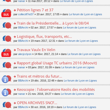
u
e
o
par
nanar
» 11 mai 2017, 20:12 » dans
Le forum de Lyon en Lignes
g
e
er
n
s
s
n
e
nt
le
lu
ré
s
s
Pétition lignes 7 et 37
n
m
le
c
a
ult
o
e
pl
o
par
collectif7et37
» 20 avr. 2017, 17:05 » dans
Le forum de Lyon en Lignes
e
g
er
n
s
u
n
nt
e
le
lu
s
s
s
Train de la Présidentielle... à Lyon le 08/04
n
m
le
a
ré
ult
o
e
pl
o
par
BBArchi
» 02 avr. 2017, 17:57 » dans
Le forum de Lyon en Lignes
g
c
er
n
s
u
n
e
e
le
lu
s
s
s
Logistique, flux, transports, etc...
n
nt
m
le
a
ré
ult
o
e
pl
o
par
BBArchi
» 19 mars 2017, 12:31 » dans
Le forum de Lyon en Lignes
g
c
er
n
s
u
n
e
e
le
lu
s
s
s
Travaux Vaulx En Velin
n
nt
m
le
a
ré
ult
o
e
pl
o
par
alecjcclyon
» 14 févr. 2017, 21:14 » dans
Le forum de Lyon en Lignes
g
c
er
n
s
u
n
e
e
le
lu
s
s
s
Rapport global Usage TC urbains 2016 (Moovit)
n
nt
m
le
a
ré
ult
o
e
pl
o
par
nanar
» 03 janv. 2017, 01:09 » dans
Le forum de Lyon en Lignes
g
c
er
n
s
u
n
e
e
le
lu
s
s
s
Trains et métros du futur...
n
nt
m
le
a
ré
ult
o
e
pl
o
par
BBArchi
» 19 déc. 2016, 22:48 » dans
Le forum de Lyon en Lignes
g
c
er
n
s
u
n
e
e
le
lu
s
s
s
Keoscopie : l'observatoire Keolis des mobilités
n
nt
m
le
a
ré
ult
o
e
pl
o
par
nanar
» 21 nov. 2016, 19:27 » dans
Le forum de Lyon en Lignes
g
c
er
n
s
u
n
e
e
le
lu
s
s
s
OPEN ARCHIVES SNCF...
n
nt
m
le
a
ré
ult
o
e
pl
o
par
BBArchi
» 30 oct. 2016, 18:19 » dans
Le forum de Lyon en Lignes
g
c
er
n