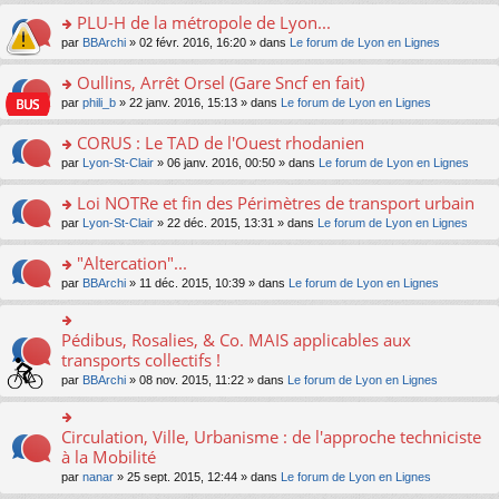
s
le
nt
g
s
s
PLU-H de la métropole de Lyon...
ré
pl
e
s
ult
c
u
n
o
par
BBArchi
» 02 févr. 2016, 16:20 » dans
Le forum de Lyon en Lignes
a
er
e
s
o
n
g
le
nt
ré
n
s
Oullins, Arrêt Orsel (Gare Sncf en fait)
e
m
c
lu
ult
n
e
o
par
phili_b
» 22 janv. 2016, 15:13 » dans
Le forum de Lyon en Lignes
e
le
er
o
s
n
nt
pl
le
n
s
s
CORUS : Le TAD de l'Ouest rhodanien
u
m
lu
a
ult
s
e
o
par
Lyon-St-Clair
» 06 janv. 2016, 00:50 » dans
Le forum de Lyon en Lignes
le
g
er
ré
s
n
pl
e
le
c
s
s
u
Loi NOTRe et fin des Périmètres de transport urbain
n
m
e
a
ult
s
o
e
o
par
Lyon-St-Clair
» 22 déc. 2015, 13:31 » dans
Le forum de Lyon en Lignes
nt
g
er
ré
n
s
n
e
le
c
lu
s
s
"Altercation"...
n
m
e
le
a
ult
o
e
nt
pl
o
par
BBArchi
» 11 déc. 2015, 10:39 » dans
Le forum de Lyon en Lignes
g
er
n
s
u
n
e
le
lu
s
s
s
n
m
le
a
ré
ult
Pédibus, Rosalies, & Co. MAIS applicables aux
o
o
e
pl
g
c
er
n
n
transports collectifs !
s
u
e
e
le
lu
s
s
s
n
par
BBArchi
» 08 nov. 2015, 11:22 » dans
Le forum de Lyon en Lignes
nt
m
le
ult
a
ré
o
e
pl
er
g
c
n
s
u
le
e
e
lu
Circulation, Ville, Urbanisme : de l'approche techniciste
s
o
s
m
n
nt
le
a
n
à la Mobilité
ré
e
o
pl
g
s
c
s
n
par
nanar
» 25 sept. 2015, 12:44 » dans
Le forum de Lyon en Lignes
u
e
ult
e
s
lu
s