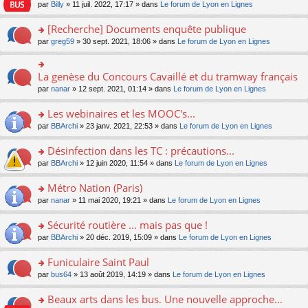
n
n
s
par
Billy
» 11 juil. 2022, 17:17 » dans
Le forum de Lyon en Lignes
e
le
c
lu
s
s
n
m
e
le
ult
a
[Recherche] Documents enquête publique
o
e
nt
pl
er
g
n
s
u
o
par
greg59
» 30 sept. 2021, 18:06 » dans
Le forum de Lyon en Lignes
le
e
lu
s
s
n
m
n
le
a
ré
s
e
o
pl
g
c
ult
s
La genèse du Concours Cavaillé et du tramway français
n
o
u
e
e
er
s
lu
n
s
par
nanar
» 12 sept. 2021, 01:14 » dans
Le forum de Lyon en Lignes
n
nt
le
a
le
s
ré
o
m
g
pl
ult
c
Les webinaires et les MOOC's...
n
e
e
u
er
e
lu
s
n
s
o
par
BBArchi
» 23 janv. 2021, 22:53 » dans
Le forum de Lyon en Lignes
le
nt
le
s
o
ré
n
m
pl
a
n
c
s
e
Désinfection dans les TC : précautions...
u
g
lu
e
ult
s
s
o
par
BBArchi
» 12 juin 2020, 11:54 » dans
Le forum de Lyon en Lignes
e
le
nt
er
s
ré
n
n
pl
le
a
c
s
Métro Nation (Paris)
o
u
m
g
e
ult
n
s
e
e
o
par
nanar
» 11 mai 2020, 19:21 » dans
Le forum de Lyon en Lignes
nt
er
lu
ré
s
n
n
le
le
c
s
o
s
Sécurité routière ... mais pas que !
m
pl
e
a
n
ult
e
u
o
par
BBArchi
» 20 déc. 2019, 15:09 » dans
Le forum de Lyon en Lignes
nt
g
lu
er
s
s
n
e
le
le
s
ré
s
Funiculaire Saint Paul
n
pl
m
a
c
ult
o
u
e
o
par
bus64
» 13 août 2019, 14:19 » dans
Le forum de Lyon en Lignes
g
e
er
n
s
s
n
e
nt
le
lu
ré
s
s
Beaux arts dans les bus. Une nouvelle approche...
n
m
le
c
a
ult
o