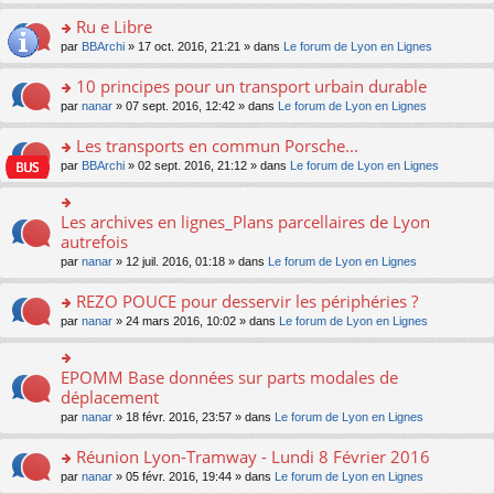
s
u
n
e
e
le
lu
s
s
s
Ru e Libre
n
nt
m
le
a
ré
ult
o
e
pl
o
par
BBArchi
» 17 oct. 2016, 21:21 » dans
Le forum de Lyon en Lignes
g
c
er
n
s
u
n
e
e
le
lu
s
s
s
10 principes pour un transport urbain durable
n
nt
m
le
a
ré
ult
o
e
pl
o
par
nanar
» 07 sept. 2016, 12:42 » dans
Le forum de Lyon en Lignes
g
c
er
n
s
u
n
e
e
le
lu
s
s
s
Les transports en commun Porsche...
n
nt
m
le
a
ré
ult
o
e
pl
o
par
BBArchi
» 02 sept. 2016, 21:12 » dans
Le forum de Lyon en Lignes
g
c
er
n
s
u
n
e
e
le
lu
s
s
s
n
nt
m
le
a
ré
ult
Les archives en lignes_Plans parcellaires de Lyon
o
o
e
pl
g
c
er
n
n
autrefois
s
u
e
e
le
lu
s
s
s
n
par
nanar
» 12 juil. 2016, 01:18 » dans
Le forum de Lyon en Lignes
nt
m
le
ult
a
ré
o
e
pl
er
g
c
n
REZO POUCE pour desservir les périphéries ?
s
u
le
e
e
lu
s
s
m
n
o
par
nanar
» 24 mars 2016, 10:02 » dans
Le forum de Lyon en Lignes
nt
le
a
ré
e
o
n
pl
g
c
s
n
s
u
e
e
s
lu
ult
EPOMM Base données sur parts modales de
o
s
n
nt
a
le
er
n
déplacement
ré
o
g
pl
le
s
c
n
par
nanar
» 18 févr. 2016, 23:57 » dans
Le forum de Lyon en Lignes
e
u
m
ult
e
lu
n
s
e
er
nt
le
o
Réunion Lyon-Tramway - Lundi 8 Février 2016
ré
s
le
pl
n
c
s
m
o
par
nanar
» 05 févr. 2016, 19:44 » dans
Le forum de Lyon en Lignes
u
lu
e
a
e
n