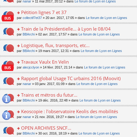
u
e
o
par
nanar
» 11 mai 2017, 20:12 » dans
Le forum de Lyon en Lignes
g
e
er
n
s
s
n
e
nt
le
lu
ré
s
s
Pétition lignes 7 et 37
n
m
le
c
a
ult
o
e
pl
o
par
collectif7et37
» 20 avr. 2017, 17:05 » dans
Le forum de Lyon en Lignes
e
g
er
n
s
u
n
nt
e
le
lu
s
s
s
Train de la Présidentielle... à Lyon le 08/04
n
m
le
a
ré
ult
o
e
pl
o
par
BBArchi
» 02 avr. 2017, 17:57 » dans
Le forum de Lyon en Lignes
g
c
er
n
s
u
n
e
e
le
lu
s
s
s
Logistique, flux, transports, etc...
n
nt
m
le
a
ré
ult
o
e
pl
o
par
BBArchi
» 19 mars 2017, 12:31 » dans
Le forum de Lyon en Lignes
g
c
er
n
s
u
n
e
e
le
lu
s
s
s
Travaux Vaulx En Velin
n
nt
m
le
a
ré
ult
o
e
pl
o
par
alecjcclyon
» 14 févr. 2017, 21:14 » dans
Le forum de Lyon en Lignes
g
c
er
n
s
u
n
e
e
le
lu
s
s
s
Rapport global Usage TC urbains 2016 (Moovit)
n
nt
m
le
a
ré
ult
o
e
pl
o
par
nanar
» 03 janv. 2017, 01:09 » dans
Le forum de Lyon en Lignes
g
c
er
n
s
u
n
e
e
le
lu
s
s
s
Trains et métros du futur...
n
nt
m
le
a
ré
ult
o
e
pl
o
par
BBArchi
» 19 déc. 2016, 22:48 » dans
Le forum de Lyon en Lignes
g
c
er
n
s
u
n
e
e
le
lu
s
s
s
Keoscopie : l'observatoire Keolis des mobilités
n
nt
m
le
a
ré
ult
o
e
pl
o
par
nanar
» 21 nov. 2016, 19:27 » dans
Le forum de Lyon en Lignes
g
c
er
n
s
u
n
e
e
le
lu
s
s
s
OPEN ARCHIVES SNCF...
n
nt
m
le
a
ré
ult
o
e
pl
o
par
BBArchi
» 30 oct. 2016, 18:19 » dans
Le forum de Lyon en Lignes
g
c
er
n