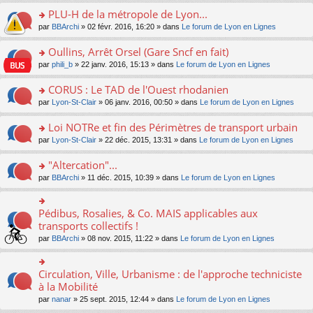
s
le
nt
g
s
s
PLU-H de la métropole de Lyon...
ré
pl
e
s
ult
c
u
n
o
par
BBArchi
» 02 févr. 2016, 16:20 » dans
Le forum de Lyon en Lignes
a
er
e
s
o
n
g
le
nt
ré
n
s
Oullins, Arrêt Orsel (Gare Sncf en fait)
e
m
c
lu
ult
n
e
o
par
phili_b
» 22 janv. 2016, 15:13 » dans
Le forum de Lyon en Lignes
e
le
er
o
s
n
nt
pl
le
n
s
s
CORUS : Le TAD de l'Ouest rhodanien
u
m
lu
a
ult
s
e
o
par
Lyon-St-Clair
» 06 janv. 2016, 00:50 » dans
Le forum de Lyon en Lignes
le
g
er
ré
s
n
pl
e
le
c
s
s
u
Loi NOTRe et fin des Périmètres de transport urbain
n
m
e
a
ult
s
o
e
o
par
Lyon-St-Clair
» 22 déc. 2015, 13:31 » dans
Le forum de Lyon en Lignes
nt
g
er
ré
n
s
n
e
le
c
lu
s
s
"Altercation"...
n
m
e
le
a
ult
o
e
nt
pl
o
par
BBArchi
» 11 déc. 2015, 10:39 » dans
Le forum de Lyon en Lignes
g
er
n
s
u
n
e
le
lu
s
s
s
n
m
le
a
ré
ult
Pédibus, Rosalies, & Co. MAIS applicables aux
o
o
e
pl
g
c
er
n
n
transports collectifs !
s
u
e
e
le
lu
s
s
s
n
par
BBArchi
» 08 nov. 2015, 11:22 » dans
Le forum de Lyon en Lignes
nt
m
le
ult
a
ré
o
e
pl
er
g
c
n
s
u
le
e
e
lu
Circulation, Ville, Urbanisme : de l'approche techniciste
s
o
s
m
n
nt
le
a
n
à la Mobilité
ré
e
o
pl
g
s
c
s
n
par
nanar
» 25 sept. 2015, 12:44 » dans
Le forum de Lyon en Lignes
u
e
ult
e
s
lu
s