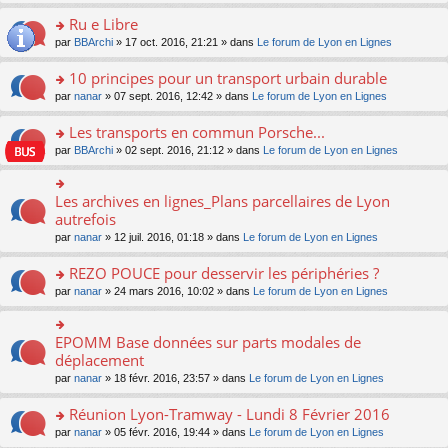
s
u
n
e
e
le
lu
s
s
s
Ru e Libre
n
nt
m
le
a
ré
ult
o
e
pl
o
par
BBArchi
» 17 oct. 2016, 21:21 » dans
Le forum de Lyon en Lignes
g
c
er
n
s
u
n
e
e
le
lu
s
s
s
10 principes pour un transport urbain durable
n
nt
m
le
a
ré
ult
o
e
pl
o
par
nanar
» 07 sept. 2016, 12:42 » dans
Le forum de Lyon en Lignes
g
c
er
n
s
u
n
e
e
le
lu
s
s
s
Les transports en commun Porsche...
n
nt
m
le
a
ré
ult
o
e
pl
o
par
BBArchi
» 02 sept. 2016, 21:12 » dans
Le forum de Lyon en Lignes
g
c
er
n
s
u
n
e
e
le
lu
s
s
s
n
nt
m
le
a
ré
ult
Les archives en lignes_Plans parcellaires de Lyon
o
o
e
pl
g
c
er
n
n
autrefois
s
u
e
e
le
lu
s
s
s
n
par
nanar
» 12 juil. 2016, 01:18 » dans
Le forum de Lyon en Lignes
nt
m
le
ult
a
ré
o
e
pl
er
g
c
n
REZO POUCE pour desservir les périphéries ?
s
u
le
e
e
lu
s
s
m
n
o
par
nanar
» 24 mars 2016, 10:02 » dans
Le forum de Lyon en Lignes
nt
le
a
ré
e
o
n
pl
g
c
s
n
s
u
e
e
s
lu
ult
EPOMM Base données sur parts modales de
o
s
n
nt
a
le
er
n
déplacement
ré
o
g
pl
le
s
c
n
par
nanar
» 18 févr. 2016, 23:57 » dans
Le forum de Lyon en Lignes
e
u
m
ult
e
lu
n
s
e
er
nt
le
o
Réunion Lyon-Tramway - Lundi 8 Février 2016
ré
s
le
pl
n
c
s
m
o
par
nanar
» 05 févr. 2016, 19:44 » dans
Le forum de Lyon en Lignes
u
lu
e
a
e
n