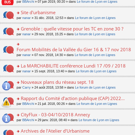
e
pl
o
par
BBArchi
» 07 juin 2019, 00:20 » dans
Le forum de Lyon en Lignes
e
g
er
n
s
u
n
nt
e
le
lu
s
s
s
Site d'urbanisme
n
m
le
a
ré
ult
o
e
pl
o
par
nanar
» 31 déc. 2018, 12:53 » dans
Le forum de Lyon en Lignes
g
c
er
n
s
u
n
e
e
le
lu
s
s
s
Grenoble : quelle vitesse pour les TC en zone 30 ?
n
nt
m
le
a
ré
ult
o
e
pl
o
par
nanar
» 29 nov. 2018, 15:25 » dans
Le forum de Lyon en Lignes
g
c
er
n
s
u
n
e
e
le
lu
s
s
s
n
nt
m
le
a
ré
ult
Forum Mobilités de la Vallée du Gier 16 & 17 nov 2018
o
o
e
pl
g
c
er
n
n
s
u
par
nanar
» 07 nov. 2018, 14:30 » dans
Le forum de Lyon en Lignes
e
e
le
lu
s
s
s
n
nt
m
le
ult
a
ré
La MARCHABILITE conférence Lundi 17 /09 / 2018
o
e
pl
er
g
c
n
s
u
o
par
nanar
» 15 sept. 2018, 13:40 » dans
Le forum de Lyon en Lignes
le
e
e
lu
s
s
n
m
n
nt
le
a
ré
s
e
Nouveaux plans du réseau sept. 18
o
pl
g
c
ult
s
n
u
o
par
Carry
» 24 août 2018, 13:58 » dans
Le forum de Lyon en Lignes
e
e
er
s
lu
s
n
n
nt
le
a
le
ré
s
Rapport du Comité d’action publique (CAP) 2022...
o
m
g
pl
c
ult
n
e
e
u
o
par
BBArchi
» 21 juil. 2018, 00:26 » dans
Le forum de Lyon en Lignes
e
er
lu
s
n
s
n
nt
le
le
s
o
ré
s
CityFlux - 03-04/10/2018 Annecy
m
pl
a
n
c
ult
e
u
o
par
BBArchi
» 29 janv. 2018, 08:40 » dans
Le forum de Lyon en Lignes
g
lu
e
er
s
s
n
e
le
nt
le
s
ré
s
Archives de l'Atelier d'Urbanisme
n
pl
m
a
c
ult
o