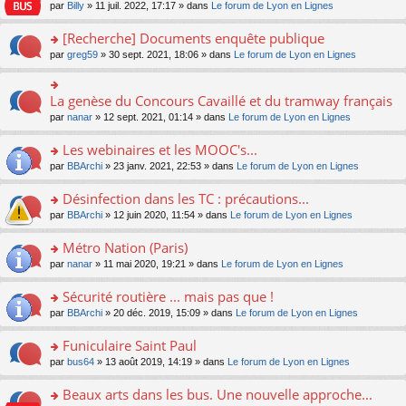
n
n
s
par
Billy
» 11 juil. 2022, 17:17 » dans
Le forum de Lyon en Lignes
e
le
c
lu
s
s
n
m
e
le
ult
a
[Recherche] Documents enquête publique
o
e
nt
pl
er
g
n
s
u
o
par
greg59
» 30 sept. 2021, 18:06 » dans
Le forum de Lyon en Lignes
le
e
lu
s
s
n
m
n
le
a
ré
s
e
o
pl
g
c
ult
s
La genèse du Concours Cavaillé et du tramway français
n
o
u
e
e
er
s
lu
n
s
par
nanar
» 12 sept. 2021, 01:14 » dans
Le forum de Lyon en Lignes
n
nt
le
a
le
s
ré
o
m
g
pl
ult
c
Les webinaires et les MOOC's...
n
e
e
u
er
e
lu
s
n
s
o
par
BBArchi
» 23 janv. 2021, 22:53 » dans
Le forum de Lyon en Lignes
le
nt
le
s
o
ré
n
m
pl
a
n
c
s
e
Désinfection dans les TC : précautions...
u
g
lu
e
ult
s
s
o
par
BBArchi
» 12 juin 2020, 11:54 » dans
Le forum de Lyon en Lignes
e
le
nt
er
s
ré
n
n
pl
le
a
c
s
Métro Nation (Paris)
o
u
m
g
e
ult
n
s
e
e
o
par
nanar
» 11 mai 2020, 19:21 » dans
Le forum de Lyon en Lignes
nt
er
lu
ré
s
n
n
le
le
c
s
o
s
Sécurité routière ... mais pas que !
m
pl
e
a
n
ult
e
u
o
par
BBArchi
» 20 déc. 2019, 15:09 » dans
Le forum de Lyon en Lignes
nt
g
lu
er
s
s
n
e
le
le
s
ré
s
Funiculaire Saint Paul
n
pl
m
a
c
ult
o
u
e
o
par
bus64
» 13 août 2019, 14:19 » dans
Le forum de Lyon en Lignes
g
e
er
n
s
s
n
e
nt
le
lu
ré
s
s
Beaux arts dans les bus. Une nouvelle approche...
n
m
le
c
a
ult
o