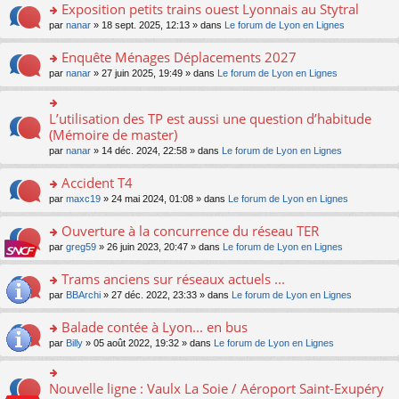
s
Exposition petits trains ouest Lyonnais au Stytral
ult
o
par
nanar
» 18 sept. 2025, 12:13 » dans
Le forum de Lyon en Lignes
er
n
le
s
Enquête Ménages Déplacements 2027
m
ult
e
o
par
nanar
» 27 juin 2025, 19:49 » dans
Le forum de Lyon en Lignes
er
s
n
le
s
s
m
a
ult
L’utilisation des TP est aussi une question d’habitude
o
e
g
er
n
(Mémoire de master)
s
e
le
s
s
n
par
nanar
» 14 déc. 2024, 22:58 » dans
Le forum de Lyon en Lignes
m
ult
a
o
e
er
g
n
Accident T4
s
le
e
lu
s
m
n
o
par
maxc19
» 24 mai 2024, 01:08 » dans
Le forum de Lyon en Lignes
le
a
e
o
n
pl
g
s
n
s
Ouverture à la concurrence du réseau TER
u
e
s
lu
ult
s
n
o
par
greg59
» 26 juin 2023, 20:47 » dans
Le forum de Lyon en Lignes
a
le
er
ré
o
n
g
pl
le
c
n
s
Trams anciens sur réseaux actuels ...
e
u
m
e
lu
ult
n
s
e
o
par
BBArchi
» 27 déc. 2022, 23:33 » dans
Le forum de Lyon en Lignes
nt
le
er
o
ré
s
n
pl
le
n
c
s
s
Balade contée à Lyon... en bus
u
m
lu
e
a
ult
s
e
o
par
Billy
» 05 août 2022, 19:32 » dans
Le forum de Lyon en Lignes
le
nt
g
er
ré
s
n
pl
e
le
c
s
s
u
n
m
e
a
ult
s
Nouvelle ligne : Vaulx La Soie / Aéroport Saint-Exupéry
o
o
e
nt
g
er
ré