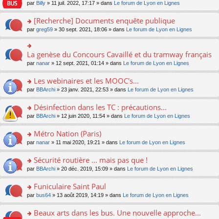
n
n
s
par
Billy
» 11 juil. 2022, 17:17 » dans
Le forum de Lyon en Lignes
e
le
c
lu
s
s
n
m
e
le
ult
a
[Recherche] Documents enquête publique
o
e
nt
pl
er
g
n
s
u
o
par
greg59
» 30 sept. 2021, 18:06 » dans
Le forum de Lyon en Lignes
le
e
lu
s
s
n
m
n
le
a
ré
s
e
o
pl
g
c
ult
s
La genèse du Concours Cavaillé et du tramway français
n
o
u
e
e
er
s
lu
n
s
par
nanar
» 12 sept. 2021, 01:14 » dans
Le forum de Lyon en Lignes
n
nt
le
a
le
s
ré
o
m
g
pl
ult
c
Les webinaires et les MOOC's...
n
e
e
u
er
e
lu
s
n
s
o
par
BBArchi
» 23 janv. 2021, 22:53 » dans
Le forum de Lyon en Lignes
le
nt
le
s
o
ré
n
m
pl
a
n
c
s
e
Désinfection dans les TC : précautions...
u
g
lu
e
ult
s
s
o
par
BBArchi
» 12 juin 2020, 11:54 » dans
Le forum de Lyon en Lignes
e
le
nt
er
s
ré
n
n
pl
le
a
c
s
Métro Nation (Paris)
o
u
m
g
e
ult
n
s
e
e
o
par
nanar
» 11 mai 2020, 19:21 » dans
Le forum de Lyon en Lignes
nt
er
lu
ré
s
n
n
le
le
c
s
o
s
Sécurité routière ... mais pas que !
m
pl
e
a
n
ult
e
u
o
par
BBArchi
» 20 déc. 2019, 15:09 » dans
Le forum de Lyon en Lignes
nt
g
lu
er
s
s
n
e
le
le
s
ré
s
Funiculaire Saint Paul
n
pl
m
a
c
ult
o
u
e
o
par
bus64
» 13 août 2019, 14:19 » dans
Le forum de Lyon en Lignes
g
e
er
n
s
s
n
e
nt
le
lu
ré
s
s
Beaux arts dans les bus. Une nouvelle approche...
n
m
le
c
a
ult
o