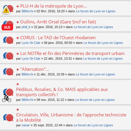
s
le
nt
g
s
s
PLU-H de la métropole de Lyon...
ré
pl
e
s
ult
c
u
n
o
par
BBArchi
» 02 févr. 2016, 16:20 » dans
Le forum de Lyon en Lignes
a
er
e
s
o
n
g
le
nt
ré
n
s
Oullins, Arrêt Orsel (Gare Sncf en fait)
e
m
c
lu
ult
n
e
o
par
phili_b
» 22 janv. 2016, 15:13 » dans
Le forum de Lyon en Lignes
e
le
er
o
s
n
nt
pl
le
n
s
s
CORUS : Le TAD de l'Ouest rhodanien
u
m
lu
a
ult
s
e
o
par
Lyon-St-Clair
» 06 janv. 2016, 00:50 » dans
Le forum de Lyon en Lignes
le
g
er
ré
s
n
pl
e
le
c
s
s
u
Loi NOTRe et fin des Périmètres de transport urbain
n
m
e
a
ult
s
o
e
o
par
Lyon-St-Clair
» 22 déc. 2015, 13:31 » dans
Le forum de Lyon en Lignes
nt
g
er
ré
n
s
n
e
le
c
lu
s
s
"Altercation"...
n
m
e
le
a
ult
o
e
nt
pl
o
par
BBArchi
» 11 déc. 2015, 10:39 » dans
Le forum de Lyon en Lignes
g
er
n
s
u
n
e
le
lu
s
s
s
n
m
le
a
ré
ult
Pédibus, Rosalies, & Co. MAIS applicables aux
o
o
e
pl
g
c
er
n
n
transports collectifs !
s
u
e
e
le
lu
s
s
s
n
par
BBArchi
» 08 nov. 2015, 11:22 » dans
Le forum de Lyon en Lignes
nt
m
le
ult
a
ré
o
e
pl
er
g
c
n
s
u
le
e
e
lu
Circulation, Ville, Urbanisme : de l'approche techniciste
s
o
s
m
n
nt
le
a
n
à la Mobilité
ré
e
o
pl
g
s
c
s
n
par
nanar
» 25 sept. 2015, 12:44 » dans
Le forum de Lyon en Lignes
u
e
ult
e
s
lu
s