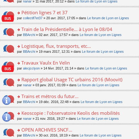
u
e
o
par
nanar
» 11 mai 2017, 20:12 » dans
Le forum de Lyon en Lignes
g
e
er
n
s
s
n
e
nt
le
lu
ré
s
s
Pétition lignes 7 et 37
n
m
le
c
a
ult
o
e
pl
o
par
collectif7et37
» 20 avr. 2017, 17:05 » dans
Le forum de Lyon en Lignes
e
g
er
n
s
u
n
nt
e
le
lu
s
s
s
Train de la Présidentielle... à Lyon le 08/04
n
m
le
a
ré
ult
o
e
pl
o
par
BBArchi
» 02 avr. 2017, 17:57 » dans
Le forum de Lyon en Lignes
g
c
er
n
s
u
n
e
e
le
lu
s
s
s
Logistique, flux, transports, etc...
n
nt
m
le
a
ré
ult
o
e
pl
o
par
BBArchi
» 19 mars 2017, 12:31 » dans
Le forum de Lyon en Lignes
g
c
er
n
s
u
n
e
e
le
lu
s
s
s
Travaux Vaulx En Velin
n
nt
m
le
a
ré
ult
o
e
pl
o
par
alecjcclyon
» 14 févr. 2017, 21:14 » dans
Le forum de Lyon en Lignes
g
c
er
n
s
u
n
e
e
le
lu
s
s
s
Rapport global Usage TC urbains 2016 (Moovit)
n
nt
m
le
a
ré
ult
o
e
pl
o
par
nanar
» 03 janv. 2017, 01:09 » dans
Le forum de Lyon en Lignes
g
c
er
n
s
u
n
e
e
le
lu
s
s
s
Trains et métros du futur...
n
nt
m
le
a
ré
ult
o
e
pl
o
par
BBArchi
» 19 déc. 2016, 22:48 » dans
Le forum de Lyon en Lignes
g
c
er
n
s
u
n
e
e
le
lu
s
s
s
Keoscopie : l'observatoire Keolis des mobilités
n
nt
m
le
a
ré
ult
o
e
pl
o
par
nanar
» 21 nov. 2016, 19:27 » dans
Le forum de Lyon en Lignes
g
c
er
n
s
u
n
e
e
le
lu
s
s
s
OPEN ARCHIVES SNCF...
n
nt
m
le
a
ré
ult
o
e
pl
o
par
BBArchi
» 30 oct. 2016, 18:19 » dans
Le forum de Lyon en Lignes
g
c
er
n