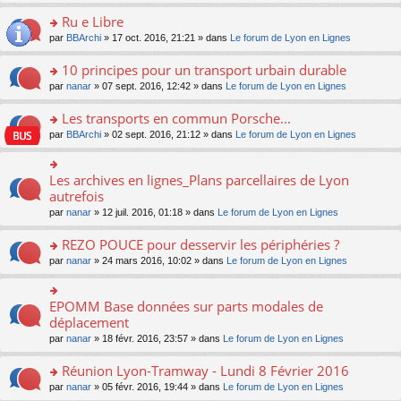
s
u
n
e
e
le
lu
s
s
s
Ru e Libre
n
nt
m
le
a
ré
ult
o
e
pl
o
par
BBArchi
» 17 oct. 2016, 21:21 » dans
Le forum de Lyon en Lignes
g
c
er
n
s
u
n
e
e
le
lu
s
s
s
10 principes pour un transport urbain durable
n
nt
m
le
a
ré
ult
o
e
pl
o
par
nanar
» 07 sept. 2016, 12:42 » dans
Le forum de Lyon en Lignes
g
c
er
n
s
u
n
e
e
le
lu
s
s
s
Les transports en commun Porsche...
n
nt
m
le
a
ré
ult
o
e
pl
o
par
BBArchi
» 02 sept. 2016, 21:12 » dans
Le forum de Lyon en Lignes
g
c
er
n
s
u
n
e
e
le
lu
s
s
s
n
nt
m
le
a
ré
ult
Les archives en lignes_Plans parcellaires de Lyon
o
o
e
pl
g
c
er
n
n
autrefois
s
u
e
e
le
lu
s
s
s
n
par
nanar
» 12 juil. 2016, 01:18 » dans
Le forum de Lyon en Lignes
nt
m
le
ult
a
ré
o
e
pl
er
g
c
n
REZO POUCE pour desservir les périphéries ?
s
u
le
e
e
lu
s
s
m
n
o
par
nanar
» 24 mars 2016, 10:02 » dans
Le forum de Lyon en Lignes
nt
le
a
ré
e
o
n
pl
g
c
s
n
s
u
e
e
s
lu
ult
EPOMM Base données sur parts modales de
o
s
n
nt
a
le
er
n
déplacement
ré
o
g
pl
le
s
c
n
par
nanar
» 18 févr. 2016, 23:57 » dans
Le forum de Lyon en Lignes
e
u
m
ult
e
lu
n
s
e
er
nt
le
o
Réunion Lyon-Tramway - Lundi 8 Février 2016
ré
s
le
pl
n
c
s
m
o
par
nanar
» 05 févr. 2016, 19:44 » dans
Le forum de Lyon en Lignes
u
lu
e
a
e
n