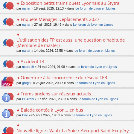
s
Exposition petits trains ouest Lyonnais au Stytral
ult
o
par
nanar
» 18 sept. 2025, 12:13 » dans
Le forum de Lyon en Lignes
er
n
le
s
Enquête Ménages Déplacements 2027
m
ult
e
o
par
nanar
» 27 juin 2025, 19:49 » dans
Le forum de Lyon en Lignes
er
s
n
le
s
s
m
a
ult
L’utilisation des TP est aussi une question d’habitude
o
e
g
er
n
(Mémoire de master)
s
e
le
s
s
n
par
nanar
» 14 déc. 2024, 22:58 » dans
Le forum de Lyon en Lignes
m
ult
a
o
e
er
g
n
Accident T4
s
le
e
lu
s
m
n
o
par
maxc19
» 24 mai 2024, 01:08 » dans
Le forum de Lyon en Lignes
le
a
e
o
n
pl
g
s
n
s
Ouverture à la concurrence du réseau TER
u
e
s
lu
ult
s
n
o
par
greg59
» 26 juin 2023, 20:47 » dans
Le forum de Lyon en Lignes
a
le
er
ré
o
n
g
pl
le
c
n
s
Trams anciens sur réseaux actuels ...
e
u
m
e
lu
ult
n
s
e
o
par
BBArchi
» 27 déc. 2022, 23:33 » dans
Le forum de Lyon en Lignes
nt
le
er
o
ré
s
n
pl
le
n
c
s
s
Balade contée à Lyon... en bus
u
m
lu
e
a
ult
s
e
o
par
Billy
» 05 août 2022, 19:32 » dans
Le forum de Lyon en Lignes
le
nt
g
er
ré
s
n
pl
e
le
c
s
s
u
n
m
e
a
ult
s
Nouvelle ligne : Vaulx La Soie / Aéroport Saint-Exupéry
o
o
e
nt
g
er
ré