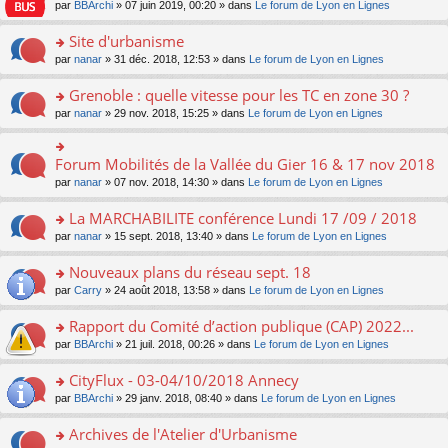
e
pl
o
par
BBArchi
» 07 juin 2019, 00:20 » dans
Le forum de Lyon en Lignes
e
g
er
n
s
u
n
nt
e
le
lu
s
s
s
Site d'urbanisme
n
m
le
a
ré
ult
o
e
pl
o
par
nanar
» 31 déc. 2018, 12:53 » dans
Le forum de Lyon en Lignes
g
c
er
n
s
u
n
e
e
le
lu
s
s
s
Grenoble : quelle vitesse pour les TC en zone 30 ?
n
nt
m
le
a
ré
ult
o
e
pl
o
par
nanar
» 29 nov. 2018, 15:25 » dans
Le forum de Lyon en Lignes
g
c
er
n
s
u
n
e
e
le
lu
s
s
s
n
nt
m
le
a
ré
ult
Forum Mobilités de la Vallée du Gier 16 & 17 nov 2018
o
o
e
pl
g
c
er
n
n
s
u
par
nanar
» 07 nov. 2018, 14:30 » dans
Le forum de Lyon en Lignes
e
e
le
lu
s
s
s
n
nt
m
le
ult
a
ré
La MARCHABILITE conférence Lundi 17 /09 / 2018
o
e
pl
er
g
c
n
s
u
o
par
nanar
» 15 sept. 2018, 13:40 » dans
Le forum de Lyon en Lignes
le
e
e
lu
s
s
n
m
n
nt
le
a
ré
s
e
Nouveaux plans du réseau sept. 18
o
pl
g
c
ult
s
n
u
o
par
Carry
» 24 août 2018, 13:58 » dans
Le forum de Lyon en Lignes
e
e
er
s
lu
s
n
n
nt
le
a
le
ré
s
Rapport du Comité d’action publique (CAP) 2022...
o
m
g
pl
c
ult
n
e
e
u
o
par
BBArchi
» 21 juil. 2018, 00:26 » dans
Le forum de Lyon en Lignes
e
er
lu
s
n
s
n
nt
le
le
s
o
ré
s
CityFlux - 03-04/10/2018 Annecy
m
pl
a
n
c
ult
e
u
o
par
BBArchi
» 29 janv. 2018, 08:40 » dans
Le forum de Lyon en Lignes
g
lu
e
er
s
s
n
e
le
nt
le
s
ré
s
Archives de l'Atelier d'Urbanisme
n
pl
m
a
c
ult
o