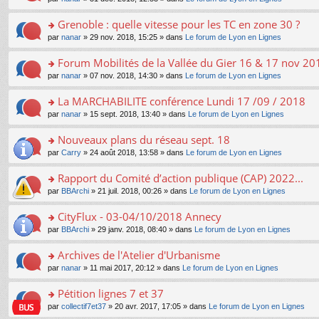
g
c
er
n
s
u
n
e
e
le
lu
s
s
s
Grenoble : quelle vitesse pour les TC en zone 30 ?
n
nt
m
le
a
ré
ult
o
e
pl
o
par
nanar
» 29 nov. 2018, 15:25 » dans
Le forum de Lyon en Lignes
g
c
er
n
s
u
n
e
e
le
lu
s
s
s
Forum Mobilités de la Vallée du Gier 16 & 17 nov 20
n
nt
m
le
a
ré
ult
o
e
pl
o
par
nanar
» 07 nov. 2018, 14:30 » dans
Le forum de Lyon en Lignes
g
c
er
n
s
u
n
e
e
le
lu
s
s
s
La MARCHABILITE conférence Lundi 17 /09 / 2018
n
nt
m
le
a
ré
ult
o
e
pl
o
par
nanar
» 15 sept. 2018, 13:40 » dans
Le forum de Lyon en Lignes
g
c
er
n
s
u
n
e
e
le
lu
s
s
s
Nouveaux plans du réseau sept. 18
n
nt
m
le
a
ré
ult
o
e
pl
o
par
Carry
» 24 août 2018, 13:58 » dans
Le forum de Lyon en Lignes
g
c
er
n
s
u
n
e
e
le
lu
s
s
s
Rapport du Comité d’action publique (CAP) 2022...
n
nt
m
le
a
ré
ult
o
e
pl
o
par
BBArchi
» 21 juil. 2018, 00:26 » dans
Le forum de Lyon en Lignes
g
c
er
n
s
u
n
e
e
le
lu
s
s
s
CityFlux - 03-04/10/2018 Annecy
n
nt
m
le
a
ré
ult
o
e
pl
o
par
BBArchi
» 29 janv. 2018, 08:40 » dans
Le forum de Lyon en Lignes
g
c
er
n
s
u
n
e
e
le
lu
s
s
s
Archives de l'Atelier d'Urbanisme
n
nt
m
le
a
ré
ult
o
e
pl
o
par
nanar
» 11 mai 2017, 20:12 » dans
Le forum de Lyon en Lignes
g
c
er
n
s
u
n
e
e
le
lu
s
s
s
Pétition lignes 7 et 37
n
nt
m
le
a
ré
ult
o
e
pl
o
par
collectif7et37
» 20 avr. 2017, 17:05 » dans
Le forum de Lyon en Lignes
g
c
er
n
s
u
n