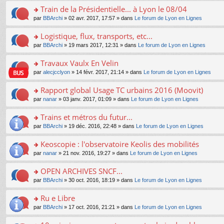
e
e
le
lu
s
s
s
Train de la Présidentielle... à Lyon le 08/04
n
nt
m
le
a
ré
ult
o
e
pl
o
par
BBArchi
» 02 avr. 2017, 17:57 » dans
Le forum de Lyon en Lignes
g
c
er
n
s
u
n
e
e
le
lu
s
s
s
Logistique, flux, transports, etc...
n
nt
m
le
a
ré
ult
o
e
pl
o
par
BBArchi
» 19 mars 2017, 12:31 » dans
Le forum de Lyon en Lignes
g
c
er
n
s
u
n
e
e
le
lu
s
s
s
Travaux Vaulx En Velin
n
nt
m
le
a
ré
ult
o
e
pl
o
par
alecjcclyon
» 14 févr. 2017, 21:14 » dans
Le forum de Lyon en Lignes
g
c
er
n
s
u
n
e
e
le
lu
s
s
s
Rapport global Usage TC urbains 2016 (Moovit)
n
nt
m
le
a
ré
ult
o
e
pl
o
par
nanar
» 03 janv. 2017, 01:09 » dans
Le forum de Lyon en Lignes
g
c
er
n
s
u
n
e
e
le
lu
s
s
s
Trains et métros du futur...
n
nt
m
le
a
ré
ult
o
e
pl
o
par
BBArchi
» 19 déc. 2016, 22:48 » dans
Le forum de Lyon en Lignes
g
c
er
n
s
u
n
e
e
le
lu
s
s
s
Keoscopie : l'observatoire Keolis des mobilités
n
nt
m
le
a
ré
ult
o
e
pl
o
par
nanar
» 21 nov. 2016, 19:27 » dans
Le forum de Lyon en Lignes
g
c
er
n
s
u
n
e
e
le
lu
s
s
s
OPEN ARCHIVES SNCF...
n
nt
m
le
a
ré
ult
o
e
pl
o
par
BBArchi
» 30 oct. 2016, 18:19 » dans
Le forum de Lyon en Lignes
g
c
er
n
s
u
n
e
e
le
lu
s
s
s
Ru e Libre
n
nt
m
le
a
ré
ult
o
e
pl
o
par
BBArchi
» 17 oct. 2016, 21:21 » dans
Le forum de Lyon en Lignes
g
c
er
n
s
u
n
e
e
le
lu
s
s
s
n