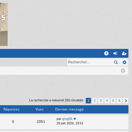
R
A
on
ns
Q
ne
cri
xi
pti
on
on
La recherche a retourné 255 résultats
1
2
3
4
5
6
Réponses
Vues
Dernier message
par
greg59
C
0
2051
29 juin 2026, 19:51
o
n