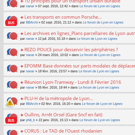
10 principes pour un transport urbain durable
nt
m
le
a
ré
ult
o
e
pl
o
par
nanar
» 07 sept. 2016, 12:42 » dans
Le forum de Lyon en Lignes
g
c
er
n
s
u
n
e
e
le
lu
s
s
s
Les transports en commun Porsche...
n
nt
m
le
a
ré
ult
o
e
pl
o
par
BBArchi
» 02 sept. 2016, 21:12 » dans
Le forum de Lyon en Lignes
g
c
er
n
s
u
n
e
e
le
lu
s
s
s
Les archives en lignes_Plans parcellaires de Lyon autr
n
nt
m
le
a
ré
ult
o
e
pl
o
par
nanar
» 12 juil. 2016, 01:18 » dans
Le forum de Lyon en Lignes
g
c
er
n
s
u
n
e
e
le
lu
s
s
s
REZO POUCE pour desservir les périphéries ?
n
nt
m
le
a
ré
ult
o
e
pl
o
par
nanar
» 24 mars 2016, 10:02 » dans
Le forum de Lyon en Lignes
g
c
er
n
s
u
n
e
e
le
lu
s
s
s
EPOMM Base données sur parts modales de déplac
n
nt
m
le
a
ré
ult
o
e
pl
o
par
nanar
» 18 févr. 2016, 23:57 » dans
Le forum de Lyon en Lignes
g
c
er
n
s
u
n
e
e
le
lu
s
s
s
Réunion Lyon-Tramway - Lundi 8 Février 2016
n
nt
m
le
a
ré
ult
o
e
pl
o
par
nanar
» 05 févr. 2016, 19:44 » dans
Le forum de Lyon en Lignes
g
c
er
n
s
u
n
e
e
le
lu
s
s
s
PLU-H de la métropole de Lyon...
n
nt
m
le
a
ré
ult
o
e
pl
o
par
BBArchi
» 02 févr. 2016, 16:20 » dans
Le forum de Lyon en Lignes
g
c
er
n
s
u
n
e
e
le
lu
s
s
s
Oullins, Arrêt Orsel (Gare Sncf en fait)
n
nt
m
le
a
ré
ult
o
e
pl
o
par
phili_b
» 22 janv. 2016, 15:13 » dans
Le forum de Lyon en Lignes
g
c
er
n
s
u
n
e
e
le
lu
s
s
s
CORUS : Le TAD de l'Ouest rhodanien
n
nt
m
le
a
ré
ult
o