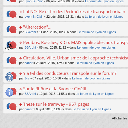
e
pl
o
par
Lyon-St-Clair
» 06 janv. 2016, 00:50 » dans
Le forum de Lyon en Lignes
g
c
er
n
s
u
n
e
e
le
lu
s
s
s
Loi NOTRe et fin des Périmètres de transport urbain
n
nt
m
le
a
ré
ult
o
e
pl
o
par
Lyon-St-Clair
» 22 déc. 2015, 13:31 » dans
Le forum de Lyon en Lignes
g
c
er
n
s
u
n
e
e
le
lu
s
s
s
"Altercation"...
n
nt
m
le
a
ré
ult
o
e
pl
o
par
BBArchi
» 11 déc. 2015, 10:39 » dans
Le forum de Lyon en Lignes
g
c
er
n
s
u
n
e
e
le
lu
s
s
s
Pédibus, Rosalies, & Co. MAIS applicables aux transpor
n
nt
m
le
a
ré
ult
o
e
pl
o
par
BBArchi
» 08 nov. 2015, 11:22 » dans
Le forum de Lyon en Lignes
g
c
er
n
s
u
n
e
e
le
lu
s
s
s
Circulation, Ville, Urbanisme : de l'approche technicis
n
nt
m
le
a
ré
ult
o
e
pl
o
par
nanar
» 25 sept. 2015, 12:44 » dans
Le forum de Lyon en Lignes
g
c
er
n
s
u
n
e
e
le
lu
s
s
s
Y a t-il des conducteurs Transpole sur le forum?
n
nt
m
le
a
ré
ult
o
e
pl
o
par
J-s
» 07 sept. 2015, 15:56 » dans
Le forum de Lyon en Lignes
g
c
er
n
s
u
n
e
e
le
lu
s
s
s
Sur le Rhône et la Saone : Cinéfil
n
nt
m
le
a
ré
ult
o
e
pl
o
par
BBArchi
» 12 juil. 2015, 11:55 » dans
Le forum de Lyon en Lignes
g
c
er
n
s
u
n
e
e
le
lu
s
s
s
Thèse sur le tramway - 967 pages
n
nt
m
le
a
ré
ult
o
e
pl
o
par
nanar
» 05 juil. 2015, 11:05 » dans
Le forum de Lyon en Lignes
g
c
er
n
s
u
n
e
e
le
lu
s
s
s
Afficher le
n
nt
m
le
a
ré
ult
o
e
pl
g
c
er
n