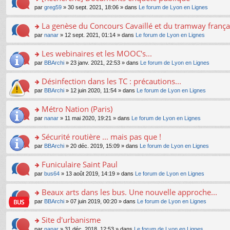
a
ré
ult
o
e
pl
o
par
greg59
» 30 sept. 2021, 18:06 » dans
Le forum de Lyon en Lignes
g
c
er
n
s
u
n
e
e
le
lu
s
s
s
La genèse du Concours Cavaillé et du tramway frança
n
nt
m
le
a
ré
ult
o
e
pl
o
par
nanar
» 12 sept. 2021, 01:14 » dans
Le forum de Lyon en Lignes
g
c
er
n
s
u
n
e
e
le
lu
s
s
s
Les webinaires et les MOOC's...
n
nt
m
le
a
ré
ult
o
e
pl
o
par
BBArchi
» 23 janv. 2021, 22:53 » dans
Le forum de Lyon en Lignes
g
c
er
n
s
u
n
e
e
le
lu
s
s
s
Désinfection dans les TC : précautions...
n
nt
m
le
a
ré
ult
o
e
pl
o
par
BBArchi
» 12 juin 2020, 11:54 » dans
Le forum de Lyon en Lignes
g
c
er
n
s
u
n
e
e
le
lu
s
s
s
Métro Nation (Paris)
n
nt
m
le
a
ré
ult
o
e
pl
o
par
nanar
» 11 mai 2020, 19:21 » dans
Le forum de Lyon en Lignes
g
c
er
n
s
u
n
e
e
le
lu
s
s
s
Sécurité routière ... mais pas que !
n
nt
m
le
a
ré
ult
o
e
pl
o
par
BBArchi
» 20 déc. 2019, 15:09 » dans
Le forum de Lyon en Lignes
g
c
er
n
s
u
n
e
e
le
lu
s
s
s
Funiculaire Saint Paul
n
nt
m
le
a
ré
ult
o
e
pl
o
par
bus64
» 13 août 2019, 14:19 » dans
Le forum de Lyon en Lignes
g
c
er
n
s
u
n
e
e
le
lu
s
s
s
Beaux arts dans les bus. Une nouvelle approche...
n
nt
m
le
a
ré
ult
o
e
pl
o
par
BBArchi
» 07 juin 2019, 00:20 » dans
Le forum de Lyon en Lignes
g
c
er
n
s
u
n
e
e
le
lu
s
s
s
Site d'urbanisme
n
nt
m
le
a
ré
ult
o
e
pl
o
par
nanar
» 31 déc. 2018, 12:53 » dans
Le forum de Lyon en Lignes