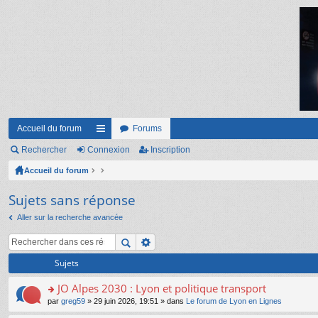
Accueil du forum
Forums
Rechercher
Connexion
ac
Inscription
Accueil du forum
co
ur
Sujets sans réponse
ci
Aller sur la recherche avancée
s
Sujets
JO Alpes 2030 : Lyon et politique transport
o
par
greg59
» 29 juin 2026, 19:51 » dans
Le forum de Lyon en Lignes
n