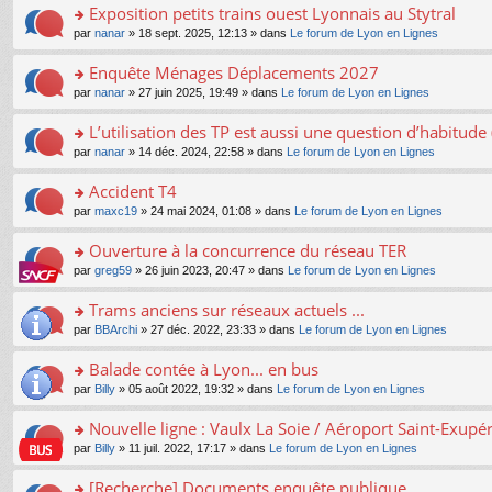
s
Exposition petits trains ouest Lyonnais au Stytral
ult
o
par
nanar
» 18 sept. 2025, 12:13 » dans
Le forum de Lyon en Lignes
er
n
le
s
Enquête Ménages Déplacements 2027
m
ult
e
o
par
nanar
» 27 juin 2025, 19:49 » dans
Le forum de Lyon en Lignes
er
s
n
le
s
s
L’utilisation des TP est aussi une question d’habitud
m
a
ult
e
o
par
nanar
» 14 déc. 2024, 22:58 » dans
Le forum de Lyon en Lignes
g
er
s
n
e
le
s
s
Accident T4
n
m
a
ult
o
e
o
par
maxc19
» 24 mai 2024, 01:08 » dans
Le forum de Lyon en Lignes
g
er
n
s
n
e
le
lu
s
s
Ouverture à la concurrence du réseau TER
n
m
le
a
ult
o
e
pl
o
par
greg59
» 26 juin 2023, 20:47 » dans
Le forum de Lyon en Lignes
g
er
n
s
u
n
e
le
lu
s
s
s
Trams anciens sur réseaux actuels ...
n
m
le
a
ré
ult
o
e
pl
o
par
BBArchi
» 27 déc. 2022, 23:33 » dans
Le forum de Lyon en Lignes
g
c
er
n
s
u
n
e
e
le
lu
s
s
s
Balade contée à Lyon... en bus
n
nt
m
le
a
ré
ult
o
e
pl
o
par
Billy
» 05 août 2022, 19:32 » dans
Le forum de Lyon en Lignes
g
c
er
n
s
u
n
e
e
le
lu
s
s
s
Nouvelle ligne : Vaulx La Soie / Aéroport Saint-Exupé
n
nt
m
le
a
ré
ult
o
e
pl
o
par
Billy
» 11 juil. 2022, 17:17 » dans
Le forum de Lyon en Lignes
g
c
er
n
s
u
n
e
e
le
lu
s
s
s
[Recherche] Documents enquête publique
n
nt
m
le