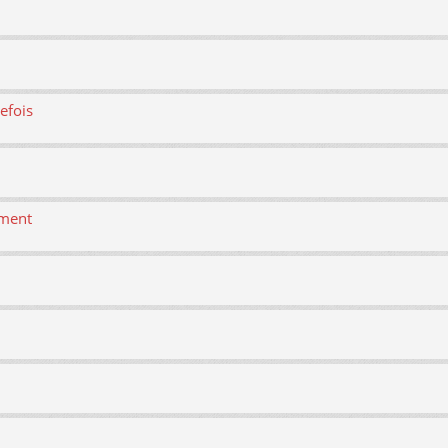
efois
ement