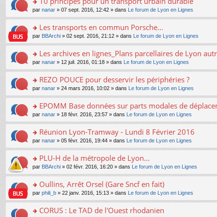
10 principes pour un transport urbain durable
nt
m
le
a
ré
ult
o
e
pl
o
par
nanar
» 07 sept. 2016, 12:42 » dans
Le forum de Lyon en Lignes
g
c
er
n
s
u
n
e
e
le
lu
s
s
s
Les transports en commun Porsche...
n
nt
m
le
a
ré
ult
o
e
pl
o
par
BBArchi
» 02 sept. 2016, 21:12 » dans
Le forum de Lyon en Lignes
g
c
er
n
s
u
n
e
e
le
lu
s
s
s
Les archives en lignes_Plans parcellaires de Lyon autr
n
nt
m
le
a
ré
ult
o
e
pl
o
par
nanar
» 12 juil. 2016, 01:18 » dans
Le forum de Lyon en Lignes
g
c
er
n
s
u
n
e
e
le
lu
s
s
s
REZO POUCE pour desservir les périphéries ?
n
nt
m
le
a
ré
ult
o
e
pl
o
par
nanar
» 24 mars 2016, 10:02 » dans
Le forum de Lyon en Lignes
g
c
er
n
s
u
n
e
e
le
lu
s
s
s
EPOMM Base données sur parts modales de déplac
n
nt
m
le
a
ré
ult
o
e
pl
o
par
nanar
» 18 févr. 2016, 23:57 » dans
Le forum de Lyon en Lignes
g
c
er
n
s
u
n
e
e
le
lu
s
s
s
Réunion Lyon-Tramway - Lundi 8 Février 2016
n
nt
m
le
a
ré
ult
o
e
pl
o
par
nanar
» 05 févr. 2016, 19:44 » dans
Le forum de Lyon en Lignes
g
c
er
n
s
u
n
e
e
le
lu
s
s
s
PLU-H de la métropole de Lyon...
n
nt
m
le
a
ré
ult
o
e
pl
o
par
BBArchi
» 02 févr. 2016, 16:20 » dans
Le forum de Lyon en Lignes
g
c
er
n
s
u
n
e
e
le
lu
s
s
s
Oullins, Arrêt Orsel (Gare Sncf en fait)
n
nt
m
le
a
ré
ult
o
e
pl
o
par
phili_b
» 22 janv. 2016, 15:13 » dans
Le forum de Lyon en Lignes
g
c
er
n
s
u
n
e
e
le
lu
s
s
s
CORUS : Le TAD de l'Ouest rhodanien
n
nt
m
le
a
ré
ult
o