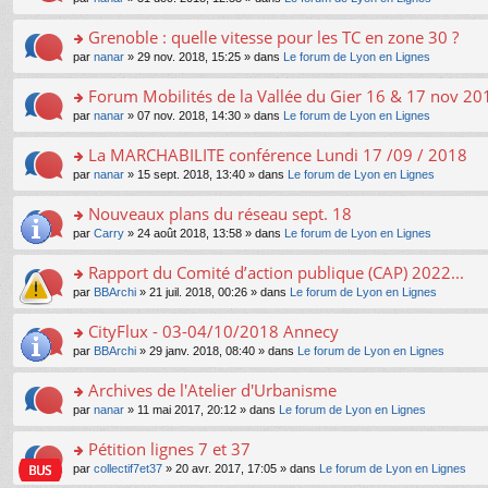
g
c
er
n
s
u
n
e
e
le
lu
s
s
s
Grenoble : quelle vitesse pour les TC en zone 30 ?
n
nt
m
le
a
ré
ult
o
e
pl
o
par
nanar
» 29 nov. 2018, 15:25 » dans
Le forum de Lyon en Lignes
g
c
er
n
s
u
n
e
e
le
lu
s
s
s
Forum Mobilités de la Vallée du Gier 16 & 17 nov 20
n
nt
m
le
a
ré
ult
o
e
pl
o
par
nanar
» 07 nov. 2018, 14:30 » dans
Le forum de Lyon en Lignes
g
c
er
n
s
u
n
e
e
le
lu
s
s
s
La MARCHABILITE conférence Lundi 17 /09 / 2018
n
nt
m
le
a
ré
ult
o
e
pl
o
par
nanar
» 15 sept. 2018, 13:40 » dans
Le forum de Lyon en Lignes
g
c
er
n
s
u
n
e
e
le
lu
s
s
s
Nouveaux plans du réseau sept. 18
n
nt
m
le
a
ré
ult
o
e
pl
o
par
Carry
» 24 août 2018, 13:58 » dans
Le forum de Lyon en Lignes
g
c
er
n
s
u
n
e
e
le
lu
s
s
s
Rapport du Comité d’action publique (CAP) 2022...
n
nt
m
le
a
ré
ult
o
e
pl
o
par
BBArchi
» 21 juil. 2018, 00:26 » dans
Le forum de Lyon en Lignes
g
c
er
n
s
u
n
e
e
le
lu
s
s
s
CityFlux - 03-04/10/2018 Annecy
n
nt
m
le
a
ré
ult
o
e
pl
o
par
BBArchi
» 29 janv. 2018, 08:40 » dans
Le forum de Lyon en Lignes
g
c
er
n
s
u
n
e
e
le
lu
s
s
s
Archives de l'Atelier d'Urbanisme
n
nt
m
le
a
ré
ult
o
e
pl
o
par
nanar
» 11 mai 2017, 20:12 » dans
Le forum de Lyon en Lignes
g
c
er
n
s
u
n
e
e
le
lu
s
s
s
Pétition lignes 7 et 37
n
nt
m
le
a
ré
ult
o
e
pl
o
par
collectif7et37
» 20 avr. 2017, 17:05 » dans
Le forum de Lyon en Lignes
g
c
er
n
s
u
n