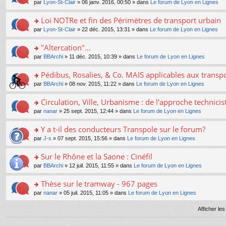
e
pl
o
par
Lyon-St-Clair
» 06 janv. 2016, 00:50 » dans
Le forum de Lyon en Lignes
g
c
er
n
s
u
n
e
e
le
lu
s
s
s
Loi NOTRe et fin des Périmètres de transport urbain
n
nt
m
le
a
ré
ult
o
e
pl
o
par
Lyon-St-Clair
» 22 déc. 2015, 13:31 » dans
Le forum de Lyon en Lignes
g
c
er
n
s
u
n
e
e
le
lu
s
s
s
"Altercation"...
n
nt
m
le
a
ré
ult
o
e
pl
o
par
BBArchi
» 11 déc. 2015, 10:39 » dans
Le forum de Lyon en Lignes
g
c
er
n
s
u
n
e
e
le
lu
s
s
s
Pédibus, Rosalies, & Co. MAIS applicables aux transpor
n
nt
m
le
a
ré
ult
o
e
pl
o
par
BBArchi
» 08 nov. 2015, 11:22 » dans
Le forum de Lyon en Lignes
g
c
er
n
s
u
n
e
e
le
lu
s
s
s
Circulation, Ville, Urbanisme : de l'approche technicis
n
nt
m
le
a
ré
ult
o
e
pl
o
par
nanar
» 25 sept. 2015, 12:44 » dans
Le forum de Lyon en Lignes
g
c
er
n
s
u
n
e
e
le
lu
s
s
s
Y a t-il des conducteurs Transpole sur le forum?
n
nt
m
le
a
ré
ult
o
e
pl
o
par
J-s
» 07 sept. 2015, 15:56 » dans
Le forum de Lyon en Lignes
g
c
er
n
s
u
n
e
e
le
lu
s
s
s
Sur le Rhône et la Saone : Cinéfil
n
nt
m
le
a
ré
ult
o
e
pl
o
par
BBArchi
» 12 juil. 2015, 11:55 » dans
Le forum de Lyon en Lignes
g
c
er
n
s
u
n
e
e
le
lu
s
s
s
Thèse sur le tramway - 967 pages
n
nt
m
le
a
ré
ult
o
e
pl
o
par
nanar
» 05 juil. 2015, 11:05 » dans
Le forum de Lyon en Lignes
g
c
er
n
s
u
n
e
e
le
lu
s
s
s
Afficher le
n
nt
m
le
a
ré
ult
o
e
pl
g
c
er
n