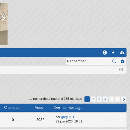
R
A
on
ns
Q
ne
cri
xi
pti
on
on
La recherche a retourné 255 résultats
1
2
3
4
5
6
Réponses
Vues
Dernier message
par
greg59
C
0
2032
29 juin 2026, 19:51
o
n