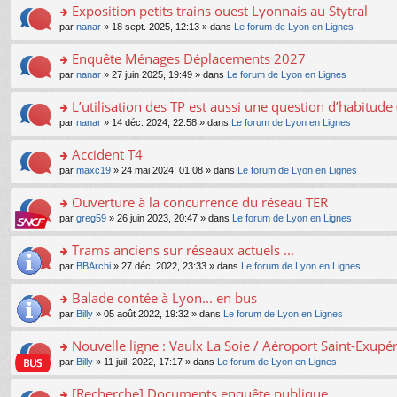
s
Exposition petits trains ouest Lyonnais au Stytral
ult
o
par
nanar
» 18 sept. 2025, 12:13 » dans
Le forum de Lyon en Lignes
er
n
le
s
Enquête Ménages Déplacements 2027
m
ult
e
o
par
nanar
» 27 juin 2025, 19:49 » dans
Le forum de Lyon en Lignes
er
s
n
le
s
s
L’utilisation des TP est aussi une question d’habitud
m
a
ult
e
o
par
nanar
» 14 déc. 2024, 22:58 » dans
Le forum de Lyon en Lignes
g
er
s
n
e
le
s
s
Accident T4
n
m
a
ult
o
e
o
par
maxc19
» 24 mai 2024, 01:08 » dans
Le forum de Lyon en Lignes
g
er
n
s
n
e
le
lu
s
s
Ouverture à la concurrence du réseau TER
n
m
le
a
ult
o
e
pl
o
par
greg59
» 26 juin 2023, 20:47 » dans
Le forum de Lyon en Lignes
g
er
n
s
u
n
e
le
lu
s
s
s
Trams anciens sur réseaux actuels ...
n
m
le
a
ré
ult
o
e
pl
o
par
BBArchi
» 27 déc. 2022, 23:33 » dans
Le forum de Lyon en Lignes
g
c
er
n
s
u
n
e
e
le
lu
s
s
s
Balade contée à Lyon... en bus
n
nt
m
le
a
ré
ult
o
e
pl
o
par
Billy
» 05 août 2022, 19:32 » dans
Le forum de Lyon en Lignes
g
c
er
n
s
u
n
e
e
le
lu
s
s
s
Nouvelle ligne : Vaulx La Soie / Aéroport Saint-Exupé
n
nt
m
le
a
ré
ult
o
e
pl
o
par
Billy
» 11 juil. 2022, 17:17 » dans
Le forum de Lyon en Lignes
g
c
er
n
s
u
n
e
e
le
lu
s
s
s
[Recherche] Documents enquête publique
n
nt
m
le