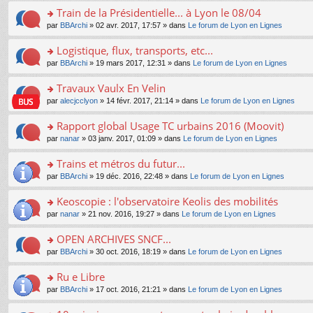
e
e
le
lu
s
s
s
Train de la Présidentielle... à Lyon le 08/04
n
nt
m
le
a
ré
ult
o
e
pl
o
par
BBArchi
» 02 avr. 2017, 17:57 » dans
Le forum de Lyon en Lignes
g
c
er
n
s
u
n
e
e
le
lu
s
s
s
Logistique, flux, transports, etc...
n
nt
m
le
a
ré
ult
o
e
pl
o
par
BBArchi
» 19 mars 2017, 12:31 » dans
Le forum de Lyon en Lignes
g
c
er
n
s
u
n
e
e
le
lu
s
s
s
Travaux Vaulx En Velin
n
nt
m
le
a
ré
ult
o
e
pl
o
par
alecjcclyon
» 14 févr. 2017, 21:14 » dans
Le forum de Lyon en Lignes
g
c
er
n
s
u
n
e
e
le
lu
s
s
s
Rapport global Usage TC urbains 2016 (Moovit)
n
nt
m
le
a
ré
ult
o
e
pl
o
par
nanar
» 03 janv. 2017, 01:09 » dans
Le forum de Lyon en Lignes
g
c
er
n
s
u
n
e
e
le
lu
s
s
s
Trains et métros du futur...
n
nt
m
le
a
ré
ult
o
e
pl
o
par
BBArchi
» 19 déc. 2016, 22:48 » dans
Le forum de Lyon en Lignes
g
c
er
n
s
u
n
e
e
le
lu
s
s
s
Keoscopie : l'observatoire Keolis des mobilités
n
nt
m
le
a
ré
ult
o
e
pl
o
par
nanar
» 21 nov. 2016, 19:27 » dans
Le forum de Lyon en Lignes
g
c
er
n
s
u
n
e
e
le
lu
s
s
s
OPEN ARCHIVES SNCF...
n
nt
m
le
a
ré
ult
o
e
pl
o
par
BBArchi
» 30 oct. 2016, 18:19 » dans
Le forum de Lyon en Lignes
g
c
er
n
s
u
n
e
e
le
lu
s
s
s
Ru e Libre
n
nt
m
le
a
ré
ult
o
e
pl
o
par
BBArchi
» 17 oct. 2016, 21:21 » dans
Le forum de Lyon en Lignes
g
c
er
n
s
u
n
e
e
le
lu
s
s
s
n