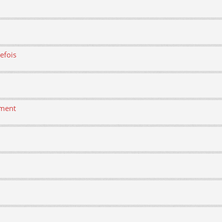
efois
ement