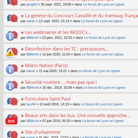
a
ré
ult
o
e
pl
o
par
greg59
» 30 sept. 2021, 18:06 » dans
Le forum de Lyon en Lignes
g
c
er
n
s
u
n
e
e
le
lu
s
s
s
La genèse du Concours Cavaillé et du tramway frança
n
nt
m
le
a
ré
ult
o
e
pl
o
par
nanar
» 12 sept. 2021, 01:14 » dans
Le forum de Lyon en Lignes
g
c
er
n
s
u
n
e
e
le
lu
s
s
s
Les webinaires et les MOOC's...
n
nt
m
le
a
ré
ult
o
e
pl
o
par
BBArchi
» 23 janv. 2021, 22:53 » dans
Le forum de Lyon en Lignes
g
c
er
n
s
u
n
e
e
le
lu
s
s
s
Désinfection dans les TC : précautions...
n
nt
m
le
a
ré
ult
o
e
pl
o
par
BBArchi
» 12 juin 2020, 11:54 » dans
Le forum de Lyon en Lignes
g
c
er
n
s
u
n
e
e
le
lu
s
s
s
Métro Nation (Paris)
n
nt
m
le
a
ré
ult
o
e
pl
o
par
nanar
» 11 mai 2020, 19:21 » dans
Le forum de Lyon en Lignes
g
c
er
n
s
u
n
e
e
le
lu
s
s
s
Sécurité routière ... mais pas que !
n
nt
m
le
a
ré
ult
o
e
pl
o
par
BBArchi
» 20 déc. 2019, 15:09 » dans
Le forum de Lyon en Lignes
g
c
er
n
s
u
n
e
e
le
lu
s
s
s
Funiculaire Saint Paul
n
nt
m
le
a
ré
ult
o
e
pl
o
par
bus64
» 13 août 2019, 14:19 » dans
Le forum de Lyon en Lignes
g
c
er
n
s
u
n
e
e
le
lu
s
s
s
Beaux arts dans les bus. Une nouvelle approche...
n
nt
m
le
a
ré
ult
o
e
pl
o
par
BBArchi
» 07 juin 2019, 00:20 » dans
Le forum de Lyon en Lignes
g
c
er
n
s
u
n
e
e
le
lu
s
s
s
Site d'urbanisme
n
nt
m
le
a
ré
ult
o
e
pl
o
par
nanar
» 31 déc. 2018, 12:53 » dans
Le forum de Lyon en Lignes