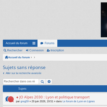
Accueil du forum
Forums
Rechercher
Connexion
ac
Inscription
Accueil du forum
co
ur
Sujets sans réponse
ci
Aller sur la recherche avancée
s
Sujets
JO Alpes 2030 : Lyon et politique transport
o
par
greg59
» 29 juin 2026, 19:51 » dans
Le forum de Lyon en Lignes
n