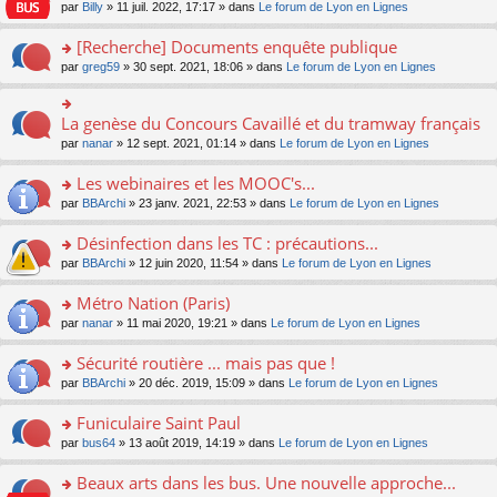
n
n
s
par
Billy
» 11 juil. 2022, 17:17 » dans
Le forum de Lyon en Lignes
e
le
c
lu
s
s
n
m
e
le
ult
a
[Recherche] Documents enquête publique
o
e
nt
pl
er
g
n
s
u
o
par
greg59
» 30 sept. 2021, 18:06 » dans
Le forum de Lyon en Lignes
le
e
lu
s
s
n
m
n
le
a
ré
s
e
o
pl
g
c
ult
s
La genèse du Concours Cavaillé et du tramway français
n
o
u
e
e
er
s
lu
n
s
par
nanar
» 12 sept. 2021, 01:14 » dans
Le forum de Lyon en Lignes
n
nt
le
a
le
s
ré
o
m
g
pl
ult
c
Les webinaires et les MOOC's...
n
e
e
u
er
e
lu
s
n
s
o
par
BBArchi
» 23 janv. 2021, 22:53 » dans
Le forum de Lyon en Lignes
le
nt
le
s
o
ré
n
m
pl
a
n
c
s
e
Désinfection dans les TC : précautions...
u
g
lu
e
ult
s
s
o
par
BBArchi
» 12 juin 2020, 11:54 » dans
Le forum de Lyon en Lignes
e
le
nt
er
s
ré
n
n
pl
le
a
c
s
Métro Nation (Paris)
o
u
m
g
e
ult
n
s
e
e
o
par
nanar
» 11 mai 2020, 19:21 » dans
Le forum de Lyon en Lignes
nt
er
lu
ré
s
n
n
le
le
c
s
o
s
Sécurité routière ... mais pas que !
m
pl
e
a
n
ult
e
u
o
par
BBArchi
» 20 déc. 2019, 15:09 » dans
Le forum de Lyon en Lignes
nt
g
lu
er
s
s
n
e
le
le
s
ré
s
Funiculaire Saint Paul
n
pl
m
a
c
ult
o
u
e
o
par
bus64
» 13 août 2019, 14:19 » dans
Le forum de Lyon en Lignes
g
e
er
n
s
s
n
e
nt
le
lu
ré
s
s
Beaux arts dans les bus. Une nouvelle approche...
n
m
le
c
a
ult
o