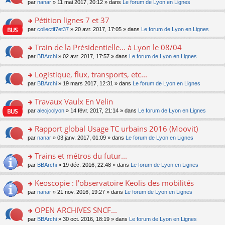
u
e
o
par
nanar
» 11 mai 2017, 20:12 » dans
Le forum de Lyon en Lignes
g
e
er
n
s
s
n
e
nt
le
lu
ré
s
s
Pétition lignes 7 et 37
n
m
le
c
a
ult
o
e
pl
o
par
collectif7et37
» 20 avr. 2017, 17:05 » dans
Le forum de Lyon en Lignes
e
g
er
n
s
u
n
nt
e
le
lu
s
s
s
Train de la Présidentielle... à Lyon le 08/04
n
m
le
a
ré
ult
o
e
pl
o
par
BBArchi
» 02 avr. 2017, 17:57 » dans
Le forum de Lyon en Lignes
g
c
er
n
s
u
n
e
e
le
lu
s
s
s
Logistique, flux, transports, etc...
n
nt
m
le
a
ré
ult
o
e
pl
o
par
BBArchi
» 19 mars 2017, 12:31 » dans
Le forum de Lyon en Lignes
g
c
er
n
s
u
n
e
e
le
lu
s
s
s
Travaux Vaulx En Velin
n
nt
m
le
a
ré
ult
o
e
pl
o
par
alecjcclyon
» 14 févr. 2017, 21:14 » dans
Le forum de Lyon en Lignes
g
c
er
n
s
u
n
e
e
le
lu
s
s
s
Rapport global Usage TC urbains 2016 (Moovit)
n
nt
m
le
a
ré
ult
o
e
pl
o
par
nanar
» 03 janv. 2017, 01:09 » dans
Le forum de Lyon en Lignes
g
c
er
n
s
u
n
e
e
le
lu
s
s
s
Trains et métros du futur...
n
nt
m
le
a
ré
ult
o
e
pl
o
par
BBArchi
» 19 déc. 2016, 22:48 » dans
Le forum de Lyon en Lignes
g
c
er
n
s
u
n
e
e
le
lu
s
s
s
Keoscopie : l'observatoire Keolis des mobilités
n
nt
m
le
a
ré
ult
o
e
pl
o
par
nanar
» 21 nov. 2016, 19:27 » dans
Le forum de Lyon en Lignes
g
c
er
n
s
u
n
e
e
le
lu
s
s
s
OPEN ARCHIVES SNCF...
n
nt
m
le
a
ré
ult
o
e
pl
o
par
BBArchi
» 30 oct. 2016, 18:19 » dans
Le forum de Lyon en Lignes
g
c
er
n