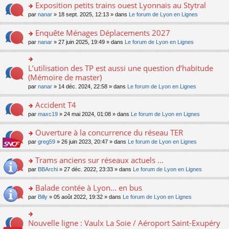
s
Exposition petits trains ouest Lyonnais au Stytral
ult
o
par
nanar
» 18 sept. 2025, 12:13 » dans
Le forum de Lyon en Lignes
er
n
le
s
Enquête Ménages Déplacements 2027
m
ult
e
o
par
nanar
» 27 juin 2025, 19:49 » dans
Le forum de Lyon en Lignes
er
s
n
le
s
s
m
a
ult
L’utilisation des TP est aussi une question d’habitude
o
e
g
er
n
(Mémoire de master)
s
e
le
s
s
n
par
nanar
» 14 déc. 2024, 22:58 » dans
Le forum de Lyon en Lignes
m
ult
a
o
e
er
g
n
Accident T4
s
le
e
lu
s
m
n
o
par
maxc19
» 24 mai 2024, 01:08 » dans
Le forum de Lyon en Lignes
le
a
e
o
n
pl
g
s
n
s
Ouverture à la concurrence du réseau TER
u
e
s
lu
ult
s
n
o
par
greg59
» 26 juin 2023, 20:47 » dans
Le forum de Lyon en Lignes
a
le
er
ré
o
n
g
pl
le
c
n
s
Trams anciens sur réseaux actuels ...
e
u
m
e
lu
ult
n
s
e
o
par
BBArchi
» 27 déc. 2022, 23:33 » dans
Le forum de Lyon en Lignes
nt
le
er
o
ré
s
n
pl
le
n
c
s
s
Balade contée à Lyon... en bus
u
m
lu
e
a
ult
s
e
o
par
Billy
» 05 août 2022, 19:32 » dans
Le forum de Lyon en Lignes
le
nt
g
er
ré
s
n
pl
e
le
c
s
s
u
n
m
e
a
ult
s
Nouvelle ligne : Vaulx La Soie / Aéroport Saint-Exupéry
o
o
e
nt
g
er
ré