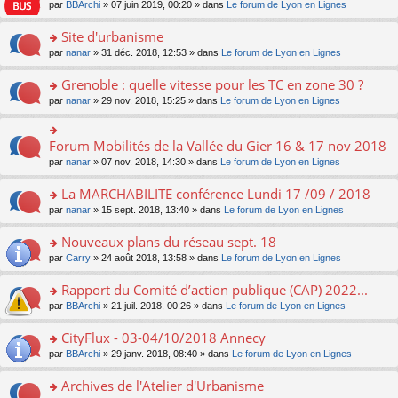
e
pl
o
par
BBArchi
» 07 juin 2019, 00:20 » dans
Le forum de Lyon en Lignes
e
g
er
n
s
u
n
nt
e
le
lu
s
s
s
Site d'urbanisme
n
m
le
a
ré
ult
o
e
pl
o
par
nanar
» 31 déc. 2018, 12:53 » dans
Le forum de Lyon en Lignes
g
c
er
n
s
u
n
e
e
le
lu
s
s
s
Grenoble : quelle vitesse pour les TC en zone 30 ?
n
nt
m
le
a
ré
ult
o
e
pl
o
par
nanar
» 29 nov. 2018, 15:25 » dans
Le forum de Lyon en Lignes
g
c
er
n
s
u
n
e
e
le
lu
s
s
s
n
nt
m
le
a
ré
ult
Forum Mobilités de la Vallée du Gier 16 & 17 nov 2018
o
o
e
pl
g
c
er
n
n
s
u
par
nanar
» 07 nov. 2018, 14:30 » dans
Le forum de Lyon en Lignes
e
e
le
lu
s
s
s
n
nt
m
le
ult
a
ré
La MARCHABILITE conférence Lundi 17 /09 / 2018
o
e
pl
er
g
c
n
s
u
o
par
nanar
» 15 sept. 2018, 13:40 » dans
Le forum de Lyon en Lignes
le
e
e
lu
s
s
n
m
n
nt
le
a
ré
s
e
Nouveaux plans du réseau sept. 18
o
pl
g
c
ult
s
n
u
o
par
Carry
» 24 août 2018, 13:58 » dans
Le forum de Lyon en Lignes
e
e
er
s
lu
s
n
n
nt
le
a
le
ré
s
Rapport du Comité d’action publique (CAP) 2022...
o
m
g
pl
c
ult
n
e
e
u
o
par
BBArchi
» 21 juil. 2018, 00:26 » dans
Le forum de Lyon en Lignes
e
er
lu
s
n
s
n
nt
le
le
s
o
ré
s
CityFlux - 03-04/10/2018 Annecy
m
pl
a
n
c
ult
e
u
o
par
BBArchi
» 29 janv. 2018, 08:40 » dans
Le forum de Lyon en Lignes
g
lu
e
er
s
s
n
e
le
nt
le
s
ré
s
Archives de l'Atelier d'Urbanisme
n
pl
m
a
c
ult
o