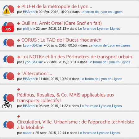
s
le
nt
g
s
s
PLU-H de la métropole de Lyon...
ré
pl
e
s
ult
c
u
n
o
par
BBArchi
» 02 févr. 2016, 16:20 » dans
Le forum de Lyon en Lignes
a
er
e
s
o
n
g
le
nt
ré
n
s
Oullins, Arrêt Orsel (Gare Sncf en fait)
e
m
c
lu
ult
n
e
o
par
phili_b
» 22 janv. 2016, 15:13 » dans
Le forum de Lyon en Lignes
e
le
er
o
s
n
nt
pl
le
n
s
s
CORUS : Le TAD de l'Ouest rhodanien
u
m
lu
a
ult
s
e
o
par
Lyon-St-Clair
» 06 janv. 2016, 00:50 » dans
Le forum de Lyon en Lignes
le
g
er
ré
s
n
pl
e
le
c
s
s
u
Loi NOTRe et fin des Périmètres de transport urbain
n
m
e
a
ult
s
o
e
o
par
Lyon-St-Clair
» 22 déc. 2015, 13:31 » dans
Le forum de Lyon en Lignes
nt
g
er
ré
n
s
n
e
le
c
lu
s
s
"Altercation"...
n
m
e
le
a
ult
o
e
nt
pl
o
par
BBArchi
» 11 déc. 2015, 10:39 » dans
Le forum de Lyon en Lignes
g
er
n
s
u
n
e
le
lu
s
s
s
n
m
le
a
ré
ult
Pédibus, Rosalies, & Co. MAIS applicables aux
o
o
e
pl
g
c
er
n
n
transports collectifs !
s
u
e
e
le
lu
s
s
s
n
par
BBArchi
» 08 nov. 2015, 11:22 » dans
Le forum de Lyon en Lignes
nt
m
le
ult
a
ré
o
e
pl
er
g
c
n
s
u
le
e
e
lu
Circulation, Ville, Urbanisme : de l'approche techniciste
s
o
s
m
n
nt
le
a
n
à la Mobilité
ré
e
o
pl
g
s
c
s
n
par
nanar
» 25 sept. 2015, 12:44 » dans
Le forum de Lyon en Lignes
u
e
ult
e
s
lu
s