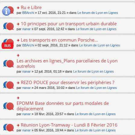
s
u
n
e
e
le
lu
s
s
s
Ru e Libre
n
nt
m
le
a
ré
ult
o
e
pl
o
par
BBArchi
» 17 oct. 2016, 21:21 » dans
Le forum de Lyon en Lignes
g
c
er
n
s
u
n
e
e
le
lu
s
s
s
10 principes pour un transport urbain durable
n
nt
m
le
a
ré
ult
o
e
pl
o
par
nanar
» 07 sept. 2016, 12:42 » dans
Le forum de Lyon en Lignes
g
c
er
n
s
u
n
e
e
le
lu
s
s
s
Les transports en commun Porsche...
n
nt
m
le
a
ré
ult
o
e
pl
o
par
BBArchi
» 02 sept. 2016, 21:12 » dans
Le forum de Lyon en Lignes
g
c
er
n
s
u
n
e
e
le
lu
s
s
s
n
nt
m
le
a
ré
ult
Les archives en lignes_Plans parcellaires de Lyon
o
o
e
pl
g
c
er
n
n
autrefois
s
u
e
e
le
lu
s
s
s
n
par
nanar
» 12 juil. 2016, 01:18 » dans
Le forum de Lyon en Lignes
nt
m
le
ult
a
ré
o
e
pl
er
g
c
n
REZO POUCE pour desservir les périphéries ?
s
u
le
e
e
lu
s
s
m
n
o
par
nanar
» 24 mars 2016, 10:02 » dans
Le forum de Lyon en Lignes
nt
le
a
ré
e
o
n
pl
g
c
s
n
s
u
e
e
s
lu
ult
EPOMM Base données sur parts modales de
o
s
n
nt
a
le
er
n
déplacement
ré
o
g
pl
le
s
c
n
par
nanar
» 18 févr. 2016, 23:57 » dans
Le forum de Lyon en Lignes
e
u
m
ult
e
lu
n
s
e
er
nt
le
o
Réunion Lyon-Tramway - Lundi 8 Février 2016
ré
s
le
pl
n
c
s
m
o
par
nanar
» 05 févr. 2016, 19:44 » dans
Le forum de Lyon en Lignes
u
lu
e
a
e
n