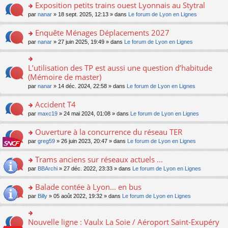
s
Exposition petits trains ouest Lyonnais au Stytral
ult
o
par
nanar
» 18 sept. 2025, 12:13 » dans
Le forum de Lyon en Lignes
er
n
le
s
Enquête Ménages Déplacements 2027
m
ult
e
o
par
nanar
» 27 juin 2025, 19:49 » dans
Le forum de Lyon en Lignes
er
s
n
le
s
s
m
a
ult
L’utilisation des TP est aussi une question d’habitude
o
e
g
er
n
(Mémoire de master)
s
e
le
s
s
n
par
nanar
» 14 déc. 2024, 22:58 » dans
Le forum de Lyon en Lignes
m
ult
a
o
e
er
g
n
Accident T4
s
le
e
lu
s
m
n
o
par
maxc19
» 24 mai 2024, 01:08 » dans
Le forum de Lyon en Lignes
le
a
e
o
n
pl
g
s
n
s
Ouverture à la concurrence du réseau TER
u
e
s
lu
ult
s
n
o
par
greg59
» 26 juin 2023, 20:47 » dans
Le forum de Lyon en Lignes
a
le
er
ré
o
n
g
pl
le
c
n
s
Trams anciens sur réseaux actuels ...
e
u
m
e
lu
ult
n
s
e
o
par
BBArchi
» 27 déc. 2022, 23:33 » dans
Le forum de Lyon en Lignes
nt
le
er
o
ré
s
n
pl
le
n
c
s
s
Balade contée à Lyon... en bus
u
m
lu
e
a
ult
s
e
o
par
Billy
» 05 août 2022, 19:32 » dans
Le forum de Lyon en Lignes
le
nt
g
er
ré
s
n
pl
e
le
c
s
s
u
n
m
e
a
ult
s
Nouvelle ligne : Vaulx La Soie / Aéroport Saint-Exupéry
o
o
e
nt
g
er
ré