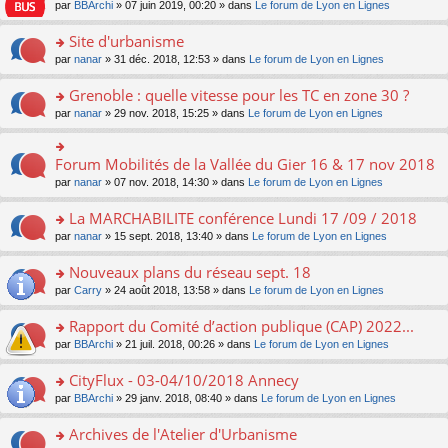
e
pl
o
par
BBArchi
» 07 juin 2019, 00:20 » dans
Le forum de Lyon en Lignes
e
g
er
n
s
u
n
nt
e
le
lu
s
s
s
Site d'urbanisme
n
m
le
a
ré
ult
o
e
pl
o
par
nanar
» 31 déc. 2018, 12:53 » dans
Le forum de Lyon en Lignes
g
c
er
n
s
u
n
e
e
le
lu
s
s
s
Grenoble : quelle vitesse pour les TC en zone 30 ?
n
nt
m
le
a
ré
ult
o
e
pl
o
par
nanar
» 29 nov. 2018, 15:25 » dans
Le forum de Lyon en Lignes
g
c
er
n
s
u
n
e
e
le
lu
s
s
s
n
nt
m
le
a
ré
ult
Forum Mobilités de la Vallée du Gier 16 & 17 nov 2018
o
o
e
pl
g
c
er
n
n
s
u
par
nanar
» 07 nov. 2018, 14:30 » dans
Le forum de Lyon en Lignes
e
e
le
lu
s
s
s
n
nt
m
le
ult
a
ré
La MARCHABILITE conférence Lundi 17 /09 / 2018
o
e
pl
er
g
c
n
s
u
o
par
nanar
» 15 sept. 2018, 13:40 » dans
Le forum de Lyon en Lignes
le
e
e
lu
s
s
n
m
n
nt
le
a
ré
s
e
Nouveaux plans du réseau sept. 18
o
pl
g
c
ult
s
n
u
o
par
Carry
» 24 août 2018, 13:58 » dans
Le forum de Lyon en Lignes
e
e
er
s
lu
s
n
n
nt
le
a
le
ré
s
Rapport du Comité d’action publique (CAP) 2022...
o
m
g
pl
c
ult
n
e
e
u
o
par
BBArchi
» 21 juil. 2018, 00:26 » dans
Le forum de Lyon en Lignes
e
er
lu
s
n
s
n
nt
le
le
s
o
ré
s
CityFlux - 03-04/10/2018 Annecy
m
pl
a
n
c
ult
e
u
o
par
BBArchi
» 29 janv. 2018, 08:40 » dans
Le forum de Lyon en Lignes
g
lu
e
er
s
s
n
e
le
nt
le
s
ré
s
Archives de l'Atelier d'Urbanisme
n
pl
m
a
c
ult
o