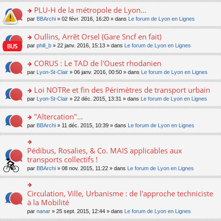
s
le
nt
g
s
s
PLU-H de la métropole de Lyon...
ré
pl
e
s
ult
c
u
n
o
par
BBArchi
» 02 févr. 2016, 16:20 » dans
Le forum de Lyon en Lignes
a
er
e
s
o
n
g
le
nt
ré
n
s
Oullins, Arrêt Orsel (Gare Sncf en fait)
e
m
c
lu
ult
n
e
o
par
phili_b
» 22 janv. 2016, 15:13 » dans
Le forum de Lyon en Lignes
e
le
er
o
s
n
nt
pl
le
n
s
s
CORUS : Le TAD de l'Ouest rhodanien
u
m
lu
a
ult
s
e
o
par
Lyon-St-Clair
» 06 janv. 2016, 00:50 » dans
Le forum de Lyon en Lignes
le
g
er
ré
s
n
pl
e
le
c
s
s
u
Loi NOTRe et fin des Périmètres de transport urbain
n
m
e
a
ult
s
o
e
o
par
Lyon-St-Clair
» 22 déc. 2015, 13:31 » dans
Le forum de Lyon en Lignes
nt
g
er
ré
n
s
n
e
le
c
lu
s
s
"Altercation"...
n
m
e
le
a
ult
o
e
nt
pl
o
par
BBArchi
» 11 déc. 2015, 10:39 » dans
Le forum de Lyon en Lignes
g
er
n
s
u
n
e
le
lu
s
s
s
n
m
le
a
ré
ult
Pédibus, Rosalies, & Co. MAIS applicables aux
o
o
e
pl
g
c
er
n
n
transports collectifs !
s
u
e
e
le
lu
s
s
s
n
par
BBArchi
» 08 nov. 2015, 11:22 » dans
Le forum de Lyon en Lignes
nt
m
le
ult
a
ré
o
e
pl
er
g
c
n
s
u
le
e
e
lu
Circulation, Ville, Urbanisme : de l'approche techniciste
s
o
s
m
n
nt
le
a
n
à la Mobilité
ré
e
o
pl
g
s
c
s
n
par
nanar
» 25 sept. 2015, 12:44 » dans
Le forum de Lyon en Lignes
u
e
ult
e
s
lu
s