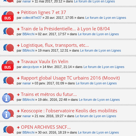
u
e
o
par
nanar
» 11 mai 2017, 20:12 » dans
Le forum de Lyon en Lignes
g
e
er
n
s
s
n
e
nt
le
lu
ré
s
s
Pétition lignes 7 et 37
n
m
le
c
a
ult
o
e
pl
o
par
collectif7et37
» 20 avr. 2017, 17:05 » dans
Le forum de Lyon en Lignes
e
g
er
n
s
u
n
nt
e
le
lu
s
s
s
Train de la Présidentielle... à Lyon le 08/04
n
m
le
a
ré
ult
o
e
pl
o
par
BBArchi
» 02 avr. 2017, 17:57 » dans
Le forum de Lyon en Lignes
g
c
er
n
s
u
n
e
e
le
lu
s
s
s
Logistique, flux, transports, etc...
n
nt
m
le
a
ré
ult
o
e
pl
o
par
BBArchi
» 19 mars 2017, 12:31 » dans
Le forum de Lyon en Lignes
g
c
er
n
s
u
n
e
e
le
lu
s
s
s
Travaux Vaulx En Velin
n
nt
m
le
a
ré
ult
o
e
pl
o
par
alecjcclyon
» 14 févr. 2017, 21:14 » dans
Le forum de Lyon en Lignes
g
c
er
n
s
u
n
e
e
le
lu
s
s
s
Rapport global Usage TC urbains 2016 (Moovit)
n
nt
m
le
a
ré
ult
o
e
pl
o
par
nanar
» 03 janv. 2017, 01:09 » dans
Le forum de Lyon en Lignes
g
c
er
n
s
u
n
e
e
le
lu
s
s
s
Trains et métros du futur...
n
nt
m
le
a
ré
ult
o
e
pl
o
par
BBArchi
» 19 déc. 2016, 22:48 » dans
Le forum de Lyon en Lignes
g
c
er
n
s
u
n
e
e
le
lu
s
s
s
Keoscopie : l'observatoire Keolis des mobilités
n
nt
m
le
a
ré
ult
o
e
pl
o
par
nanar
» 21 nov. 2016, 19:27 » dans
Le forum de Lyon en Lignes
g
c
er
n
s
u
n
e
e
le
lu
s
s
s
OPEN ARCHIVES SNCF...
n
nt
m
le
a
ré
ult
o
e
pl
o
par
BBArchi
» 30 oct. 2016, 18:19 » dans
Le forum de Lyon en Lignes
g
c
er
n