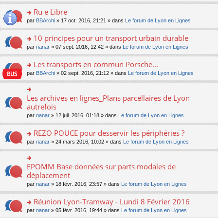
s
u
n
e
e
le
lu
s
s
s
Ru e Libre
n
nt
m
le
a
ré
ult
o
e
pl
o
par
BBArchi
» 17 oct. 2016, 21:21 » dans
Le forum de Lyon en Lignes
g
c
er
n
s
u
n
e
e
le
lu
s
s
s
10 principes pour un transport urbain durable
n
nt
m
le
a
ré
ult
o
e
pl
o
par
nanar
» 07 sept. 2016, 12:42 » dans
Le forum de Lyon en Lignes
g
c
er
n
s
u
n
e
e
le
lu
s
s
s
Les transports en commun Porsche...
n
nt
m
le
a
ré
ult
o
e
pl
o
par
BBArchi
» 02 sept. 2016, 21:12 » dans
Le forum de Lyon en Lignes
g
c
er
n
s
u
n
e
e
le
lu
s
s
s
n
nt
m
le
a
ré
ult
Les archives en lignes_Plans parcellaires de Lyon
o
o
e
pl
g
c
er
n
n
autrefois
s
u
e
e
le
lu
s
s
s
n
par
nanar
» 12 juil. 2016, 01:18 » dans
Le forum de Lyon en Lignes
nt
m
le
ult
a
ré
o
e
pl
er
g
c
n
REZO POUCE pour desservir les périphéries ?
s
u
le
e
e
lu
s
s
m
n
o
par
nanar
» 24 mars 2016, 10:02 » dans
Le forum de Lyon en Lignes
nt
le
a
ré
e
o
n
pl
g
c
s
n
s
u
e
e
s
lu
ult
EPOMM Base données sur parts modales de
o
s
n
nt
a
le
er
n
déplacement
ré
o
g
pl
le
s
c
n
par
nanar
» 18 févr. 2016, 23:57 » dans
Le forum de Lyon en Lignes
e
u
m
ult
e
lu
n
s
e
er
nt
le
o
Réunion Lyon-Tramway - Lundi 8 Février 2016
ré
s
le
pl
n
c
s
m
o
par
nanar
» 05 févr. 2016, 19:44 » dans
Le forum de Lyon en Lignes
u
lu
e
a
e
n