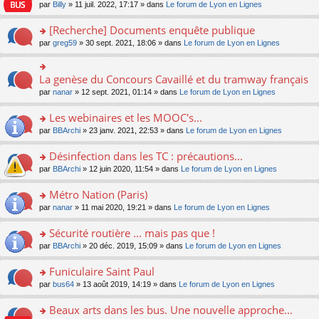
n
n
s
par
Billy
» 11 juil. 2022, 17:17 » dans
Le forum de Lyon en Lignes
e
le
c
lu
s
s
n
m
e
le
ult
a
[Recherche] Documents enquête publique
o
e
nt
pl
er
g
n
s
u
o
par
greg59
» 30 sept. 2021, 18:06 » dans
Le forum de Lyon en Lignes
le
e
lu
s
s
n
m
n
le
a
ré
s
e
o
pl
g
c
ult
s
La genèse du Concours Cavaillé et du tramway français
n
o
u
e
e
er
s
lu
n
s
par
nanar
» 12 sept. 2021, 01:14 » dans
Le forum de Lyon en Lignes
n
nt
le
a
le
s
ré
o
m
g
pl
ult
c
Les webinaires et les MOOC's...
n
e
e
u
er
e
lu
s
n
s
o
par
BBArchi
» 23 janv. 2021, 22:53 » dans
Le forum de Lyon en Lignes
le
nt
le
s
o
ré
n
m
pl
a
n
c
s
e
Désinfection dans les TC : précautions...
u
g
lu
e
ult
s
s
o
par
BBArchi
» 12 juin 2020, 11:54 » dans
Le forum de Lyon en Lignes
e
le
nt
er
s
ré
n
n
pl
le
a
c
s
Métro Nation (Paris)
o
u
m
g
e
ult
n
s
e
e
o
par
nanar
» 11 mai 2020, 19:21 » dans
Le forum de Lyon en Lignes
nt
er
lu
ré
s
n
n
le
le
c
s
o
s
Sécurité routière ... mais pas que !
m
pl
e
a
n
ult
e
u
o
par
BBArchi
» 20 déc. 2019, 15:09 » dans
Le forum de Lyon en Lignes
nt
g
lu
er
s
s
n
e
le
le
s
ré
s
Funiculaire Saint Paul
n
pl
m
a
c
ult
o
u
e
o
par
bus64
» 13 août 2019, 14:19 » dans
Le forum de Lyon en Lignes
g
e
er
n
s
s
n
e
nt
le
lu
ré
s
s
Beaux arts dans les bus. Une nouvelle approche...
n
m
le
c
a
ult
o