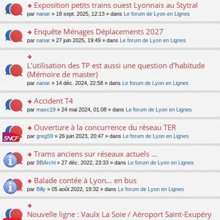
s
Exposition petits trains ouest Lyonnais au Stytral
ult
o
par
nanar
» 18 sept. 2025, 12:13 » dans
Le forum de Lyon en Lignes
er
n
le
s
Enquête Ménages Déplacements 2027
m
ult
e
o
par
nanar
» 27 juin 2025, 19:49 » dans
Le forum de Lyon en Lignes
er
s
n
le
s
s
m
a
ult
L’utilisation des TP est aussi une question d’habitude
o
e
g
er
n
(Mémoire de master)
s
e
le
s
s
n
par
nanar
» 14 déc. 2024, 22:58 » dans
Le forum de Lyon en Lignes
m
ult
a
o
e
er
g
n
Accident T4
s
le
e
lu
s
m
n
o
par
maxc19
» 24 mai 2024, 01:08 » dans
Le forum de Lyon en Lignes
le
a
e
o
n
pl
g
s
n
s
Ouverture à la concurrence du réseau TER
u
e
s
lu
ult
s
n
o
par
greg59
» 26 juin 2023, 20:47 » dans
Le forum de Lyon en Lignes
a
le
er
ré
o
n
g
pl
le
c
n
s
Trams anciens sur réseaux actuels ...
e
u
m
e
lu
ult
n
s
e
o
par
BBArchi
» 27 déc. 2022, 23:33 » dans
Le forum de Lyon en Lignes
nt
le
er
o
ré
s
n
pl
le
n
c
s
s
Balade contée à Lyon... en bus
u
m
lu
e
a
ult
s
e
o
par
Billy
» 05 août 2022, 19:32 » dans
Le forum de Lyon en Lignes
le
nt
g
er
ré
s
n
pl
e
le
c
s
s
u
n
m
e
a
ult
s
Nouvelle ligne : Vaulx La Soie / Aéroport Saint-Exupéry
o
o
e
nt
g
er
ré