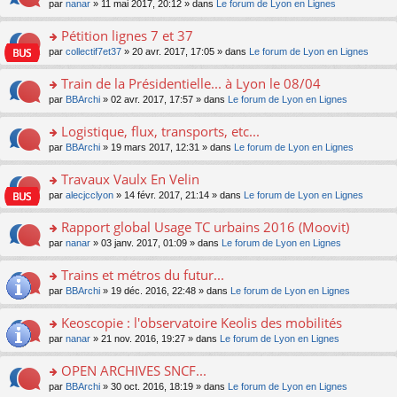
u
e
o
par
nanar
» 11 mai 2017, 20:12 » dans
Le forum de Lyon en Lignes
g
e
er
n
s
s
n
e
nt
le
lu
ré
s
s
Pétition lignes 7 et 37
n
m
le
c
a
ult
o
e
pl
o
par
collectif7et37
» 20 avr. 2017, 17:05 » dans
Le forum de Lyon en Lignes
e
g
er
n
s
u
n
nt
e
le
lu
s
s
s
Train de la Présidentielle... à Lyon le 08/04
n
m
le
a
ré
ult
o
e
pl
o
par
BBArchi
» 02 avr. 2017, 17:57 » dans
Le forum de Lyon en Lignes
g
c
er
n
s
u
n
e
e
le
lu
s
s
s
Logistique, flux, transports, etc...
n
nt
m
le
a
ré
ult
o
e
pl
o
par
BBArchi
» 19 mars 2017, 12:31 » dans
Le forum de Lyon en Lignes
g
c
er
n
s
u
n
e
e
le
lu
s
s
s
Travaux Vaulx En Velin
n
nt
m
le
a
ré
ult
o
e
pl
o
par
alecjcclyon
» 14 févr. 2017, 21:14 » dans
Le forum de Lyon en Lignes
g
c
er
n
s
u
n
e
e
le
lu
s
s
s
Rapport global Usage TC urbains 2016 (Moovit)
n
nt
m
le
a
ré
ult
o
e
pl
o
par
nanar
» 03 janv. 2017, 01:09 » dans
Le forum de Lyon en Lignes
g
c
er
n
s
u
n
e
e
le
lu
s
s
s
Trains et métros du futur...
n
nt
m
le
a
ré
ult
o
e
pl
o
par
BBArchi
» 19 déc. 2016, 22:48 » dans
Le forum de Lyon en Lignes
g
c
er
n
s
u
n
e
e
le
lu
s
s
s
Keoscopie : l'observatoire Keolis des mobilités
n
nt
m
le
a
ré
ult
o
e
pl
o
par
nanar
» 21 nov. 2016, 19:27 » dans
Le forum de Lyon en Lignes
g
c
er
n
s
u
n
e
e
le
lu
s
s
s
OPEN ARCHIVES SNCF...
n
nt
m
le
a
ré
ult
o
e
pl
o
par
BBArchi
» 30 oct. 2016, 18:19 » dans
Le forum de Lyon en Lignes
g
c
er
n