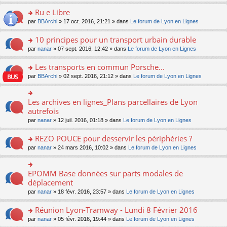
s
u
n
e
e
le
lu
s
s
s
Ru e Libre
n
nt
m
le
a
ré
ult
o
e
pl
o
par
BBArchi
» 17 oct. 2016, 21:21 » dans
Le forum de Lyon en Lignes
g
c
er
n
s
u
n
e
e
le
lu
s
s
s
10 principes pour un transport urbain durable
n
nt
m
le
a
ré
ult
o
e
pl
o
par
nanar
» 07 sept. 2016, 12:42 » dans
Le forum de Lyon en Lignes
g
c
er
n
s
u
n
e
e
le
lu
s
s
s
Les transports en commun Porsche...
n
nt
m
le
a
ré
ult
o
e
pl
o
par
BBArchi
» 02 sept. 2016, 21:12 » dans
Le forum de Lyon en Lignes
g
c
er
n
s
u
n
e
e
le
lu
s
s
s
n
nt
m
le
a
ré
ult
Les archives en lignes_Plans parcellaires de Lyon
o
o
e
pl
g
c
er
n
n
autrefois
s
u
e
e
le
lu
s
s
s
n
par
nanar
» 12 juil. 2016, 01:18 » dans
Le forum de Lyon en Lignes
nt
m
le
ult
a
ré
o
e
pl
er
g
c
n
REZO POUCE pour desservir les périphéries ?
s
u
le
e
e
lu
s
s
m
n
o
par
nanar
» 24 mars 2016, 10:02 » dans
Le forum de Lyon en Lignes
nt
le
a
ré
e
o
n
pl
g
c
s
n
s
u
e
e
s
lu
ult
EPOMM Base données sur parts modales de
o
s
n
nt
a
le
er
n
déplacement
ré
o
g
pl
le
s
c
n
par
nanar
» 18 févr. 2016, 23:57 » dans
Le forum de Lyon en Lignes
e
u
m
ult
e
lu
n
s
e
er
nt
le
o
Réunion Lyon-Tramway - Lundi 8 Février 2016
ré
s
le
pl
n
c
s
m
o
par
nanar
» 05 févr. 2016, 19:44 » dans
Le forum de Lyon en Lignes
u
lu
e
a
e
n