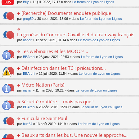
n
n
s
par
Billy
» 11 juil. 2022, 17:17 » dans
Le forum de Lyon en Lignes
e
le
c
lu
s
s
n
m
e
le
ult
a
[Recherche] Documents enquête publique
o
e
nt
pl
er
g
n
s
u
o
par
greg59
» 30 sept. 2021, 18:06 » dans
Le forum de Lyon en Lignes
le
e
lu
s
s
n
m
n
le
a
ré
s
e
o
pl
g
c
ult
s
La genèse du Concours Cavaillé et du tramway français
n
o
u
e
e
er
s
lu
n
s
par
nanar
» 12 sept. 2021, 01:14 » dans
Le forum de Lyon en Lignes
n
nt
le
a
le
s
ré
o
m
g
pl
ult
c
Les webinaires et les MOOC's...
n
e
e
u
er
e
lu
s
n
s
o
par
BBArchi
» 23 janv. 2021, 22:53 » dans
Le forum de Lyon en Lignes
le
nt
le
s
o
ré
n
m
pl
a
n
c
s
e
Désinfection dans les TC : précautions...
u
g
lu
e
ult
s
s
o
par
BBArchi
» 12 juin 2020, 11:54 » dans
Le forum de Lyon en Lignes
e
le
nt
er
s
ré
n
n
pl
le
a
c
s
Métro Nation (Paris)
o
u
m
g
e
ult
n
s
e
e
o
par
nanar
» 11 mai 2020, 19:21 » dans
Le forum de Lyon en Lignes
nt
er
lu
ré
s
n
n
le
le
c
s
o
s
Sécurité routière ... mais pas que !
m
pl
e
a
n
ult
e
u
o
par
BBArchi
» 20 déc. 2019, 15:09 » dans
Le forum de Lyon en Lignes
nt
g
lu
er
s
s
n
e
le
le
s
ré
s
Funiculaire Saint Paul
n
pl
m
a
c
ult
o
u
e
o
par
bus64
» 13 août 2019, 14:19 » dans
Le forum de Lyon en Lignes
g
e
er
n
s
s
n
e
nt
le
lu
ré
s
s
Beaux arts dans les bus. Une nouvelle approche...
n
m
le
c
a
ult
o