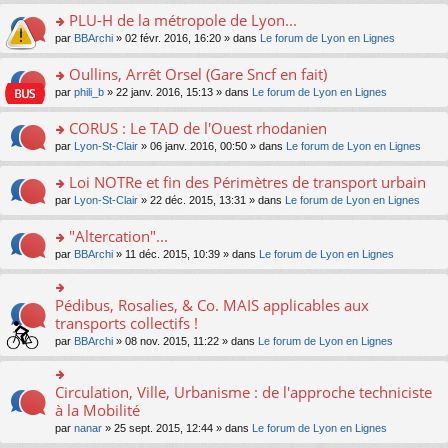
s
le
nt
g
s
s
PLU-H de la métropole de Lyon...
ré
pl
e
s
ult
c
u
n
o
par
BBArchi
» 02 févr. 2016, 16:20 » dans
Le forum de Lyon en Lignes
a
er
e
s
o
n
g
le
nt
ré
n
s
Oullins, Arrêt Orsel (Gare Sncf en fait)
e
m
c
lu
ult
n
e
o
par
phili_b
» 22 janv. 2016, 15:13 » dans
Le forum de Lyon en Lignes
e
le
er
o
s
n
nt
pl
le
n
s
s
CORUS : Le TAD de l'Ouest rhodanien
u
m
lu
a
ult
s
e
o
par
Lyon-St-Clair
» 06 janv. 2016, 00:50 » dans
Le forum de Lyon en Lignes
le
g
er
ré
s
n
pl
e
le
c
s
s
u
Loi NOTRe et fin des Périmètres de transport urbain
n
m
e
a
ult
s
o
e
o
par
Lyon-St-Clair
» 22 déc. 2015, 13:31 » dans
Le forum de Lyon en Lignes
nt
g
er
ré
n
s
n
e
le
c
lu
s
s
"Altercation"...
n
m
e
le
a
ult
o
e
nt
pl
o
par
BBArchi
» 11 déc. 2015, 10:39 » dans
Le forum de Lyon en Lignes
g
er
n
s
u
n
e
le
lu
s
s
s
n
m
le
a
ré
ult
Pédibus, Rosalies, & Co. MAIS applicables aux
o
o
e
pl
g
c
er
n
n
transports collectifs !
s
u
e
e
le
lu
s
s
s
n
par
BBArchi
» 08 nov. 2015, 11:22 » dans
Le forum de Lyon en Lignes
nt
m
le
ult
a
ré
o
e
pl
er
g
c
n
s
u
le
e
e
lu
Circulation, Ville, Urbanisme : de l'approche techniciste
s
o
s
m
n
nt
le
a
n
à la Mobilité
ré
e
o
pl
g
s
c
s
n
par
nanar
» 25 sept. 2015, 12:44 » dans
Le forum de Lyon en Lignes
u
e
ult
e
s
lu
s