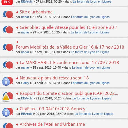
e
pl
o
par
BBArchi
» 07 juin 2019, 00:20 » dans
Le forum de Lyon en Lignes
e
g
er
n
s
u
n
nt
e
le
lu
s
s
s
Site d'urbanisme
n
m
le
a
ré
ult
o
e
pl
o
par
nanar
» 31 déc. 2018, 12:53 » dans
Le forum de Lyon en Lignes
g
c
er
n
s
u
n
e
e
le
lu
s
s
s
Grenoble : quelle vitesse pour les TC en zone 30 ?
n
nt
m
le
a
ré
ult
o
e
pl
o
par
nanar
» 29 nov. 2018, 15:25 » dans
Le forum de Lyon en Lignes
g
c
er
n
s
u
n
e
e
le
lu
s
s
s
n
nt
m
le
a
ré
ult
Forum Mobilités de la Vallée du Gier 16 & 17 nov 2018
o
o
e
pl
g
c
er
n
n
s
u
par
nanar
» 07 nov. 2018, 14:30 » dans
Le forum de Lyon en Lignes
e
e
le
lu
s
s
s
n
nt
m
le
ult
a
ré
La MARCHABILITE conférence Lundi 17 /09 / 2018
o
e
pl
er
g
c
n
s
u
o
par
nanar
» 15 sept. 2018, 13:40 » dans
Le forum de Lyon en Lignes
le
e
e
lu
s
s
n
m
n
nt
le
a
ré
s
e
Nouveaux plans du réseau sept. 18
o
pl
g
c
ult
s
n
u
o
par
Carry
» 24 août 2018, 13:58 » dans
Le forum de Lyon en Lignes
e
e
er
s
lu
s
n
n
nt
le
a
le
ré
s
Rapport du Comité d’action publique (CAP) 2022...
o
m
g
pl
c
ult
n
e
e
u
o
par
BBArchi
» 21 juil. 2018, 00:26 » dans
Le forum de Lyon en Lignes
e
er
lu
s
n
s
n
nt
le
le
s
o
ré
s
CityFlux - 03-04/10/2018 Annecy
m
pl
a
n
c
ult
e
u
o
par
BBArchi
» 29 janv. 2018, 08:40 » dans
Le forum de Lyon en Lignes
g
lu
e
er
s
s
n
e
le
nt
le
s
ré
s
Archives de l'Atelier d'Urbanisme
n
pl
m
a
c
ult
o