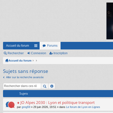
Accueil du forum
Forums
Rechercher
Connexion
ac
Inscription
Accueil du forum
co
ur
Sujets sans réponse
ci
Aller sur la recherche avancée
s
Sujets
JO Alpes 2030 : Lyon et politique transport
o
par
greg59
» 29 juin 2026, 19:51 » dans
Le forum de Lyon en Lignes
n