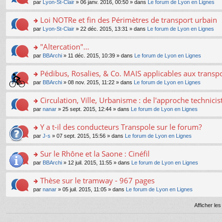
e
pl
o
par
Lyon-St-Clair
» 06 janv. 2016, 00:50 » dans
Le forum de Lyon en Lignes
g
c
er
n
s
u
n
e
e
le
lu
s
s
s
Loi NOTRe et fin des Périmètres de transport urbain
n
nt
m
le
a
ré
ult
o
e
pl
o
par
Lyon-St-Clair
» 22 déc. 2015, 13:31 » dans
Le forum de Lyon en Lignes
g
c
er
n
s
u
n
e
e
le
lu
s
s
s
"Altercation"...
n
nt
m
le
a
ré
ult
o
e
pl
o
par
BBArchi
» 11 déc. 2015, 10:39 » dans
Le forum de Lyon en Lignes
g
c
er
n
s
u
n
e
e
le
lu
s
s
s
Pédibus, Rosalies, & Co. MAIS applicables aux transpor
n
nt
m
le
a
ré
ult
o
e
pl
o
par
BBArchi
» 08 nov. 2015, 11:22 » dans
Le forum de Lyon en Lignes
g
c
er
n
s
u
n
e
e
le
lu
s
s
s
Circulation, Ville, Urbanisme : de l'approche technicis
n
nt
m
le
a
ré
ult
o
e
pl
o
par
nanar
» 25 sept. 2015, 12:44 » dans
Le forum de Lyon en Lignes
g
c
er
n
s
u
n
e
e
le
lu
s
s
s
Y a t-il des conducteurs Transpole sur le forum?
n
nt
m
le
a
ré
ult
o
e
pl
o
par
J-s
» 07 sept. 2015, 15:56 » dans
Le forum de Lyon en Lignes
g
c
er
n
s
u
n
e
e
le
lu
s
s
s
Sur le Rhône et la Saone : Cinéfil
n
nt
m
le
a
ré
ult
o
e
pl
o
par
BBArchi
» 12 juil. 2015, 11:55 » dans
Le forum de Lyon en Lignes
g
c
er
n
s
u
n
e
e
le
lu
s
s
s
Thèse sur le tramway - 967 pages
n
nt
m
le
a
ré
ult
o
e
pl
o
par
nanar
» 05 juil. 2015, 11:05 » dans
Le forum de Lyon en Lignes
g
c
er
n
s
u
n
e
e
le
lu
s
s
s
Afficher le
n
nt
m
le
a
ré
ult
o
e
pl
g
c
er
n