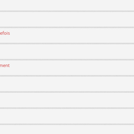
efois
ement