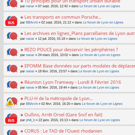
10 principes pour un transport urbain durable
nt
m
le
a
ré
ult
o
e
pl
o
par
nanar
» 07 sept. 2016, 12:42 » dans
Le forum de Lyon en Lignes
g
c
er
n
s
u
n
e
e
le
lu
s
s
s
Les transports en commun Porsche...
n
nt
m
le
a
ré
ult
o
e
pl
o
par
BBArchi
» 02 sept. 2016, 21:12 » dans
Le forum de Lyon en Lignes
g
c
er
n
s
u
n
e
e
le
lu
s
s
s
Les archives en lignes_Plans parcellaires de Lyon autr
n
nt
m
le
a
ré
ult
o
e
pl
o
par
nanar
» 12 juil. 2016, 01:18 » dans
Le forum de Lyon en Lignes
g
c
er
n
s
u
n
e
e
le
lu
s
s
s
REZO POUCE pour desservir les périphéries ?
n
nt
m
le
a
ré
ult
o
e
pl
o
par
nanar
» 24 mars 2016, 10:02 » dans
Le forum de Lyon en Lignes
g
c
er
n
s
u
n
e
e
le
lu
s
s
s
EPOMM Base données sur parts modales de déplac
n
nt
m
le
a
ré
ult
o
e
pl
o
par
nanar
» 18 févr. 2016, 23:57 » dans
Le forum de Lyon en Lignes
g
c
er
n
s
u
n
e
e
le
lu
s
s
s
Réunion Lyon-Tramway - Lundi 8 Février 2016
n
nt
m
le
a
ré
ult
o
e
pl
o
par
nanar
» 05 févr. 2016, 19:44 » dans
Le forum de Lyon en Lignes
g
c
er
n
s
u
n
e
e
le
lu
s
s
s
PLU-H de la métropole de Lyon...
n
nt
m
le
a
ré
ult
o
e
pl
o
par
BBArchi
» 02 févr. 2016, 16:20 » dans
Le forum de Lyon en Lignes
g
c
er
n
s
u
n
e
e
le
lu
s
s
s
Oullins, Arrêt Orsel (Gare Sncf en fait)
n
nt
m
le
a
ré
ult
o
e
pl
o
par
phili_b
» 22 janv. 2016, 15:13 » dans
Le forum de Lyon en Lignes
g
c
er
n
s
u
n
e
e
le
lu
s
s
s
CORUS : Le TAD de l'Ouest rhodanien
n
nt
m
le
a
ré
ult
o