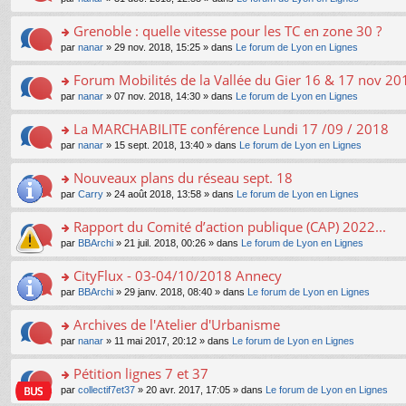
g
c
er
n
s
u
n
e
e
le
lu
s
s
s
Grenoble : quelle vitesse pour les TC en zone 30 ?
n
nt
m
le
a
ré
ult
o
e
pl
o
par
nanar
» 29 nov. 2018, 15:25 » dans
Le forum de Lyon en Lignes
g
c
er
n
s
u
n
e
e
le
lu
s
s
s
Forum Mobilités de la Vallée du Gier 16 & 17 nov 20
n
nt
m
le
a
ré
ult
o
e
pl
o
par
nanar
» 07 nov. 2018, 14:30 » dans
Le forum de Lyon en Lignes
g
c
er
n
s
u
n
e
e
le
lu
s
s
s
La MARCHABILITE conférence Lundi 17 /09 / 2018
n
nt
m
le
a
ré
ult
o
e
pl
o
par
nanar
» 15 sept. 2018, 13:40 » dans
Le forum de Lyon en Lignes
g
c
er
n
s
u
n
e
e
le
lu
s
s
s
Nouveaux plans du réseau sept. 18
n
nt
m
le
a
ré
ult
o
e
pl
o
par
Carry
» 24 août 2018, 13:58 » dans
Le forum de Lyon en Lignes
g
c
er
n
s
u
n
e
e
le
lu
s
s
s
Rapport du Comité d’action publique (CAP) 2022...
n
nt
m
le
a
ré
ult
o
e
pl
o
par
BBArchi
» 21 juil. 2018, 00:26 » dans
Le forum de Lyon en Lignes
g
c
er
n
s
u
n
e
e
le
lu
s
s
s
CityFlux - 03-04/10/2018 Annecy
n
nt
m
le
a
ré
ult
o
e
pl
o
par
BBArchi
» 29 janv. 2018, 08:40 » dans
Le forum de Lyon en Lignes
g
c
er
n
s
u
n
e
e
le
lu
s
s
s
Archives de l'Atelier d'Urbanisme
n
nt
m
le
a
ré
ult
o
e
pl
o
par
nanar
» 11 mai 2017, 20:12 » dans
Le forum de Lyon en Lignes
g
c
er
n
s
u
n
e
e
le
lu
s
s
s
Pétition lignes 7 et 37
n
nt
m
le
a
ré
ult
o
e
pl
o
par
collectif7et37
» 20 avr. 2017, 17:05 » dans
Le forum de Lyon en Lignes
g
c
er
n
s
u
n