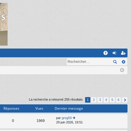
R
A
on
ns
Q
ne
cri
xi
pti
on
on
La recherche a retourné 255 résultats
1
2
3
4
5
6
Réponses
Vues
Dernier message
par
greg59
C
0
1969
29 juin 2026, 19:51
o
n