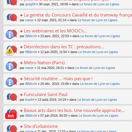
a
ré
ult
o
e
pl
o
par
greg59
» 30 sept. 2021, 18:06 » dans
Le forum de Lyon en Lignes
g
c
er
n
s
u
n
e
e
le
lu
s
s
s
La genèse du Concours Cavaillé et du tramway frança
n
nt
m
le
a
ré
ult
o
e
pl
o
par
nanar
» 12 sept. 2021, 01:14 » dans
Le forum de Lyon en Lignes
g
c
er
n
s
u
n
e
e
le
lu
s
s
s
Les webinaires et les MOOC's...
n
nt
m
le
a
ré
ult
o
e
pl
o
par
BBArchi
» 23 janv. 2021, 22:53 » dans
Le forum de Lyon en Lignes
g
c
er
n
s
u
n
e
e
le
lu
s
s
s
Désinfection dans les TC : précautions...
n
nt
m
le
a
ré
ult
o
e
pl
o
par
BBArchi
» 12 juin 2020, 11:54 » dans
Le forum de Lyon en Lignes
g
c
er
n
s
u
n
e
e
le
lu
s
s
s
Métro Nation (Paris)
n
nt
m
le
a
ré
ult
o
e
pl
o
par
nanar
» 11 mai 2020, 19:21 » dans
Le forum de Lyon en Lignes
g
c
er
n
s
u
n
e
e
le
lu
s
s
s
Sécurité routière ... mais pas que !
n
nt
m
le
a
ré
ult
o
e
pl
o
par
BBArchi
» 20 déc. 2019, 15:09 » dans
Le forum de Lyon en Lignes
g
c
er
n
s
u
n
e
e
le
lu
s
s
s
Funiculaire Saint Paul
n
nt
m
le
a
ré
ult
o
e
pl
o
par
bus64
» 13 août 2019, 14:19 » dans
Le forum de Lyon en Lignes
g
c
er
n
s
u
n
e
e
le
lu
s
s
s
Beaux arts dans les bus. Une nouvelle approche...
n
nt
m
le
a
ré
ult
o
e
pl
o
par
BBArchi
» 07 juin 2019, 00:20 » dans
Le forum de Lyon en Lignes
g
c
er
n
s
u
n
e
e
le
lu
s
s
s
Site d'urbanisme
n
nt
m
le
a
ré
ult
o
e
pl
o
par
nanar
» 31 déc. 2018, 12:53 » dans
Le forum de Lyon en Lignes