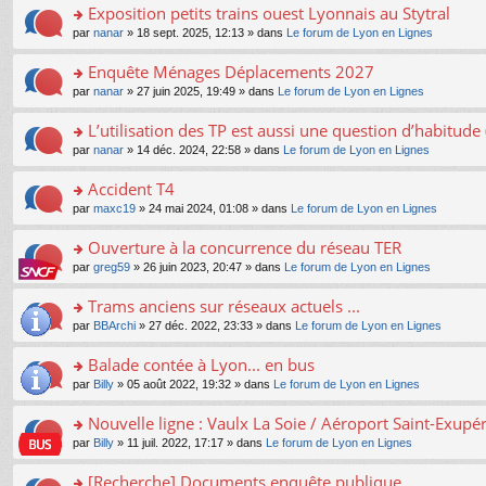
s
Exposition petits trains ouest Lyonnais au Stytral
ult
o
par
nanar
» 18 sept. 2025, 12:13 » dans
Le forum de Lyon en Lignes
er
n
le
s
Enquête Ménages Déplacements 2027
m
ult
e
o
par
nanar
» 27 juin 2025, 19:49 » dans
Le forum de Lyon en Lignes
er
s
n
le
s
s
L’utilisation des TP est aussi une question d’habitud
m
a
ult
e
o
par
nanar
» 14 déc. 2024, 22:58 » dans
Le forum de Lyon en Lignes
g
er
s
n
e
le
s
s
Accident T4
n
m
a
ult
o
e
o
par
maxc19
» 24 mai 2024, 01:08 » dans
Le forum de Lyon en Lignes
g
er
n
s
n
e
le
lu
s
s
Ouverture à la concurrence du réseau TER
n
m
le
a
ult
o
e
pl
o
par
greg59
» 26 juin 2023, 20:47 » dans
Le forum de Lyon en Lignes
g
er
n
s
u
n
e
le
lu
s
s
s
Trams anciens sur réseaux actuels ...
n
m
le
a
ré
ult
o
e
pl
o
par
BBArchi
» 27 déc. 2022, 23:33 » dans
Le forum de Lyon en Lignes
g
c
er
n
s
u
n
e
e
le
lu
s
s
s
Balade contée à Lyon... en bus
n
nt
m
le
a
ré
ult
o
e
pl
o
par
Billy
» 05 août 2022, 19:32 » dans
Le forum de Lyon en Lignes
g
c
er
n
s
u
n
e
e
le
lu
s
s
s
Nouvelle ligne : Vaulx La Soie / Aéroport Saint-Exupé
n
nt
m
le
a
ré
ult
o
e
pl
o
par
Billy
» 11 juil. 2022, 17:17 » dans
Le forum de Lyon en Lignes
g
c
er
n
s
u
n
e
e
le
lu
s
s
s
[Recherche] Documents enquête publique
n
nt
m
le