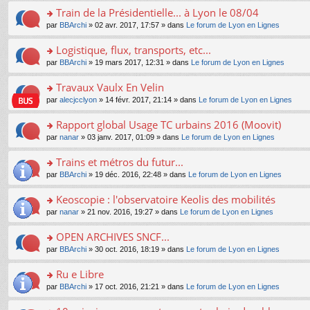
e
e
le
lu
s
s
s
Train de la Présidentielle... à Lyon le 08/04
n
nt
m
le
a
ré
ult
o
e
pl
o
par
BBArchi
» 02 avr. 2017, 17:57 » dans
Le forum de Lyon en Lignes
g
c
er
n
s
u
n
e
e
le
lu
s
s
s
Logistique, flux, transports, etc...
n
nt
m
le
a
ré
ult
o
e
pl
o
par
BBArchi
» 19 mars 2017, 12:31 » dans
Le forum de Lyon en Lignes
g
c
er
n
s
u
n
e
e
le
lu
s
s
s
Travaux Vaulx En Velin
n
nt
m
le
a
ré
ult
o
e
pl
o
par
alecjcclyon
» 14 févr. 2017, 21:14 » dans
Le forum de Lyon en Lignes
g
c
er
n
s
u
n
e
e
le
lu
s
s
s
Rapport global Usage TC urbains 2016 (Moovit)
n
nt
m
le
a
ré
ult
o
e
pl
o
par
nanar
» 03 janv. 2017, 01:09 » dans
Le forum de Lyon en Lignes
g
c
er
n
s
u
n
e
e
le
lu
s
s
s
Trains et métros du futur...
n
nt
m
le
a
ré
ult
o
e
pl
o
par
BBArchi
» 19 déc. 2016, 22:48 » dans
Le forum de Lyon en Lignes
g
c
er
n
s
u
n
e
e
le
lu
s
s
s
Keoscopie : l'observatoire Keolis des mobilités
n
nt
m
le
a
ré
ult
o
e
pl
o
par
nanar
» 21 nov. 2016, 19:27 » dans
Le forum de Lyon en Lignes
g
c
er
n
s
u
n
e
e
le
lu
s
s
s
OPEN ARCHIVES SNCF...
n
nt
m
le
a
ré
ult
o
e
pl
o
par
BBArchi
» 30 oct. 2016, 18:19 » dans
Le forum de Lyon en Lignes
g
c
er
n
s
u
n
e
e
le
lu
s
s
s
Ru e Libre
n
nt
m
le
a
ré
ult
o
e
pl
o
par
BBArchi
» 17 oct. 2016, 21:21 » dans
Le forum de Lyon en Lignes
g
c
er
n
s
u
n
e
e
le
lu
s
s
s
n