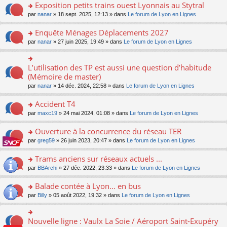
s
Exposition petits trains ouest Lyonnais au Stytral
ult
o
par
nanar
» 18 sept. 2025, 12:13 » dans
Le forum de Lyon en Lignes
er
n
le
s
Enquête Ménages Déplacements 2027
m
ult
e
o
par
nanar
» 27 juin 2025, 19:49 » dans
Le forum de Lyon en Lignes
er
s
n
le
s
s
m
a
ult
L’utilisation des TP est aussi une question d’habitude
o
e
g
er
n
(Mémoire de master)
s
e
le
s
s
n
par
nanar
» 14 déc. 2024, 22:58 » dans
Le forum de Lyon en Lignes
m
ult
a
o
e
er
g
n
Accident T4
s
le
e
lu
s
m
n
o
par
maxc19
» 24 mai 2024, 01:08 » dans
Le forum de Lyon en Lignes
le
a
e
o
n
pl
g
s
n
s
Ouverture à la concurrence du réseau TER
u
e
s
lu
ult
s
n
o
par
greg59
» 26 juin 2023, 20:47 » dans
Le forum de Lyon en Lignes
a
le
er
ré
o
n
g
pl
le
c
n
s
Trams anciens sur réseaux actuels ...
e
u
m
e
lu
ult
n
s
e
o
par
BBArchi
» 27 déc. 2022, 23:33 » dans
Le forum de Lyon en Lignes
nt
le
er
o
ré
s
n
pl
le
n
c
s
s
Balade contée à Lyon... en bus
u
m
lu
e
a
ult
s
e
o
par
Billy
» 05 août 2022, 19:32 » dans
Le forum de Lyon en Lignes
le
nt
g
er
ré
s
n
pl
e
le
c
s
s
u
n
m
e
a
ult
s
Nouvelle ligne : Vaulx La Soie / Aéroport Saint-Exupéry
o
o
e
nt
g
er
ré