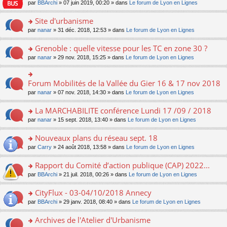
e
pl
o
par
BBArchi
» 07 juin 2019, 00:20 » dans
Le forum de Lyon en Lignes
e
g
er
n
s
u
n
nt
e
le
lu
s
s
s
Site d'urbanisme
n
m
le
a
ré
ult
o
e
pl
o
par
nanar
» 31 déc. 2018, 12:53 » dans
Le forum de Lyon en Lignes
g
c
er
n
s
u
n
e
e
le
lu
s
s
s
Grenoble : quelle vitesse pour les TC en zone 30 ?
n
nt
m
le
a
ré
ult
o
e
pl
o
par
nanar
» 29 nov. 2018, 15:25 » dans
Le forum de Lyon en Lignes
g
c
er
n
s
u
n
e
e
le
lu
s
s
s
n
nt
m
le
a
ré
ult
Forum Mobilités de la Vallée du Gier 16 & 17 nov 2018
o
o
e
pl
g
c
er
n
n
s
u
par
nanar
» 07 nov. 2018, 14:30 » dans
Le forum de Lyon en Lignes
e
e
le
lu
s
s
s
n
nt
m
le
ult
a
ré
La MARCHABILITE conférence Lundi 17 /09 / 2018
o
e
pl
er
g
c
n
s
u
o
par
nanar
» 15 sept. 2018, 13:40 » dans
Le forum de Lyon en Lignes
le
e
e
lu
s
s
n
m
n
nt
le
a
ré
s
e
Nouveaux plans du réseau sept. 18
o
pl
g
c
ult
s
n
u
o
par
Carry
» 24 août 2018, 13:58 » dans
Le forum de Lyon en Lignes
e
e
er
s
lu
s
n
n
nt
le
a
le
ré
s
Rapport du Comité d’action publique (CAP) 2022...
o
m
g
pl
c
ult
n
e
e
u
o
par
BBArchi
» 21 juil. 2018, 00:26 » dans
Le forum de Lyon en Lignes
e
er
lu
s
n
s
n
nt
le
le
s
o
ré
s
CityFlux - 03-04/10/2018 Annecy
m
pl
a
n
c
ult
e
u
o
par
BBArchi
» 29 janv. 2018, 08:40 » dans
Le forum de Lyon en Lignes
g
lu
e
er
s
s
n
e
le
nt
le
s
ré
s
Archives de l'Atelier d'Urbanisme
n
pl
m
a
c
ult
o