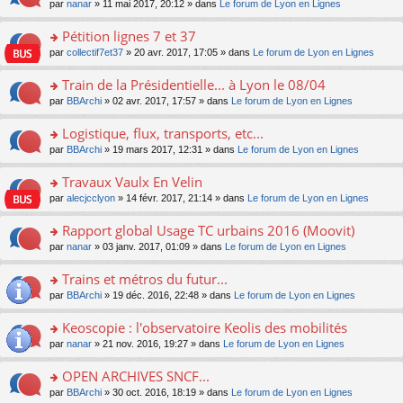
u
e
o
par
nanar
» 11 mai 2017, 20:12 » dans
Le forum de Lyon en Lignes
g
e
er
n
s
s
n
e
nt
le
lu
ré
s
s
Pétition lignes 7 et 37
n
m
le
c
a
ult
o
e
pl
o
par
collectif7et37
» 20 avr. 2017, 17:05 » dans
Le forum de Lyon en Lignes
e
g
er
n
s
u
n
nt
e
le
lu
s
s
s
Train de la Présidentielle... à Lyon le 08/04
n
m
le
a
ré
ult
o
e
pl
o
par
BBArchi
» 02 avr. 2017, 17:57 » dans
Le forum de Lyon en Lignes
g
c
er
n
s
u
n
e
e
le
lu
s
s
s
Logistique, flux, transports, etc...
n
nt
m
le
a
ré
ult
o
e
pl
o
par
BBArchi
» 19 mars 2017, 12:31 » dans
Le forum de Lyon en Lignes
g
c
er
n
s
u
n
e
e
le
lu
s
s
s
Travaux Vaulx En Velin
n
nt
m
le
a
ré
ult
o
e
pl
o
par
alecjcclyon
» 14 févr. 2017, 21:14 » dans
Le forum de Lyon en Lignes
g
c
er
n
s
u
n
e
e
le
lu
s
s
s
Rapport global Usage TC urbains 2016 (Moovit)
n
nt
m
le
a
ré
ult
o
e
pl
o
par
nanar
» 03 janv. 2017, 01:09 » dans
Le forum de Lyon en Lignes
g
c
er
n
s
u
n
e
e
le
lu
s
s
s
Trains et métros du futur...
n
nt
m
le
a
ré
ult
o
e
pl
o
par
BBArchi
» 19 déc. 2016, 22:48 » dans
Le forum de Lyon en Lignes
g
c
er
n
s
u
n
e
e
le
lu
s
s
s
Keoscopie : l'observatoire Keolis des mobilités
n
nt
m
le
a
ré
ult
o
e
pl
o
par
nanar
» 21 nov. 2016, 19:27 » dans
Le forum de Lyon en Lignes
g
c
er
n
s
u
n
e
e
le
lu
s
s
s
OPEN ARCHIVES SNCF...
n
nt
m
le
a
ré
ult
o
e
pl
o
par
BBArchi
» 30 oct. 2016, 18:19 » dans
Le forum de Lyon en Lignes
g
c
er
n