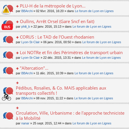
s
le
nt
g
s
s
PLU-H de la métropole de Lyon...
ré
pl
e
s
ult
c
u
n
o
par
BBArchi
» 02 févr. 2016, 16:20 » dans
Le forum de Lyon en Lignes
a
er
e
s
o
n
g
le
nt
ré
n
s
Oullins, Arrêt Orsel (Gare Sncf en fait)
e
m
c
lu
ult
n
e
o
par
phili_b
» 22 janv. 2016, 15:13 » dans
Le forum de Lyon en Lignes
e
le
er
o
s
n
nt
pl
le
n
s
s
CORUS : Le TAD de l'Ouest rhodanien
u
m
lu
a
ult
s
e
o
par
Lyon-St-Clair
» 06 janv. 2016, 00:50 » dans
Le forum de Lyon en Lignes
le
g
er
ré
s
n
pl
e
le
c
s
s
u
Loi NOTRe et fin des Périmètres de transport urbain
n
m
e
a
ult
s
o
e
o
par
Lyon-St-Clair
» 22 déc. 2015, 13:31 » dans
Le forum de Lyon en Lignes
nt
g
er
ré
n
s
n
e
le
c
lu
s
s
"Altercation"...
n
m
e
le
a
ult
o
e
nt
pl
o
par
BBArchi
» 11 déc. 2015, 10:39 » dans
Le forum de Lyon en Lignes
g
er
n
s
u
n
e
le
lu
s
s
s
n
m
le
a
ré
ult
Pédibus, Rosalies, & Co. MAIS applicables aux
o
o
e
pl
g
c
er
n
n
transports collectifs !
s
u
e
e
le
lu
s
s
s
n
par
BBArchi
» 08 nov. 2015, 11:22 » dans
Le forum de Lyon en Lignes
nt
m
le
ult
a
ré
o
e
pl
er
g
c
n
s
u
le
e
e
lu
Circulation, Ville, Urbanisme : de l'approche techniciste
s
o
s
m
n
nt
le
a
n
à la Mobilité
ré
e
o
pl
g
s
c
s
n
par
nanar
» 25 sept. 2015, 12:44 » dans
Le forum de Lyon en Lignes
u
e
ult
e
s
lu
s