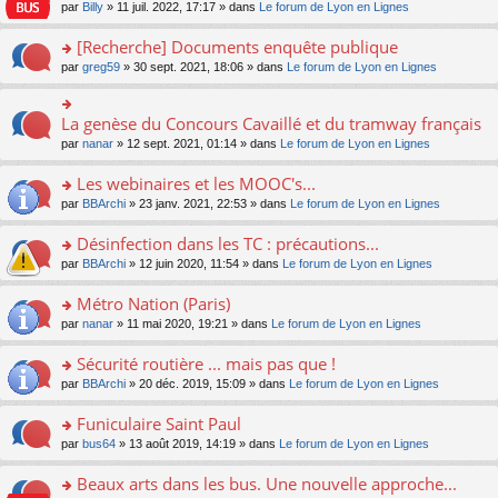
n
n
s
par
Billy
» 11 juil. 2022, 17:17 » dans
Le forum de Lyon en Lignes
e
le
c
lu
s
s
n
m
e
le
ult
a
[Recherche] Documents enquête publique
o
e
nt
pl
er
g
n
s
u
o
par
greg59
» 30 sept. 2021, 18:06 » dans
Le forum de Lyon en Lignes
le
e
lu
s
s
n
m
n
le
a
ré
s
e
o
pl
g
c
ult
s
La genèse du Concours Cavaillé et du tramway français
n
o
u
e
e
er
s
lu
n
s
par
nanar
» 12 sept. 2021, 01:14 » dans
Le forum de Lyon en Lignes
n
nt
le
a
le
s
ré
o
m
g
pl
ult
c
Les webinaires et les MOOC's...
n
e
e
u
er
e
lu
s
n
s
o
par
BBArchi
» 23 janv. 2021, 22:53 » dans
Le forum de Lyon en Lignes
le
nt
le
s
o
ré
n
m
pl
a
n
c
s
e
Désinfection dans les TC : précautions...
u
g
lu
e
ult
s
s
o
par
BBArchi
» 12 juin 2020, 11:54 » dans
Le forum de Lyon en Lignes
e
le
nt
er
s
ré
n
n
pl
le
a
c
s
Métro Nation (Paris)
o
u
m
g
e
ult
n
s
e
e
o
par
nanar
» 11 mai 2020, 19:21 » dans
Le forum de Lyon en Lignes
nt
er
lu
ré
s
n
n
le
le
c
s
o
s
Sécurité routière ... mais pas que !
m
pl
e
a
n
ult
e
u
o
par
BBArchi
» 20 déc. 2019, 15:09 » dans
Le forum de Lyon en Lignes
nt
g
lu
er
s
s
n
e
le
le
s
ré
s
Funiculaire Saint Paul
n
pl
m
a
c
ult
o
u
e
o
par
bus64
» 13 août 2019, 14:19 » dans
Le forum de Lyon en Lignes
g
e
er
n
s
s
n
e
nt
le
lu
ré
s
s
Beaux arts dans les bus. Une nouvelle approche...
n
m
le
c
a
ult
o