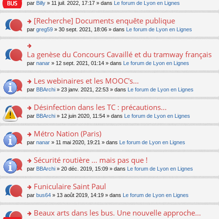
n
n
s
par
Billy
» 11 juil. 2022, 17:17 » dans
Le forum de Lyon en Lignes
e
le
c
lu
s
s
n
m
e
le
ult
a
[Recherche] Documents enquête publique
o
e
nt
pl
er
g
n
s
u
o
par
greg59
» 30 sept. 2021, 18:06 » dans
Le forum de Lyon en Lignes
le
e
lu
s
s
n
m
n
le
a
ré
s
e
o
pl
g
c
ult
s
La genèse du Concours Cavaillé et du tramway français
n
o
u
e
e
er
s
lu
n
s
par
nanar
» 12 sept. 2021, 01:14 » dans
Le forum de Lyon en Lignes
n
nt
le
a
le
s
ré
o
m
g
pl
ult
c
Les webinaires et les MOOC's...
n
e
e
u
er
e
lu
s
n
s
o
par
BBArchi
» 23 janv. 2021, 22:53 » dans
Le forum de Lyon en Lignes
le
nt
le
s
o
ré
n
m
pl
a
n
c
s
e
Désinfection dans les TC : précautions...
u
g
lu
e
ult
s
s
o
par
BBArchi
» 12 juin 2020, 11:54 » dans
Le forum de Lyon en Lignes
e
le
nt
er
s
ré
n
n
pl
le
a
c
s
Métro Nation (Paris)
o
u
m
g
e
ult
n
s
e
e
o
par
nanar
» 11 mai 2020, 19:21 » dans
Le forum de Lyon en Lignes
nt
er
lu
ré
s
n
n
le
le
c
s
o
s
Sécurité routière ... mais pas que !
m
pl
e
a
n
ult
e
u
o
par
BBArchi
» 20 déc. 2019, 15:09 » dans
Le forum de Lyon en Lignes
nt
g
lu
er
s
s
n
e
le
le
s
ré
s
Funiculaire Saint Paul
n
pl
m
a
c
ult
o
u
e
o
par
bus64
» 13 août 2019, 14:19 » dans
Le forum de Lyon en Lignes
g
e
er
n
s
s
n
e
nt
le
lu
ré
s
s
Beaux arts dans les bus. Une nouvelle approche...
n
m
le
c
a
ult
o