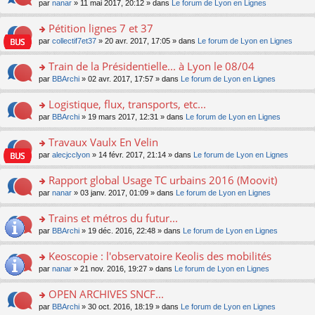
u
e
o
par
nanar
» 11 mai 2017, 20:12 » dans
Le forum de Lyon en Lignes
g
e
er
n
s
s
n
e
nt
le
lu
ré
s
s
Pétition lignes 7 et 37
n
m
le
c
a
ult
o
e
pl
o
par
collectif7et37
» 20 avr. 2017, 17:05 » dans
Le forum de Lyon en Lignes
e
g
er
n
s
u
n
nt
e
le
lu
s
s
s
Train de la Présidentielle... à Lyon le 08/04
n
m
le
a
ré
ult
o
e
pl
o
par
BBArchi
» 02 avr. 2017, 17:57 » dans
Le forum de Lyon en Lignes
g
c
er
n
s
u
n
e
e
le
lu
s
s
s
Logistique, flux, transports, etc...
n
nt
m
le
a
ré
ult
o
e
pl
o
par
BBArchi
» 19 mars 2017, 12:31 » dans
Le forum de Lyon en Lignes
g
c
er
n
s
u
n
e
e
le
lu
s
s
s
Travaux Vaulx En Velin
n
nt
m
le
a
ré
ult
o
e
pl
o
par
alecjcclyon
» 14 févr. 2017, 21:14 » dans
Le forum de Lyon en Lignes
g
c
er
n
s
u
n
e
e
le
lu
s
s
s
Rapport global Usage TC urbains 2016 (Moovit)
n
nt
m
le
a
ré
ult
o
e
pl
o
par
nanar
» 03 janv. 2017, 01:09 » dans
Le forum de Lyon en Lignes
g
c
er
n
s
u
n
e
e
le
lu
s
s
s
Trains et métros du futur...
n
nt
m
le
a
ré
ult
o
e
pl
o
par
BBArchi
» 19 déc. 2016, 22:48 » dans
Le forum de Lyon en Lignes
g
c
er
n
s
u
n
e
e
le
lu
s
s
s
Keoscopie : l'observatoire Keolis des mobilités
n
nt
m
le
a
ré
ult
o
e
pl
o
par
nanar
» 21 nov. 2016, 19:27 » dans
Le forum de Lyon en Lignes
g
c
er
n
s
u
n
e
e
le
lu
s
s
s
OPEN ARCHIVES SNCF...
n
nt
m
le
a
ré
ult
o
e
pl
o
par
BBArchi
» 30 oct. 2016, 18:19 » dans
Le forum de Lyon en Lignes
g
c
er
n