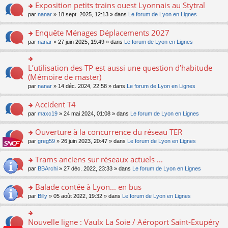
s
Exposition petits trains ouest Lyonnais au Stytral
ult
o
par
nanar
» 18 sept. 2025, 12:13 » dans
Le forum de Lyon en Lignes
er
n
le
s
Enquête Ménages Déplacements 2027
m
ult
e
o
par
nanar
» 27 juin 2025, 19:49 » dans
Le forum de Lyon en Lignes
er
s
n
le
s
s
m
a
ult
L’utilisation des TP est aussi une question d’habitude
o
e
g
er
n
(Mémoire de master)
s
e
le
s
s
n
par
nanar
» 14 déc. 2024, 22:58 » dans
Le forum de Lyon en Lignes
m
ult
a
o
e
er
g
n
Accident T4
s
le
e
lu
s
m
n
o
par
maxc19
» 24 mai 2024, 01:08 » dans
Le forum de Lyon en Lignes
le
a
e
o
n
pl
g
s
n
s
Ouverture à la concurrence du réseau TER
u
e
s
lu
ult
s
n
o
par
greg59
» 26 juin 2023, 20:47 » dans
Le forum de Lyon en Lignes
a
le
er
ré
o
n
g
pl
le
c
n
s
Trams anciens sur réseaux actuels ...
e
u
m
e
lu
ult
n
s
e
o
par
BBArchi
» 27 déc. 2022, 23:33 » dans
Le forum de Lyon en Lignes
nt
le
er
o
ré
s
n
pl
le
n
c
s
s
Balade contée à Lyon... en bus
u
m
lu
e
a
ult
s
e
o
par
Billy
» 05 août 2022, 19:32 » dans
Le forum de Lyon en Lignes
le
nt
g
er
ré
s
n
pl
e
le
c
s
s
u
n
m
e
a
ult
s
Nouvelle ligne : Vaulx La Soie / Aéroport Saint-Exupéry
o
o
e
nt
g
er
ré