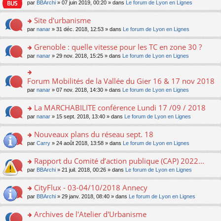
e
pl
o
par
BBArchi
» 07 juin 2019, 00:20 » dans
Le forum de Lyon en Lignes
e
g
er
n
s
u
n
nt
e
le
lu
s
s
s
Site d'urbanisme
n
m
le
a
ré
ult
o
e
pl
o
par
nanar
» 31 déc. 2018, 12:53 » dans
Le forum de Lyon en Lignes
g
c
er
n
s
u
n
e
e
le
lu
s
s
s
Grenoble : quelle vitesse pour les TC en zone 30 ?
n
nt
m
le
a
ré
ult
o
e
pl
o
par
nanar
» 29 nov. 2018, 15:25 » dans
Le forum de Lyon en Lignes
g
c
er
n
s
u
n
e
e
le
lu
s
s
s
n
nt
m
le
a
ré
ult
Forum Mobilités de la Vallée du Gier 16 & 17 nov 2018
o
o
e
pl
g
c
er
n
n
s
u
par
nanar
» 07 nov. 2018, 14:30 » dans
Le forum de Lyon en Lignes
e
e
le
lu
s
s
s
n
nt
m
le
ult
a
ré
La MARCHABILITE conférence Lundi 17 /09 / 2018
o
e
pl
er
g
c
n
s
u
o
par
nanar
» 15 sept. 2018, 13:40 » dans
Le forum de Lyon en Lignes
le
e
e
lu
s
s
n
m
n
nt
le
a
ré
s
e
Nouveaux plans du réseau sept. 18
o
pl
g
c
ult
s
n
u
o
par
Carry
» 24 août 2018, 13:58 » dans
Le forum de Lyon en Lignes
e
e
er
s
lu
s
n
n
nt
le
a
le
ré
s
Rapport du Comité d’action publique (CAP) 2022...
o
m
g
pl
c
ult
n
e
e
u
o
par
BBArchi
» 21 juil. 2018, 00:26 » dans
Le forum de Lyon en Lignes
e
er
lu
s
n
s
n
nt
le
le
s
o
ré
s
CityFlux - 03-04/10/2018 Annecy
m
pl
a
n
c
ult
e
u
o
par
BBArchi
» 29 janv. 2018, 08:40 » dans
Le forum de Lyon en Lignes
g
lu
e
er
s
s
n
e
le
nt
le
s
ré
s
Archives de l'Atelier d'Urbanisme
n
pl
m
a
c
ult
o