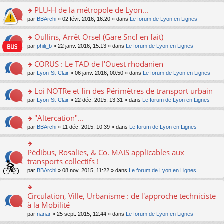
s
le
nt
g
s
s
PLU-H de la métropole de Lyon...
ré
pl
e
s
ult
c
u
n
o
par
BBArchi
» 02 févr. 2016, 16:20 » dans
Le forum de Lyon en Lignes
a
er
e
s
o
n
g
le
nt
ré
n
s
Oullins, Arrêt Orsel (Gare Sncf en fait)
e
m
c
lu
ult
n
e
o
par
phili_b
» 22 janv. 2016, 15:13 » dans
Le forum de Lyon en Lignes
e
le
er
o
s
n
nt
pl
le
n
s
s
CORUS : Le TAD de l'Ouest rhodanien
u
m
lu
a
ult
s
e
o
par
Lyon-St-Clair
» 06 janv. 2016, 00:50 » dans
Le forum de Lyon en Lignes
le
g
er
ré
s
n
pl
e
le
c
s
s
u
Loi NOTRe et fin des Périmètres de transport urbain
n
m
e
a
ult
s
o
e
o
par
Lyon-St-Clair
» 22 déc. 2015, 13:31 » dans
Le forum de Lyon en Lignes
nt
g
er
ré
n
s
n
e
le
c
lu
s
s
"Altercation"...
n
m
e
le
a
ult
o
e
nt
pl
o
par
BBArchi
» 11 déc. 2015, 10:39 » dans
Le forum de Lyon en Lignes
g
er
n
s
u
n
e
le
lu
s
s
s
n
m
le
a
ré
ult
Pédibus, Rosalies, & Co. MAIS applicables aux
o
o
e
pl
g
c
er
n
n
transports collectifs !
s
u
e
e
le
lu
s
s
s
n
par
BBArchi
» 08 nov. 2015, 11:22 » dans
Le forum de Lyon en Lignes
nt
m
le
ult
a
ré
o
e
pl
er
g
c
n
s
u
le
e
e
lu
Circulation, Ville, Urbanisme : de l'approche techniciste
s
o
s
m
n
nt
le
a
n
à la Mobilité
ré
e
o
pl
g
s
c
s
n
par
nanar
» 25 sept. 2015, 12:44 » dans
Le forum de Lyon en Lignes
u
e
ult
e
s
lu
s