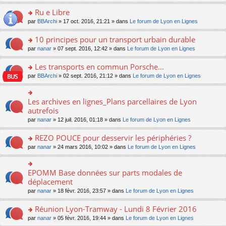
s
u
n
e
e
le
lu
s
s
s
Ru e Libre
n
nt
m
le
a
ré
ult
o
e
pl
o
par
BBArchi
» 17 oct. 2016, 21:21 » dans
Le forum de Lyon en Lignes
g
c
er
n
s
u
n
e
e
le
lu
s
s
s
10 principes pour un transport urbain durable
n
nt
m
le
a
ré
ult
o
e
pl
o
par
nanar
» 07 sept. 2016, 12:42 » dans
Le forum de Lyon en Lignes
g
c
er
n
s
u
n
e
e
le
lu
s
s
s
Les transports en commun Porsche...
n
nt
m
le
a
ré
ult
o
e
pl
o
par
BBArchi
» 02 sept. 2016, 21:12 » dans
Le forum de Lyon en Lignes
g
c
er
n
s
u
n
e
e
le
lu
s
s
s
n
nt
m
le
a
ré
ult
Les archives en lignes_Plans parcellaires de Lyon
o
o
e
pl
g
c
er
n
n
autrefois
s
u
e
e
le
lu
s
s
s
n
par
nanar
» 12 juil. 2016, 01:18 » dans
Le forum de Lyon en Lignes
nt
m
le
ult
a
ré
o
e
pl
er
g
c
n
REZO POUCE pour desservir les périphéries ?
s
u
le
e
e
lu
s
s
m
n
o
par
nanar
» 24 mars 2016, 10:02 » dans
Le forum de Lyon en Lignes
nt
le
a
ré
e
o
n
pl
g
c
s
n
s
u
e
e
s
lu
ult
EPOMM Base données sur parts modales de
o
s
n
nt
a
le
er
n
déplacement
ré
o
g
pl
le
s
c
n
par
nanar
» 18 févr. 2016, 23:57 » dans
Le forum de Lyon en Lignes
e
u
m
ult
e
lu
n
s
e
er
nt
le
o
Réunion Lyon-Tramway - Lundi 8 Février 2016
ré
s
le
pl
n
c
s
m
o
par
nanar
» 05 févr. 2016, 19:44 » dans
Le forum de Lyon en Lignes
u
lu
e
a
e
n