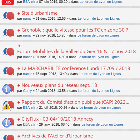
e
pl
o
par
BBArchi
» 07 juin 2019, 00:20 » dans
Le forum de Lyon en Lignes
e
g
er
n
s
u
n
nt
e
le
lu
s
s
s
Site d'urbanisme
n
m
le
a
ré
ult
o
e
pl
o
par
nanar
» 31 déc. 2018, 12:53 » dans
Le forum de Lyon en Lignes
g
c
er
n
s
u
n
e
e
le
lu
s
s
s
Grenoble : quelle vitesse pour les TC en zone 30 ?
n
nt
m
le
a
ré
ult
o
e
pl
o
par
nanar
» 29 nov. 2018, 15:25 » dans
Le forum de Lyon en Lignes
g
c
er
n
s
u
n
e
e
le
lu
s
s
s
n
nt
m
le
a
ré
ult
Forum Mobilités de la Vallée du Gier 16 & 17 nov 2018
o
o
e
pl
g
c
er
n
n
s
u
par
nanar
» 07 nov. 2018, 14:30 » dans
Le forum de Lyon en Lignes
e
e
le
lu
s
s
s
n
nt
m
le
ult
a
ré
La MARCHABILITE conférence Lundi 17 /09 / 2018
o
e
pl
er
g
c
n
s
u
o
par
nanar
» 15 sept. 2018, 13:40 » dans
Le forum de Lyon en Lignes
le
e
e
lu
s
s
n
m
n
nt
le
a
ré
s
e
Nouveaux plans du réseau sept. 18
o
pl
g
c
ult
s
n
u
o
par
Carry
» 24 août 2018, 13:58 » dans
Le forum de Lyon en Lignes
e
e
er
s
lu
s
n
n
nt
le
a
le
ré
s
Rapport du Comité d’action publique (CAP) 2022...
o
m
g
pl
c
ult
n
e
e
u
o
par
BBArchi
» 21 juil. 2018, 00:26 » dans
Le forum de Lyon en Lignes
e
er
lu
s
n
s
n
nt
le
le
s
o
ré
s
CityFlux - 03-04/10/2018 Annecy
m
pl
a
n
c
ult
e
u
o
par
BBArchi
» 29 janv. 2018, 08:40 » dans
Le forum de Lyon en Lignes
g
lu
e
er
s
s
n
e
le
nt
le
s
ré
s
Archives de l'Atelier d'Urbanisme
n
pl
m
a
c
ult
o