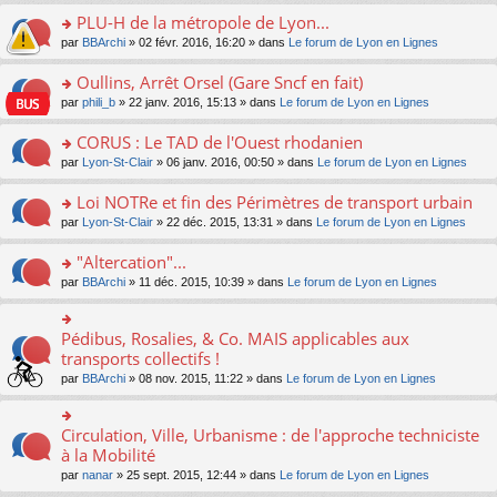
s
le
nt
g
s
s
PLU-H de la métropole de Lyon...
ré
pl
e
s
ult
c
u
n
o
par
BBArchi
» 02 févr. 2016, 16:20 » dans
Le forum de Lyon en Lignes
a
er
e
s
o
n
g
le
nt
ré
n
s
Oullins, Arrêt Orsel (Gare Sncf en fait)
e
m
c
lu
ult
n
e
o
par
phili_b
» 22 janv. 2016, 15:13 » dans
Le forum de Lyon en Lignes
e
le
er
o
s
n
nt
pl
le
n
s
s
CORUS : Le TAD de l'Ouest rhodanien
u
m
lu
a
ult
s
e
o
par
Lyon-St-Clair
» 06 janv. 2016, 00:50 » dans
Le forum de Lyon en Lignes
le
g
er
ré
s
n
pl
e
le
c
s
s
u
Loi NOTRe et fin des Périmètres de transport urbain
n
m
e
a
ult
s
o
e
o
par
Lyon-St-Clair
» 22 déc. 2015, 13:31 » dans
Le forum de Lyon en Lignes
nt
g
er
ré
n
s
n
e
le
c
lu
s
s
"Altercation"...
n
m
e
le
a
ult
o
e
nt
pl
o
par
BBArchi
» 11 déc. 2015, 10:39 » dans
Le forum de Lyon en Lignes
g
er
n
s
u
n
e
le
lu
s
s
s
n
m
le
a
ré
ult
Pédibus, Rosalies, & Co. MAIS applicables aux
o
o
e
pl
g
c
er
n
n
transports collectifs !
s
u
e
e
le
lu
s
s
s
n
par
BBArchi
» 08 nov. 2015, 11:22 » dans
Le forum de Lyon en Lignes
nt
m
le
ult
a
ré
o
e
pl
er
g
c
n
s
u
le
e
e
lu
Circulation, Ville, Urbanisme : de l'approche techniciste
s
o
s
m
n
nt
le
a
n
à la Mobilité
ré
e
o
pl
g
s
c
s
n
par
nanar
» 25 sept. 2015, 12:44 » dans
Le forum de Lyon en Lignes
u
e
ult
e
s
lu
s