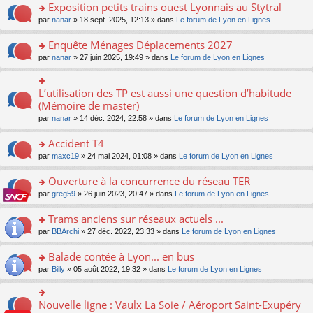
s
Exposition petits trains ouest Lyonnais au Stytral
ult
o
par
nanar
» 18 sept. 2025, 12:13 » dans
Le forum de Lyon en Lignes
er
n
le
s
Enquête Ménages Déplacements 2027
m
ult
e
o
par
nanar
» 27 juin 2025, 19:49 » dans
Le forum de Lyon en Lignes
er
s
n
le
s
s
m
a
ult
L’utilisation des TP est aussi une question d’habitude
o
e
g
er
n
(Mémoire de master)
s
e
le
s
s
n
par
nanar
» 14 déc. 2024, 22:58 » dans
Le forum de Lyon en Lignes
m
ult
a
o
e
er
g
n
Accident T4
s
le
e
lu
s
m
n
o
par
maxc19
» 24 mai 2024, 01:08 » dans
Le forum de Lyon en Lignes
le
a
e
o
n
pl
g
s
n
s
Ouverture à la concurrence du réseau TER
u
e
s
lu
ult
s
n
o
par
greg59
» 26 juin 2023, 20:47 » dans
Le forum de Lyon en Lignes
a
le
er
ré
o
n
g
pl
le
c
n
s
Trams anciens sur réseaux actuels ...
e
u
m
e
lu
ult
n
s
e
o
par
BBArchi
» 27 déc. 2022, 23:33 » dans
Le forum de Lyon en Lignes
nt
le
er
o
ré
s
n
pl
le
n
c
s
s
Balade contée à Lyon... en bus
u
m
lu
e
a
ult
s
e
o
par
Billy
» 05 août 2022, 19:32 » dans
Le forum de Lyon en Lignes
le
nt
g
er
ré
s
n
pl
e
le
c
s
s
u
n
m
e
a
ult
s
Nouvelle ligne : Vaulx La Soie / Aéroport Saint-Exupéry
o
o
e
nt
g
er
ré