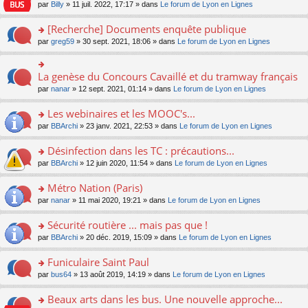
n
n
s
par
Billy
» 11 juil. 2022, 17:17 » dans
Le forum de Lyon en Lignes
e
le
c
lu
s
s
n
m
e
le
ult
a
[Recherche] Documents enquête publique
o
e
nt
pl
er
g
n
s
u
o
par
greg59
» 30 sept. 2021, 18:06 » dans
Le forum de Lyon en Lignes
le
e
lu
s
s
n
m
n
le
a
ré
s
e
o
pl
g
c
ult
s
La genèse du Concours Cavaillé et du tramway français
n
o
u
e
e
er
s
lu
n
s
par
nanar
» 12 sept. 2021, 01:14 » dans
Le forum de Lyon en Lignes
n
nt
le
a
le
s
ré
o
m
g
pl
ult
c
Les webinaires et les MOOC's...
n
e
e
u
er
e
lu
s
n
s
o
par
BBArchi
» 23 janv. 2021, 22:53 » dans
Le forum de Lyon en Lignes
le
nt
le
s
o
ré
n
m
pl
a
n
c
s
e
Désinfection dans les TC : précautions...
u
g
lu
e
ult
s
s
o
par
BBArchi
» 12 juin 2020, 11:54 » dans
Le forum de Lyon en Lignes
e
le
nt
er
s
ré
n
n
pl
le
a
c
s
Métro Nation (Paris)
o
u
m
g
e
ult
n
s
e
e
o
par
nanar
» 11 mai 2020, 19:21 » dans
Le forum de Lyon en Lignes
nt
er
lu
ré
s
n
n
le
le
c
s
o
s
Sécurité routière ... mais pas que !
m
pl
e
a
n
ult
e
u
o
par
BBArchi
» 20 déc. 2019, 15:09 » dans
Le forum de Lyon en Lignes
nt
g
lu
er
s
s
n
e
le
le
s
ré
s
Funiculaire Saint Paul
n
pl
m
a
c
ult
o
u
e
o
par
bus64
» 13 août 2019, 14:19 » dans
Le forum de Lyon en Lignes
g
e
er
n
s
s
n
e
nt
le
lu
ré
s
s
Beaux arts dans les bus. Une nouvelle approche...
n
m
le
c
a
ult
o