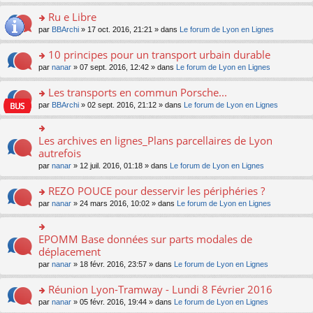
s
u
n
e
e
le
lu
s
s
s
Ru e Libre
n
nt
m
le
a
ré
ult
o
e
pl
o
par
BBArchi
» 17 oct. 2016, 21:21 » dans
Le forum de Lyon en Lignes
g
c
er
n
s
u
n
e
e
le
lu
s
s
s
10 principes pour un transport urbain durable
n
nt
m
le
a
ré
ult
o
e
pl
o
par
nanar
» 07 sept. 2016, 12:42 » dans
Le forum de Lyon en Lignes
g
c
er
n
s
u
n
e
e
le
lu
s
s
s
Les transports en commun Porsche...
n
nt
m
le
a
ré
ult
o
e
pl
o
par
BBArchi
» 02 sept. 2016, 21:12 » dans
Le forum de Lyon en Lignes
g
c
er
n
s
u
n
e
e
le
lu
s
s
s
n
nt
m
le
a
ré
ult
Les archives en lignes_Plans parcellaires de Lyon
o
o
e
pl
g
c
er
n
n
autrefois
s
u
e
e
le
lu
s
s
s
n
par
nanar
» 12 juil. 2016, 01:18 » dans
Le forum de Lyon en Lignes
nt
m
le
ult
a
ré
o
e
pl
er
g
c
n
REZO POUCE pour desservir les périphéries ?
s
u
le
e
e
lu
s
s
m
n
o
par
nanar
» 24 mars 2016, 10:02 » dans
Le forum de Lyon en Lignes
nt
le
a
ré
e
o
n
pl
g
c
s
n
s
u
e
e
s
lu
ult
EPOMM Base données sur parts modales de
o
s
n
nt
a
le
er
n
déplacement
ré
o
g
pl
le
s
c
n
par
nanar
» 18 févr. 2016, 23:57 » dans
Le forum de Lyon en Lignes
e
u
m
ult
e
lu
n
s
e
er
nt
le
o
Réunion Lyon-Tramway - Lundi 8 Février 2016
ré
s
le
pl
n
c
s
m
o
par
nanar
» 05 févr. 2016, 19:44 » dans
Le forum de Lyon en Lignes
u
lu
e
a
e
n