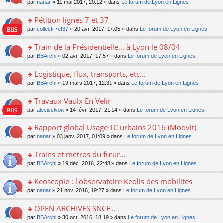
u
e
o
par
nanar
» 11 mai 2017, 20:12 » dans
Le forum de Lyon en Lignes
g
e
er
n
s
s
n
e
nt
le
lu
ré
s
s
Pétition lignes 7 et 37
n
m
le
c
a
ult
o
e
pl
o
par
collectif7et37
» 20 avr. 2017, 17:05 » dans
Le forum de Lyon en Lignes
e
g
er
n
s
u
n
nt
e
le
lu
s
s
s
Train de la Présidentielle... à Lyon le 08/04
n
m
le
a
ré
ult
o
e
pl
o
par
BBArchi
» 02 avr. 2017, 17:57 » dans
Le forum de Lyon en Lignes
g
c
er
n
s
u
n
e
e
le
lu
s
s
s
Logistique, flux, transports, etc...
n
nt
m
le
a
ré
ult
o
e
pl
o
par
BBArchi
» 19 mars 2017, 12:31 » dans
Le forum de Lyon en Lignes
g
c
er
n
s
u
n
e
e
le
lu
s
s
s
Travaux Vaulx En Velin
n
nt
m
le
a
ré
ult
o
e
pl
o
par
alecjcclyon
» 14 févr. 2017, 21:14 » dans
Le forum de Lyon en Lignes
g
c
er
n
s
u
n
e
e
le
lu
s
s
s
Rapport global Usage TC urbains 2016 (Moovit)
n
nt
m
le
a
ré
ult
o
e
pl
o
par
nanar
» 03 janv. 2017, 01:09 » dans
Le forum de Lyon en Lignes
g
c
er
n
s
u
n
e
e
le
lu
s
s
s
Trains et métros du futur...
n
nt
m
le
a
ré
ult
o
e
pl
o
par
BBArchi
» 19 déc. 2016, 22:48 » dans
Le forum de Lyon en Lignes
g
c
er
n
s
u
n
e
e
le
lu
s
s
s
Keoscopie : l'observatoire Keolis des mobilités
n
nt
m
le
a
ré
ult
o
e
pl
o
par
nanar
» 21 nov. 2016, 19:27 » dans
Le forum de Lyon en Lignes
g
c
er
n
s
u
n
e
e
le
lu
s
s
s
OPEN ARCHIVES SNCF...
n
nt
m
le
a
ré
ult
o
e
pl
o
par
BBArchi
» 30 oct. 2016, 18:19 » dans
Le forum de Lyon en Lignes
g
c
er
n