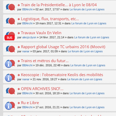
e
e
le
lu
s
s
s
Train de la Présidentielle... à Lyon le 08/04
n
nt
m
le
a
ré
ult
o
e
pl
o
par
BBArchi
» 02 avr. 2017, 17:57 » dans
Le forum de Lyon en Lignes
g
c
er
n
s
u
n
e
e
le
lu
s
s
s
Logistique, flux, transports, etc...
n
nt
m
le
a
ré
ult
o
e
pl
o
par
BBArchi
» 19 mars 2017, 12:31 » dans
Le forum de Lyon en Lignes
g
c
er
n
s
u
n
e
e
le
lu
s
s
s
Travaux Vaulx En Velin
n
nt
m
le
a
ré
ult
o
e
pl
o
par
alecjcclyon
» 14 févr. 2017, 21:14 » dans
Le forum de Lyon en Lignes
g
c
er
n
s
u
n
e
e
le
lu
s
s
s
Rapport global Usage TC urbains 2016 (Moovit)
n
nt
m
le
a
ré
ult
o
e
pl
o
par
nanar
» 03 janv. 2017, 01:09 » dans
Le forum de Lyon en Lignes
g
c
er
n
s
u
n
e
e
le
lu
s
s
s
Trains et métros du futur...
n
nt
m
le
a
ré
ult
o
e
pl
o
par
BBArchi
» 19 déc. 2016, 22:48 » dans
Le forum de Lyon en Lignes
g
c
er
n
s
u
n
e
e
le
lu
s
s
s
Keoscopie : l'observatoire Keolis des mobilités
n
nt
m
le
a
ré
ult
o
e
pl
o
par
nanar
» 21 nov. 2016, 19:27 » dans
Le forum de Lyon en Lignes
g
c
er
n
s
u
n
e
e
le
lu
s
s
s
OPEN ARCHIVES SNCF...
n
nt
m
le
a
ré
ult
o
e
pl
o
par
BBArchi
» 30 oct. 2016, 18:19 » dans
Le forum de Lyon en Lignes
g
c
er
n
s
u
n
e
e
le
lu
s
s
s
Ru e Libre
n
nt
m
le
a
ré
ult
o
e
pl
o
par
BBArchi
» 17 oct. 2016, 21:21 » dans
Le forum de Lyon en Lignes
g
c
er
n
s
u
n
e
e
le
lu
s
s
s
n