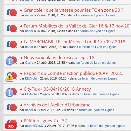
g
c
er
n
s
u
n
e
e
le
lu
s
s
s
Grenoble : quelle vitesse pour les TC en zone 30 ?
n
nt
m
le
a
ré
ult
o
e
pl
o
par
nanar
» 29 nov. 2018, 15:25 » dans
Le forum de Lyon en Lignes
g
c
er
n
s
u
n
e
e
le
lu
s
s
s
Forum Mobilités de la Vallée du Gier 16 & 17 nov 20
n
nt
m
le
a
ré
ult
o
e
pl
o
par
nanar
» 07 nov. 2018, 14:30 » dans
Le forum de Lyon en Lignes
g
c
er
n
s
u
n
e
e
le
lu
s
s
s
La MARCHABILITE conférence Lundi 17 /09 / 2018
n
nt
m
le
a
ré
ult
o
e
pl
o
par
nanar
» 15 sept. 2018, 13:40 » dans
Le forum de Lyon en Lignes
g
c
er
n
s
u
n
e
e
le
lu
s
s
s
Nouveaux plans du réseau sept. 18
n
nt
m
le
a
ré
ult
o
e
pl
o
par
Carry
» 24 août 2018, 13:58 » dans
Le forum de Lyon en Lignes
g
c
er
n
s
u
n
e
e
le
lu
s
s
s
Rapport du Comité d’action publique (CAP) 2022...
n
nt
m
le
a
ré
ult
o
e
pl
o
par
BBArchi
» 21 juil. 2018, 00:26 » dans
Le forum de Lyon en Lignes
g
c
er
n
s
u
n
e
e
le
lu
s
s
s
CityFlux - 03-04/10/2018 Annecy
n
nt
m
le
a
ré
ult
o
e
pl
o
par
BBArchi
» 29 janv. 2018, 08:40 » dans
Le forum de Lyon en Lignes
g
c
er
n
s
u
n
e
e
le
lu
s
s
s
Archives de l'Atelier d'Urbanisme
n
nt
m
le
a
ré
ult
o
e
pl
o
par
nanar
» 11 mai 2017, 20:12 » dans
Le forum de Lyon en Lignes
g
c
er
n
s
u
n
e
e
le
lu
s
s
s
Pétition lignes 7 et 37
n
nt
m
le
a
ré
ult
o
e
pl
o
par
collectif7et37
» 20 avr. 2017, 17:05 » dans
Le forum de Lyon en Lignes
g
c
er
n
s
u
n