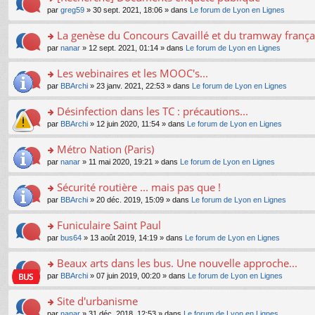
a
ré
ult
o
e
pl
o
par
greg59
» 30 sept. 2021, 18:06 » dans
Le forum de Lyon en Lignes
g
c
er
n
s
u
n
e
e
le
lu
s
s
s
La genèse du Concours Cavaillé et du tramway frança
n
nt
m
le
a
ré
ult
o
e
pl
o
par
nanar
» 12 sept. 2021, 01:14 » dans
Le forum de Lyon en Lignes
g
c
er
n
s
u
n
e
e
le
lu
s
s
s
Les webinaires et les MOOC's...
n
nt
m
le
a
ré
ult
o
e
pl
o
par
BBArchi
» 23 janv. 2021, 22:53 » dans
Le forum de Lyon en Lignes
g
c
er
n
s
u
n
e
e
le
lu
s
s
s
Désinfection dans les TC : précautions...
n
nt
m
le
a
ré
ult
o
e
pl
o
par
BBArchi
» 12 juin 2020, 11:54 » dans
Le forum de Lyon en Lignes
g
c
er
n
s
u
n
e
e
le
lu
s
s
s
Métro Nation (Paris)
n
nt
m
le
a
ré
ult
o
e
pl
o
par
nanar
» 11 mai 2020, 19:21 » dans
Le forum de Lyon en Lignes
g
c
er
n
s
u
n
e
e
le
lu
s
s
s
Sécurité routière ... mais pas que !
n
nt
m
le
a
ré
ult
o
e
pl
o
par
BBArchi
» 20 déc. 2019, 15:09 » dans
Le forum de Lyon en Lignes
g
c
er
n
s
u
n
e
e
le
lu
s
s
s
Funiculaire Saint Paul
n
nt
m
le
a
ré
ult
o
e
pl
o
par
bus64
» 13 août 2019, 14:19 » dans
Le forum de Lyon en Lignes
g
c
er
n
s
u
n
e
e
le
lu
s
s
s
Beaux arts dans les bus. Une nouvelle approche...
n
nt
m
le
a
ré
ult
o
e
pl
o
par
BBArchi
» 07 juin 2019, 00:20 » dans
Le forum de Lyon en Lignes
g
c
er
n
s
u
n
e
e
le
lu
s
s
s
Site d'urbanisme
n
nt
m
le
a
ré
ult
o
e
pl
o
par
nanar
» 31 déc. 2018, 12:53 » dans
Le forum de Lyon en Lignes