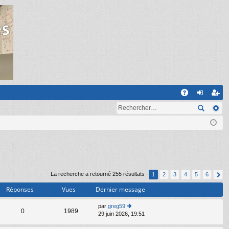
R
A
on
ns
Q
ne
cri
xi
pti
on
on
La recherche a retourné 255 résultats
1
2
3
4
5
6
Réponses
Vues
Dernier message
par
greg59
C
0
1989
29 juin 2026, 19:51
o
n