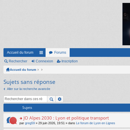
Accueil du forum
Forums
Rechercher
Connexion
ac
Inscription
Accueil du forum
co
ur
Sujets sans réponse
ci
Aller sur la recherche avancée
s
Sujets
JO Alpes 2030 : Lyon et politique transport
o
par
greg59
» 29 juin 2026, 19:51 » dans
Le forum de Lyon en Lignes
n