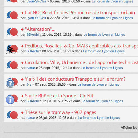
e
pl
o
par
Lyon-St-Clair
» 06 janv. 2016, 00:50 » dans
Le forum de Lyon en Lignes
g
c
er
n
s
u
n
e
e
le
lu
s
s
s
Loi NOTRe et fin des Périmètres de transport urbain
n
nt
m
le
a
ré
ult
o
e
pl
o
par
Lyon-St-Clair
» 22 déc. 2015, 13:31 » dans
Le forum de Lyon en Lignes
g
c
er
n
s
u
n
e
e
le
lu
s
s
s
"Altercation"...
n
nt
m
le
a
ré
ult
o
e
pl
o
par
BBArchi
» 11 déc. 2015, 10:39 » dans
Le forum de Lyon en Lignes
g
c
er
n
s
u
n
e
e
le
lu
s
s
s
Pédibus, Rosalies, & Co. MAIS applicables aux transpor
n
nt
m
le
a
ré
ult
o
e
pl
o
par
BBArchi
» 08 nov. 2015, 11:22 » dans
Le forum de Lyon en Lignes
g
c
er
n
s
u
n
e
e
le
lu
s
s
s
Circulation, Ville, Urbanisme : de l'approche technicis
n
nt
m
le
a
ré
ult
o
e
pl
o
par
nanar
» 25 sept. 2015, 12:44 » dans
Le forum de Lyon en Lignes
g
c
er
n
s
u
n
e
e
le
lu
s
s
s
Y a t-il des conducteurs Transpole sur le forum?
n
nt
m
le
a
ré
ult
o
e
pl
o
par
J-s
» 07 sept. 2015, 15:56 » dans
Le forum de Lyon en Lignes
g
c
er
n
s
u
n
e
e
le
lu
s
s
s
Sur le Rhône et la Saone : Cinéfil
n
nt
m
le
a
ré
ult
o
e
pl
o
par
BBArchi
» 12 juil. 2015, 11:55 » dans
Le forum de Lyon en Lignes
g
c
er
n
s
u
n
e
e
le
lu
s
s
s
Thèse sur le tramway - 967 pages
n
nt
m
le
a
ré
ult
o
e
pl
o
par
nanar
» 05 juil. 2015, 11:05 » dans
Le forum de Lyon en Lignes
g
c
er
n
s
u
n
e
e
le
lu
s
s
s
Afficher le
n
nt
m
le
a
ré
ult
o
e
pl
g
c
er
n