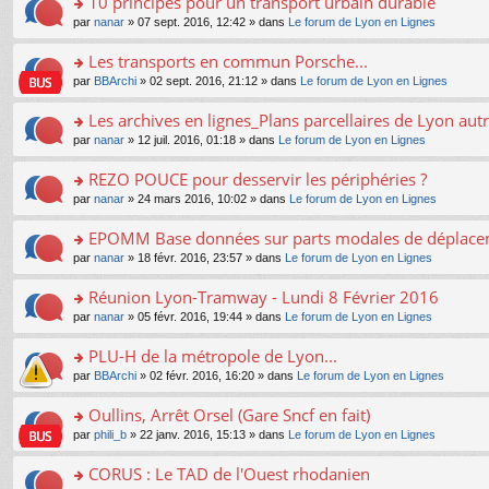
10 principes pour un transport urbain durable
nt
m
le
a
ré
ult
o
e
pl
o
par
nanar
» 07 sept. 2016, 12:42 » dans
Le forum de Lyon en Lignes
g
c
er
n
s
u
n
e
e
le
lu
s
s
s
Les transports en commun Porsche...
n
nt
m
le
a
ré
ult
o
e
pl
o
par
BBArchi
» 02 sept. 2016, 21:12 » dans
Le forum de Lyon en Lignes
g
c
er
n
s
u
n
e
e
le
lu
s
s
s
Les archives en lignes_Plans parcellaires de Lyon autr
n
nt
m
le
a
ré
ult
o
e
pl
o
par
nanar
» 12 juil. 2016, 01:18 » dans
Le forum de Lyon en Lignes
g
c
er
n
s
u
n
e
e
le
lu
s
s
s
REZO POUCE pour desservir les périphéries ?
n
nt
m
le
a
ré
ult
o
e
pl
o
par
nanar
» 24 mars 2016, 10:02 » dans
Le forum de Lyon en Lignes
g
c
er
n
s
u
n
e
e
le
lu
s
s
s
EPOMM Base données sur parts modales de déplac
n
nt
m
le
a
ré
ult
o
e
pl
o
par
nanar
» 18 févr. 2016, 23:57 » dans
Le forum de Lyon en Lignes
g
c
er
n
s
u
n
e
e
le
lu
s
s
s
Réunion Lyon-Tramway - Lundi 8 Février 2016
n
nt
m
le
a
ré
ult
o
e
pl
o
par
nanar
» 05 févr. 2016, 19:44 » dans
Le forum de Lyon en Lignes
g
c
er
n
s
u
n
e
e
le
lu
s
s
s
PLU-H de la métropole de Lyon...
n
nt
m
le
a
ré
ult
o
e
pl
o
par
BBArchi
» 02 févr. 2016, 16:20 » dans
Le forum de Lyon en Lignes
g
c
er
n
s
u
n
e
e
le
lu
s
s
s
Oullins, Arrêt Orsel (Gare Sncf en fait)
n
nt
m
le
a
ré
ult
o
e
pl
o
par
phili_b
» 22 janv. 2016, 15:13 » dans
Le forum de Lyon en Lignes
g
c
er
n
s
u
n
e
e
le
lu
s
s
s
CORUS : Le TAD de l'Ouest rhodanien
n
nt
m
le
a
ré
ult
o