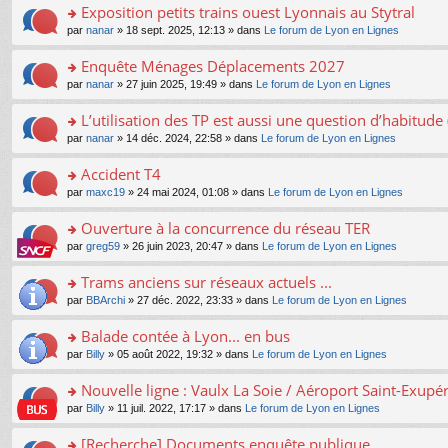
s
Exposition petits trains ouest Lyonnais au Stytral
ult
o
par
nanar
» 18 sept. 2025, 12:13 » dans
Le forum de Lyon en Lignes
er
n
le
s
Enquête Ménages Déplacements 2027
m
ult
e
o
par
nanar
» 27 juin 2025, 19:49 » dans
Le forum de Lyon en Lignes
er
s
n
le
s
s
L’utilisation des TP est aussi une question d’habitud
m
a
ult
e
o
par
nanar
» 14 déc. 2024, 22:58 » dans
Le forum de Lyon en Lignes
g
er
s
n
e
le
s
s
Accident T4
n
m
a
ult
o
e
o
par
maxc19
» 24 mai 2024, 01:08 » dans
Le forum de Lyon en Lignes
g
er
n
s
n
e
le
lu
s
s
Ouverture à la concurrence du réseau TER
n
m
le
a
ult
o
e
pl
o
par
greg59
» 26 juin 2023, 20:47 » dans
Le forum de Lyon en Lignes
g
er
n
s
u
n
e
le
lu
s
s
s
Trams anciens sur réseaux actuels ...
n
m
le
a
ré
ult
o
e
pl
o
par
BBArchi
» 27 déc. 2022, 23:33 » dans
Le forum de Lyon en Lignes
g
c
er
n
s
u
n
e
e
le
lu
s
s
s
Balade contée à Lyon... en bus
n
nt
m
le
a
ré
ult
o
e
pl
o
par
Billy
» 05 août 2022, 19:32 » dans
Le forum de Lyon en Lignes
g
c
er
n
s
u
n
e
e
le
lu
s
s
s
Nouvelle ligne : Vaulx La Soie / Aéroport Saint-Exupé
n
nt
m
le
a
ré
ult
o
e
pl
o
par
Billy
» 11 juil. 2022, 17:17 » dans
Le forum de Lyon en Lignes
g
c
er
n
s
u
n
e
e
le
lu
s
s
s
[Recherche] Documents enquête publique
n
nt
m
le