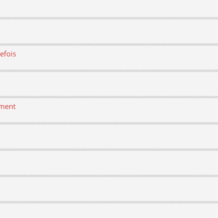
efois
ement