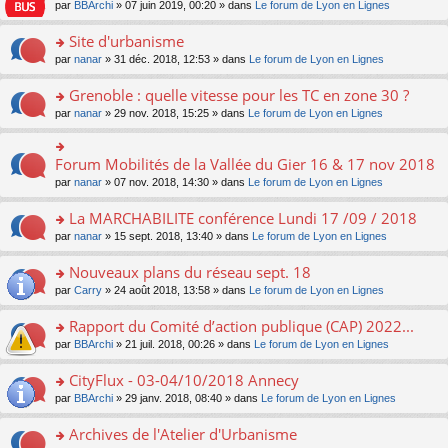
e
pl
o
par
BBArchi
» 07 juin 2019, 00:20 » dans
Le forum de Lyon en Lignes
e
g
er
n
s
u
n
nt
e
le
lu
s
s
s
Site d'urbanisme
n
m
le
a
ré
ult
o
e
pl
o
par
nanar
» 31 déc. 2018, 12:53 » dans
Le forum de Lyon en Lignes
g
c
er
n
s
u
n
e
e
le
lu
s
s
s
Grenoble : quelle vitesse pour les TC en zone 30 ?
n
nt
m
le
a
ré
ult
o
e
pl
o
par
nanar
» 29 nov. 2018, 15:25 » dans
Le forum de Lyon en Lignes
g
c
er
n
s
u
n
e
e
le
lu
s
s
s
n
nt
m
le
a
ré
ult
Forum Mobilités de la Vallée du Gier 16 & 17 nov 2018
o
o
e
pl
g
c
er
n
n
s
u
par
nanar
» 07 nov. 2018, 14:30 » dans
Le forum de Lyon en Lignes
e
e
le
lu
s
s
s
n
nt
m
le
ult
a
ré
La MARCHABILITE conférence Lundi 17 /09 / 2018
o
e
pl
er
g
c
n
s
u
o
par
nanar
» 15 sept. 2018, 13:40 » dans
Le forum de Lyon en Lignes
le
e
e
lu
s
s
n
m
n
nt
le
a
ré
s
e
Nouveaux plans du réseau sept. 18
o
pl
g
c
ult
s
n
u
o
par
Carry
» 24 août 2018, 13:58 » dans
Le forum de Lyon en Lignes
e
e
er
s
lu
s
n
n
nt
le
a
le
ré
s
Rapport du Comité d’action publique (CAP) 2022...
o
m
g
pl
c
ult
n
e
e
u
o
par
BBArchi
» 21 juil. 2018, 00:26 » dans
Le forum de Lyon en Lignes
e
er
lu
s
n
s
n
nt
le
le
s
o
ré
s
CityFlux - 03-04/10/2018 Annecy
m
pl
a
n
c
ult
e
u
o
par
BBArchi
» 29 janv. 2018, 08:40 » dans
Le forum de Lyon en Lignes
g
lu
e
er
s
s
n
e
le
nt
le
s
ré
s
Archives de l'Atelier d'Urbanisme
n
pl
m
a
c
ult
o