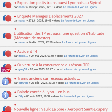
s
Exposition petits trains ouest Lyonnais au Stytral
ult
o
par
nanar
» 18 sept. 2025, 12:13 » dans
Le forum de Lyon en Lignes
er
n
le
s
Enquête Ménages Déplacements 2027
m
ult
e
o
par
nanar
» 27 juin 2025, 19:49 » dans
Le forum de Lyon en Lignes
er
s
n
le
s
s
m
a
ult
L’utilisation des TP est aussi une question d’habitude
o
e
g
er
n
(Mémoire de master)
s
e
le
s
s
n
par
nanar
» 14 déc. 2024, 22:58 » dans
Le forum de Lyon en Lignes
m
ult
a
o
e
er
g
n
Accident T4
s
le
e
lu
s
m
n
o
par
maxc19
» 24 mai 2024, 01:08 » dans
Le forum de Lyon en Lignes
le
a
e
o
n
pl
g
s
n
s
Ouverture à la concurrence du réseau TER
u
e
s
lu
ult
s
n
o
par
greg59
» 26 juin 2023, 20:47 » dans
Le forum de Lyon en Lignes
a
le
er
ré
o
n
g
pl
le
c
n
s
Trams anciens sur réseaux actuels ...
e
u
m
e
lu
ult
n
s
e
o
par
BBArchi
» 27 déc. 2022, 23:33 » dans
Le forum de Lyon en Lignes
nt
le
er
o
ré
s
n
pl
le
n
c
s
s
Balade contée à Lyon... en bus
u
m
lu
e
a
ult
s
e
o
par
Billy
» 05 août 2022, 19:32 » dans
Le forum de Lyon en Lignes
le
nt
g
er
ré
s
n
pl
e
le
c
s
s
u
n
m
e
a
ult
s
Nouvelle ligne : Vaulx La Soie / Aéroport Saint-Exupéry
o
o
e
nt
g
er
ré