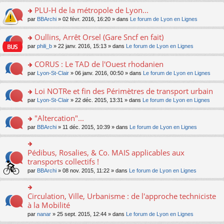
s
le
nt
g
s
s
PLU-H de la métropole de Lyon...
ré
pl
e
s
ult
c
u
n
o
par
BBArchi
» 02 févr. 2016, 16:20 » dans
Le forum de Lyon en Lignes
a
er
e
s
o
n
g
le
nt
ré
n
s
Oullins, Arrêt Orsel (Gare Sncf en fait)
e
m
c
lu
ult
n
e
o
par
phili_b
» 22 janv. 2016, 15:13 » dans
Le forum de Lyon en Lignes
e
le
er
o
s
n
nt
pl
le
n
s
s
CORUS : Le TAD de l'Ouest rhodanien
u
m
lu
a
ult
s
e
o
par
Lyon-St-Clair
» 06 janv. 2016, 00:50 » dans
Le forum de Lyon en Lignes
le
g
er
ré
s
n
pl
e
le
c
s
s
u
Loi NOTRe et fin des Périmètres de transport urbain
n
m
e
a
ult
s
o
e
o
par
Lyon-St-Clair
» 22 déc. 2015, 13:31 » dans
Le forum de Lyon en Lignes
nt
g
er
ré
n
s
n
e
le
c
lu
s
s
"Altercation"...
n
m
e
le
a
ult
o
e
nt
pl
o
par
BBArchi
» 11 déc. 2015, 10:39 » dans
Le forum de Lyon en Lignes
g
er
n
s
u
n
e
le
lu
s
s
s
n
m
le
a
ré
ult
Pédibus, Rosalies, & Co. MAIS applicables aux
o
o
e
pl
g
c
er
n
n
transports collectifs !
s
u
e
e
le
lu
s
s
s
n
par
BBArchi
» 08 nov. 2015, 11:22 » dans
Le forum de Lyon en Lignes
nt
m
le
ult
a
ré
o
e
pl
er
g
c
n
s
u
le
e
e
lu
Circulation, Ville, Urbanisme : de l'approche techniciste
s
o
s
m
n
nt
le
a
n
à la Mobilité
ré
e
o
pl
g
s
c
s
n
par
nanar
» 25 sept. 2015, 12:44 » dans
Le forum de Lyon en Lignes
u
e
ult
e
s
lu
s