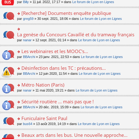
n
n
s
par
Billy
» 11 juil. 2022, 17:17 » dans
Le forum de Lyon en Lignes
e
le
c
lu
s
s
n
m
e
le
ult
a
[Recherche] Documents enquête publique
o
e
nt
pl
er
g
n
s
u
o
par
greg59
» 30 sept. 2021, 18:06 » dans
Le forum de Lyon en Lignes
le
e
lu
s
s
n
m
n
le
a
ré
s
e
o
pl
g
c
ult
s
La genèse du Concours Cavaillé et du tramway français
n
o
u
e
e
er
s
lu
n
s
par
nanar
» 12 sept. 2021, 01:14 » dans
Le forum de Lyon en Lignes
n
nt
le
a
le
s
ré
o
m
g
pl
ult
c
Les webinaires et les MOOC's...
n
e
e
u
er
e
lu
s
n
s
o
par
BBArchi
» 23 janv. 2021, 22:53 » dans
Le forum de Lyon en Lignes
le
nt
le
s
o
ré
n
m
pl
a
n
c
s
e
Désinfection dans les TC : précautions...
u
g
lu
e
ult
s
s
o
par
BBArchi
» 12 juin 2020, 11:54 » dans
Le forum de Lyon en Lignes
e
le
nt
er
s
ré
n
n
pl
le
a
c
s
Métro Nation (Paris)
o
u
m
g
e
ult
n
s
e
e
o
par
nanar
» 11 mai 2020, 19:21 » dans
Le forum de Lyon en Lignes
nt
er
lu
ré
s
n
n
le
le
c
s
o
s
Sécurité routière ... mais pas que !
m
pl
e
a
n
ult
e
u
o
par
BBArchi
» 20 déc. 2019, 15:09 » dans
Le forum de Lyon en Lignes
nt
g
lu
er
s
s
n
e
le
le
s
ré
s
Funiculaire Saint Paul
n
pl
m
a
c
ult
o
u
e
o
par
bus64
» 13 août 2019, 14:19 » dans
Le forum de Lyon en Lignes
g
e
er
n
s
s
n
e
nt
le
lu
ré
s
s
Beaux arts dans les bus. Une nouvelle approche...
n
m
le
c
a
ult
o