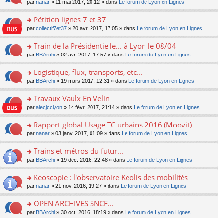
u
e
o
par
nanar
» 11 mai 2017, 20:12 » dans
Le forum de Lyon en Lignes
g
e
er
n
s
s
n
e
nt
le
lu
ré
s
s
Pétition lignes 7 et 37
n
m
le
c
a
ult
o
e
pl
o
par
collectif7et37
» 20 avr. 2017, 17:05 » dans
Le forum de Lyon en Lignes
e
g
er
n
s
u
n
nt
e
le
lu
s
s
s
Train de la Présidentielle... à Lyon le 08/04
n
m
le
a
ré
ult
o
e
pl
o
par
BBArchi
» 02 avr. 2017, 17:57 » dans
Le forum de Lyon en Lignes
g
c
er
n
s
u
n
e
e
le
lu
s
s
s
Logistique, flux, transports, etc...
n
nt
m
le
a
ré
ult
o
e
pl
o
par
BBArchi
» 19 mars 2017, 12:31 » dans
Le forum de Lyon en Lignes
g
c
er
n
s
u
n
e
e
le
lu
s
s
s
Travaux Vaulx En Velin
n
nt
m
le
a
ré
ult
o
e
pl
o
par
alecjcclyon
» 14 févr. 2017, 21:14 » dans
Le forum de Lyon en Lignes
g
c
er
n
s
u
n
e
e
le
lu
s
s
s
Rapport global Usage TC urbains 2016 (Moovit)
n
nt
m
le
a
ré
ult
o
e
pl
o
par
nanar
» 03 janv. 2017, 01:09 » dans
Le forum de Lyon en Lignes
g
c
er
n
s
u
n
e
e
le
lu
s
s
s
Trains et métros du futur...
n
nt
m
le
a
ré
ult
o
e
pl
o
par
BBArchi
» 19 déc. 2016, 22:48 » dans
Le forum de Lyon en Lignes
g
c
er
n
s
u
n
e
e
le
lu
s
s
s
Keoscopie : l'observatoire Keolis des mobilités
n
nt
m
le
a
ré
ult
o
e
pl
o
par
nanar
» 21 nov. 2016, 19:27 » dans
Le forum de Lyon en Lignes
g
c
er
n
s
u
n
e
e
le
lu
s
s
s
OPEN ARCHIVES SNCF...
n
nt
m
le
a
ré
ult
o
e
pl
o
par
BBArchi
» 30 oct. 2016, 18:19 » dans
Le forum de Lyon en Lignes
g
c
er
n