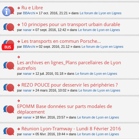
s
u
n
e
e
le
lu
s
s
s
Ru e Libre
n
nt
m
le
a
ré
ult
o
e
pl
o
par
BBArchi
» 17 oct. 2016, 21:21 » dans
Le forum de Lyon en Lignes
g
c
er
n
s
u
n
e
e
le
lu
s
s
s
10 principes pour un transport urbain durable
n
nt
m
le
a
ré
ult
o
e
pl
o
par
nanar
» 07 sept. 2016, 12:42 » dans
Le forum de Lyon en Lignes
g
c
er
n
s
u
n
e
e
le
lu
s
s
s
Les transports en commun Porsche...
n
nt
m
le
a
ré
ult
o
e
pl
o
par
BBArchi
» 02 sept. 2016, 21:12 » dans
Le forum de Lyon en Lignes
g
c
er
n
s
u
n
e
e
le
lu
s
s
s
n
nt
m
le
a
ré
ult
Les archives en lignes_Plans parcellaires de Lyon
o
o
e
pl
g
c
er
n
n
autrefois
s
u
e
e
le
lu
s
s
s
n
par
nanar
» 12 juil. 2016, 01:18 » dans
Le forum de Lyon en Lignes
nt
m
le
ult
a
ré
o
e
pl
er
g
c
n
REZO POUCE pour desservir les périphéries ?
s
u
le
e
e
lu
s
s
m
n
o
par
nanar
» 24 mars 2016, 10:02 » dans
Le forum de Lyon en Lignes
nt
le
a
ré
e
o
n
pl
g
c
s
n
s
u
e
e
s
lu
ult
EPOMM Base données sur parts modales de
o
s
n
nt
a
le
er
n
déplacement
ré
o
g
pl
le
s
c
n
par
nanar
» 18 févr. 2016, 23:57 » dans
Le forum de Lyon en Lignes
e
u
m
ult
e
lu
n
s
e
er
nt
le
o
Réunion Lyon-Tramway - Lundi 8 Février 2016
ré
s
le
pl
n
c
s
m
o
par
nanar
» 05 févr. 2016, 19:44 » dans
Le forum de Lyon en Lignes
u
lu
e
a
e
n