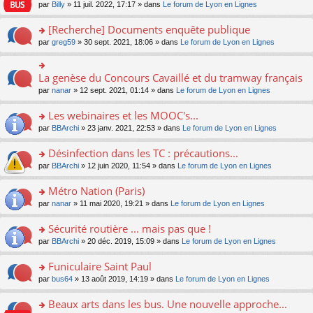
n
n
s
par
Billy
» 11 juil. 2022, 17:17 » dans
Le forum de Lyon en Lignes
e
le
c
lu
s
s
n
m
e
le
ult
a
[Recherche] Documents enquête publique
o
e
nt
pl
er
g
n
s
u
o
par
greg59
» 30 sept. 2021, 18:06 » dans
Le forum de Lyon en Lignes
le
e
lu
s
s
n
m
n
le
a
ré
s
e
o
pl
g
c
ult
s
La genèse du Concours Cavaillé et du tramway français
n
o
u
e
e
er
s
lu
n
s
par
nanar
» 12 sept. 2021, 01:14 » dans
Le forum de Lyon en Lignes
n
nt
le
a
le
s
ré
o
m
g
pl
ult
c
Les webinaires et les MOOC's...
n
e
e
u
er
e
lu
s
n
s
o
par
BBArchi
» 23 janv. 2021, 22:53 » dans
Le forum de Lyon en Lignes
le
nt
le
s
o
ré
n
m
pl
a
n
c
s
e
Désinfection dans les TC : précautions...
u
g
lu
e
ult
s
s
o
par
BBArchi
» 12 juin 2020, 11:54 » dans
Le forum de Lyon en Lignes
e
le
nt
er
s
ré
n
n
pl
le
a
c
s
Métro Nation (Paris)
o
u
m
g
e
ult
n
s
e
e
o
par
nanar
» 11 mai 2020, 19:21 » dans
Le forum de Lyon en Lignes
nt
er
lu
ré
s
n
n
le
le
c
s
o
s
Sécurité routière ... mais pas que !
m
pl
e
a
n
ult
e
u
o
par
BBArchi
» 20 déc. 2019, 15:09 » dans
Le forum de Lyon en Lignes
nt
g
lu
er
s
s
n
e
le
le
s
ré
s
Funiculaire Saint Paul
n
pl
m
a
c
ult
o
u
e
o
par
bus64
» 13 août 2019, 14:19 » dans
Le forum de Lyon en Lignes
g
e
er
n
s
s
n
e
nt
le
lu
ré
s
s
Beaux arts dans les bus. Une nouvelle approche...
n
m
le
c
a
ult
o