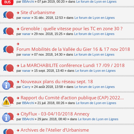
e
pl
o
par
BBArchi
» 07 juin 2019, 00:20 » dans
Le forum de Lyon en Lignes
e
g
er
n
s
u
n
nt
e
le
lu
s
s
s
Site d'urbanisme
n
m
le
a
ré
ult
o
e
pl
o
par
nanar
» 31 déc. 2018, 12:53 » dans
Le forum de Lyon en Lignes
g
c
er
n
s
u
n
e
e
le
lu
s
s
s
Grenoble : quelle vitesse pour les TC en zone 30 ?
n
nt
m
le
a
ré
ult
o
e
pl
o
par
nanar
» 29 nov. 2018, 15:25 » dans
Le forum de Lyon en Lignes
g
c
er
n
s
u
n
e
e
le
lu
s
s
s
n
nt
m
le
a
ré
ult
Forum Mobilités de la Vallée du Gier 16 & 17 nov 2018
o
o
e
pl
g
c
er
n
n
s
u
par
nanar
» 07 nov. 2018, 14:30 » dans
Le forum de Lyon en Lignes
e
e
le
lu
s
s
s
n
nt
m
le
ult
a
ré
La MARCHABILITE conférence Lundi 17 /09 / 2018
o
e
pl
er
g
c
n
s
u
o
par
nanar
» 15 sept. 2018, 13:40 » dans
Le forum de Lyon en Lignes
le
e
e
lu
s
s
n
m
n
nt
le
a
ré
s
e
Nouveaux plans du réseau sept. 18
o
pl
g
c
ult
s
n
u
o
par
Carry
» 24 août 2018, 13:58 » dans
Le forum de Lyon en Lignes
e
e
er
s
lu
s
n
n
nt
le
a
le
ré
s
Rapport du Comité d’action publique (CAP) 2022...
o
m
g
pl
c
ult
n
e
e
u
o
par
BBArchi
» 21 juil. 2018, 00:26 » dans
Le forum de Lyon en Lignes
e
er
lu
s
n
s
n
nt
le
le
s
o
ré
s
CityFlux - 03-04/10/2018 Annecy
m
pl
a
n
c
ult
e
u
o
par
BBArchi
» 29 janv. 2018, 08:40 » dans
Le forum de Lyon en Lignes
g
lu
e
er
s
s
n
e
le
nt
le
s
ré
s
Archives de l'Atelier d'Urbanisme
n
pl
m
a
c
ult
o