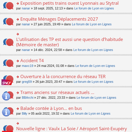
s
Exposition petits trains ouest Lyonnais au Stytral
ult
o
par
nanar
» 18 sept. 2025, 12:13 » dans
Le forum de Lyon en Lignes
er
n
le
s
Enquête Ménages Déplacements 2027
m
ult
e
o
par
nanar
» 27 juin 2025, 19:49 » dans
Le forum de Lyon en Lignes
er
s
n
le
s
s
m
a
ult
L’utilisation des TP est aussi une question d’habitude
o
e
g
er
n
(Mémoire de master)
s
e
le
s
s
n
par
nanar
» 14 déc. 2024, 22:58 » dans
Le forum de Lyon en Lignes
m
ult
a
o
e
er
g
n
Accident T4
s
le
e
lu
s
m
n
o
par
maxc19
» 24 mai 2024, 01:08 » dans
Le forum de Lyon en Lignes
le
a
e
o
n
pl
g
s
n
s
Ouverture à la concurrence du réseau TER
u
e
s
lu
ult
s
n
o
par
greg59
» 26 juin 2023, 20:47 » dans
Le forum de Lyon en Lignes
a
le
er
ré
o
n
g
pl
le
c
n
s
Trams anciens sur réseaux actuels ...
e
u
m
e
lu
ult
n
s
e
o
par
BBArchi
» 27 déc. 2022, 23:33 » dans
Le forum de Lyon en Lignes
nt
le
er
o
ré
s
n
pl
le
n
c
s
s
Balade contée à Lyon... en bus
u
m
lu
e
a
ult
s
e
o
par
Billy
» 05 août 2022, 19:32 » dans
Le forum de Lyon en Lignes
le
nt
g
er
ré
s
n
pl
e
le
c
s
s
u
n
m
e
a
ult
s
Nouvelle ligne : Vaulx La Soie / Aéroport Saint-Exupéry
o
o
e
nt
g
er
ré