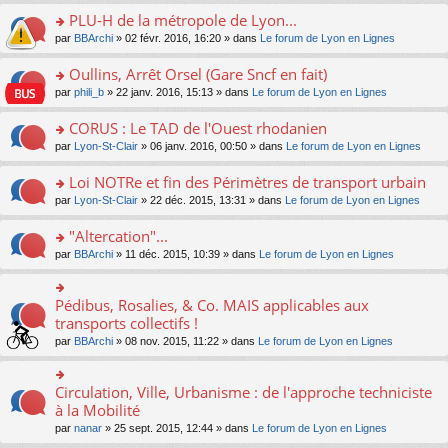
s
le
nt
g
s
s
PLU-H de la métropole de Lyon...
ré
pl
e
s
ult
c
u
n
o
par
BBArchi
» 02 févr. 2016, 16:20 » dans
Le forum de Lyon en Lignes
a
er
e
s
o
n
g
le
nt
ré
n
s
Oullins, Arrêt Orsel (Gare Sncf en fait)
e
m
c
lu
ult
n
e
o
par
phili_b
» 22 janv. 2016, 15:13 » dans
Le forum de Lyon en Lignes
e
le
er
o
s
n
nt
pl
le
n
s
s
CORUS : Le TAD de l'Ouest rhodanien
u
m
lu
a
ult
s
e
o
par
Lyon-St-Clair
» 06 janv. 2016, 00:50 » dans
Le forum de Lyon en Lignes
le
g
er
ré
s
n
pl
e
le
c
s
s
u
Loi NOTRe et fin des Périmètres de transport urbain
n
m
e
a
ult
s
o
e
o
par
Lyon-St-Clair
» 22 déc. 2015, 13:31 » dans
Le forum de Lyon en Lignes
nt
g
er
ré
n
s
n
e
le
c
lu
s
s
"Altercation"...
n
m
e
le
a
ult
o
e
nt
pl
o
par
BBArchi
» 11 déc. 2015, 10:39 » dans
Le forum de Lyon en Lignes
g
er
n
s
u
n
e
le
lu
s
s
s
n
m
le
a
ré
ult
Pédibus, Rosalies, & Co. MAIS applicables aux
o
o
e
pl
g
c
er
n
n
transports collectifs !
s
u
e
e
le
lu
s
s
s
n
par
BBArchi
» 08 nov. 2015, 11:22 » dans
Le forum de Lyon en Lignes
nt
m
le
ult
a
ré
o
e
pl
er
g
c
n
s
u
le
e
e
lu
Circulation, Ville, Urbanisme : de l'approche techniciste
s
o
s
m
n
nt
le
a
n
à la Mobilité
ré
e
o
pl
g
s
c
s
n
par
nanar
» 25 sept. 2015, 12:44 » dans
Le forum de Lyon en Lignes
u
e
ult
e
s
lu
s