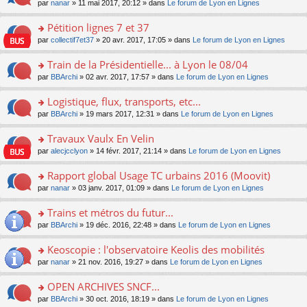
u
e
o
par
nanar
» 11 mai 2017, 20:12 » dans
Le forum de Lyon en Lignes
g
e
er
n
s
s
n
e
nt
le
lu
ré
s
s
Pétition lignes 7 et 37
n
m
le
c
a
ult
o
e
pl
o
par
collectif7et37
» 20 avr. 2017, 17:05 » dans
Le forum de Lyon en Lignes
e
g
er
n
s
u
n
nt
e
le
lu
s
s
s
Train de la Présidentielle... à Lyon le 08/04
n
m
le
a
ré
ult
o
e
pl
o
par
BBArchi
» 02 avr. 2017, 17:57 » dans
Le forum de Lyon en Lignes
g
c
er
n
s
u
n
e
e
le
lu
s
s
s
Logistique, flux, transports, etc...
n
nt
m
le
a
ré
ult
o
e
pl
o
par
BBArchi
» 19 mars 2017, 12:31 » dans
Le forum de Lyon en Lignes
g
c
er
n
s
u
n
e
e
le
lu
s
s
s
Travaux Vaulx En Velin
n
nt
m
le
a
ré
ult
o
e
pl
o
par
alecjcclyon
» 14 févr. 2017, 21:14 » dans
Le forum de Lyon en Lignes
g
c
er
n
s
u
n
e
e
le
lu
s
s
s
Rapport global Usage TC urbains 2016 (Moovit)
n
nt
m
le
a
ré
ult
o
e
pl
o
par
nanar
» 03 janv. 2017, 01:09 » dans
Le forum de Lyon en Lignes
g
c
er
n
s
u
n
e
e
le
lu
s
s
s
Trains et métros du futur...
n
nt
m
le
a
ré
ult
o
e
pl
o
par
BBArchi
» 19 déc. 2016, 22:48 » dans
Le forum de Lyon en Lignes
g
c
er
n
s
u
n
e
e
le
lu
s
s
s
Keoscopie : l'observatoire Keolis des mobilités
n
nt
m
le
a
ré
ult
o
e
pl
o
par
nanar
» 21 nov. 2016, 19:27 » dans
Le forum de Lyon en Lignes
g
c
er
n
s
u
n
e
e
le
lu
s
s
s
OPEN ARCHIVES SNCF...
n
nt
m
le
a
ré
ult
o
e
pl
o
par
BBArchi
» 30 oct. 2016, 18:19 » dans
Le forum de Lyon en Lignes
g
c
er
n