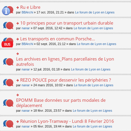
s
u
n
e
e
le
lu
s
s
s
Ru e Libre
n
nt
m
le
a
ré
ult
o
e
pl
o
par
BBArchi
» 17 oct. 2016, 21:21 » dans
Le forum de Lyon en Lignes
g
c
er
n
s
u
n
e
e
le
lu
s
s
s
10 principes pour un transport urbain durable
n
nt
m
le
a
ré
ult
o
e
pl
o
par
nanar
» 07 sept. 2016, 12:42 » dans
Le forum de Lyon en Lignes
g
c
er
n
s
u
n
e
e
le
lu
s
s
s
Les transports en commun Porsche...
n
nt
m
le
a
ré
ult
o
e
pl
o
par
BBArchi
» 02 sept. 2016, 21:12 » dans
Le forum de Lyon en Lignes
g
c
er
n
s
u
n
e
e
le
lu
s
s
s
n
nt
m
le
a
ré
ult
Les archives en lignes_Plans parcellaires de Lyon
o
o
e
pl
g
c
er
n
n
autrefois
s
u
e
e
le
lu
s
s
s
n
par
nanar
» 12 juil. 2016, 01:18 » dans
Le forum de Lyon en Lignes
nt
m
le
ult
a
ré
o
e
pl
er
g
c
n
REZO POUCE pour desservir les périphéries ?
s
u
le
e
e
lu
s
s
m
n
o
par
nanar
» 24 mars 2016, 10:02 » dans
Le forum de Lyon en Lignes
nt
le
a
ré
e
o
n
pl
g
c
s
n
s
u
e
e
s
lu
ult
EPOMM Base données sur parts modales de
o
s
n
nt
a
le
er
n
déplacement
ré
o
g
pl
le
s
c
n
par
nanar
» 18 févr. 2016, 23:57 » dans
Le forum de Lyon en Lignes
e
u
m
ult
e
lu
n
s
e
er
nt
le
o
Réunion Lyon-Tramway - Lundi 8 Février 2016
ré
s
le
pl
n
c
s
m
o
par
nanar
» 05 févr. 2016, 19:44 » dans
Le forum de Lyon en Lignes
u
lu
e
a
e
n