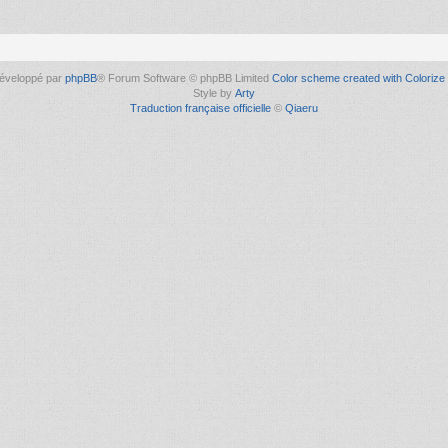
éveloppé par
phpBB
® Forum Software © phpBB Limited
Color scheme created with Colorize 
Style by
Arty
Traduction française officielle
©
Qiaeru