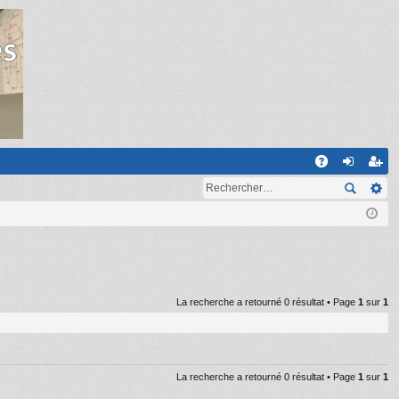
R
A
on
ns
Q
ne
cri
xi
pti
on
on
La recherche a retourné 0 résultat • Page
1
sur
1
La recherche a retourné 0 résultat • Page
1
sur
1