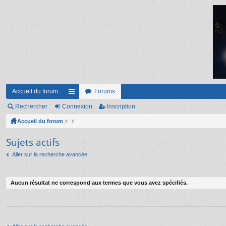
Accueil du forum
Forums
Rechercher
Connexion
ac
Inscription
Accueil du forum
co
ur
Sujets actifs
ci
Aller sur la recherche avancée
s
Aucun résultat ne correspond aux termes que vous avez spécifiés.