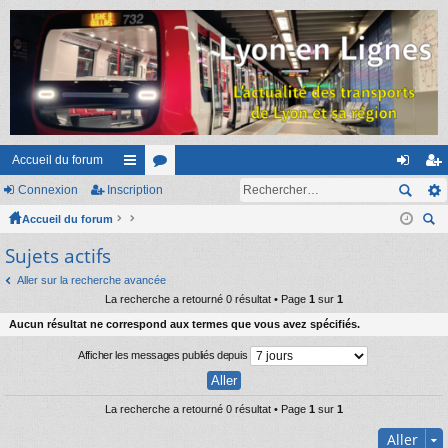
Accueil du forum
Connexion
Inscription
ac
or
on
ns
Accueil du forum
co
u
ne
cri
ec
Sujets actifs
ur
m
xi
pti
her
ci
s
on
on
Aller sur la recherche avancée
ch
La recherche a retourné 0 résultat • Page
1
sur
1
er
s
Aucun résultat ne correspond aux termes que vous avez spécifiés.
Afficher les messages publiés depuis
La recherche a retourné 0 résultat • Page
1
sur
1
Aller