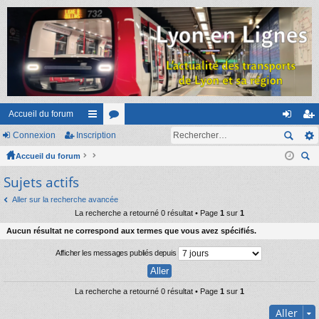
Accueil du forum
Connexion
Inscription
ac
or
on
ns
Accueil du forum
co
u
ne
cri
ec
Sujets actifs
ur
m
xi
pti
her
ci
s
on
on
Aller sur la recherche avancée
ch
La recherche a retourné 0 résultat • Page
1
sur
1
er
s
Aucun résultat ne correspond aux termes que vous avez spécifiés.
Afficher les messages publiés depuis
La recherche a retourné 0 résultat • Page
1
sur
1
Aller