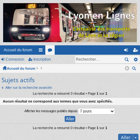
Accueil du forum
Connexion
Inscription
ac
or
on
ns
Accueil du forum
co
u
ne
cri
ec
Sujets actifs
ur
m
xi
pti
her
ci
s
on
on
Aller sur la recherche avancée
ch
La recherche a retourné 0 résultat • Page
1
sur
1
er
s
Aucun résultat ne correspond aux termes que vous avez spécifiés.
Afficher les messages publiés depuis
La recherche a retourné 0 résultat • Page
1
sur
1
Aller