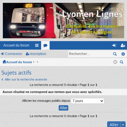
Accueil du forum
Connexion
Inscription
ac
or
on
ns
Accueil du forum
co
u
ne
cri
ec
Sujets actifs
ur
m
xi
pti
her
ci
s
on
on
Aller sur la recherche avancée
ch
La recherche a retourné 0 résultat • Page
1
sur
1
er
s
Aucun résultat ne correspond aux termes que vous avez spécifiés.
Afficher les messages publiés depuis
La recherche a retourné 0 résultat • Page
1
sur
1
Aller