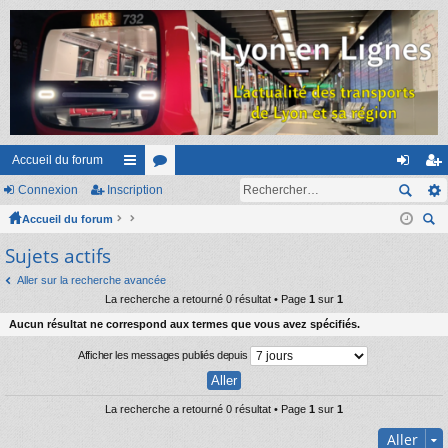
Accueil du forum
Connexion
Inscription
ac
or
on
ns
Accueil du forum
co
u
ne
cri
ec
Sujets actifs
ur
m
xi
pti
her
ci
s
on
on
Aller sur la recherche avancée
ch
La recherche a retourné 0 résultat • Page
1
sur
1
er
s
Aucun résultat ne correspond aux termes que vous avez spécifiés.
Afficher les messages publiés depuis
La recherche a retourné 0 résultat • Page
1
sur
1
Aller