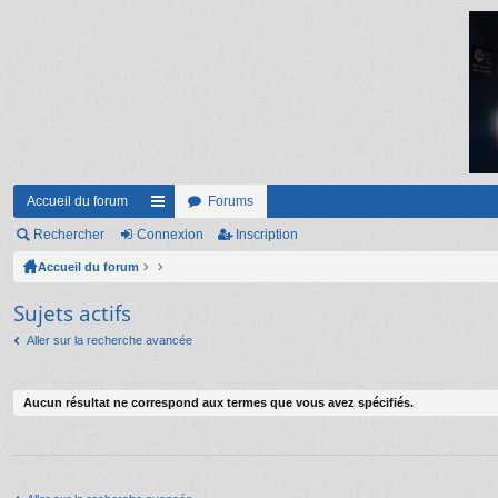
Accueil du forum
Forums
Rechercher
Connexion
ac
Inscription
Accueil du forum
co
ur
Sujets actifs
ci
Aller sur la recherche avancée
s
Aucun résultat ne correspond aux termes que vous avez spécifiés.