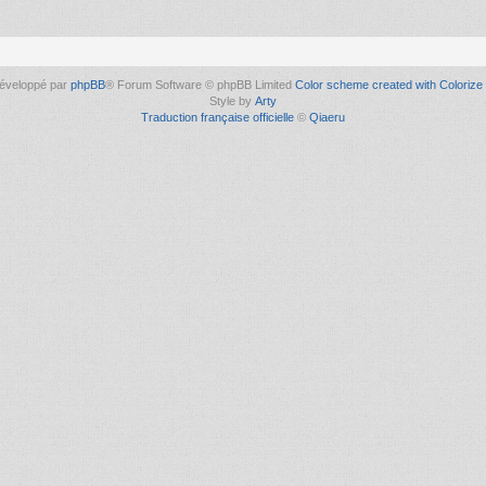
éveloppé par
phpBB
® Forum Software © phpBB Limited
Color scheme created with Colorize 
Style by
Arty
Traduction française officielle
©
Qiaeru