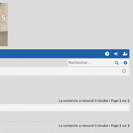
R
A
on
ns
Q
ne
cri
xi
pti
on
on
La recherche a retourné 0 résultat • Page
1
sur
1
La recherche a retourné 0 résultat • Page
1
sur
1