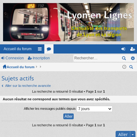
Accueil du forum
Connexion
Inscription
ac
or
on
ns
Accueil du forum
co
u
ne
cri
ec
Sujets actifs
ur
m
xi
pti
her
ci
s
on
on
Aller sur la recherche avancée
ch
La recherche a retourné 0 résultat • Page
1
sur
1
er
s
Aucun résultat ne correspond aux termes que vous avez spécifiés.
Afficher les messages publiés depuis
La recherche a retourné 0 résultat • Page
1
sur
1
Aller