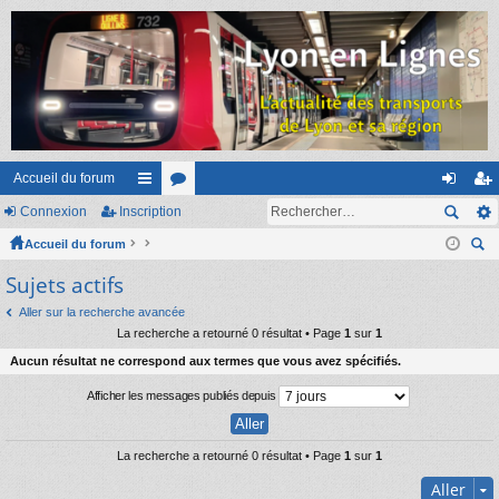
Accueil du forum
Connexion
Inscription
ac
or
on
ns
Accueil du forum
co
u
ne
cri
ec
Sujets actifs
ur
m
xi
pti
her
ci
s
on
on
Aller sur la recherche avancée
ch
La recherche a retourné 0 résultat • Page
1
sur
1
er
s
Aucun résultat ne correspond aux termes que vous avez spécifiés.
Afficher les messages publiés depuis
La recherche a retourné 0 résultat • Page
1
sur
1
Aller