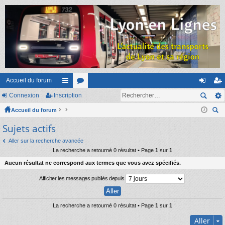
Accueil du forum
Connexion
Inscription
ac
or
on
ns
Accueil du forum
co
u
ne
cri
ec
Sujets actifs
ur
m
xi
pti
her
ci
s
on
on
Aller sur la recherche avancée
ch
La recherche a retourné 0 résultat • Page
1
sur
1
er
s
Aucun résultat ne correspond aux termes que vous avez spécifiés.
Afficher les messages publiés depuis
La recherche a retourné 0 résultat • Page
1
sur
1
Aller