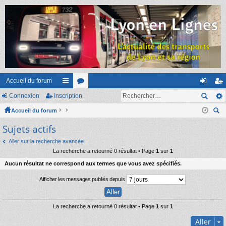
Accueil du forum
Connexion
Inscription
ac
or
on
ns
Accueil du forum
co
u
ne
cri
ec
Sujets actifs
ur
m
xi
pti
her
ci
s
on
on
Aller sur la recherche avancée
ch
La recherche a retourné 0 résultat • Page
1
sur
1
er
s
Aucun résultat ne correspond aux termes que vous avez spécifiés.
Afficher les messages publiés depuis
La recherche a retourné 0 résultat • Page
1
sur
1
Aller