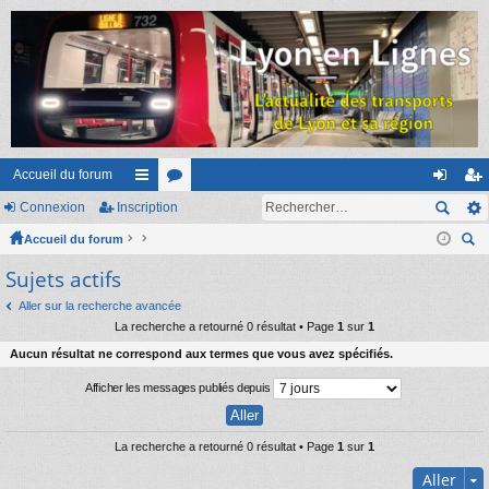
Accueil du forum
Connexion
Inscription
ac
or
on
ns
Accueil du forum
co
u
ne
cri
ec
Sujets actifs
ur
m
xi
pti
her
ci
s
on
on
Aller sur la recherche avancée
ch
La recherche a retourné 0 résultat • Page
1
sur
1
er
s
Aucun résultat ne correspond aux termes que vous avez spécifiés.
Afficher les messages publiés depuis
La recherche a retourné 0 résultat • Page
1
sur
1
Aller