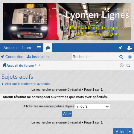
Accueil du forum
Connexion
Inscription
ac
or
on
ns
Accueil du forum
co
u
ne
cri
ec
Sujets actifs
ur
m
xi
pti
her
ci
s
on
on
Aller sur la recherche avancée
ch
La recherche a retourné 0 résultat • Page
1
sur
1
er
s
Aucun résultat ne correspond aux termes que vous avez spécifiés.
Afficher les messages publiés depuis
La recherche a retourné 0 résultat • Page
1
sur
1
Aller