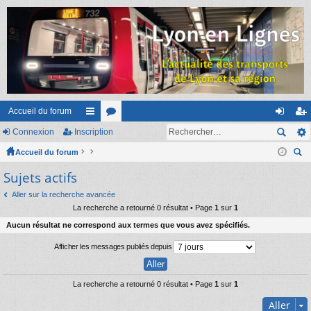
Accueil du forum
Connexion
Inscription
ac
or
on
ns
Accueil du forum
co
u
ne
cri
ec
Sujets actifs
ur
m
xi
pti
her
ci
s
on
on
Aller sur la recherche avancée
ch
La recherche a retourné 0 résultat • Page
1
sur
1
er
s
Aucun résultat ne correspond aux termes que vous avez spécifiés.
Afficher les messages publiés depuis
La recherche a retourné 0 résultat • Page
1
sur
1
Aller