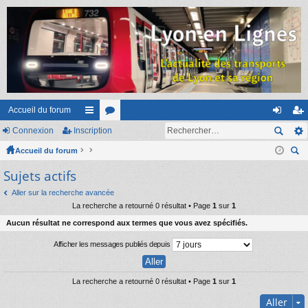
Accueil du forum
Connexion
Inscription
ac
or
on
ns
Accueil du forum
co
u
ne
cri
ec
Sujets actifs
ur
m
xi
pti
her
ci
s
on
on
Aller sur la recherche avancée
ch
La recherche a retourné 0 résultat • Page
1
sur
1
er
s
Aucun résultat ne correspond aux termes que vous avez spécifiés.
Afficher les messages publiés depuis
La recherche a retourné 0 résultat • Page
1
sur
1
Aller