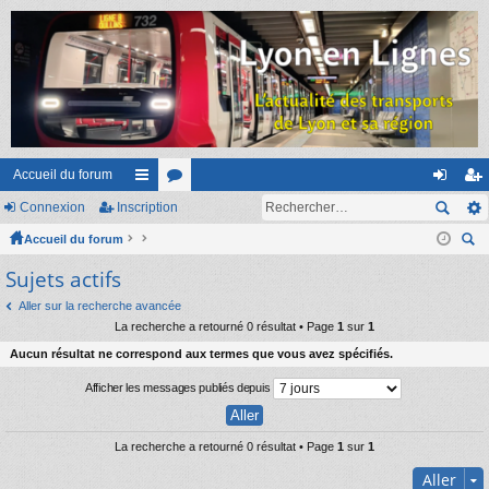
Accueil du forum
Connexion
Inscription
ac
or
on
ns
Accueil du forum
co
u
ne
cri
ec
Sujets actifs
ur
m
xi
pti
her
ci
s
on
on
Aller sur la recherche avancée
ch
La recherche a retourné 0 résultat • Page
1
sur
1
er
s
Aucun résultat ne correspond aux termes que vous avez spécifiés.
Afficher les messages publiés depuis
La recherche a retourné 0 résultat • Page
1
sur
1
Aller