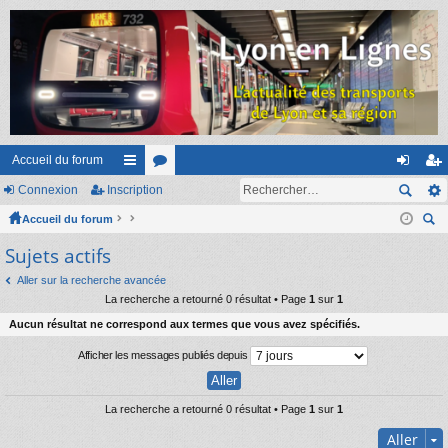
Accueil du forum
Connexion
Inscription
ac
or
on
ns
Accueil du forum
co
u
ne
cri
ec
Sujets actifs
ur
m
xi
pti
her
ci
s
on
on
Aller sur la recherche avancée
ch
La recherche a retourné 0 résultat • Page
1
sur
1
er
s
Aucun résultat ne correspond aux termes que vous avez spécifiés.
Afficher les messages publiés depuis
La recherche a retourné 0 résultat • Page
1
sur
1
Aller